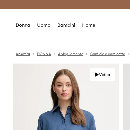
Premium Fashion Benefits
Risparmia c
Donna
Uomo
Bambini
Home
Answear
DONNA
Abbigliamento
Camicie e camicette
Video