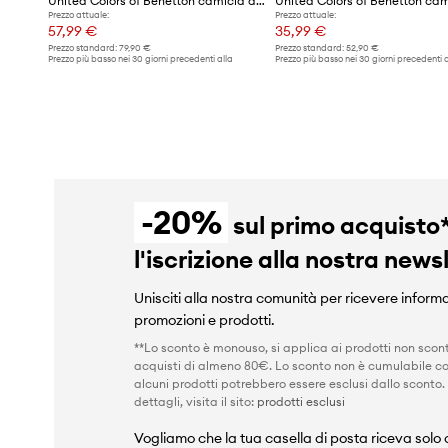
United Colors of Benetton camicia da donna in viscosa
Prezzo attuale:
Prezzo attuale:
57,99 €
35,99 €
Prezzo standard:
79,90 €
Prezzo standard:
52,90 €
Prezzo più basso nei 30 giorni precedenti alla
Prezzo più basso nei 30 giorni precedenti a
promozione:
62,99 €
promozione:
44,99 €
-20%
sul primo acquisto
l'iscrizione alla nostra news
Unisciti alla nostra comunità per ricevere informa
promozioni e prodotti.
**Lo sconto è monouso, si applica ai prodotti non scont
acquisti di almeno 80€. Lo sconto non è cumulabile co
alcuni prodotti potrebbero essere esclusi dallo sconto.
dettagli, visita il sito:
prodotti esclusi
Vogliamo che la tua casella di posta riceva solo c