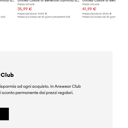
United Colors of Benetton camicia da donna in cotone
United Colors of Benetton camicia da donna con cotone
Prezzo attuale:
Prezzo attuale:
35,99 €
41,99 €
Prezzo standard:
49,90 €
Prezzo standard:
59,90 €
 alla
Prezzo più basso nei 30 giorni precedenti alla
Prezzo più basso nei 30 giorni preceden
promozione:
49,90 €
promozione:
59,90 €
 Club
isparmia ad ogni acquisto. In Answear Club
i sconto permanente dai prezzi regolari.