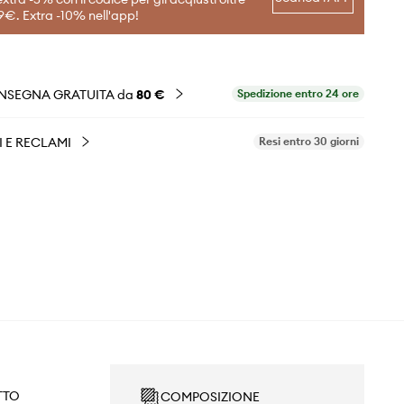
9€. Extra -10% nell'app!
NSEGNA GRATUITA da
80 €
Spedizione entro 24 ore
I E RECLAMI
Resi entro 30 giorni
TTO
COMPOSIZIONE