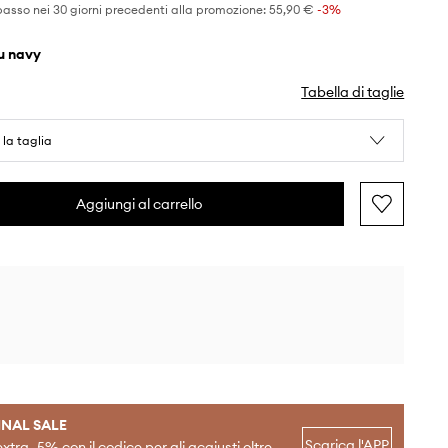
basso nei 30 giorni precedenti alla promozione:
55,90 €
 -3%
lu navy
Tabella di taglie
 la taglia
Aggiungi al carrello
INAL SALE
Scarica l'APP
extra -5% con il codice per gli acqiusti oltre