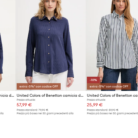
-10%
extra -5%* con codice OFF
extra -5%* con codice OFF
United Colors of Benetton Camicia da donna in lino
United Colors of Benetton camicia da donna in viscosa
Prezzo attuale:
Prezzo attuale:
57,99 €
25,99 €
Prezzo standard:
79,90 €
Prezzo standard:
59,90 €
lla
Prezzo più basso nei 30 giorni precedenti alla
Prezzo più basso nei 30 giorni precedenti
promozione:
62,99 €
promozione:
28,99 €