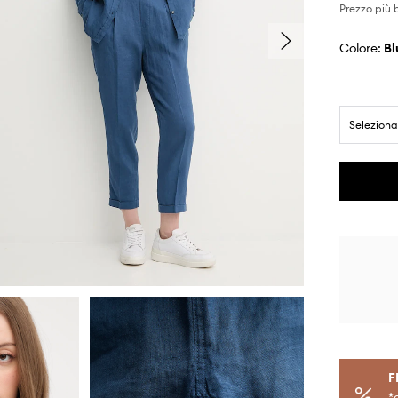
Prezzo più 
Colore:
b
Seleziona
F
*