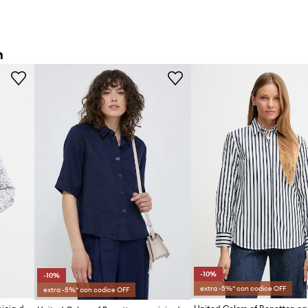
n
-10%
-10%
extra -5%* con codice OFF
extra -5%* con codice OFF