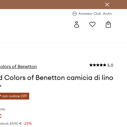
o sul primo acquisto >
Novità regolari >
Answear Club
Aiuto
5.0
olors of Benetton
d Colors of Benetton camicia di lino
e
* con codice OFF
ale:
€
ndard:
69,90 €
-22%