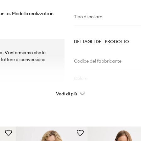
unita. Modello realizzato in
Tipo di collare
DETTAGLI DEL PRODOTTO
ea. Vi informiamo che le
l fattore di conversione
Codice del fabbricante
Colore
Vedi di più
e e da togliere.
Marchio/Brand
U
Produttore
ID prodotto