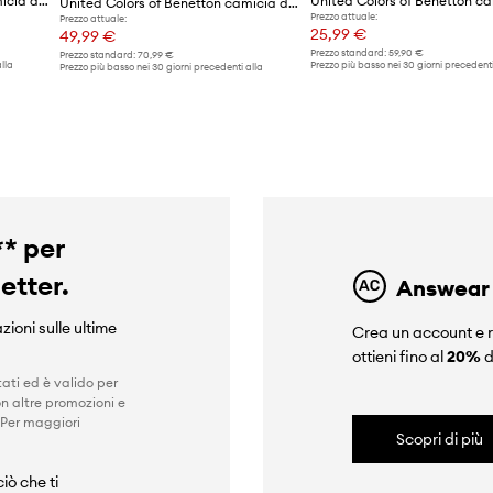
United Colors of Benetton camicia da donna in cotone
United Colors of Benetton camicia di lino
Prezzo attuale:
Prezzo attuale:
25,99 €
49,99 €
Prezzo standard:
59,90 €
Prezzo standard:
70,99 €
lla
Prezzo più basso nei 30 giorni precedenti
Prezzo più basso nei 30 giorni precedenti alla
promozione:
28,99 €
promozione:
55,99 €
** per
letter.
Answear
zioni sulle ultime
Crea un account e r
ottieni fino al
20%
d
ati ed è valido per
n altre promozioni e
 Per maggiori
Scopri di più
iò che ti