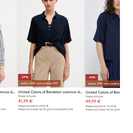
state convertite secondo la tabella
taglie standard europea.
Sull'etichetta del prodotto
consegnato è presente la marcatura
originale del produttore.
Tabella di taglie
-29%
-10%
extra -5%* con codice OFF
extra -5%* con codice OFF
United Colors of Benetton camicia da donna in cotone
United Colors of Benetton camicia da donna in viscosa
Prezzo attuale:
Prezzo attuale:
41,99 €
49,99 €
Prezzo standard:
59,90 €
Prezzo standard:
70,99 €
 alla
Prezzo più basso nei 30 giorni precedenti alla
Prezzo più basso nei 30 giorni preceden
promozione:
59,90 €
promozione:
55,99 €