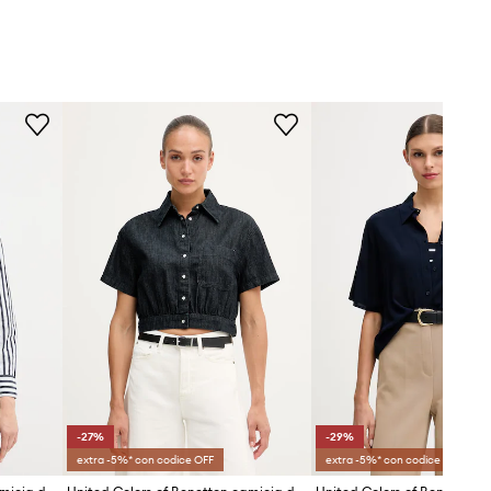
-27%
-29%
extra -5%* con codice OFF
extra -5%* con codice OFF