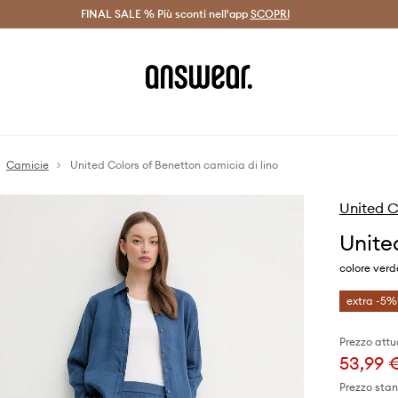
on Answear Club >
FINAL SALE % Più sconti nell'app
Spedizione entro 24 ore >
SCOPRI
-20% di scont
Camicie
United Colors of Benetton camicia di lino
United C
Unite
colore verd
extra -5%
Prezzo attu
53,99 
Prezzo sta