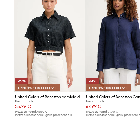
- Misure per la taglia: S.
-27%
-14%
extra -5%* con codice OFF
extra -5%* con codice OFF
United Colors of Benetton camicia da donna con cotone
Prezzo attuale:
Prezzo attuale:
35,99 €
67,99 €
Prezzo standard:
49,90 €
Prezzo standard:
79,90 €
Prezzo più basso nei 30 giorni precedenti alla
Prezzo più basso nei 30 giorni precedenti a
promozione:
49,90 €
promozione:
79,90 €