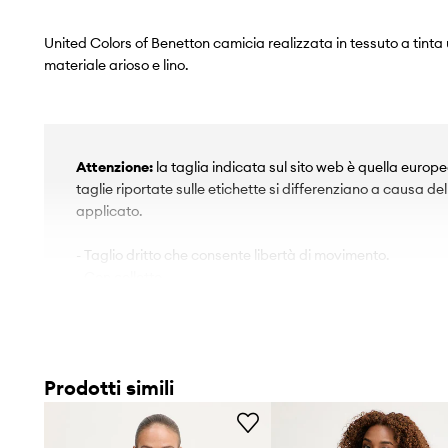
United Colors of Benetton camicia realizzata in tessuto a tinta 
materiale arioso e lino.
Attenzione:
la taglia indicata sul sito web è quella europ
taglie riportate sulle etichette si differenziano a causa de
applicato.
- Taglio dritto che consente libertà di movimento.
- Con colletto.
- La comoda chiusura a bottoni lo rende facile da indossar
- Manica lunga.
- Polsini morbidi con chiusura a bottoni.
- Tessuto a maglia fine non elasticizzato.
Prodotti simili
- Lunghezza manica: 60 cm.
- Lunghezza: 72 cm.
- Larghezza sotto l'ascella: 54 cm.