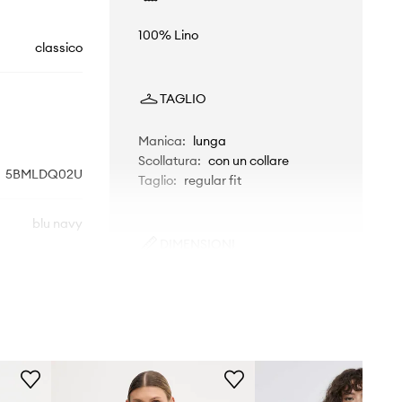
100% Lino
classico
TAGLIO
Manica
:
lunga
Scollatura
:
con un collare
5BMLDQ02U
Taglio
:
regular fit
blu navy
DIMENSIONI
nited Colors of
La modella nella foto è alta 177
Benetton
cm e indossa la taglia S
Taglia standard
Raccomandiamo di scegliere la
taglia che si indossa normalmente.
Le taglie presentate nel negozio sono