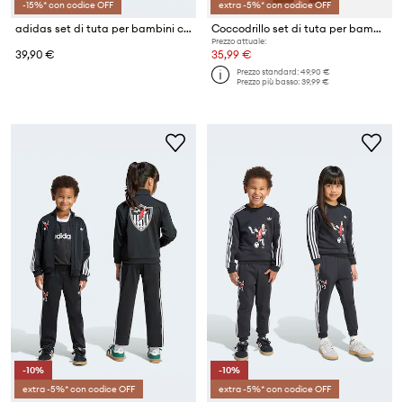
-15%* con codice OFF
extra -5%* con codice OFF
adidas set di tuta per bambini con cotone ESSENTIALS
Coccodrillo set di tuta per bambini in cotone
Prezzo attuale:
39,90 €
35,99 €
Prezzo standard:
49,90 €
Prezzo più basso:
39,99 €
-10%
-10%
extra -5%* con codice OFF
extra -5%* con codice OFF