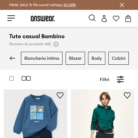
FINAL SALE % Più sconti nell'app
Risparmia con Answear Club >
SCOPRI
Tute casual Bambino
Numero di prodotti: 442
biancheria intima
blazer
body
calzini
Filtri