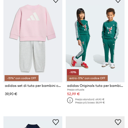
-10%
-15%* con codice OFF
extra -5%* con codice OFF
adidas set di tuta per bambini con cotone ESSENTIALS
adidas Originals tuta per bambini
Prezzo attuale:
39,90 €
52,99 €
Prezzo standard:
69,90 €
Prezzo più basso:
58,99 €