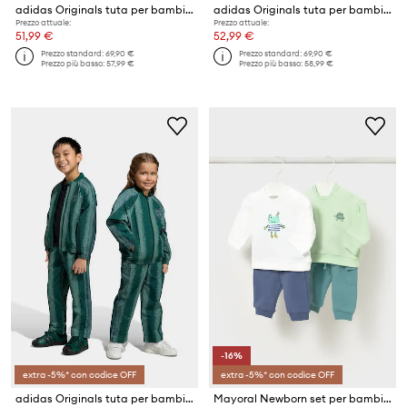
adidas Originals tuta per bambini
adidas Originals tuta per bambini con cotone
Prezzo attuale:
Prezzo attuale:
51,99 €
52,99 €
Prezzo standard:
69,90 €
Prezzo standard:
69,90 €
Prezzo più basso:
57,99 €
Prezzo più basso:
58,99 €
-16%
extra -5%* con codice OFF
extra -5%* con codice OFF
adidas Originals tuta per bambini
Mayoral Newborn set per bambini pacco da 2