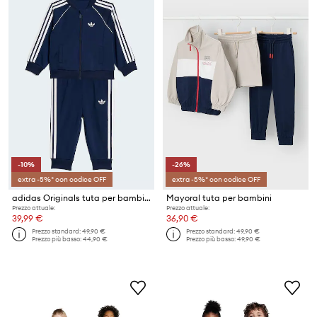
-10%
-26%
extra -5%* con codice OFF
extra -5%* con codice OFF
adidas Originals tuta per bambini
Mayoral tuta per bambini
Prezzo attuale:
Prezzo attuale:
39,99 €
36,90 €
Prezzo standard:
49,90 €
Prezzo standard:
49,90 €
Prezzo più basso:
44,90 €
Prezzo più basso:
49,90 €