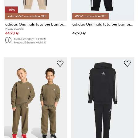
-10%
extra -5%* con codice OFF
-15%* con codice OFF
adidas Originals tuta per bambini
adidas Originals tuta per bambini
Prezzo attuale:
44,90 €
49,90 €
Prezzo standard:
49,90 €
Prezzo più basso:
49,90 €