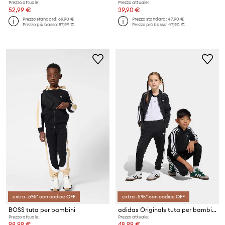
Prezzo attuale:
Prezzo attuale:
52,99 €
39,90 €
Prezzo standard:
69,90 €
Prezzo standard:
47,90 €
Prezzo più basso:
57,99 €
Prezzo più basso:
47,90 €
extra -5%* con codice OFF
extra -5%* con codice OFF
BOSS tuta per bambini
adidas Originals tuta per bambini
Prezzo attuale:
Prezzo attuale:
98,99 €
48,99 €