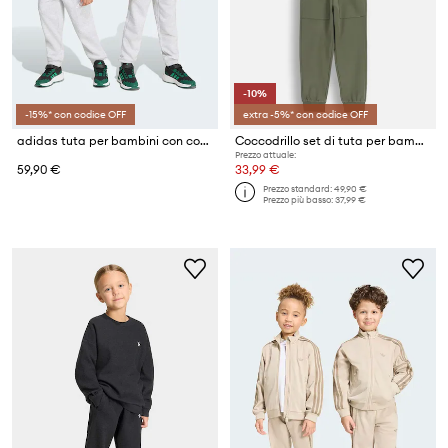
-10%
-15%* con codice OFF
extra -5%* con codice OFF
adidas tuta per bambini con cotone MINECRAFT
Coccodrillo set di tuta per bambini in cotone
Prezzo attuale:
59,90 €
33,99 €
Prezzo standard:
49,90 €
Prezzo più basso:
37,99 €