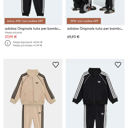
extra -5%* con codice OFF
-15%* con codice OFF
adidas Originals tuta per bambini con cotone
adidas Originals tuta per bambini
Prezzo attuale:
37,99 €
69,90 €
Prezzo standard:
49,90 €
Prezzo più basso:
41,99 €