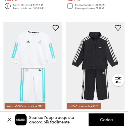
Prezzo standard:
169,90 €
Prezzo standard:
59,90 €
Prezzo più basso:
103,99 €
Prezzo più basso:
51,99 €
extra -5%* con codice OFF
-15%* con codice OFF
adidas Performance set di tuta con cotone per neonati MERCEDES
adidas Originals set tuta per neonati
Scarica l'app e acquista
Prezzo attuale:
Carica
ancora più facilmente
41,99 €
59,90 €
Prezzo standard:
59,90 €