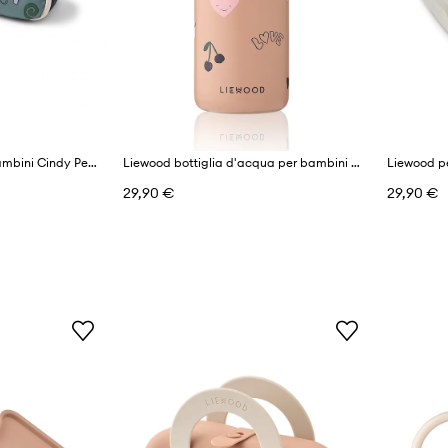
Liewood astuccio per bambini Cindy Pencil Case
Liewood bottiglia d'acqua per bambini Falk Water Bottle 350 ml
29,90 €
29,90 €