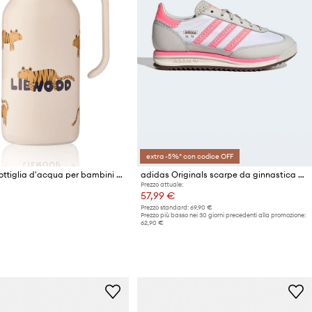
extra -5%* con codice OFF
Liewood bottiglia d'acqua per bambini Kimmie Water Bottle 250 ml
adidas Originals scarpe da ginnastica per bambini SL 72 RS
Prezzo attuale:
57,99 €
Prezzo standard:
69,90 €
Prezzo più basso nei 30 giorni precedenti alla promozione:
62,90 €