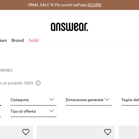
on Answear Club >
FINAL SALE % Più sconti nell'app
Spedizione entro 24 ore >
SCOPRI
-20% di scont
ium
Brand
Saldi
BIMBO
 di prodotti: 17603
Categoria
Dimensione generale
Taglia de
Tipo di offerta