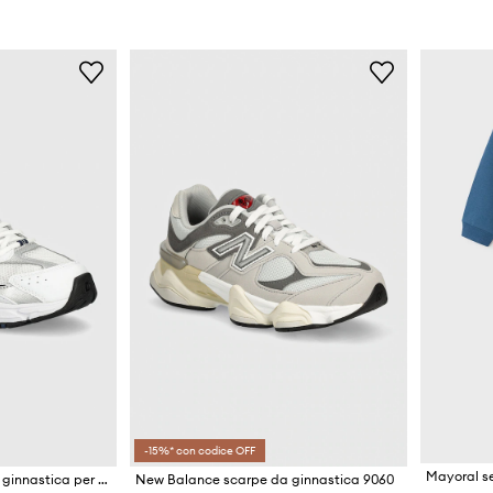
-15%* con codice OFF
New Balance scarpe da ginnastica per bambini 530
New Balance scarpe da ginnastica 9060