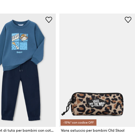
-15%* con codice OFF
Mayoral set di tuta per bambini con cotone
Vans astuccio per bambini Old Skool