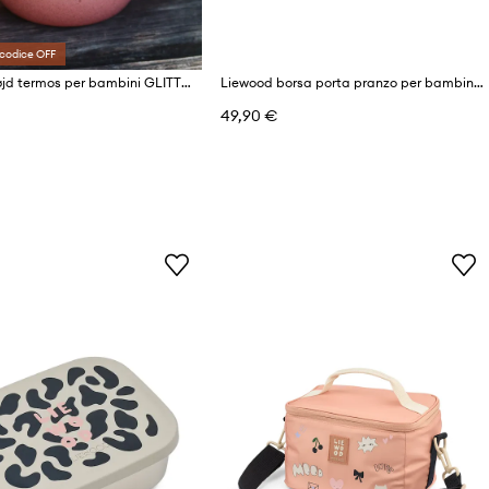
codice OFF
Konges Sløjd termos per bambini GLITTER THERMO FOOD JAR
Liewood borsa porta pranzo per bambini Toby Medium Thermal Bag
49,90 €