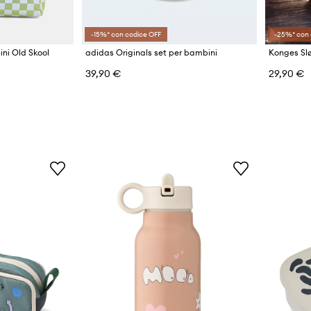
-15%* con codice OFF
-25%* con 
ni Old Skool
adidas Originals set per bambini
39,90 €
29,90 €