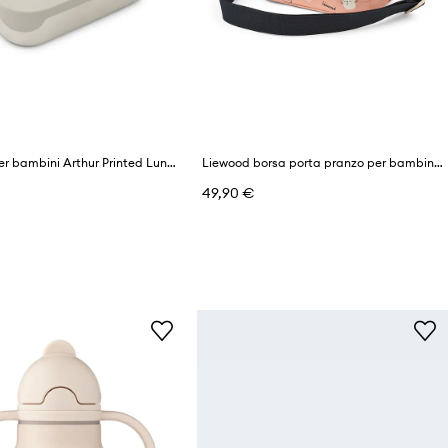
Liewood per bambini Arthur Printed Lunchbox
Liewood borsa porta pranzo per bambini Toby Medium Thermal Bag
49,90 €