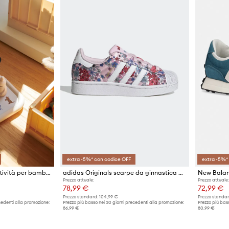
extra -5%* con codice OFF
extra -5%*
Liewood giocattolo di attività per bambini Archie Activity Sound Board
adidas Originals scarpe da ginnastica per bambini SUPERSTAR II
Prezzo attuale:
Prezzo attuale:
78,99 €
72,99 €
Prezzo standard:
104,99 €
Prezzo standar
cedenti alla promozione:
Prezzo più basso nei 30 giorni precedenti alla promozione:
Prezzo più bass
86,99 €
80,99 €