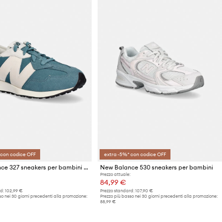
 con codice OFF
extra -5%* con codice OFF
New Balance 327 sneakers per bambini in scamoscio
New Balance 530 sneakers per bambini
Prezzo attuale:
84,99 €
d:
102,99 €
Prezzo standard:
107,90 €
o nei 30 giorni precedenti alla promozione:
Prezzo più basso nei 30 giorni precedenti alla promozione:
88,99 €