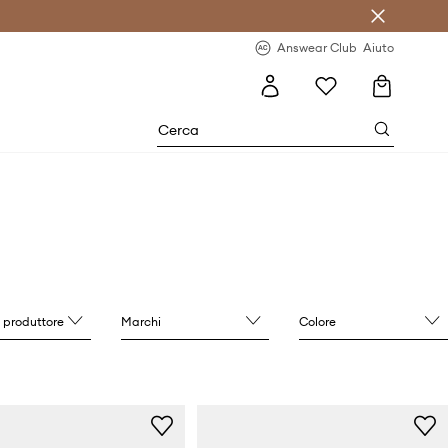
o sul primo acquisto >
Novità regolari >
Answear Club
Aiuto
l produttore
Marchi
Colore