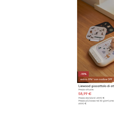
-15%
extra -5%* con codice OFF
Prezzo attuale:
58,99 €
Prezzo standard:
69,90 €
Prezzo più basso nei 30 giorni pre
69,90 €