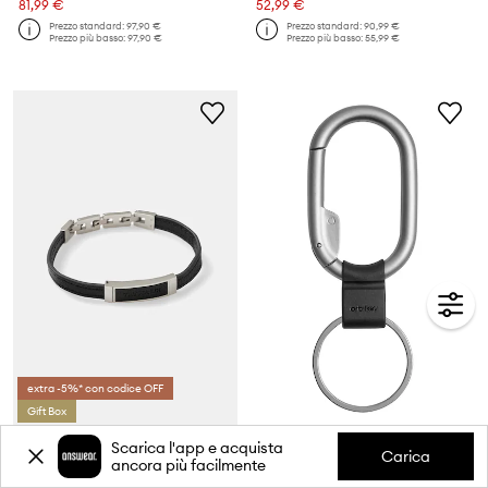
81,99 €
52,99 €
Prezzo standard:
97,90 €
Prezzo standard:
90,99 €
Prezzo più basso:
97,90 €
Prezzo più basso:
55,99 €
extra -5%* con codice OFF
Gift Box
Trussardi braccialetto T-LEATHER
Orbitkey portachiavi Clip Mini 9,5 cm
Scarica l'app e acquista
Carica
Prezzo attuale:
ancora più facilmente
52,99 €
30,99 €