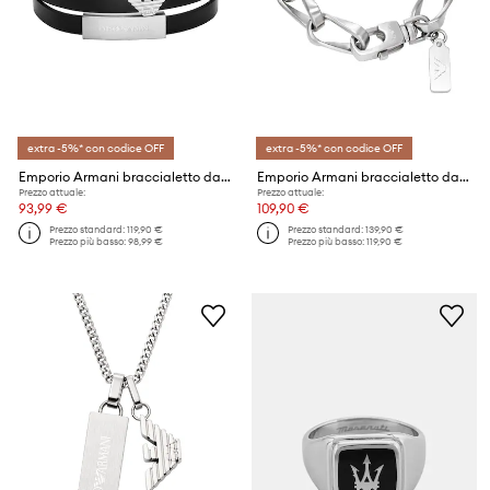
extra -5%* con codice OFF
extra -5%* con codice OFF
Emporio Armani braccialetto da uomo in pelle Eagle Logo
Emporio Armani braccialetto da uomo acciaio inox Eagle Logo
Prezzo attuale:
Prezzo attuale:
93,99 €
109,90 €
Prezzo standard:
119,90 €
Prezzo standard:
139,90 €
Prezzo più basso:
98,99 €
Prezzo più basso:
119,90 €