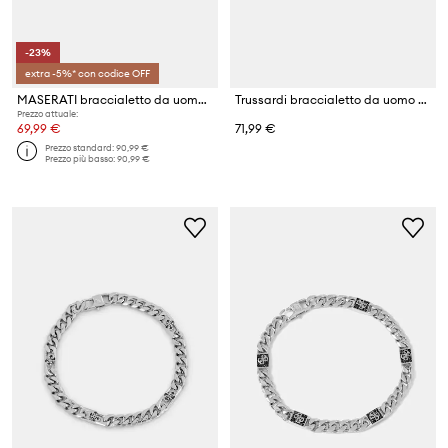
-23%
extra -5%* con codice OFF
MASERATI braccialetto da uomo in acciaio inossidabile e ceramica
Trussardi braccialetto da uomo acciaio inossidabile T-STEEL
Prezzo attuale:
69,99 €
71,99 €
Prezzo standard:
90,99 €
Prezzo più basso:
90,99 €