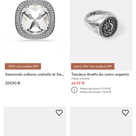
-15%* con codice OFF
extra -5%* con codice OFF
Swarovski collana cristallo di Swarovski UNA
TwoJeys Anello da uomo argento
Prezzo attuale:
329,90 €
66,99 €
Prezzo standard:
97,99 €
Prezzo più basso:
73,99 €