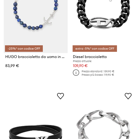
-25%* con codice OFF
extra -5%* con codice OFF
HUGO braccialetto da uomo in acciaio inox con lapislazzuli E-BEADS5-BRA
Diesel braccialetto
Prezzo attuale:
83,99 €
109,90 €
Prezzo standard:
139,90 €
Prezzo più basso:
119,90 €