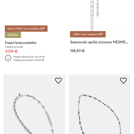
extra -5%* con codice OFF
-15%* con codice OFF
Gift Box
Swarovski spilla zirconia MESMERA
Fossil braccialetto
Prezzo attuale:
158,90 €
37,99 €
Prezzo standard:
44,99 €
Prezzo più basso:
39,99 €