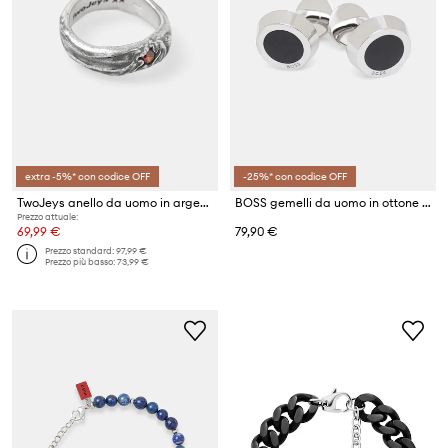
extra -5%* con codice OFF
-25%* con codice OFF
TwoJeys anello da uomo in argento con zirconia
BOSS gemelli da uomo in ottone B-SIMONY-CUF
Prezzo attuale:
69,99 €
79,90 €
Prezzo standard:
97,99 €
Prezzo più basso:
73,99 €