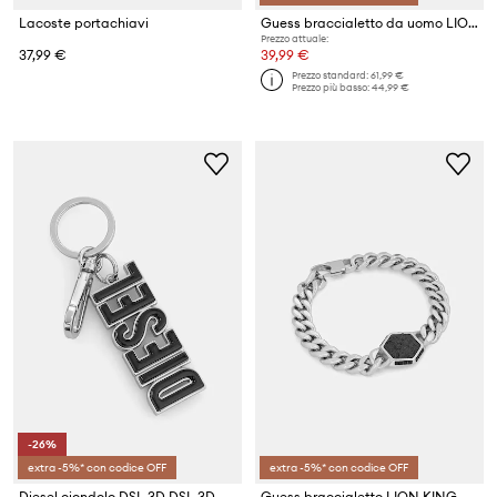
Lacoste portachiavi
Guess braccialetto da uomo LION LEGACY
Prezzo attuale:
37,99 €
39,99 €
Prezzo standard:
61,99 €
Prezzo più basso:
44,99 €
-26%
extra -5%* con codice OFF
extra -5%* con codice OFF
Diesel ciondolo DSL 3D DSL 3D KEY RING
Guess braccialetto LION KING