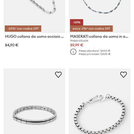
-30%
-25%* con codice OFF
extra -5%* con codice OFF
HUGO collana da uomo acciaio inox E-MIXCHAIN-NEC
MASERATI collana da uomo in acciaio inox CERAMIC
Prezzo attuale:
84,90 €
89,99 €
Prezzo standard:
129,90 €
Prezzo più basso:
129,90 €