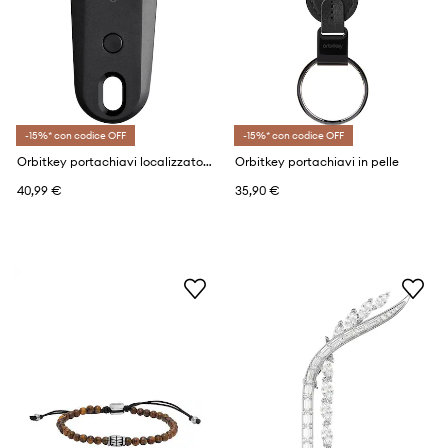
-15%* con codice OFF
-15%* con codice OFF
Orbitkey portachiavi localizzatore bluetooth x Chipolo 6,5 x 2,5 cm
Orbitkey portachiavi in pelle
40,99 €
35,90 €