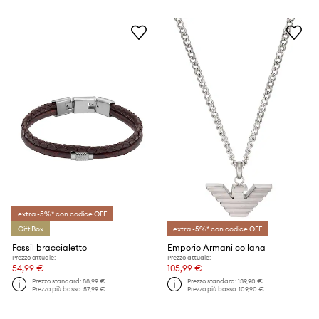
extra -5%* con codice OFF
Gift Box
extra -5%* con codice OFF
Fossil braccialetto
Emporio Armani collana
Prezzo attuale:
Prezzo attuale:
54,99 €
105,99 €
Prezzo standard:
88,99 €
Prezzo standard:
139,90 €
Prezzo più basso:
57,99 €
Prezzo più basso:
109,90 €