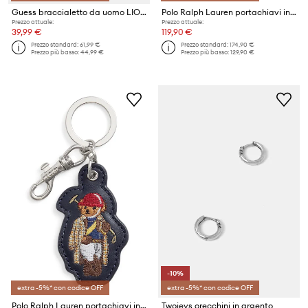
Guess braccialetto da uomo LION LEGACY
Polo Ralph Lauren portachiavi in pelle
Prezzo attuale:
Prezzo attuale:
39,99 €
119,90 €
Prezzo standard:
61,99 €
Prezzo standard:
174,90 €
Prezzo più basso:
44,99 €
Prezzo più basso:
129,90 €
-10%
extra -5%* con codice OFF
extra -5%* con codice OFF
Polo Ralph Lauren portachiavi in pelle
Twojeys orecchini in argento