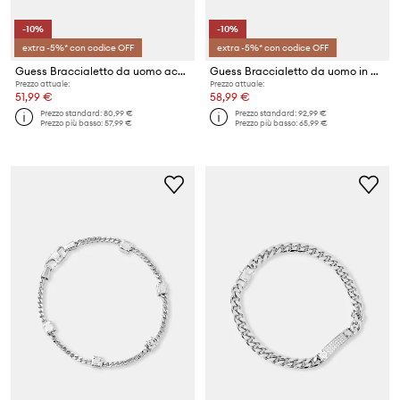
-10%
-10%
extra -5%* con codice OFF
extra -5%* con codice OFF
Guess Braccialetto da uomo acciaio inossidabile 4G FRONTIERS
Guess Braccialetto da uomo in acciaio inossidabile 4G FRONTIERS
Prezzo attuale:
Prezzo attuale:
51,99 €
58,99 €
Prezzo standard:
80,99 €
Prezzo standard:
92,99 €
Prezzo più basso:
57,99 €
Prezzo più basso:
65,99 €