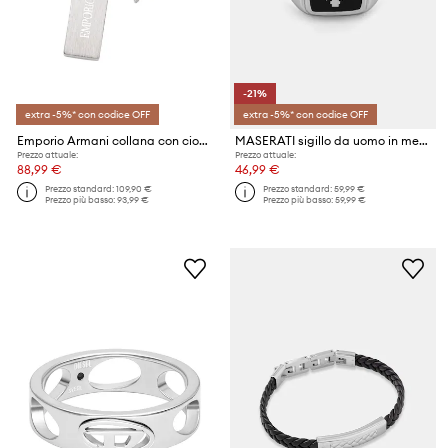
-21%
extra -5%* con codice OFF
extra -5%* con codice OFF
Emporio Armani collana con ciondolo da uomo in acciaio inossidabile Eagle Logo
MASERATI sigillo da uomo in metallo ICONIC
Prezzo attuale:
Prezzo attuale:
88,99 €
46,99 €
Prezzo standard:
109,90 €
Prezzo standard:
59,99 €
Prezzo più basso:
93,99 €
Prezzo più basso:
59,99 €