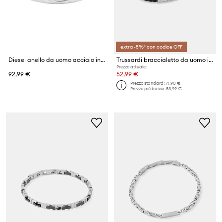
extra -5%* con codice OFF
Diesel anello da uomo acciaio inossidabile
Trussardi braccialetto da uomo in pelle T-LEATHER
Prezzo attuale:
92,99 €
52,99 €
Prezzo standard:
71,90 €
Prezzo più basso:
53,99 €