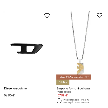
extra -5%* con codice OFF
Gift Box
Diesel orecchino
Emporio Armani collana
Prezzo attuale:
56,90 €
107,99 €
Prezzo standard:
139,90 €
Prezzo più basso:
109,90 €