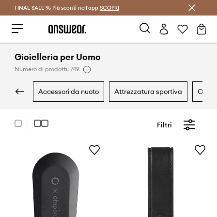
FINAL SALE % Più sconti nell'app
Risparmia con Answear Club >
SCOPRI
Gioielleria per Uomo
Numero di prodotti: 749
accessori da nuoto
attrezzatura sportiva
outd
Filtri