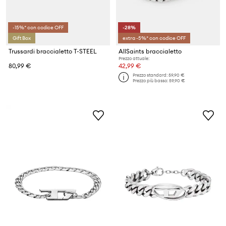
-15%* con codice OFF
-28%
Gift Box
extra -5%* con codice OFF
Trussardi braccialetto T-STEEL
AllSaints braccialetto
Prezzo attuale:
80,99 €
42,99 €
Prezzo standard:
59,90 €
Prezzo più basso:
59,90 €