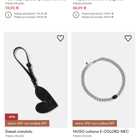
Prezzo attuale:
Prezzo attuale:
119,90 €
88,99 €
Prezzo standard:
174,90 €
Prezzo standard:
119,90 €
Prezzo più basso:
129,90 €
Prezzo più basso:
98,99 €
-16%
extra -5%* con codice OFF
extra -5%* con codice OFF
Diesel ciondolo
HUGO collana E-COLOR2-NEC
Prezzo attuale:
Prezzo attuale: