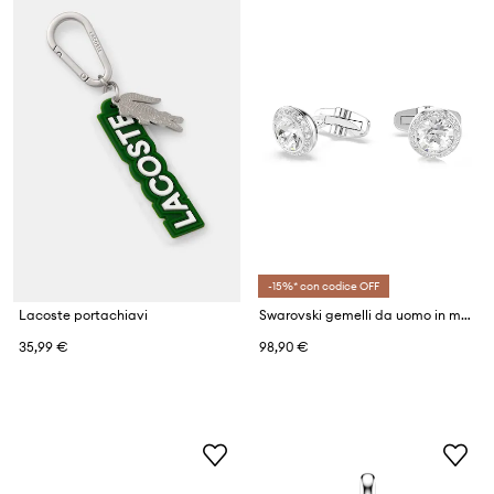
-15%* con codice OFF
Lacoste portachiavi
Swarovski gemelli da uomo in metallo cristallo di Swarovski UNA
35,99 €
98,90 €