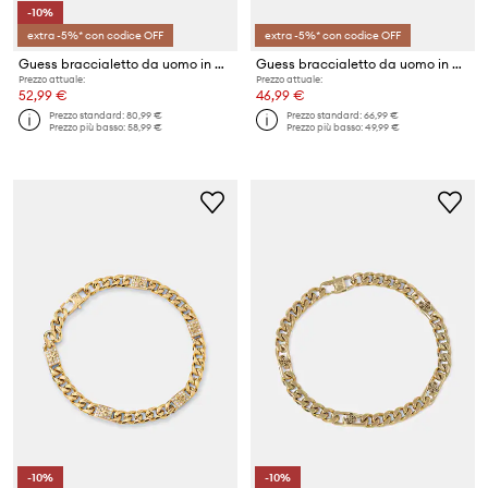
-10%
extra -5%* con codice OFF
extra -5%* con codice OFF
Guess braccialetto da uomo in acciaio inossidabile 4G FRONTIERS
Guess braccialetto da uomo in acciaio inossidabile 4G FRONTIERS
Prezzo attuale:
Prezzo attuale:
52,99 €
46,99 €
Prezzo standard:
80,99 €
Prezzo standard:
66,99 €
Prezzo più basso:
58,99 €
Prezzo più basso:
49,99 €
-10%
-10%