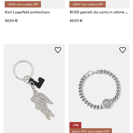
-25%* con codice OFF
-25%* con codice OFF
Karl Lagerfeld portachiavi
BOSS gemelli da uomo in ottone B-METALOCT-CUF
89,90 €
89,90 €
-11%
extra -5%* con codice OFF