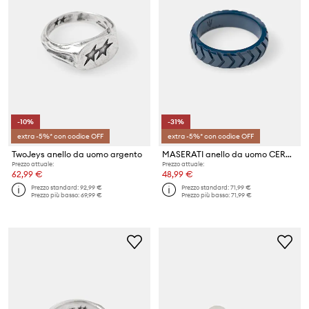
-10%
-31%
extra -5%* con codice OFF
extra -5%* con codice OFF
TwoJeys anello da uomo argento
MASERATI anello da uomo CERAMIC
Prezzo attuale:
Prezzo attuale:
62,99 €
48,99 €
Prezzo standard:
92,99 €
Prezzo standard:
71,99 €
Prezzo più basso:
69,99 €
Prezzo più basso:
71,99 €