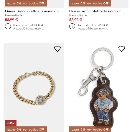
extra -5%* con codice OFF
extra -5%* con codice OFF
Guess Braccialetto da uomo acciaio inossidabile 4G FRONTIERS
Guess braccialetto da uomo in acciaio inossidabile 4G FRONTIERS
Prezzo attuale:
Prezzo attuale:
58,99 €
52,99 €
Prezzo standard:
92,99 €
Prezzo standard:
80,99 €
Prezzo più basso:
65,99 €
Prezzo più basso:
58,99 €
-11%
extra -5%* con codice OFF
extra -5%* con codice OFF