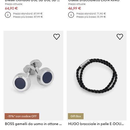
Prezzo attuale:
Prezzo attuale:
64,90 €
46,99 €
Prezzo standard:
87,99 €
Prezzo standard:
71,90 €
Prezzo più basso:
87,99 €
Prezzo più basso:
51,99 €
-15%* con codice OFF
Gift Box
BOSS gemelli da uomo in ottone B-SIMONY-CUF
HUGO bracciale in pelle E-DOUBLEBRAID4-BRA