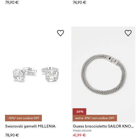
79,90 €
74,90 €
-26%
-15%* con codice OFF
extra -5%* con codice OFF
Swarovski gemelli MILLENIA
Guess braccialetto SAILOR KNOT
Prezzo attuale:
78,90 €
41,99 €