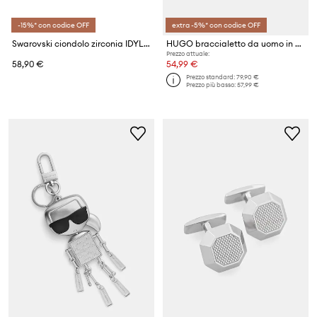
-15%* con codice OFF
extra -5%* con codice OFF
Swarovski ciondolo zirconia IDYLLIA
HUGO braccialetto da uomo in acciaio inox con smalto E-VALENTINCHARMS-BRA
Prezzo attuale:
58,90 €
54,99 €
Prezzo standard:
79,90 €
Prezzo più basso:
57,99 €