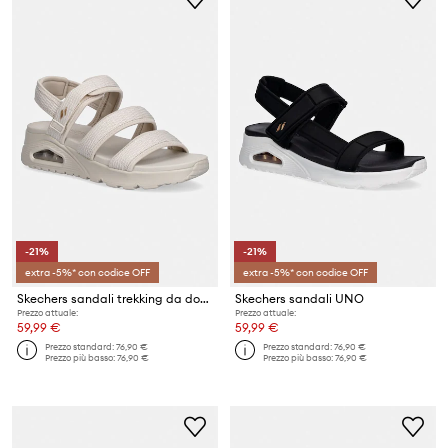
-21%
-21%
extra -5%* con codice OFF
extra -5%* con codice OFF
Skechers sandali trekking da donna UNO SANDAL
Skechers sandali UNO
Prezzo attuale:
Prezzo attuale:
59,99 €
59,99 €
Prezzo standard:
76,90 €
Prezzo standard:
76,90 €
Prezzo più basso:
76,90 €
Prezzo più basso:
76,90 €