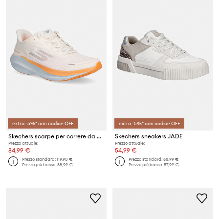
extra -5%* con codice OFF
extra -5%* con codice OFF
Skechers scarpe per correre da donna SKX AERO PULSE
Skechers sneakers JADE
Prezzo attuale:
Prezzo attuale:
84,99 €
54,99 €
Prezzo standard:
119,90 €
Prezzo standard:
68,99 €
Prezzo più basso:
88,99 €
Prezzo più basso:
57,99 €