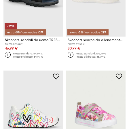
-27%
extra -5%* con codice OFF
extra -5%* con codice OFF
Skechers sandali da uomo TRESMEN
Skechers scarpe da allenamento Bounder 2.0 Emerged
Prezzo attuale:
Prezzo attuale:
46,99 €
80,99 €
Prezzo standard:
64,99 €
Prezzo standard:
102,99 €
Prezzo più basso:
64,99 €
Prezzo più basso:
85,99 €