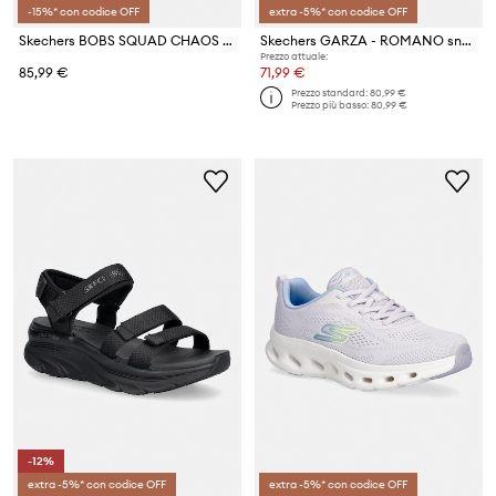
-15%* con codice OFF
extra -5%* con codice OFF
Skechers BOBS SQUAD CHAOS sneakers da donna
Skechers GARZA - ROMANO sneakers da uomo
Prezzo attuale:
85,99 €
71,99 €
Prezzo standard:
80,99 €
Prezzo più basso:
80,99 €
-12%
extra -5%* con codice OFF
extra -5%* con codice OFF