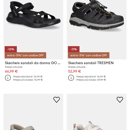
-12%
-11%
extra -5%* con codice OFF
extra -5%* con codice OFF
Skechers sandali da donna GO WALK FLEX
Skechers sandali TRESMEN
Prezzo attuale:
Prezzo attuale:
66,99 €
52,99 €
Prezzo standard:
76,99 €
Prezzo standard:
76,99 €
Prezzo più basso:
76,99 €
Prezzo più basso:
59,99 €