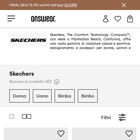
FINAL SALE % Più sconti nell'app
Risparmia con Answear Club >
SCOPRI
Skechers, The Comfort Technology Company™,
con sede a Manhattan Beach, California, offre
una vasta gamma di calzature casual e sportive,
abbigliamento e accessori per donne, uomini e
bambini. Le collezioni sono disponibili negli Stati Uniti e in oltre 170 paesi
del mondo. Dalle scarpe da ginnastica alla moda, alle scarpe sportive e
casual, ai sandali e agli stivali alla moda, Skechers ha le calzature adatte
alle vostre esigenze individuali. Provate il piacere dell'uso con la soletta
Air-Cooled Memory Foam e l'elevato comfort dei modelli SKECHERS
Skechers
Gowalk e Arch Fit.
Numero di prodotti: 422
donna
uomo
bimba
bimbo
Filtri