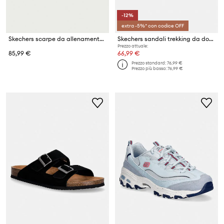
-12%
extra -5%* con codice OFF
Skechers scarpe da allenamento da donna GO RUN CONSISTENT
Skechers sandali trekking da donna UNO SANDAL
Prezzo attuale:
85,99 €
66,99 €
Prezzo standard:
76,99 €
Prezzo più basso:
76,99 €