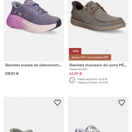
-12%
extra -5%* con codice OFF
Skechers scarpe da allenamento da donna MAX CUSHIONING ENDEAVOUR
Skechers mocassini da uomo MELSON
Prezzo attuale:
109,90 €
66,99 €
Prezzo standard:
76,99 €
Prezzo più basso:
76,99 €