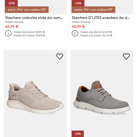
-21%
-13%
extra -5%* con codice OFF
extra -5%* con codice OFF
Skechers ciabatte slide da uomo in scamoscio AIDAN
Skechers D'LITES sneakers da donna
Prezzo attuale:
Prezzo attuale:
46,99 €
69,99 €
Prezzo standard:
59,99 €
Prezzo standard:
80,99 €
Prezzo più basso:
59,99 €
Prezzo più basso:
80,99 €
-11%