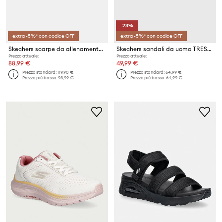
-23%
extra -5%* con codice OFF
extra -5%* con codice OFF
Skechers scarpe da allenamento da uomo GLIDE STEP ALTUS
Skechers sandali da uomo TRESMEN
Prezzo attuale:
Prezzo attuale:
88,99 €
49,99 €
Prezzo standard:
119,90 €
Prezzo standard:
64,99 €
Prezzo più basso:
93,99 €
Prezzo più basso:
64,99 €