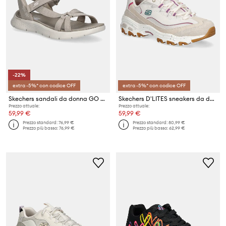
-22%
extra -5%* con codice OFF
extra -5%* con codice OFF
Skechers sandali da donna GO WALK FLEX
Skechers D'LITES sneakers da donna
Prezzo attuale:
Prezzo attuale:
59,99 €
59,99 €
Prezzo standard:
76,99 €
Prezzo standard:
80,99 €
Prezzo più basso:
76,99 €
Prezzo più basso:
62,99 €