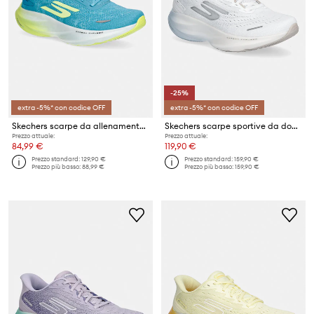
-25%
extra -5%* con codice OFF
extra -5%* con codice OFF
Skechers scarpe da allenamento da donna SKX AERO SPARK
Skechers scarpe sportive da donna SKX AERO SPARK
Prezzo attuale:
Prezzo attuale:
84,99 €
119,90 €
Prezzo standard:
129,90 €
Prezzo standard:
159,90 €
Prezzo più basso:
88,99 €
Prezzo più basso:
159,90 €