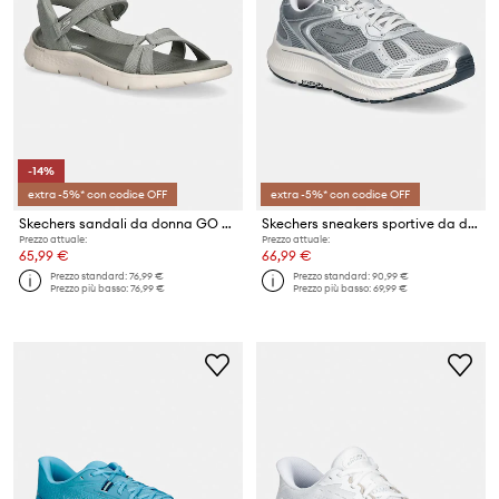
-14%
extra -5%* con codice OFF
extra -5%* con codice OFF
Skechers sandali da donna GO WALK FLEX
Skechers sneakers sportive da donna GO RUN CONSISTENT
Prezzo attuale:
Prezzo attuale:
65,99 €
66,99 €
Prezzo standard:
76,99 €
Prezzo standard:
90,99 €
Prezzo più basso:
76,99 €
Prezzo più basso:
69,99 €