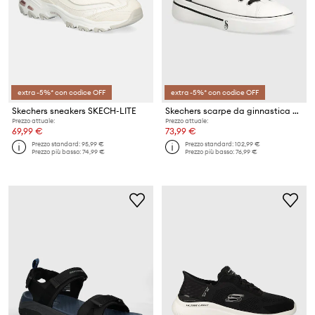
extra -5%* con codice OFF
extra -5%* con codice OFF
Skechers sneakers SKECH-LITE
Skechers scarpe da ginnastica SKECHERS X SNOOP DOGG
Prezzo attuale:
Prezzo attuale:
69,99 €
73,99 €
Prezzo standard:
95,99 €
Prezzo standard:
102,99 €
Prezzo più basso:
74,99 €
Prezzo più basso:
76,99 €