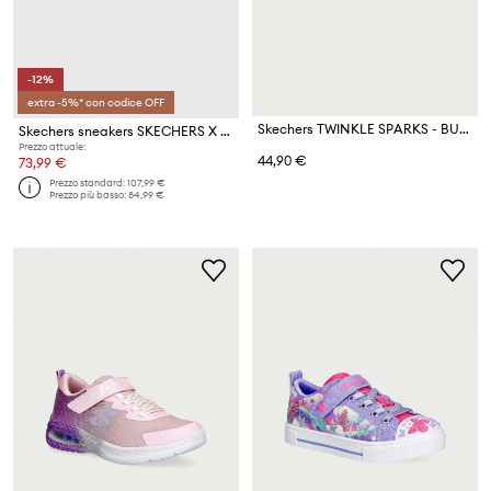
-12%
extra -5%* con codice OFF
Skechers TWINKLE SPARKS - BUTTERFLY SK sneakers da tennista per bambini
Skechers sneakers SKECHERS X JGOLDCROWN
Prezzo attuale:
44,90 €
73,99 €
Prezzo standard:
107,99 €
Prezzo più basso:
84,99 €