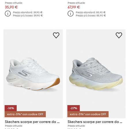
Prezzo attuale:
Prezzo attuale:
35,90 €
67,99 €
Prezzo standard:
39,90 €
Prezzo standard:
85,90 €
Prezzo più basso:
39,90 €
Prezzo più basso:
85,90 €
-16%
-27%
extra -5%* con codice OFF
extra -5%* con codice OFF
Skechers scarpe per correre da donna SKX AERO BURST
Skechers scarpe per correre da donna SKX AERO BURST
Prezzo attuale:
Prezzo attuale: