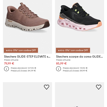
extra -5%* con codice OFF
extra -5%* con codice OFF
Skechers GLIDE-STEP ELEVATE sneakers da donna
Skechers scarpe da corsa GLIDE STEP ATLUS
Prezzo attuale:
Prezzo attuale:
79,99 €
85,99 €
Prezzo standard:
107,90 €
Prezzo standard:
119,90 €
Prezzo più basso:
84,99 €
Prezzo più basso:
89,99 €