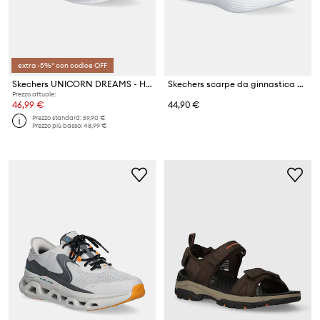
extra -5%* con codice OFF
Skechers UNICORN DREAMS - HEART SPARKL sneakers per bambini
Skechers scarpe da ginnastica per bambini GO RUN 400 V2 - TURBO - BRISK
Prezzo attuale:
46,99 €
44,90 €
Prezzo standard:
59,90 €
Prezzo più basso:
48,99 €