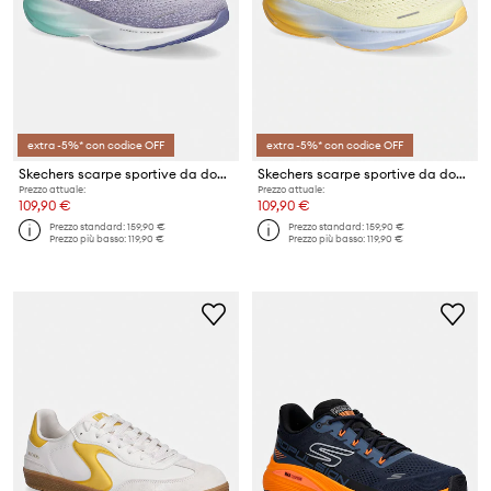
extra -5%* con codice OFF
extra -5%* con codice OFF
Skechers scarpe sportive da donna SKX AERO SPARK
Skechers scarpe sportive da donna SKX AERO SPARK
Prezzo attuale:
Prezzo attuale:
109,90 €
109,90 €
Prezzo standard:
159,90 €
Prezzo standard:
159,90 €
Prezzo più basso:
119,90 €
Prezzo più basso:
119,90 €