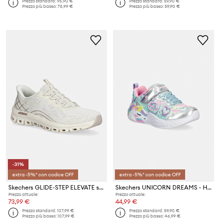
Prezzo standard:
95,90 €
Prezzo standard:
59,90 €
Prezzo più basso:
75,99 €
Prezzo più basso:
59,90 €
-31%
extra -5%* con codice OFF
extra -5%* con codice OFF
Skechers GLIDE-STEP ELEVATE sneakers da donna
Skechers UNICORN DREAMS - HEART SPARKL sneakers per bambini
Prezzo attuale:
Prezzo attuale:
73,99 €
44,99 €
Prezzo standard:
107,99 €
Prezzo standard:
59,90 €
Prezzo più basso:
107,99 €
Prezzo più basso:
46,99 €