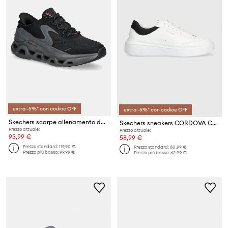
extra -5%* con codice OFF
extra -5%* con codice OFF
Skechers scarpe allenamento da uomo GLIDE STEP ALTUS
Skechers sneakers CORDOVA CLASSIC
Prezzo attuale:
Prezzo attuale:
93,99 €
58,99 €
Prezzo standard:
119,90 €
Prezzo standard:
80,99 €
Prezzo più basso:
99,99 €
Prezzo più basso:
62,99 €