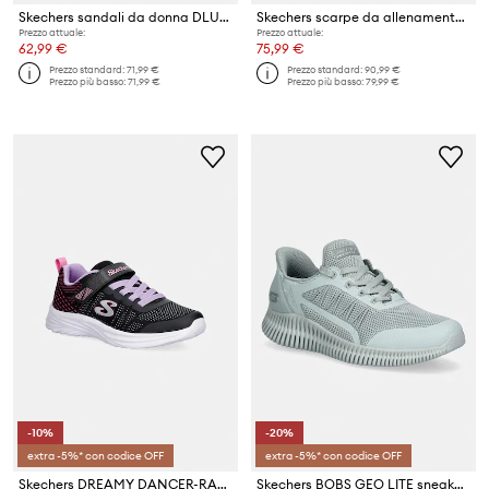
Skechers sandali da donna DLUX WALKER SANDAL
Skechers scarpe da allenamento da donna GO WALK GLIDE-STEP
Prezzo attuale:
Prezzo attuale:
62,99 €
75,99 €
Prezzo standard:
71,99 €
Prezzo standard:
90,99 €
Prezzo più basso:
71,99 €
Prezzo più basso:
79,99 €
-10%
-20%
extra -5%* con codice OFF
extra -5%* con codice OFF
Skechers DREAMY DANCER-RADIANT ROGUE sneakers per bambini
Skechers BOBS GEO LITE sneakers da donna