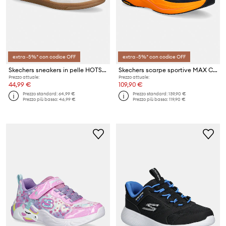
extra -5%* con codice OFF
extra -5%* con codice OFF
Skechers sneakers in pelle HOTSHOT
Skechers scarpe sportive MAX CUSHIONING
Prezzo attuale:
Prezzo attuale:
44,99 €
109,90 €
Prezzo standard:
64,99 €
Prezzo standard:
139,90 €
Prezzo più basso:
46,99 €
Prezzo più basso:
119,90 €