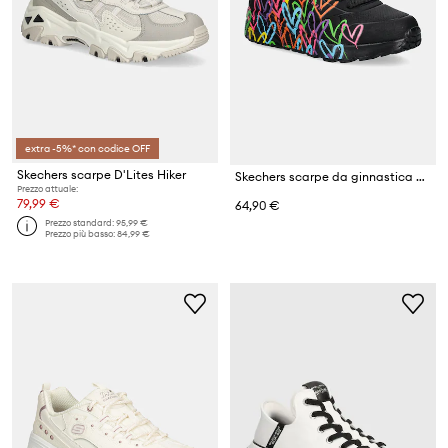
extra -5%* con codice OFF
Skechers scarpe D'Lites Hiker
Skechers scarpe da ginnastica per bambini UNO LITE
Prezzo attuale:
79,99 €
64,90 €
Prezzo standard:
95,99 €
Prezzo più basso:
84,99 €