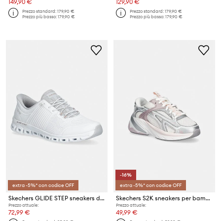
149,90 €
129,90 €
Prezzo standard:
179,90 €
Prezzo standard:
179,90 €
Prezzo più basso:
179,90 €
Prezzo più basso:
179,90 €
-16%
extra -5%* con codice OFF
extra -5%* con codice OFF
Skechers GLIDE STEP sneakers da donna
Skechers S2K sneakers per bambini
Prezzo attuale:
Prezzo attuale:
72,99 €
49,99 €