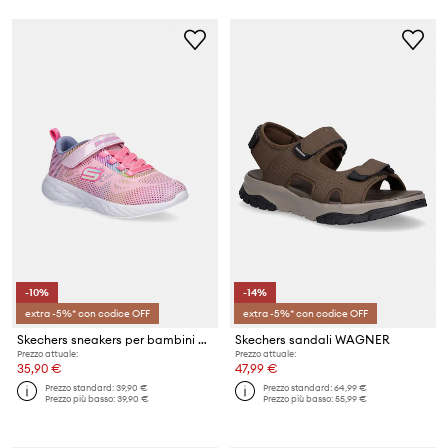
-10%
-14%
extra -5%* con codice OFF
extra -5%* con codice OFF
Skechers sneakers per bambini GO RUN 600 - SHIMMER SPEEDER
Skechers sandali WAGNER
Prezzo attuale:
Prezzo attuale:
35,90 €
47,99 €
Prezzo standard:
39,90 €
Prezzo standard:
64,99 €
Prezzo più basso:
39,90 €
Prezzo più basso:
55,99 €