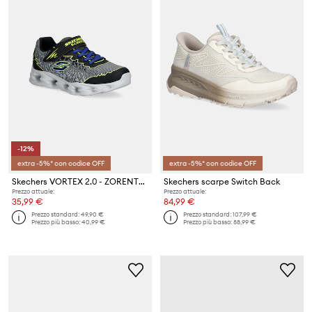
-12%
extra -5%* con codice OFF
extra -5%* con codice OFF
Skechers VORTEX 2.0 - ZORENTO sneakers per bambini
Skechers scarpe Switch Back
Prezzo attuale:
Prezzo attuale:
35,99 €
84,99 €
Prezzo standard:
49,90 €
Prezzo standard:
107,99 €
Prezzo più basso:
40,99 €
Prezzo più basso:
88,99 €