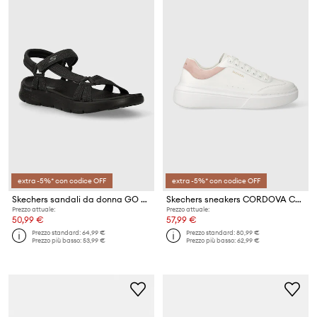
extra -5%* con codice OFF
extra -5%* con codice OFF
Skechers sandali da donna GO WALK FLEX
Skechers sneakers CORDOVA CLASSIC
Prezzo attuale:
Prezzo attuale:
50,99 €
57,99 €
Prezzo standard:
64,99 €
Prezzo standard:
80,99 €
Prezzo più basso:
53,99 €
Prezzo più basso:
62,99 €