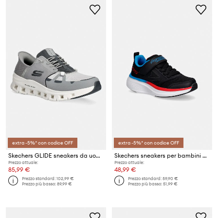
extra -5%* con codice OFF
extra -5%* con codice OFF
Skechers GLIDE sneakers da uomo
Skechers sneakers per bambini GO RUN ELEVATE 2.0
Prezzo attuale:
Prezzo attuale:
85,99 €
48,99 €
Prezzo standard:
102,99 €
Prezzo standard:
59,90 €
Prezzo più basso:
89,99 €
Prezzo più basso:
51,99 €