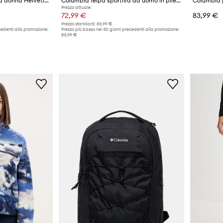
Columbia felpa in pile da donna Helvetia
Columbia felpa sportiva da uomo in pile Helvetia
Prezzo attuale:
72,99 €
83,99 €
Prezzo standard:
83,99 €
cedenti alla promozione:
Prezzo più basso nei 30 giorni precedenti alla promozione:
83,99 €