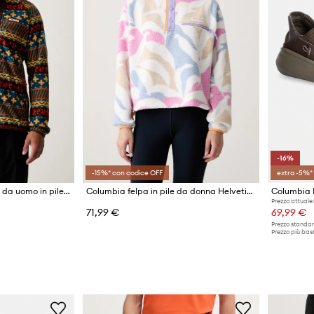
-16%
-15%* con codice OFF
extra -5%*
Columbia felpa sportiva da uomo in pile Sequoia Grove
Columbia felpa in pile da donna Helvetia
Columbia 
Prezzo attuale:
71,99 €
69,99 €
Prezzo standar
Prezzo più bass