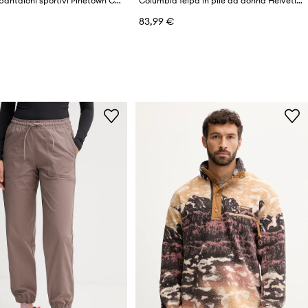
Columbia pantaloni sportivi Pinetown Canyon
Columbia felpa in pile da donna Helvetia
83,99 €