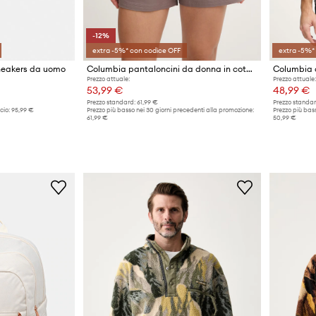
-12%
extra -5%* con codice OFF
extra -5%*
eakers da uomo
Columbia pantaloncini da donna in cotone con elastan ROC
Columbia c
Prezzo attuale:
Prezzo attuale:
53,99 €
48,99 €
Prezzo standard:
61,99 €
Prezzo standar
cio:
95,99 €
Prezzo più basso nei 30 giorni precedenti alla promozione:
Prezzo più bass
61,99 €
50,99 €