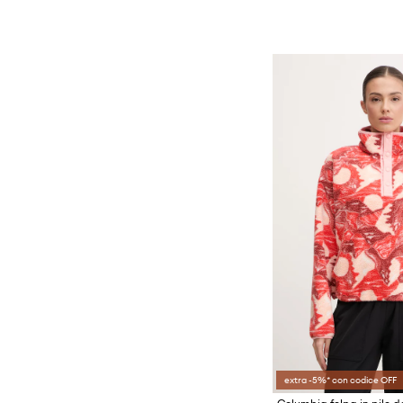
extra -5%* con codice OFF