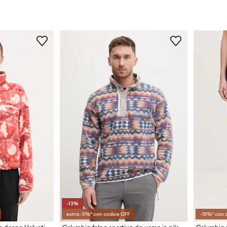
-13%
extra -5%* con codice OFF
-15%* con 