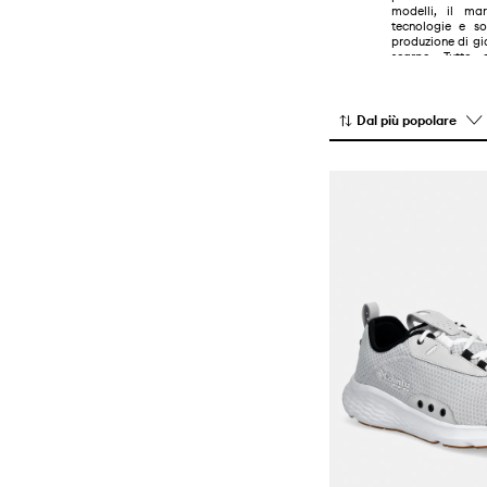
modelli, il mar
Pantaloncini
T-shirt e polo
Stivali da neve
tecnologie e so
produzione di gi
Top e magliette
scarpe. Tutto 
attività all'aria 
Vestiti
Dal più popolare