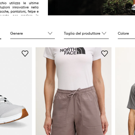
chio utilizza le ultime
luzioni innovative nella
acche, pantaloni, felpe e
questo per rendere le
aperta un piacere!
Genere
Taglia del produttore
Colore