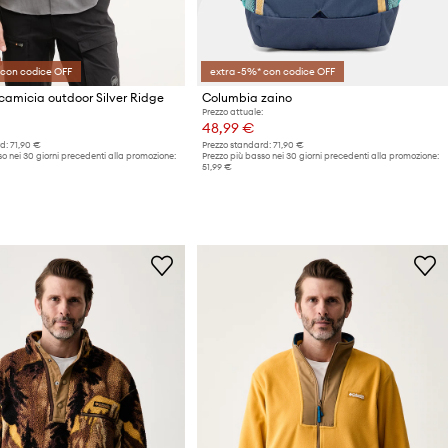
 con codice OFF
extra -5%* con codice OFF
amicia outdoor Silver Ridge
Columbia zaino
Prezzo attuale:
48,99 €
d:
71,90 €
Prezzo standard:
71,90 €
o nei 30 giorni precedenti alla promozione:
Prezzo più basso nei 30 giorni precedenti alla promozione:
51,99 €