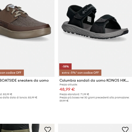
-18%
 con codice OFF
extra -5%* con codice OFF
BOATSIDE sneakers da uomo
Columbia sandali da uomo KONOS HIKER
Prezzo attuale:
48,99 €
d:
83,99 €
Prezzo standard:
71,99 €
o dalla data di lancio:
83,99 €
Prezzo più basso nei 30 giorni precedenti alla promozione:
59,99 €