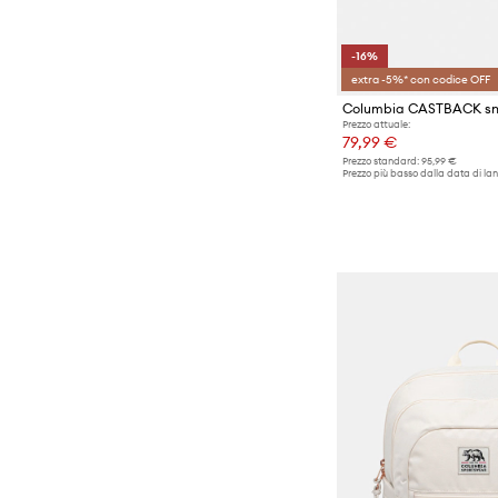
-16%
extra -5%* con codice OFF
Columbia CASTBACK sn
Prezzo attuale:
79,99 €
Prezzo standard:
95,99 €
Prezzo più basso dalla data di lan