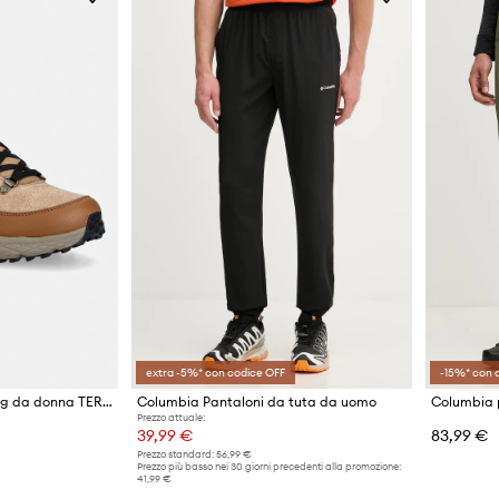
extra -5%* con codice OFF
-15%* con 
Columbia scarpe trekking da donna TERRASTRIDE
Columbia Pantaloni da tuta da uomo
Prezzo attuale:
39,99 €
83,99 €
Prezzo standard:
56,99 €
Prezzo più basso nei 30 giorni precedenti alla promozione:
41,99 €