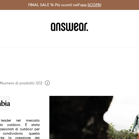
on Answear Club >
FINAL SALE % Più sconti nell'app
Spedizione entro 24 ore >
SCOPRI
-20% di scont
Numero di prodotti: 1212
leader nel mercato
ento outdoor. È stata
ssionati di outdoor per
condividono questa
ante la creazione dei