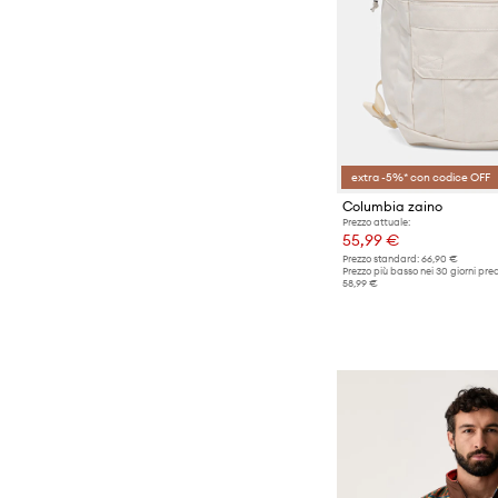
extra -5%* con codice OFF
Columbia zaino
Prezzo attuale:
55,99 €
Prezzo standard:
66,90 €
Prezzo più basso nei 30 giorni pre
58,99 €