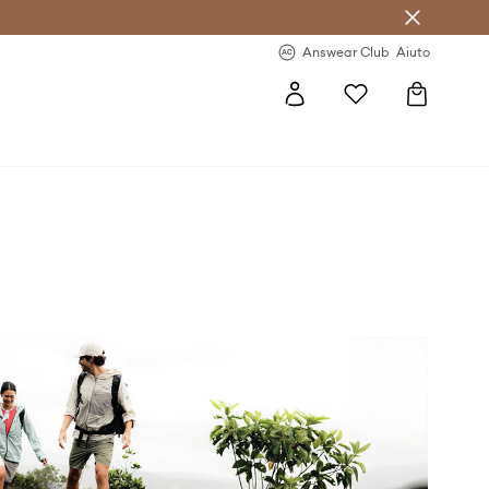
o sul primo acquisto >
Novità regolari >
Answear Club
Aiuto