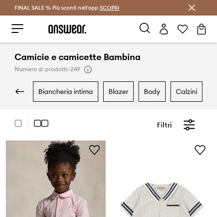
FINAL SALE % Più sconti nell'app
Risparmia con Answear Club >
SCOPRI
Camicie e camicette Bambina
Numero di prodotti: 249
biancheria intima
blazer
body
calzini
Filtri