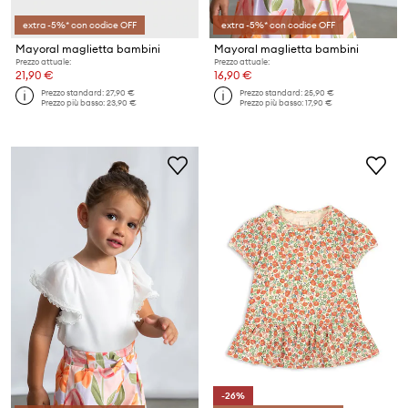
extra -5%* con codice OFF
extra -5%* con codice OFF
Mayoral maglietta bambini
Mayoral maglietta bambini
Prezzo attuale:
Prezzo attuale:
21,90 €
16,90 €
Prezzo standard:
27,90 €
Prezzo standard:
25,90 €
Prezzo più basso:
23,90 €
Prezzo più basso:
17,90 €
-26%