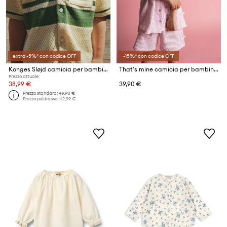
extra -5%* con codice OFF
-15%* con codice OFF
Konges Sløjd camicia per bambini in cotone HAI KNIT SHIRT GOTS
That's mine camicia per bambini in cotone Ino shirt
Prezzo attuale:
38,99 €
39,90 €
Prezzo standard:
49,90 €
Prezzo più basso:
42,99 €