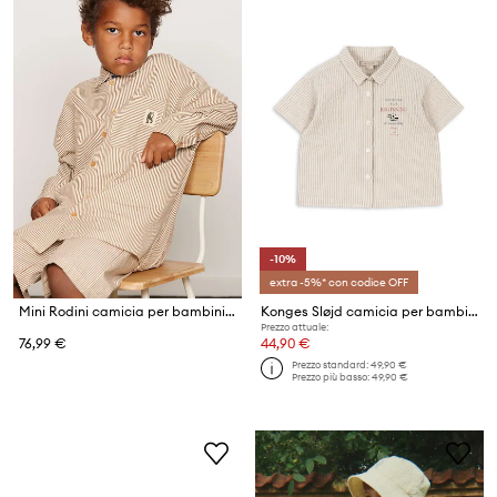
-10%
extra -5%* con codice OFF
Mini Rodini camicia per bambini in cotone Poplin
Konges Sløjd camicia per bambini in cotone con elastan ELLIOT SS SHIRT GOTS
Prezzo attuale:
76,99 €
44,90 €
Prezzo standard:
49,90 €
Prezzo più basso:
49,90 €