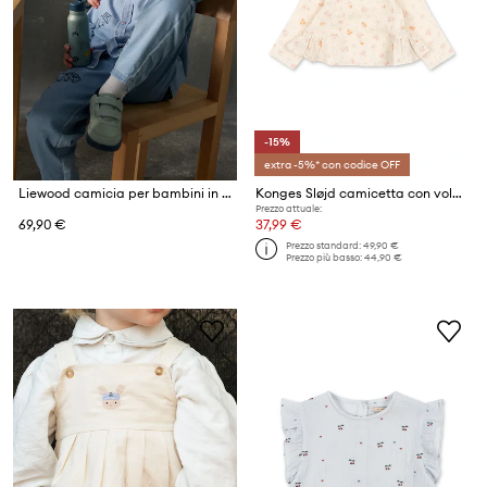
-15%
extra -5%* con codice OFF
Liewood camicia per bambini in jeans Greg Light Denim Shirt
Konges Sløjd camicetta con volant per bambini in cotone con elastan ELIN BOW BLOUSE GOTS
Prezzo attuale:
69,90 €
37,99 €
Prezzo standard:
49,90 €
Prezzo più basso:
44,90 €