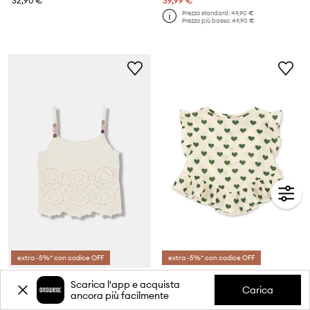
32,90 €
39,99 €
Prezzo standard:
49,90 €
Prezzo più basso:
49,90 €
extra -5%* con codice OFF
extra -5%* con codice OFF
United Colors of Benetton top per bambini in cotone
Konges Sløjd camicetta con volant per bambini in cotone COCO TOP GOTS
Scarica l'app e acquista
Prezzo attuale:
Prezzo attuale:
Carica
ancora più facilmente
19,99 €
38,99 €
Prezzo standard:
29,90 €
Prezzo standard:
49,90 €