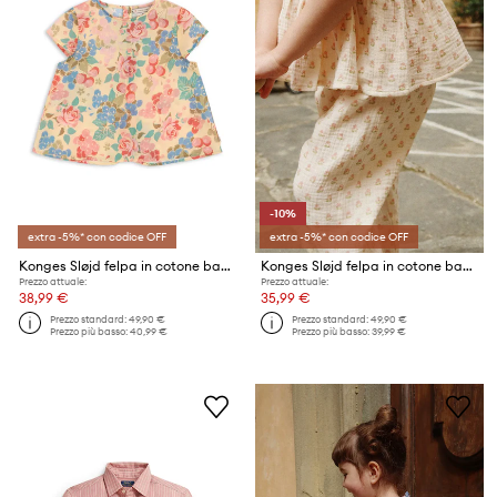
-10%
extra -5%* con codice OFF
extra -5%* con codice OFF
Konges Sløjd felpa in cotone bambino/a PACEY TOP GOTS
Konges Sløjd felpa in cotone bambino/a COCO TOP GOTS
Prezzo attuale:
Prezzo attuale:
38,99 €
35,99 €
Prezzo standard:
49,90 €
Prezzo standard:
49,90 €
Prezzo più basso:
40,99 €
Prezzo più basso:
39,99 €