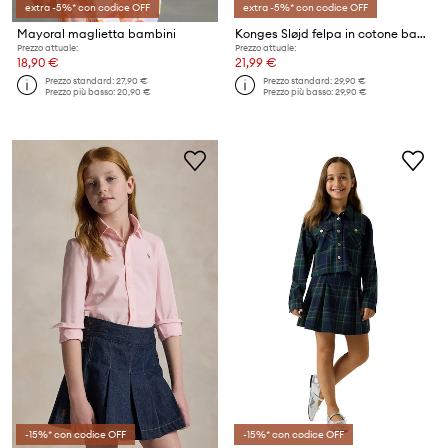
extra -5%* con codice OFF
extra -5%* con codice OFF
Mayoral maglietta bambini
Konges Sløjd felpa in cotone bambino/a CLASSIC TEE GOTS
Prezzo attuale:
Prezzo attuale:
18,90 €
21,99 €
Prezzo standard:
27,90 €
Prezzo standard:
29,90 €
Prezzo più basso:
20,90 €
Prezzo più basso:
29,90 €
-15%* con codice OFF
-15%* con codice OFF