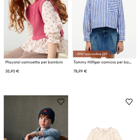
-15%* con codice OFF
Mayoral camicetta per bambini
Tommy Hilfiger camicia per bambini in cotone
35,90 €
78,99 €