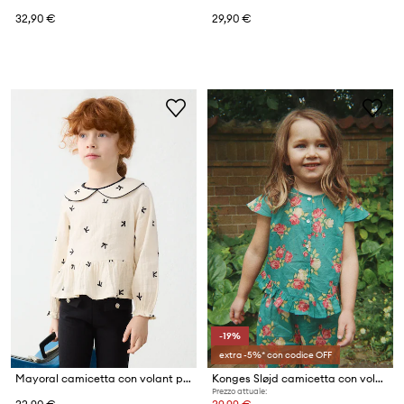
32,90 €
29,90 €
-19%
extra -5%* con codice OFF
Mayoral camicetta con volant per bambini in cotone
Konges Sløjd camicetta con volant per bambini in cotone VIOLA FRILL TOP GOTS
Prezzo attuale: