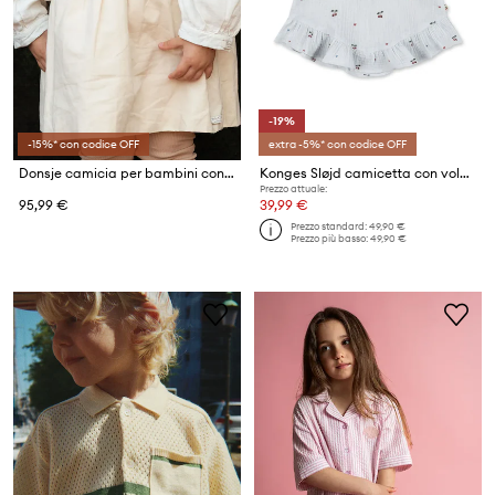
-19%
-15%* con codice OFF
extra -5%* con codice OFF
Donsje camicia per bambini con lino
Konges Sløjd camicetta con volant per bambini in cotone COCO TOP GOTS
Prezzo attuale:
95,99 €
39,99 €
Prezzo standard:
49,90 €
Prezzo più basso:
49,90 €