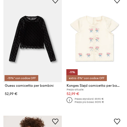
-11%
-15%* con codice OFF
extra -5%* con codice OFF
Guess camicetta per bambini
Konges Sløjd camicetta per bambini SHEENY SS TOP
Prezzo attuale:
52,99 €
52,99 €
Prezzo standard:
59,90 €
Prezzo più basso:
59,90 €