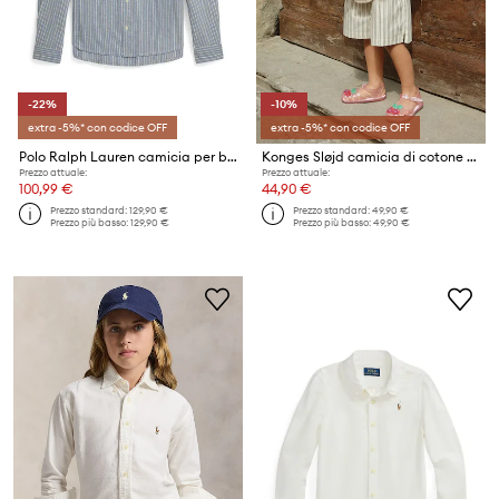
-22%
-10%
extra -5%* con codice OFF
extra -5%* con codice OFF
Polo Ralph Lauren camicia per bambini con lino
Konges Sløjd camicia di cotone per bambini EVIA CHERRY SHIRT GOTS
Prezzo attuale:
Prezzo attuale:
100,99 €
44,90 €
Prezzo standard:
129,90 €
Prezzo standard:
49,90 €
Prezzo più basso:
129,90 €
Prezzo più basso:
49,90 €