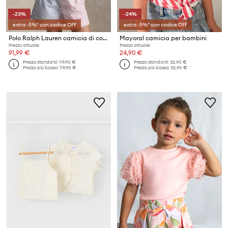
-23%
-24%
extra -5%* con codice OFF
extra -5%* con codice OFF
Polo Ralph Lauren camicia di cotone per bambini
Mayoral camicia per bambini
Prezzo attuale:
Prezzo attuale:
91,99 €
24,90 €
Prezzo standard:
119,90 €
Prezzo standard:
32,90 €
Prezzo più basso:
119,90 €
Prezzo più basso:
32,90 €