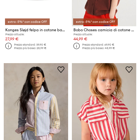
extra -5%* con codice OFF
extra -5%* con codice OFF
Konges Sløjd felpa in cotone bambino/a AVA SS TOP GOTS
Bobo Choses camicia di cotone per bambini
Prezzo attuale:
Prezzo attuale:
27,99 €
44,99 €
Prezzo standard:
39,90 €
Prezzo standard:
69,90 €
Prezzo più basso:
28,99 €
Prezzo più basso:
48,99 €