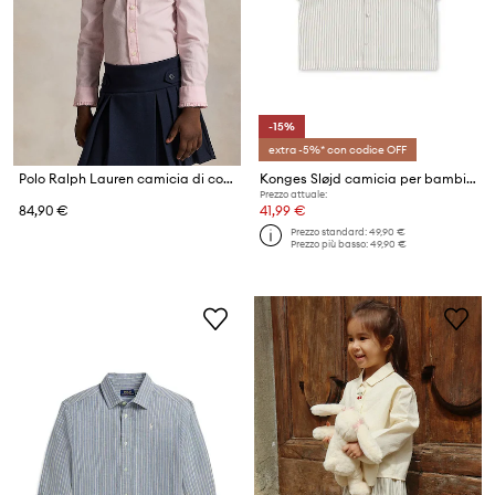
-15%
extra -5%* con codice OFF
Polo Ralph Lauren camicia di cotone per bambini
Konges Sløjd camicia per bambini in cotone ALLIE SAILOR SHIRT GOTS
Prezzo attuale:
84,90 €
41,99 €
Prezzo standard:
49,90 €
Prezzo più basso:
49,90 €