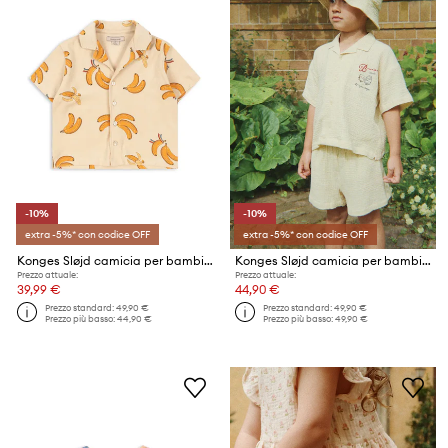
-10%
-10%
extra -5%* con codice OFF
extra -5%* con codice OFF
Konges Sløjd camicia per bambini in cotone ITTY SHIRT GOTS
Konges Sløjd camicia per bambini in cotone COCO SHIRT GOTS
Prezzo attuale:
Prezzo attuale:
39,99 €
44,90 €
Prezzo standard:
49,90 €
Prezzo standard:
49,90 €
Prezzo più basso:
44,90 €
Prezzo più basso:
49,90 €