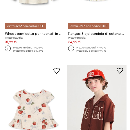
extra -5%* con codice OFF
extra -5%* con codice OFF
Wheat camicetta per neonati in cotone
Konges Sløjd camicia di cotone per bambini PACEY SHIRT GOTS
Prezzo attuale:
Prezzo attuale:
31,99 €
34,99 €
Prezzo standard:
40,99 €
Prezzo standard:
49,90 €
Prezzo più basso:
34,99 €
Prezzo più basso:
37,99 €