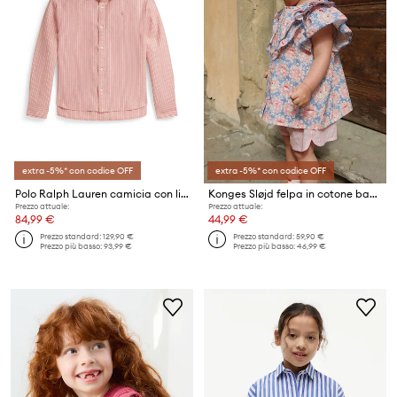
extra -5%* con codice OFF
extra -5%* con codice OFF
Polo Ralph Lauren camicia con lino per bambini
Konges Sløjd felpa in cotone bambino/a KIM FRILL SS SHIRT GOTS
Prezzo attuale:
Prezzo attuale:
84,99 €
44,99 €
Prezzo standard:
129,90 €
Prezzo standard:
59,90 €
Prezzo più basso:
93,99 €
Prezzo più basso:
46,99 €