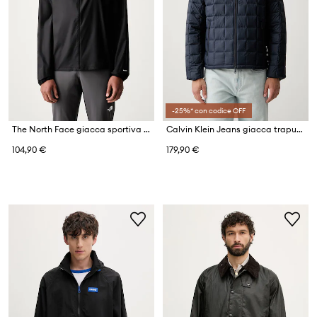
-25%* con codice OFF
The North Face giacca sportiva da uomo FONTANALES WIND JACKET
Calvin Klein Jeans giacca trapuntata da uomo
104,90 €
179,90 €