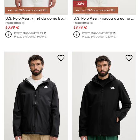
-32%
extra -5%* con codice OFF
extra -5%* con codice OFF
U.S. Polo Assn. gilet da uomo Bound Quilted Gilet
U.S. Polo Assn. giacca da uomo LIGHTWEIGHT BOUND QUILTED
Prezzo attuale:
Prezzo attuale:
60,99 €
69,99 €
Prezzo standard:
92,99 €
Prezzo standard:
102,99 €
Prezzo più basso:
64,99 €
Prezzo più basso:
102,99 €