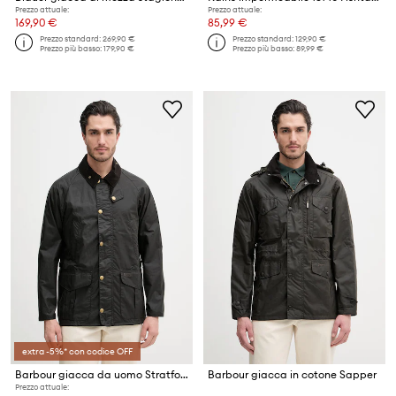
Prezzo attuale:
Prezzo attuale:
169,90 €
85,99 €
Prezzo standard:
269,90 €
Prezzo standard:
129,90 €
Prezzo più basso:
179,90 €
Prezzo più basso:
89,99 €
extra -5%* con codice OFF
Barbour giacca da uomo Stratford
Barbour giacca in cotone Sapper
Prezzo attuale: