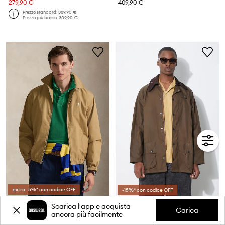
279,90 €
409,90 €
Prezzo standard:
389,90 €
Prezzo più basso:
309,90 €
extra -5%* con codice OFF
-15%* con codice OFF
Polo Ralph Lauren giacca
Barbour giacca in cotone Beaufort Wax Jacket
Scarica l'app e acquista
Carica
Prezzo attuale:
ancora più facilmente
189,90 €
399,90 €