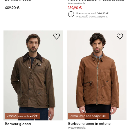
Prezzo attuale:
609,90 €
189,90 €
Prezzo standard:
344,90 €
Prezzo più basso:
229,90 €
extra -5%* con codice OFF
-25%* con codice OFF
Barbour giacca in cotone
Barbour giacca
Prezzo attuale: