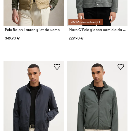
-15%* con codice OFF
Polo Ralph Lauren gilet da uomo
Marc O'Polo giacca camicia da uomo in cotone
349,90 €
229,90 €