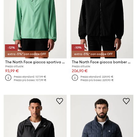
-12%
-10%
extra -5%* con codice OFF
extra -5%* con codice OFF
The North Face giacca sportiva FONTANALES WIND JACKET
The North Face giacca bomber da uomo
Prezzo attuale:
Prezzo attuale:
93,99 €
206,90 €
Prezzo standard:
107,99 €
Prezzo standard:
229,90 €
Prezzo più basso:
107,99 €
Prezzo più basso:
229,90 €