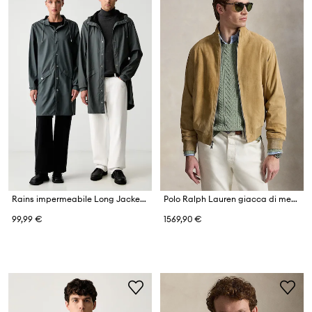
Rains impermeabile Long Jacket W3
Polo Ralph Lauren giacca di mezza stagione da uomo in scamoscio
99,99 €
1569,90 €