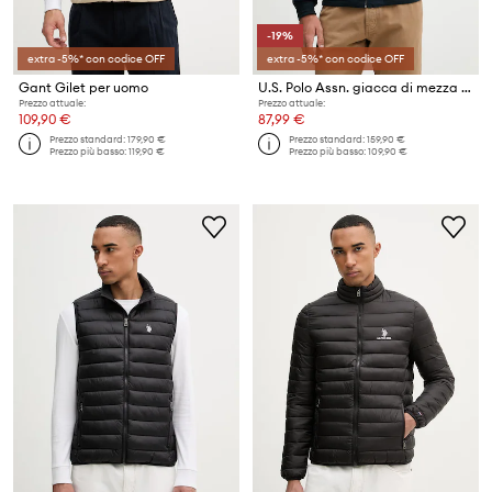
-19%
extra -5%* con codice OFF
extra -5%* con codice OFF
Gant Gilet per uomo
U.S. Polo Assn. giacca di mezza stagione da uomo in cotone Harrington
Prezzo attuale:
Prezzo attuale:
109,90 €
87,99 €
Prezzo standard:
179,90 €
Prezzo standard:
159,90 €
Prezzo più basso:
119,90 €
Prezzo più basso:
109,90 €