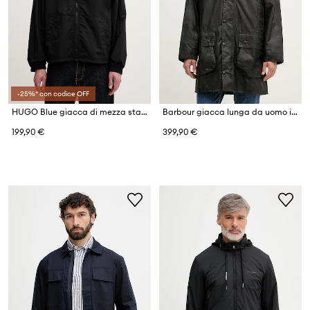
-25%* con codice OFF
HUGO Blue giacca di mezza stagione da uomo Bento2611
Barbour giacca lunga da uomo in cotone
199,90 €
399,90 €