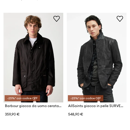
-25%* con codice OFF
-25%* con codice OFF
Barbour giacca da uomo cerata Ashby Wax Jacket
AllSaints giacca in pelle SURVEY LTHR BLAZER
359,90 €
548,90 €