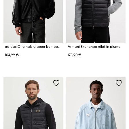
adidas Originals giacca bomber da uomo in jeans Adicolor Denim
Armani Exchange gilet in piuma
104,99 €
173,90 €