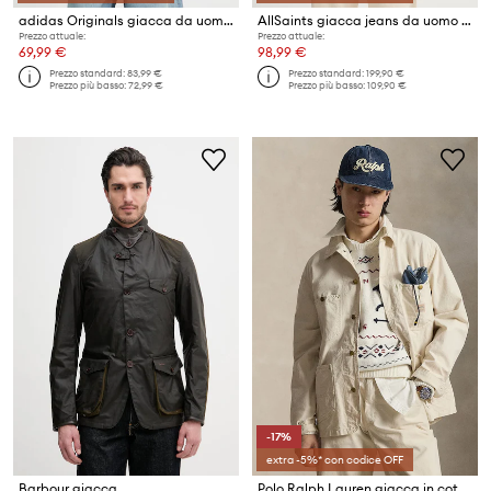
adidas Originals giacca da uomo
AllSaints giacca jeans da uomo in cotone EXILE
Prezzo attuale:
Prezzo attuale:
69,99 €
98,99 €
Prezzo standard:
83,99 €
Prezzo standard:
199,90 €
Prezzo più basso:
72,99 €
Prezzo più basso:
109,90 €
-17%
extra -5%* con codice OFF
Barbour giacca
Polo Ralph Lauren giacca in cotone