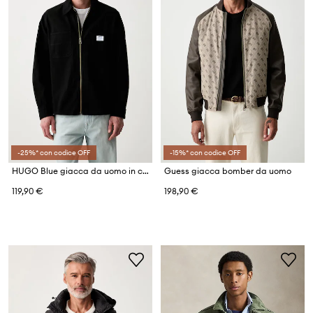
-25%* con codice OFF
-15%* con codice OFF
HUGO Blue giacca da uomo in cotone con elastan Ekyzone
Guess giacca bomber da uomo
119,90 €
198,90 €