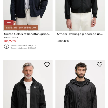
-11%
extra -5%* con codice OFF
United Colors of Benetton giacca di mezza stagione da uomo con misto lino
Armani Exchange giacca da uomo
Prezzo attuale:
105,99 €
238,90 €
Prezzo standard:
138,90 €
Prezzo più basso:
119,90 €