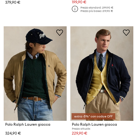
199,90 €
379,90 €
Prezzo standard:
299,90 €
Prezzo più basso:
219,90 €
extra -5%* con codice OFF
Polo Ralph Lauren giacca
Polo Ralph Lauren giacca
Prezzo attuale:
324,90 €
229,90 €