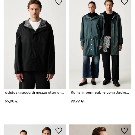
adidas giacca di mezza stagione da uomo Essentials
Rains impermeabile Long Jacket W3
99,90 €
99,99 €