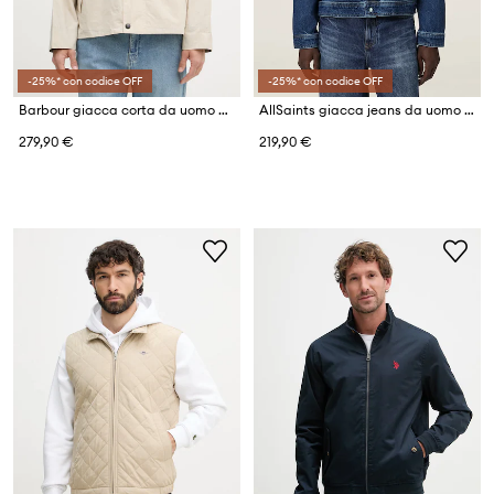
-25%* con codice OFF
-25%* con codice OFF
Barbour giacca corta da uomo con cotone Icons
AllSaints giacca jeans da uomo CAST
279,90 €
219,90 €