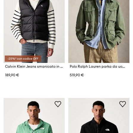
-25%* con codice OFF
Calvin Klein Jeans smanicato in piumino da uomo
Polo Ralph Lauren parka da uomo in cotone
189,90 €
519,90 €