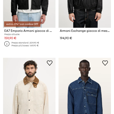
extra -5%* con codice OFF
EA7 Emporio Armani giacca di mezza stagione da uomo
Armani Exchange giacca di mezza stagione da uomo
Prezzo attuale:
159,90 €
194,90 €
Prezzo standard:
209,90 €
Prezzo più basso:
169,90 €