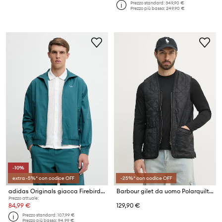
Prezzo standard:
349,90 €
Prezzo più basso:
249,90 €
-10%
extra -5%* con codice OFF
-25%* con codice OFF
adidas Originals giacca Firebird Jacket
Barbour gilet da uomo Polarquilt Waistcoat/Zip-In Liner
Prezzo attuale:
84,99 €
129,90 €
Prezzo standard:
107,99 €
Prezzo più basso:
94,99 €