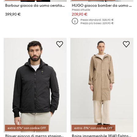
Barbour giacca da uomo cerata Beaufort
HUGO giacca bomber da uomo Badam2611
Prezzo attuale:
399,90 €
209,90 €
Prezzo standard:
328,90 €
Prezzo più basso:
229,90 €
extra -5%* con codice OFF
extra -5%* con codice OFF
Blauer giacca di mezza stagione da uomo DALTON
Rains impermeabile 18140 Fishtail Parka W3