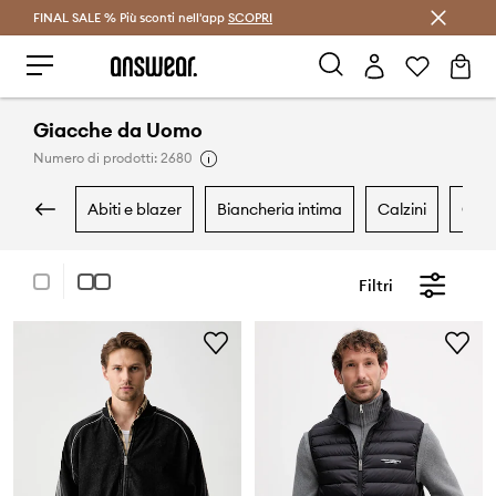
FINAL SALE % Più sconti nell'app
Risparmia con Answear Club >
SCOPRI
Giacche da Uomo
Numero di prodotti: 2680
abiti e blazer
biancheria intima
calzini
cam
Filtri