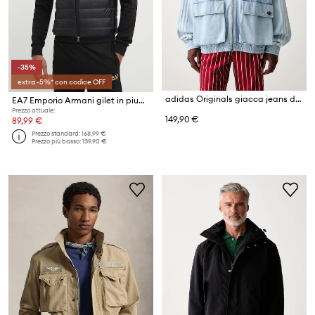
-35%
extra -5%* con codice OFF
adidas Originals giacca jeans da uomo in cotone
EA7 Emporio Armani gilet in piuma
Prezzo attuale:
149,90 €
89,99 €
Prezzo standard:
168,99 €
Prezzo più basso:
139,90 €