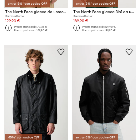
extra -5%* con codice OFF
extra -5%* con codice OFF
The North Face giacca da uomo Alta Vista
The North Face giacca 3in1 da uomo QUEST TRICLIMATE
Prezzo attuale:
Prezzo attuale:
129,90 €
189,90 €
Prezzo standard:
179,90 €
Prezzo standard:
229,90 €
Prezzo più basso:
139,90 €
Prezzo più basso:
199,90 €
-15%* con codice OFF
extra -5%* con codice OFF