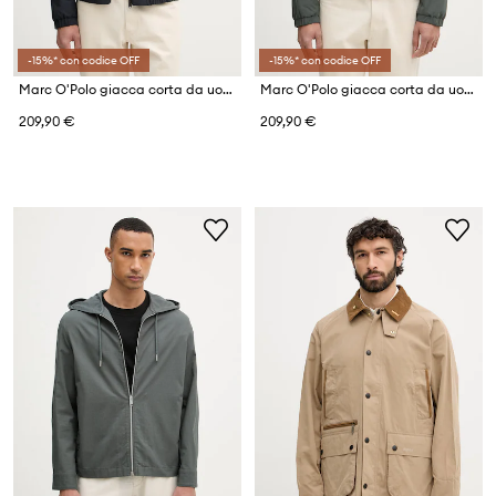
-15%* con codice OFF
-15%* con codice OFF
Marc O'Polo giacca corta da uomo con cotone
Marc O'Polo giacca corta da uomo con cotone
209,90 €
209,90 €