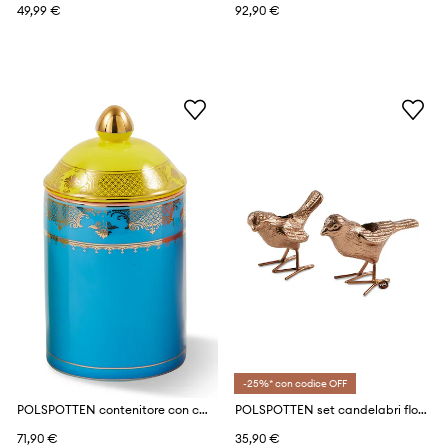
49,99 €
92,90 €
-25%* con codice OFF
POLSPOTTEN contenitore con copperchio grandpa M/11 x 20 cm
POLSPOTTEN set candelabri flock of birds 12,5 x 5 x 7 cm pacco da 2
71,90 €
35,90 €