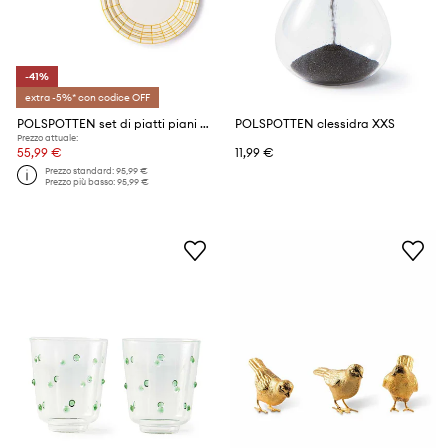
-41%
extra -5%* con codice OFF
POLSPOTTEN set di piatti piani Digi plate 28,5 cm pacco da 2
POLSPOTTEN clessidra XXS
Prezzo attuale:
55,99 €
11,99 €
Prezzo standard:
95,99 €
Prezzo più basso:
95,99 €