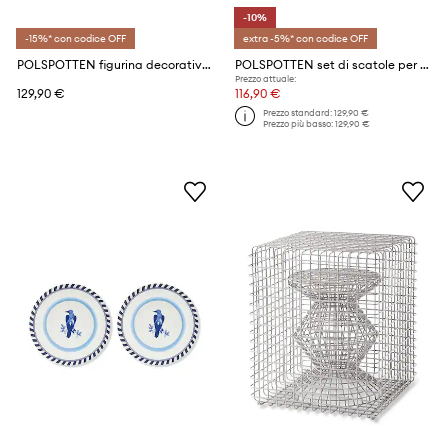
-10%
-15%* con codice OFF
extra -5%* con codice OFF
POLSPOTTEN figurina decorativa in ceramica 26 x 24 x 19 cm
POLSPOTTEN set di scatole per organizzare
Prezzo attuale:
129,90 €
116,90 €
Prezzo standard:
129,90 €
Prezzo più basso:
129,90 €