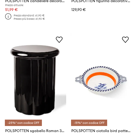
POLSPOTTEN candeliere decorativo Drip S 14 x 8 cm
POLSPOTTEN figurina decorativa moving silver 26 x 24 x 19 cm
Prezzo attuale:
51,99 €
129,90 €
Prezzo standard:
61,90 €
Prezzo più basso:
61,90 €
-25%* con codice OFF
-15%* con codice OFF
POLSPOTTEN sgabello Roman 35,5 x 46,5 cm
POLSPOTTEN ciotolla bird patterned 17 cm