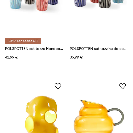
-25%* con codice OFF
POLSPOTTEN set tazze Handpainted 210 ml pacco da 4
POLSPOTTEN set tazzine da caffe Handpainted 150 ml pacco da 4
42,99 €
35,99 €