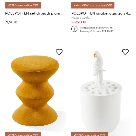
-15%* con codice OFF
extra -5%* con codice OFF
POLSPOTTEN set di piatti piani bird patterned 27 cm pacco da 2
POLSPOTTEN sgabello zig zag 40 x 40 x 47 cm
Prezzo attuale:
71,90 €
219,90 €
Prezzo standard:
299,90 €
Prezzo più basso:
229,90 €
-15%* con codice OFF
-25%* con codice OFF