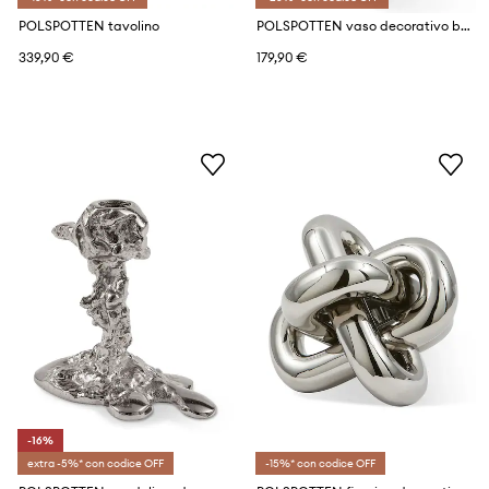
POLSPOTTEN tavolino
POLSPOTTEN vaso decorativo bird watching 23,5 x 51 cm
339,90 €
179,90 €
-16%
extra -5%* con codice OFF
-15%* con codice OFF