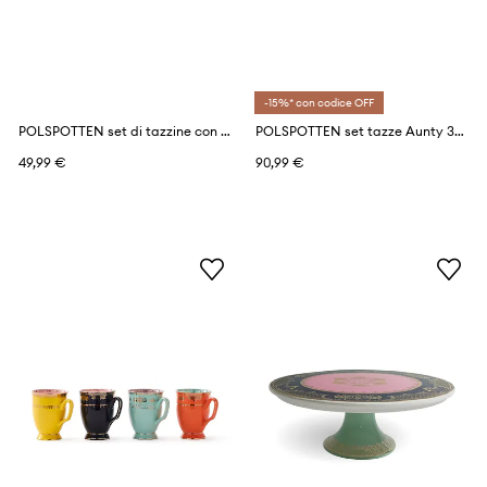
-15%* con codice OFF
POLSPOTTEN set di tazzine con piattini per 2 persone floral 90 ml 4 elementy
POLSPOTTEN set tazze Aunty 300 ml pacco da 4
49,99 €
90,99 €