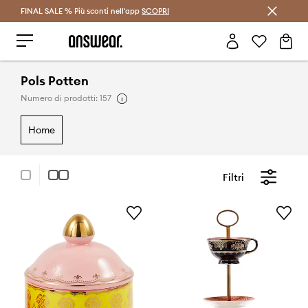
FINAL SALE % Più sconti nell'app
Risparmia con Answear Club >
SCOPRI
Pols Potten
Numero di prodotti: 157
home
Filtri