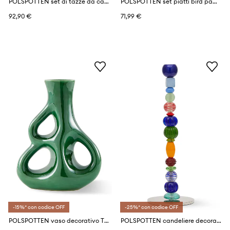
POLSPOTTEN set di tazze da caffè espresso con piattini per 4 persone Aunty 90 ml
POLSPOTTEN set piatti bird patterned 27 cm pacco da 2
92,90 €
71,99 €
-15%* con codice OFF
-25%* con codice OFF
POLSPOTTEN vaso decorativo Three Ears S/21 cm
POLSPOTTEN candeliere decorativo Beads S/12 x 34 cm