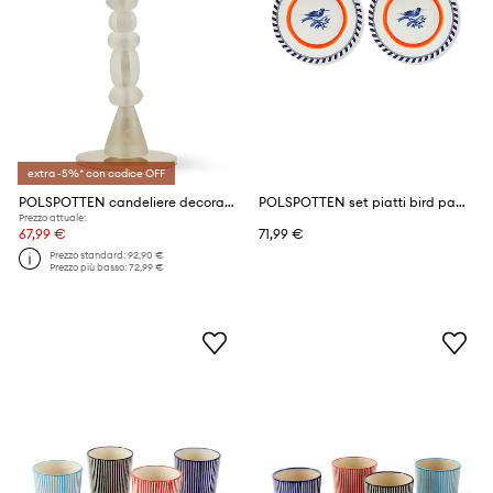
extra -5%* con codice OFF
POLSPOTTEN candeliere decorativo Beads S/12 x 34 cm
POLSPOTTEN set piatti bird patterned 27 cm pacco da 2
Prezzo attuale:
67,99 €
71,99 €
Prezzo standard:
92,90 €
Prezzo più basso:
72,99 €