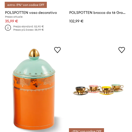
extra -5%* con codice OFF
POLSPOTTEN vaso decorativo
POLSPOTTEN brocca da tè Grandpa 700 ml
Prezzo attuale:
35,99 €
102,99 €
Prezzo standard:
52,90 €
Prezzo più basso:
38,99 €
-15%* con codice OFF