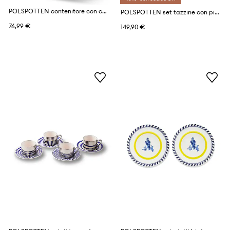
POLSPOTTEN contenitore con copperchio grandpa M/9,2 x 14 cm
POLSPOTTEN set tazzine con piattino Tea set Legacy 220 ml pacco da 4
76,99 €
149,90 €