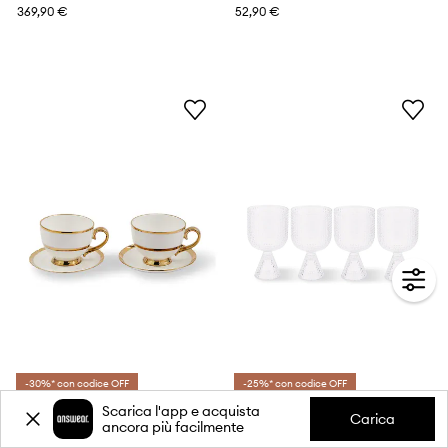
369,90 €
52,90 €
-30%* con codice OFF
-25%* con codice OFF
POLSPOTTEN set di tazzine con piattini per 2 persone Golden Finds 500 ml
POLSPOTTEN set calici da vino Rooftop 390 ml
Scarica l'app e acquista
Carica
ancora più facilmente
80,99 €
73,99 €