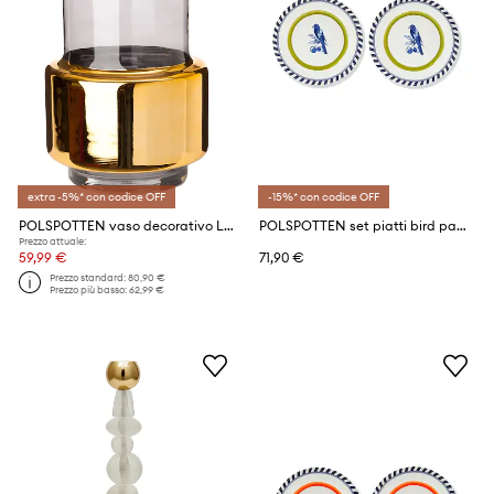
extra -5%* con codice OFF
-15%* con codice OFF
POLSPOTTEN vaso decorativo Lobby M/34 cm
POLSPOTTEN set piatti bird patterned 27 cm pacco da 2
Prezzo attuale:
59,99 €
71,90 €
Prezzo standard:
80,90 €
Prezzo più basso:
62,99 €