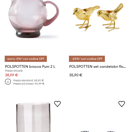
extra -5%* con codice OFF
-25%* con codice OFF
POLSPOTTEN brocca Pum 2 L
POLSPOTTEN set candelabri flock of birds 12,5 x 5 x 7 cm pacco da 2
Prezzo attuale:
38,99 €
35,90 €
Prezzo standard:
52,90 €
Prezzo più basso:
40,99 €