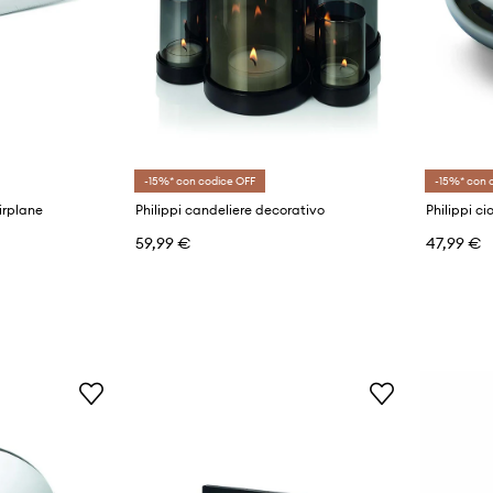
-15%* con codice OFF
-15%* con 
Airplane
Philippi candeliere decorativo
Philippi c
59,99 €
47,99 €