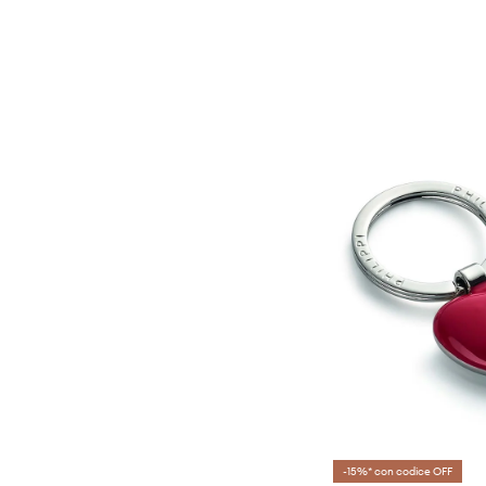
-15%* con codice OFF