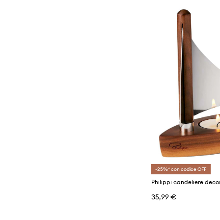
-25%* con codice OFF
Philippi candeliere dec
35,99 €