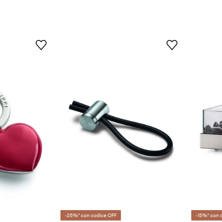
-25%* con codice OFF
-15%* con 