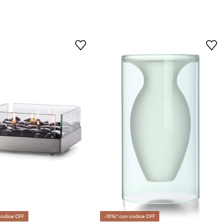
codice OFF
-15%* con codice OFF