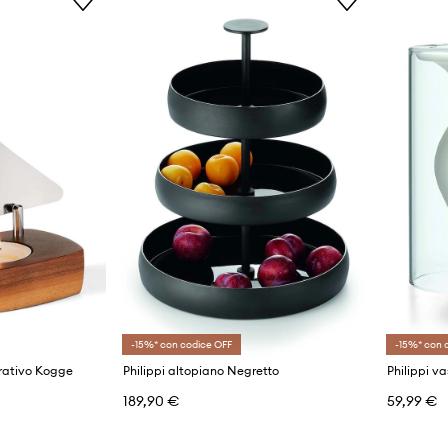
-15%* con codice OFF
-15%* con 
orativo Kogge
Philippi altopiano Negretto
Philippi v
189,90 €
59,99 €