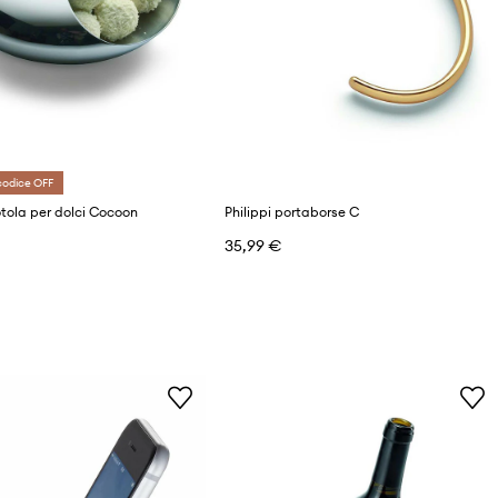
codice OFF
iotola per dolci Cocoon
Philippi portaborse C
35,99 €