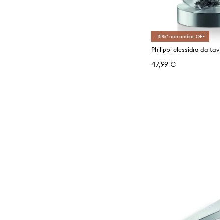
-15%* con codice OFF
Philippi clessidra da ta
47,99 €