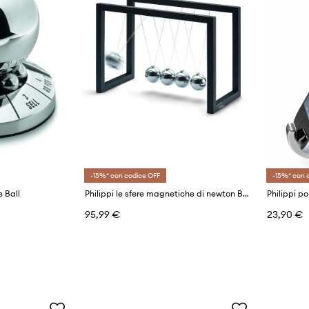
-15%* con codice OFF
-15%* con 
e Ball
Philippi le sfere magnetiche di newton Ballance
Philippi p
95,99 €
23,90 €