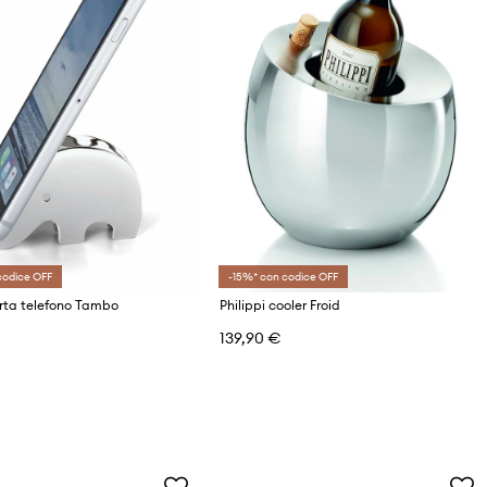
codice OFF
-15%* con codice OFF
orta telefono Tambo
Philippi cooler Froid
139,90 €