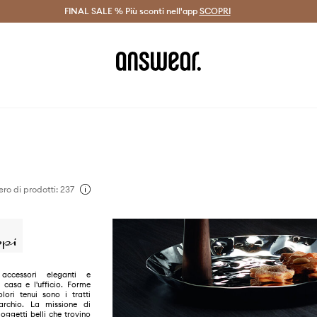
on Answear Club >
FINAL SALE % Più sconti nell'app
Spedizione entro 24 ore >
SCOPRI
-20% di scont
o di prodotti: 237
 accessori eleganti e
a casa e l'ufficio. Forme
lori tenui sono i tratti
marchio. La missione di
 oggetti belli che trovino