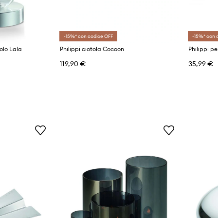
-15%* con codice OFF
-15%* con 
volo Lala
Philippi ciotola Cocoon
Philippi p
119,90 €
35,99 €