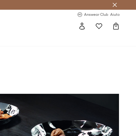
o sul primo acquisto >
Novità regolari >
Answear Club
Aiuto