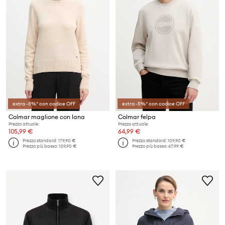
extra -5%* con codice OFF
extra -5%* con codice OFF
Colmar maglione con lana
Colmar felpa
Prezzo attuale:
Prezzo attuale:
105,99 €
64,99 €
Prezzo standard:
179,90 €
Prezzo standard:
109,90 €
Prezzo più basso:
109,90 €
Prezzo più basso:
67,99 €