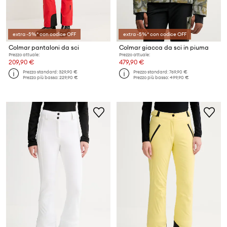
extra -5%* con codice OFF
extra -5%* con codice OFF
Colmar pantaloni da sci
Colmar giacca da sci in piuma
Prezzo attuale:
Prezzo attuale:
209,90 €
479,90 €
Prezzo standard:
329,90 €
Prezzo standard:
769,90 €
Prezzo più basso:
229,90 €
Prezzo più basso:
499,90 €