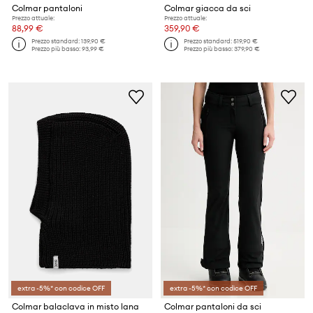
Colmar pantaloni
Colmar giacca da sci
Prezzo attuale:
Prezzo attuale:
88,99 €
359,90 €
Prezzo standard:
139,90 €
Prezzo standard:
519,90 €
Prezzo più basso:
93,99 €
Prezzo più basso:
379,90 €
extra -5%* con codice OFF
extra -5%* con codice OFF
Colmar balaclava in misto lana
Colmar pantaloni da sci