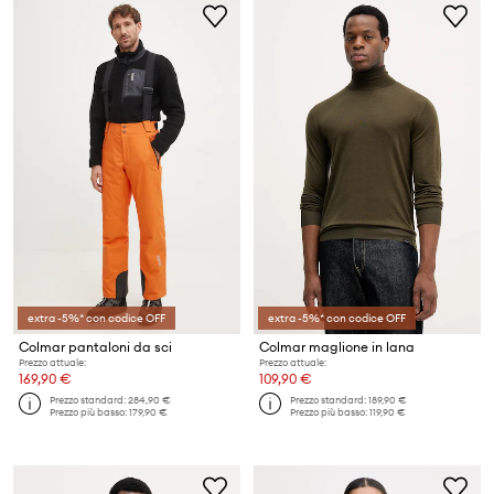
extra -5%* con codice OFF
extra -5%* con codice OFF
Colmar pantaloni da sci
Colmar maglione in lana
Prezzo attuale:
Prezzo attuale:
169,90 €
109,90 €
Prezzo standard:
284,90 €
Prezzo standard:
189,90 €
Prezzo più basso:
179,90 €
Prezzo più basso:
119,90 €