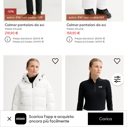
-12%
extra -5%* con codice OFF
extra -5%* con codice OFF
Colmar pantaloni da sci
Colmar pantaloni da sci
Prezzo attuale:
Prezzo attuale:
219,90 €
159,90 €
Prezzo standard:
329,90 €
Prezzo standard:
259,90 €
Prezzo più basso:
249,90 €
Prezzo più basso:
169,90 €
Scarica l'app e acquista
Carica
ancora più facilmente