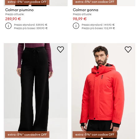
extra -5%* con codice OFF
extra -5%* con codice OFF
Colmar piumino
Colmar gonna
Prezzo attuale:
Prezzo attuale:
289,90 €
98,99 €
Prezzo standard:
539,90 €
Prezzo standard:
149,90 €
Prezzo più basso:
339,90 €
Prezzo più basso:
102,99 €
extra -5%* con codice OFF
extra -5%* con codice OFF