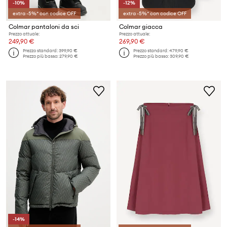
-10%
-12%
extra -5%* con codice OFF
extra -5%* con codice OFF
Colmar pantaloni da sci
Colmar giacca
Prezzo attuale:
Prezzo attuale:
249,90 €
269,90 €
Prezzo standard:
399,90 €
Prezzo standard:
479,90 €
Prezzo più basso:
279,90 €
Prezzo più basso:
309,90 €
-14%