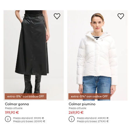
extra -5%* con codice OFF
extra -5%* con codice OFF
Colmar gonna
Colmar piumino
Prezzo attuale:
Prezzo attuale:
199,90 €
269,90 €
Prezzo standard:
319,90 €
Prezzo standard:
459,90 €
Prezzo più basso:
209,90 €
Prezzo più basso:
279,90 €