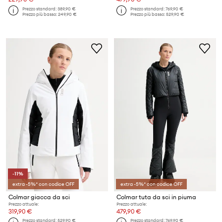
Prezzo standard:
389,90 €
Prezzo standard:
769,90 €
Prezzo più basso:
249,90 €
Prezzo più basso:
529,90 €
-11%
extra -5%* con codice OFF
extra -5%* con codice OFF
Colmar giacca da sci
Colmar tuta da sci in piuma
Prezzo attuale:
Prezzo attuale:
319,90 €
479,90 €
Prezzo standard:
529,90 €
Prezzo standard:
769,90 €