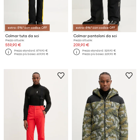
extra -5%* con codice OFF
extra -5%* con codice OFF
Colmar tuta da sci
Colmar pantaloni da sci
Prezzo attuale:
Prezzo attuale:
559,90 €
209,90 €
Prezzo standard:
879,90 €
Prezzo standard:
329,90 €
Prezzo più basso:
609,90 €
Prezzo più basso:
229,90 €