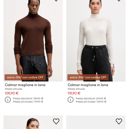
extra -5%* con codice OFF
extra -5%* con codice OFF
Colmar maglione in lana
Colmar maglione in lana
Prezzo attuale:
Prezzo attuale:
109,90 €
119,90 €
Prezzo standard:
189,90 €
Prezzo standard:
219,90 €
Prezzo più basso:
119,90 €
Prezzo più basso:
129,90 €