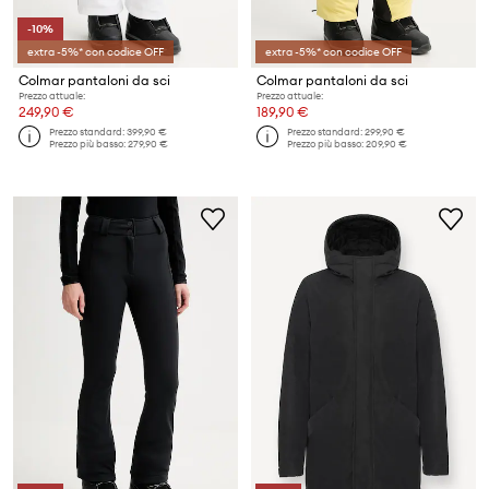
-10%
extra -5%* con codice OFF
extra -5%* con codice OFF
Colmar pantaloni da sci
Colmar pantaloni da sci
Prezzo attuale:
Prezzo attuale:
249,90 €
189,90 €
Prezzo standard:
399,90 €
Prezzo standard:
299,90 €
Prezzo più basso:
279,90 €
Prezzo più basso:
209,90 €