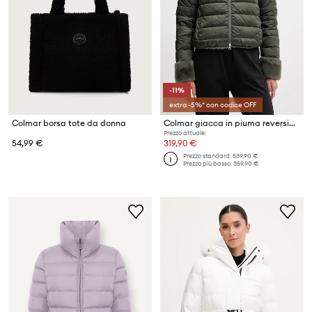
-11%
extra -5%* con codice OFF
Colmar borsa tote da donna
Colmar giacca in piuma reversibile
Prezzo attuale:
54,99 €
319,90 €
Prezzo standard:
539,90 €
Prezzo più basso:
359,90 €