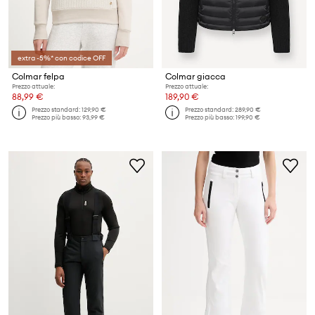
extra -5%* con codice OFF
Colmar felpa
Colmar giacca
Prezzo attuale:
Prezzo attuale:
88,99 €
189,90 €
Prezzo standard:
129,90 €
Prezzo standard:
289,90 €
Prezzo più basso:
93,99 €
Prezzo più basso:
199,90 €