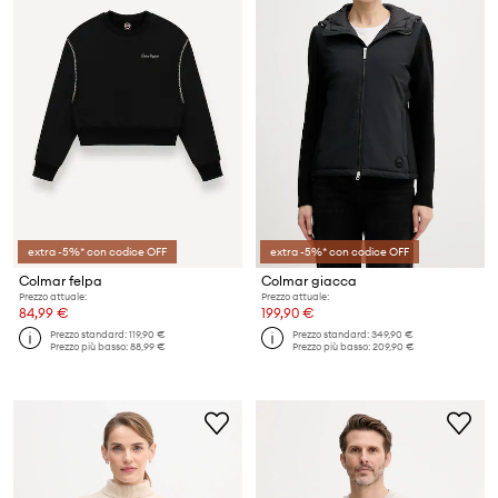
extra -5%* con codice OFF
extra -5%* con codice OFF
Colmar felpa
Colmar giacca
Prezzo attuale:
Prezzo attuale:
84,99 €
199,90 €
Prezzo standard:
119,90 €
Prezzo standard:
349,90 €
Prezzo più basso:
88,99 €
Prezzo più basso:
209,90 €