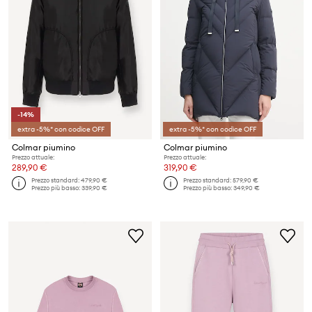
-14%
extra -5%* con codice OFF
extra -5%* con codice OFF
Colmar piumino
Colmar piumino
Prezzo attuale:
Prezzo attuale:
289,90 €
319,90 €
Prezzo standard:
479,90 €
Prezzo standard:
579,90 €
Prezzo più basso:
339,90 €
Prezzo più basso:
349,90 €