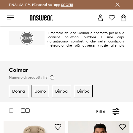
FINAL SALE % Più sconti nell'app
Risparmia con Answear Club >
SCOPRI
Il marchio italiano Colmar è rinomato per le sue
iconiche collezioni outdoor. I suoi capi
garantiscono comfort anche nelle condizioni
meteorologiche più avverse, grazie alle più
recenti soluzioni tecnologiche. Colmar è sinonimo di funzionalità, ma
anche di design unico abbinato ai tradizionali tagli sportivi.
Colmar
Numero di prodotti: 118
donna
uomo
bimba
bimbo
Filtri