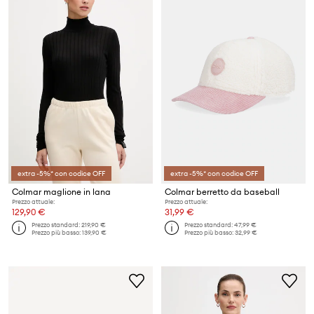
extra -5%* con codice OFF
extra -5%* con codice OFF
Colmar maglione in lana
Colmar berretto da baseball
Prezzo attuale:
Prezzo attuale:
129,90 €
31,99 €
Prezzo standard:
219,90 €
Prezzo standard:
47,99 €
Prezzo più basso:
139,90 €
Prezzo più basso:
32,99 €