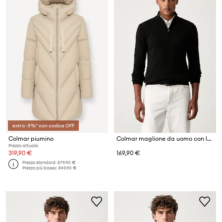
extra -5%* con codice OFF
Colmar piumino
Colmar maglione da uomo con lana
Prezzo attuale:
319,90 €
169,90 €
Prezzo standard:
579,90 €
Prezzo più basso:
349,90 €