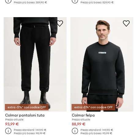
Prezzo più basso:
359,90 €
Prezzo più basso:
529,90 €
extra -5%* con codice OFF
extra -5%* con codice OFF
Colmar pantaloni tuta
Colmar felpa
Prezzo attuale:
Prezzo attuale:
93,99 €
88,99 €
Prezzo standard:
149,90 €
Prezzo standard:
149,90 €
Prezzo più basso:
98,99 €
Prezzo più basso:
93,99 €