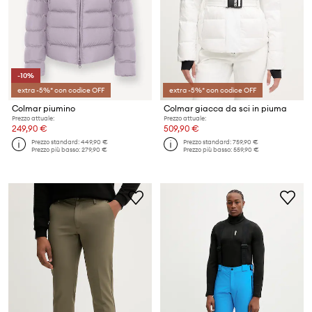
-10%
extra -5%* con codice OFF
extra -5%* con codice OFF
Colmar piumino
Colmar giacca da sci in piuma
Prezzo attuale:
Prezzo attuale:
249,90 €
509,90 €
Prezzo standard:
449,90 €
Prezzo standard:
759,90 €
Prezzo più basso:
279,90 €
Prezzo più basso:
559,90 €