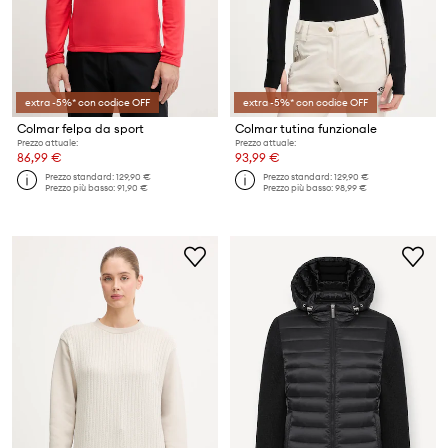
extra -5%* con codice OFF
extra -5%* con codice OFF
Colmar felpa da sport
Colmar tutina funzionale
Prezzo attuale:
Prezzo attuale:
86,99 €
93,99 €
Prezzo standard:
129,90 €
Prezzo standard:
129,90 €
Prezzo più basso:
91,90 €
Prezzo più basso:
98,99 €