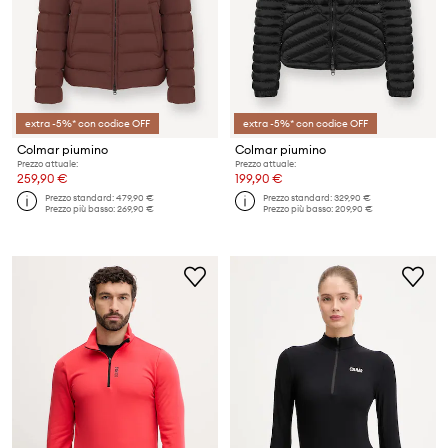
extra -5%* con codice OFF
extra -5%* con codice OFF
Colmar piumino
Colmar piumino
Prezzo attuale:
Prezzo attuale:
259,90 €
199,90 €
Prezzo standard:
479,90 €
Prezzo standard:
329,90 €
Prezzo più basso:
269,90 €
Prezzo più basso:
209,90 €