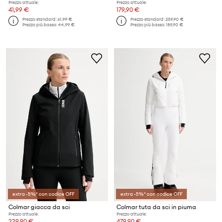
Prezzo attuale:
Prezzo attuale:
41,99 €
179,90 €
Prezzo standard:
61,99 €
Prezzo standard:
259,90 €
Prezzo più basso:
44,99 €
Prezzo più basso:
189,90 €
extra -5%* con codice OFF
extra -5%* con codice OFF
Colmar giacca da sci
Colmar tuta da sci in piuma
Prezzo attuale:
Prezzo attuale:
229,90 €
479,90 €