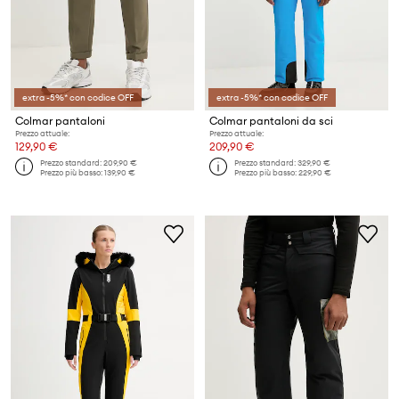
extra -5%* con codice OFF
extra -5%* con codice OFF
Colmar pantaloni
Colmar pantaloni da sci
Prezzo attuale:
Prezzo attuale:
129,90 €
209,90 €
Prezzo standard:
209,90 €
Prezzo standard:
329,90 €
Prezzo più basso:
139,90 €
Prezzo più basso:
229,90 €