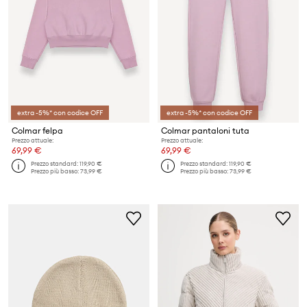
extra -5%* con codice OFF
extra -5%* con codice OFF
Colmar felpa
Colmar pantaloni tuta
Prezzo attuale:
Prezzo attuale:
69,99 €
69,99 €
Prezzo standard:
119,90 €
Prezzo standard:
119,90 €
Prezzo più basso:
73,99 €
Prezzo più basso:
73,99 €