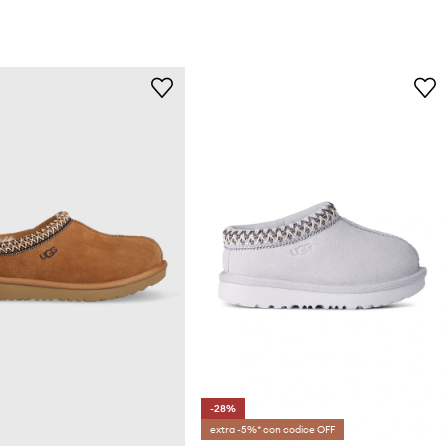
-28%
extra -5%* con codice OFF