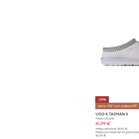
-23%
extra -5%* con codice OFF
UGG K TASMAN II
Prezzo attuale:
61,99 €
Prezzo standard:
89,90 €
Prezzo più basso nei 30 giorni pre
80,90 €