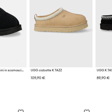
UGG ciabatte per bambini in scamoscio T TASMAN II
UGG ciabatte K TAZZ
UGG K TA
109,90 €
89,90 €