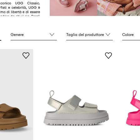
iconico UGG Classic.
fisti e celebrità, UGG è
mo di libertà e di essere
indere da chi si sia. Dagli
 ai classici moderni, ogni
asforma il comfort in
one di stile. UGG è
to per le persone che lo
Genere
Taglia del produttore
Colore
ro che rendono questo
nico. Questo è UGG.