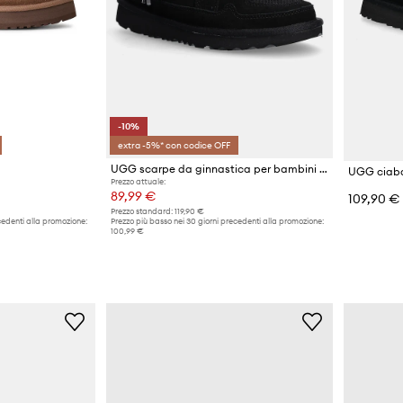
-10%
extra -5%* con codice OFF
UGG scarpe da ginnastica per bambini LO LOWMEL
UGG ciaba
Prezzo attuale:
89,99 €
109,90 €
Prezzo standard:
119,90 €
cedenti alla promozione:
Prezzo più basso nei 30 giorni precedenti alla promozione:
100,99 €