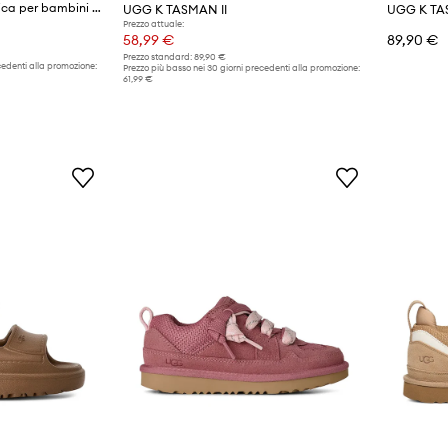
UGG scarpe da ginnastica per bambini LO LOWMEL
UGG K TASMAN II
UGG K TA
Prezzo attuale:
58,99 €
89,90 €
Prezzo standard:
89,90 €
cedenti alla promozione:
Prezzo più basso nei 30 giorni precedenti alla promozione:
61,99 €