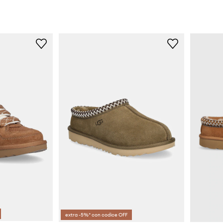
extra -5%* con codice OFF