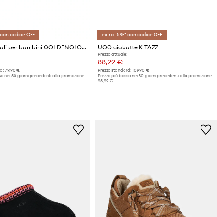
 con codice OFF
extra -5%* con codice OFF
UGG sandali per bambini GOLDENGLOW GLOSSY SPARKLES
UGG ciabatte K TAZZ
Prezzo attuale:
88,99 €
d:
79,90 €
Prezzo standard:
109,90 €
o nei 30 giorni precedenti alla promozione:
Prezzo più basso nei 30 giorni precedenti alla promozione:
93,99 €