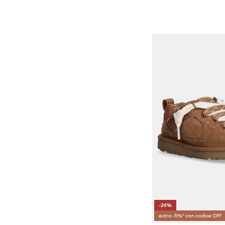
-26%
extra -5%* con codice OFF