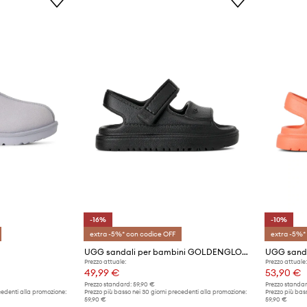
-16%
-10%
extra -5%* con codice OFF
extra -5%*
UGG sandali per bambini GOLDENGLOW
Prezzo attuale:
Prezzo attuale:
49,99 €
53,90 €
Prezzo standard:
59,90 €
Prezzo standar
cedenti alla promozione:
Prezzo più basso nei 30 giorni precedenti alla promozione:
Prezzo più bass
59,90 €
59,90 €