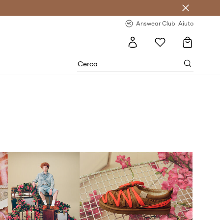
o sul primo acquisto >
Novità regolari >
Answear Club
Aiuto