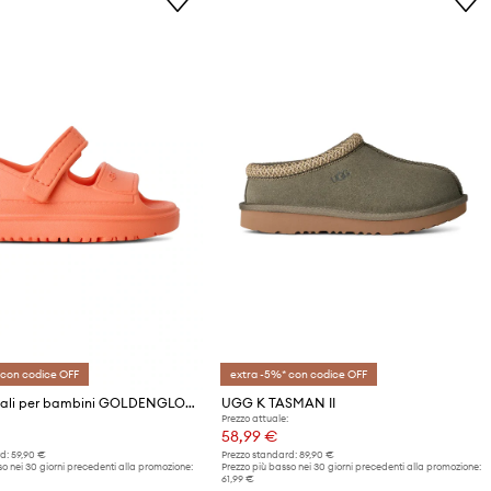
 con codice OFF
extra -5%* con codice OFF
UGG sandali per bambini GOLDENGLOW
UGG K TASMAN II
Prezzo attuale:
58,99 €
d:
59,90 €
Prezzo standard:
89,90 €
o nei 30 giorni precedenti alla promozione:
Prezzo più basso nei 30 giorni precedenti alla promozione:
61,99 €