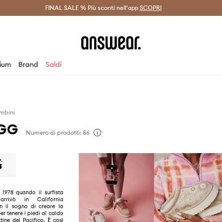
on Answear Club >
FINAL SALE % Più sconti nell'app
Spedizione entro 24 ore >
SCOPRI
-20% di scont
ium
Brand
Saldi
mbini
UGG
Numero di prodotti: 86
1978 quando il surfista
rrivò in California
on il sogno di creare lo
er tenere i piedi al caldo
tine del Pacifico. È così