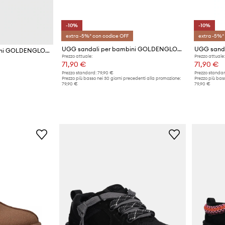
-10%
-10%
extra -5%* con codice OFF
extra -5%*
UGG sandali per bambini GOLDENGLOW GLOSSY SPARKLES
UGG sandali per bambini GOLDENGLOW
Prezzo attuale:
Prezzo attuale:
71,90 €
71,90 €
Prezzo standard:
79,90 €
Prezzo standar
Prezzo più basso nei 30 giorni precedenti alla promozione:
Prezzo più bass
79,90 €
79,90 €