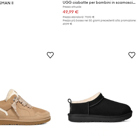
UGG ciabatte per bambini in scamoscio TASMAN II
SMAN II
Prezzo attuale:
49,99 €
Prezzo standard:
79,90 €
Prezzo più basso nei 30 giorni precedenti alla promozione:
69,99 €