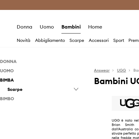
Premium Fashion Benefits
Risparmia c
Donna
Uomo
Bambini
Home
Novità
Abbigliamento
Scarpe
Accessori
Sport
Prem
DONNA
UOMO
Accessori
Answear
UGG
Ba
Bambini 
BIMBA
Scarpe
Scarpe
Guanti
Scarpe
Sciarpe
Accessori per la cura delle
Accessori per la cura delle
scarpe
scarpe
BIMBO
Pantofole
Ballerine
Mocassini e stringate
Scarpe
Sandali e infradito
Mocassini e stringate
Pantofole
Scarpe da neonato
Mocassini e stringate
UGG è nato nel 
Pantofole
Sandali e infradito
Brian Smith a
Sneakers
Pantofole
dall'Australia c
Sandali e infradito
Sneakers
stivale perfetto p
Stivali
Sandali e infradito
nelle fredde mat