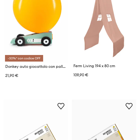
-30%* con codice OFF
Ferm Living 194 x 80 cm
Donkey auto giocattolo con palloncino Balloon Racer
109,90 €
21,90 €