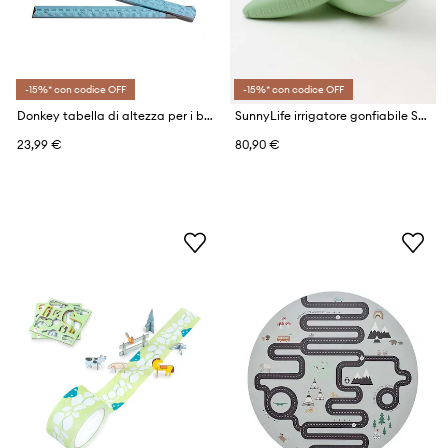
-15%* con codice OFF
-15%* con codice OFF
Donkey tabella di altezza per i bambini Kids Life Meter
SunnyLife irrigatore gonfiabile Shark Tribe
23,99 €
80,90 €