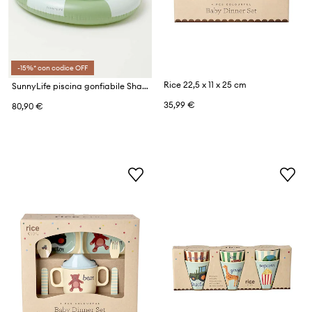
-15%* con codice OFF
Rice 22,5 x 11 x 25 cm
SunnyLife piscina gonfiabile Shark Tribe
35,99 €
80,90 €