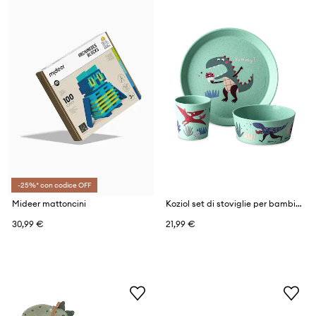
-25%* con codice OFF
Mideer mattoncini
Koziol set di stoviglie per bambini
30,99 €
21,99 €