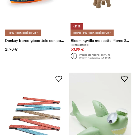
-21%
-15%* con codice OFF
extra -5%* con codice OFF
Donkey barca giocattolo con palloncino Balloon Puster La Paloma
Bloomingville mascotte Momo Soft
Prezzo attuale:
21,90 €
53,99 €
Prezzo standard:
68,99 €
Prezzo più basso:
68,99 €