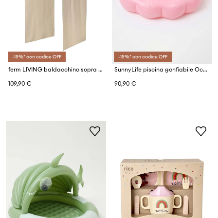
-15%* con codice OFF
-15%* con codice OFF
ferm LIVING baldacchino sopra il letto Settle Bed Canopy
SunnyLife piscina gonfiabile Ocean Treasure
109,90 €
90,90 €