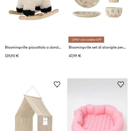
-25%* con codice OFF
Bloomingville giocattolo a dondolo Dolly Rocking Toy
Bloomingville set di stoviglie per bambini Nature 210 ml / 335 ml pacco da 3
129,90 €
47,99 €