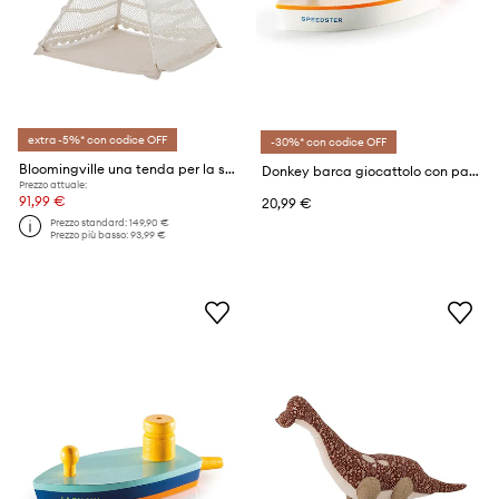
extra -5%* con codice OFF
-30%* con codice OFF
Bloomingville una tenda per la stanza del bambino Herle
Donkey barca giocattolo con palloncino Balloon Puster Speedster
Prezzo attuale:
91,99 €
20,99 €
Prezzo standard:
149,90 €
Prezzo più basso:
93,99 €