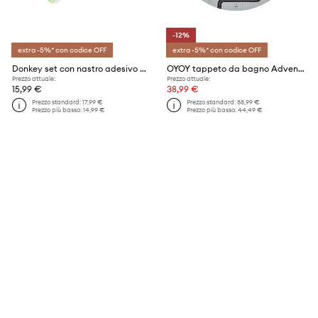
-12%
extra -5%* con codice OFF
extra -5%* con codice OFF
Donkey set con nastro adesivo My first Farm
OYOY tappeto da bagno Adventure Chair & Playmat
Prezzo attuale:
Prezzo attuale:
15,99 €
38,99 €
Prezzo standard:
17,99 €
Prezzo standard:
88,99 €
Prezzo più basso:
14,99 €
Prezzo più basso:
44,49 €