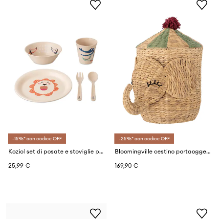
-15%* con codice OFF
-25%* con codice OFF
Koziol set di posate e stoviglie per bambini pacco da 5
Bloomingville cestino portaoggetti Bobo 35 x 50 x 35 cm
25,99 €
169,90 €