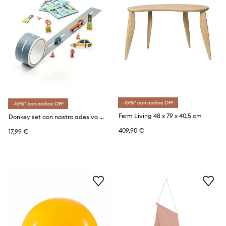
-15%* con codice OFF
-15%* con codice OFF
Ferm Living 48 x 79 x 40,5 cm
Donkey set con nastro adesivo My first Autobahn
409,90 €
17,99 €