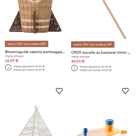
extra -5%* con codice OFF
extra -5%* con codice OFF
Bloomingville cestino portaoggetti Space 31 x 35 cm
OYOY cavallo su bastone Ummi Hobby Unicorn
Prezzo attuale:
Prezzo attuale:
66,99 €
44,90 €
Prezzo standard:
87,90 €
Prezzo standard:
56,90 €
Prezzo più basso:
69,99 €
Prezzo più basso:
46,99 €