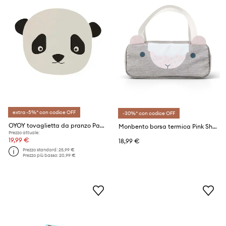
extra -5%* con codice OFF
-30%* con codice OFF
OYOY tovaglietta da pranzo Panda
Monbento borsa termica Pink Sheep Wonder
Prezzo attuale:
19,99 €
18,99 €
Prezzo standard:
25,99 €
Prezzo più basso:
20,99 €