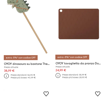
extra -5%* con codice OFF
extra -5%* con codice OFF
OYOY tovaglietta da pranzo Dotto pacco da 2
OYOY dinosauro su bastone Theo Hobby Dinosaur
Prezzo attuale:
Prezzo attuale:
24,99 €
38,99 €
Prezzo standard:
35,99 €
Prezzo standard:
56,90 €
Prezzo più basso:
25,90 €
Prezzo più basso:
40,99 €