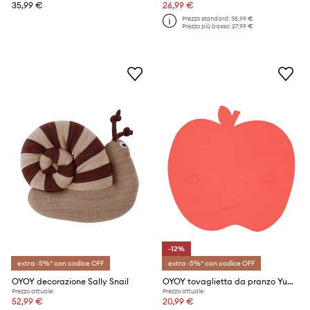
35,99 €
26,99 €
Prezzo standard:
35,99 €
Prezzo più basso:
27,99 €
-12%
extra -5%* con codice OFF
extra -5%* con codice OFF
OYOY decorazione Sally Snail
OYOY tovaglietta da pranzo Yummy Banana
Prezzo attuale:
Prezzo attuale:
52,99 €
20,99 €