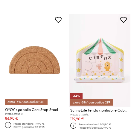
-14%
extra -5%* con codice OFF
extra -5%* con codice OFF
OYOY sgabello Cork Step Stool
SunnyLife tenda gonfiabile Cubby Circus Tent
Prezzo attuale:
Prezzo attuale:
86,90 €
179,90 €
Prezzo standard:
119,90 €
Prezzo standard:
209,90 €
Prezzo più basso:
93,99 €
Prezzo più basso:
209,90 €