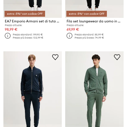
extra -5%* con codice OFF
extra -5%* con codice OFF
EA7 Emporio Armani set di tuta da uomo
Fila set loungewear da uomo in cotone
Prezzo attuale:
Prezzo attuale:
98,99 €
69,99 €
Prezzo standard:
199,90 €
Prezzo standard:
85,99 €
Prezzo più basso:
102,99 €
Prezzo più basso:
74,99 €