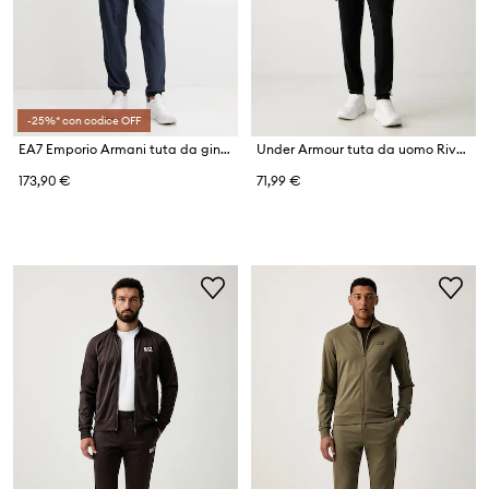
-25%* con codice OFF
EA7 Emporio Armani tuta da ginnastica
Under Armour tuta da uomo Rival Knit
173,90 €
71,99 €