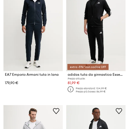
extra -5%* con codice OFF
EA7 Emporio Armani tuta in lana
adidas tuta da ginnastica Essentials
Prezzo attuale:
179,90 €
81,99 €
Prezzo standard:
104,99 €
Prezzo più basso:
86,99 €