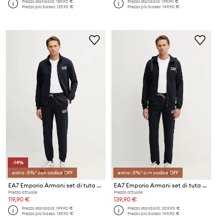
Prezzo standard:
189,90 €
Prezzo standard:
199,90 €
Prezzo più basso:
129,90 €
Prezzo più basso:
149,90 €
-14%
extra -5%* con codice OFF
extra -5%* con codice OFF
EA7 Emporio Armani set di tuta da uomo in cotone
EA7 Emporio Armani set di tuta da uomo
Prezzo attuale:
Prezzo attuale:
119,90 €
139,90 €
Prezzo standard:
199,90 €
Prezzo standard:
209,90 €
Prezzo più basso:
139,90 €
Prezzo più basso:
149,90 €