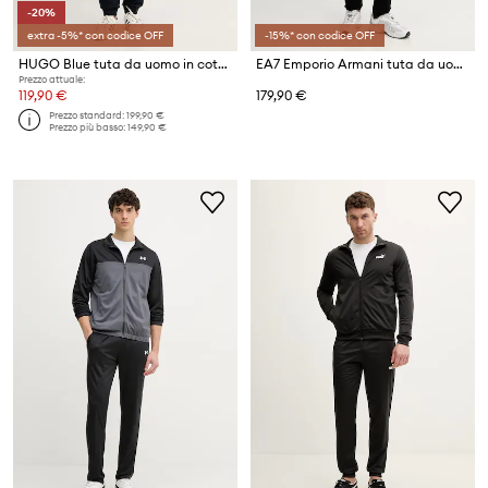
-20%
extra -5%* con codice OFF
-15%* con codice OFF
HUGO Blue tuta da uomo in cotone NalonsoNap
EA7 Emporio Armani tuta da uomo in cotone
Prezzo attuale:
119,90 €
179,90 €
Prezzo standard:
199,90 €
Prezzo più basso:
149,90 €