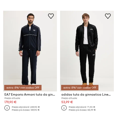
extra -5%* con codice OFF
extra -5%* con codice OFF
EA7 Emporio Armani tuta da ginnastica
adidas tuta da ginnastica Linear
Prezzo attuale:
Prezzo attuale:
179,90 €
53,99 €
Prezzo standard:
239,90 €
Prezzo standard:
71,90 €
Prezzo più basso:
189,90 €
Prezzo più basso:
55,99 €