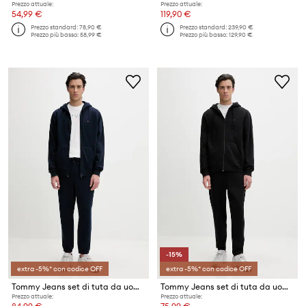
Prezzo attuale:
Prezzo attuale:
54,99 €
119,90 €
Prezzo standard:
78,90 €
Prezzo standard:
239,90 €
Prezzo più basso:
58,99 €
Prezzo più basso:
129,90 €
-15%
extra -5%* con codice OFF
extra -5%* con codice OFF
Tommy Jeans set di tuta da uomo con cotone
Tommy Jeans set di tuta da uomo con cotone
Prezzo attuale:
Prezzo attuale: