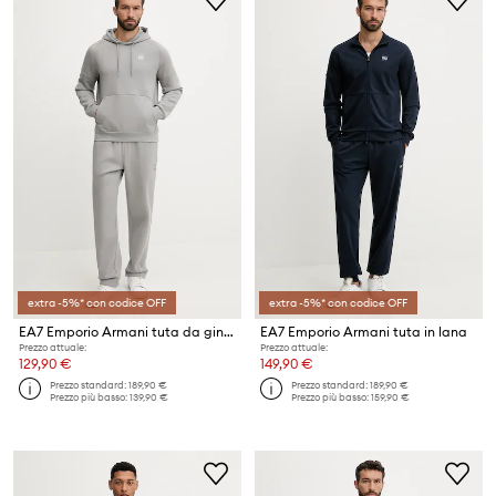
extra -5%* con codice OFF
extra -5%* con codice OFF
EA7 Emporio Armani tuta da ginnastica
EA7 Emporio Armani tuta in lana
Prezzo attuale:
Prezzo attuale:
129,90 €
149,90 €
Prezzo standard:
189,90 €
Prezzo standard:
189,90 €
Prezzo più basso:
139,90 €
Prezzo più basso:
159,90 €