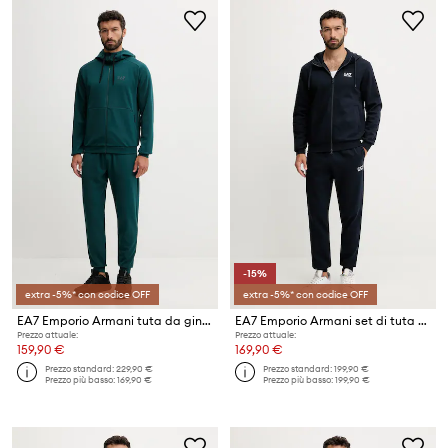
-15%
extra -5%* con codice OFF
extra -5%* con codice OFF
EA7 Emporio Armani tuta da ginnastica
EA7 Emporio Armani set di tuta da uomo con cotone
Prezzo attuale:
Prezzo attuale:
159,90 €
169,90 €
Prezzo standard:
229,90 €
Prezzo standard:
199,90 €
Prezzo più basso:
169,90 €
Prezzo più basso:
199,90 €