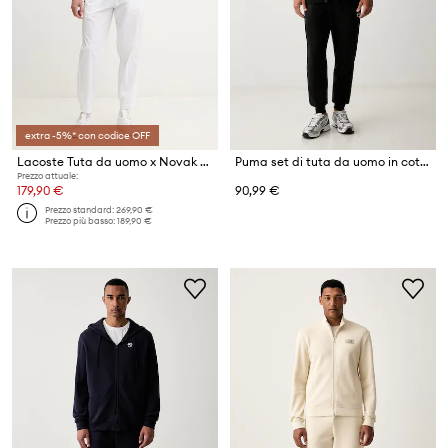
extra -5%* con codice OFF
Lacoste Tuta da uomo x Novak Djokovic
Puma set di tuta da uomo in cotone Essentials Elevated
Prezzo attuale:
179,90 €
90,99 €
Prezzo standard:
269,90 €
Prezzo più basso:
189,90 €