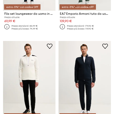
extra -5%* con codice OFF
extra -5%* con codice OFF
Fila set loungewear da uomo in cotone
EA7 Emporio Armani tuta da uomo in cotone
Prezzo attuale:
Prezzo attuale:
69,99 €
109,90 €
Prezzo standard:
85,99 €
Prezzo standard:
179,90 €
Prezzo più basso:
74,99 €
Prezzo più basso:
119,90 €