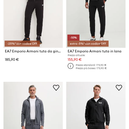
-10%
-25%* con codice OFF
extra -5%* con codice OFF
EA7 Emporio Armani tuta da ginnastica
EA7 Emporio Armani tuta in lana
Prezzo attuale:
185,90 €
155,90 €
Prezzo standard:
173,90 €
Prezzo più basso:
173,90 €