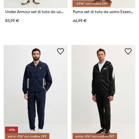
-25%* con codice OFF
Under Armour set di tuta da uomo EMEA
Puma set di tuta da uomo Essential Poly suit
83,99 €
66,99 €
-10%
extra -5%* con codice OFF
extra -5%* con codice OFF