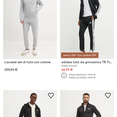
extra -5%* con codice OFF
Lacoste set di tuta con cotone
adidas tuta da ginnastica TR TIRO TS
Prezzo attuale:
259,90 €
66,99 €
Prezzo standard:
79,90 €
Prezzo più basso:
69,99 €