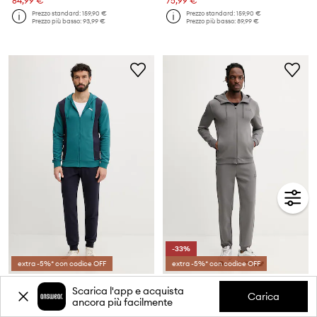
84,99 €
75,99 €
Prezzo standard:
159,90 €
Prezzo standard:
159,90 €
Prezzo più basso:
93,99 €
Prezzo più basso:
89,99 €
-33%
extra -5%* con codice OFF
extra -5%* con codice OFF
Puma set di tuta da uomo con cotone
EA7 Emporio Armani set di tuta da uomo con cotone
Scarica l'app e acquista
Prezzo attuale:
Prezzo attuale:
Carica
ancora più facilmente
59,99 €
119,90 €
Prezzo standard:
90,90 €
Prezzo standard:
219,90 €