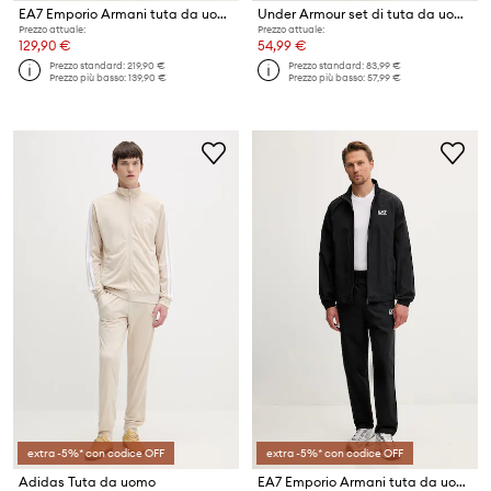
EA7 Emporio Armani tuta da uomo
Under Armour set di tuta da uomo EMEA
Prezzo attuale:
Prezzo attuale:
129,90 €
54,99 €
Prezzo standard:
219,90 €
Prezzo standard:
83,99 €
Prezzo più basso:
139,90 €
Prezzo più basso:
57,99 €
extra -5%* con codice OFF
extra -5%* con codice OFF
Adidas Tuta da uomo
EA7 Emporio Armani tuta da uomo