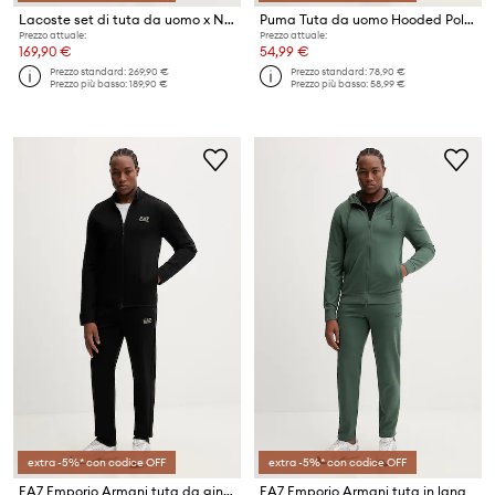
Lacoste set di tuta da uomo x Novak Djokovic
Puma Tuta da uomo Hooded Poly suit
Prezzo attuale:
Prezzo attuale:
169,90 €
54,99 €
Prezzo standard:
269,90 €
Prezzo standard:
78,90 €
Prezzo più basso:
189,90 €
Prezzo più basso:
58,99 €
extra -5%* con codice OFF
extra -5%* con codice OFF
EA7 Emporio Armani tuta da ginnastica
EA7 Emporio Armani tuta in lana