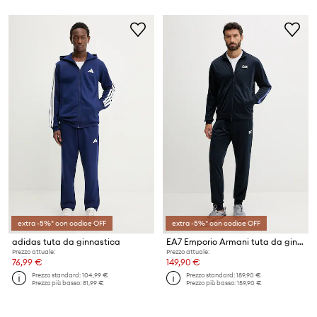
extra -5%* con codice OFF
extra -5%* con codice OFF
adidas tuta da ginnastica
EA7 Emporio Armani tuta da ginnastica
Prezzo attuale:
Prezzo attuale:
76,99 €
149,90 €
Prezzo standard:
104,99 €
Prezzo standard:
189,90 €
Prezzo più basso:
81,99 €
Prezzo più basso:
159,90 €