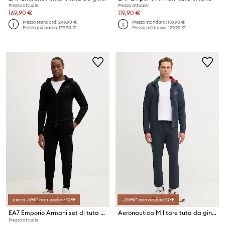
Prezzo attuale:
Prezzo attuale:
169,90 €
119,90 €
Prezzo standard:
249,90 €
Prezzo standard:
189,90 €
Prezzo più basso:
179,90 €
Prezzo più basso:
129,90 €
extra -5%* con codice OFF
-25%* con codice OFF
EA7 Emporio Armani set di tuta da uomo con cotone
Aeronautica Militare tuta da ginnastica
Prezzo attuale: