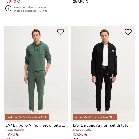
159,90 €
259,90 €
Prezzo standard:
219,90 €
Prezzo più basso:
169,90 €
extra -5%* con codice OFF
extra -5%* con codice OFF
EA7 Emporio Armani set di tuta da uomo con cotone
EA7 Emporio Armani set di tuta da uomo in cotone
Prezzo attuale:
Prezzo attuale:
119,90 €
139,90 €