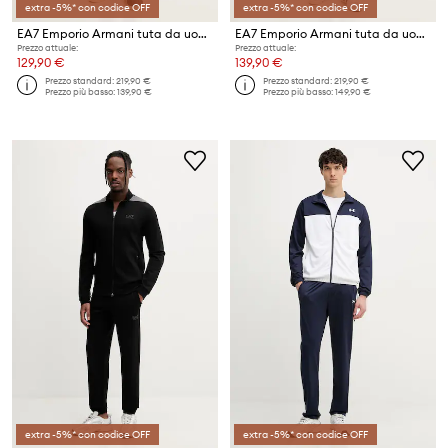
extra -5%* con codice OFF
extra -5%* con codice OFF
EA7 Emporio Armani tuta da uomo
EA7 Emporio Armani tuta da uomo
Prezzo attuale:
Prezzo attuale:
129,90 €
139,90 €
Prezzo standard:
219,90 €
Prezzo standard:
219,90 €
Prezzo più basso:
139,90 €
Prezzo più basso:
149,90 €
extra -5%* con codice OFF
extra -5%* con codice OFF