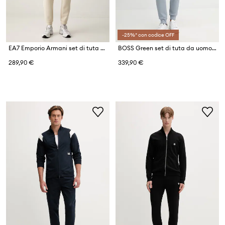
-25%* con codice OFF
EA7 Emporio Armani set di tuta da uomo
BOSS Green set di tuta da uomo SW_Tracksuit Set
289,90 €
339,90 €