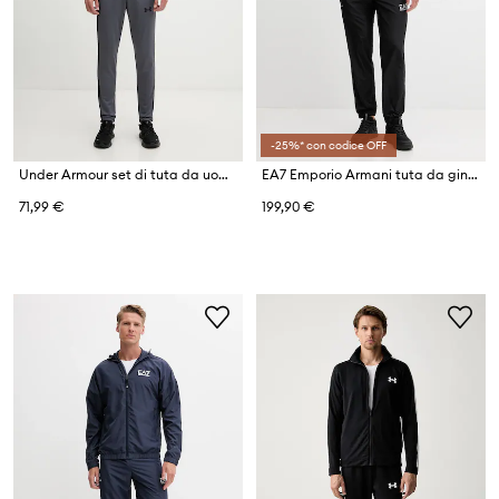
-25%* con codice OFF
Under Armour set di tuta da uomo Knit Track Suit
EA7 Emporio Armani tuta da ginnastica
71,99 €
199,90 €