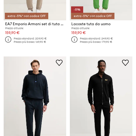
-11%
extra -5%* con codice OFF
extra -5%* con codice OFF
EA7 Emporio Armani set di tuta da uomo
Lacoste tuta da uomo
Prezzo attuale:
Prezzo attuale:
159,90 €
159,90 €
Prezzo standard:
209,90 €
Prezzo standard:
249,90 €
Prezzo più basso:
169,90 €
Prezzo più basso:
179,90 €