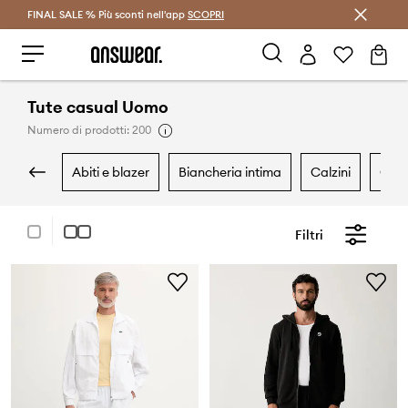
FINAL SALE % Più sconti nell'app
Risparmia con Answear Club >
SCOPRI
Tute casual Uomo
Numero di prodotti: 200
abiti e blazer
biancheria intima
calzini
cam
Filtri