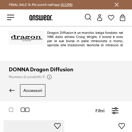
FINAL SALE % Più sconti nell'app
Risparmia con Answear Club >
SCOPRI
Dragon Diffusion è un marchio belga fondato nel
1985 dallo stilista Craig Wright. Il brand è noto
per le sue borse in pelle intrecciata a mano,
ispirate alle tradizionali tecniche di intreccio di
cesti provenienti da culture di tutto il mondo, tra cui Giappone, Nuova
Zelanda, Francia e Balcani. Dragon Diffusion è apprezzato per il suo
design senza tempo e minimalista, come le borse Santa Croce e Rosanna.
Il marchio è apprezzato per il suo approccio artigianale, i materiali
naturali e l'estetica sobria e lussuosa.
DONNA Dragon Diffusion
Numero di prodotti: 9
accessori
Filtri