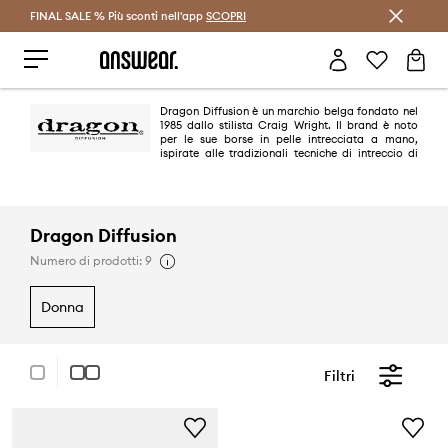
FINAL SALE % Più sconti nell'app
Risparmia con Answear Club >
SCOPRI
Dragon Diffusion è un marchio belga fondato nel
1985 dallo stilista Craig Wright. Il brand è noto
per le sue borse in pelle intrecciata a mano,
ispirate alle tradizionali tecniche di intreccio di
cesti provenienti da culture di tutto il mondo, tra cui Giappone, Nuova
Zelanda, Francia e Balcani. Dragon Diffusion è apprezzato per il suo
design senza tempo e minimalista, come le borse Santa Croce e Rosanna.
Il marchio è apprezzato per il suo approccio artigianale, i materiali
naturali e l'estetica sobria e lussuosa.
Dragon Diffusion
Numero di prodotti: 9
donna
Filtri