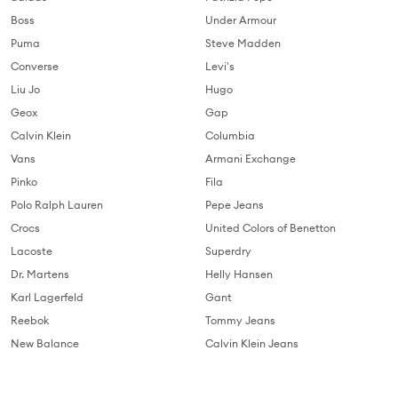
Boss
Under Armour
Puma
Steve Madden
Converse
Levi's
Liu Jo
Hugo
Geox
Gap
Calvin Klein
Columbia
Vans
Armani Exchange
Pinko
Fila
Polo Ralph Lauren
Pepe Jeans
Crocs
United Colors of Benetton
Lacoste
Superdry
Dr. Martens
Helly Hansen
Karl Lagerfeld
Gant
Reebok
Tommy Jeans
New Balance
Calvin Klein Jeans