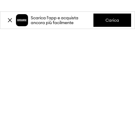
Scarica l'app e acquista
Carica
ancora più facilmente
-20%
sul primo acquisto** per
l'iscrizione alla nostra newsletter.
Unisciti alla nostra comunità per ricevere informazioni sulle
ultime promozioni e prodotti.
**Lo sconto è monouso, si applica ai prodotti non scontati ed è valido