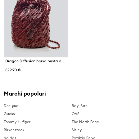
Dragon Diffusion borsa busta da donna in pelle
329,90 €
Marchi popolari
Desigual
Ray-Ban
Guess
OVS
Tommy Hilfiger
The North Face
Birkenstock
Sisley
adidas
Patrizia Pepe