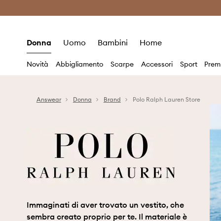
Premium Fashion Benefits
Risparmia c
Donna
Uomo
Bambini
Home
Novità
Abbigliamento
Scarpe
Accessori
Sport
Prem
Answear
Donna
Brand
Polo Ralph Lauren Store
Immaginati di aver trovato un vestito, che
sembra creato proprio per te. Il materiale è