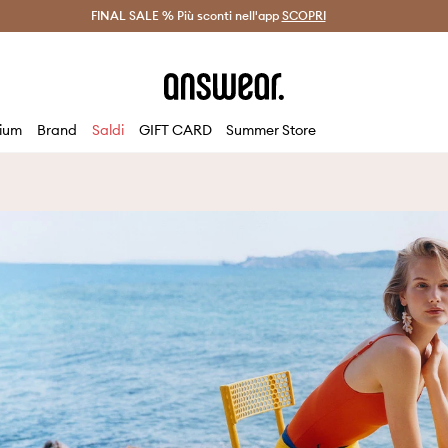
on Answear Club >
FINAL SALE % Più sconti nell'app
Spedizione entro 24 ore >
SCOPRI
-20% di scont
ium
Brand
Saldi
GIFT CARD
Summer Store