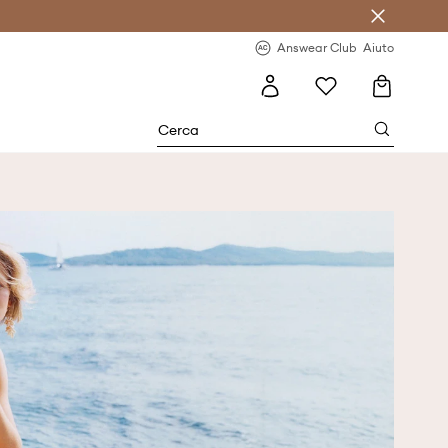
o sul primo acquisto >
Novità regolari >
Answear Club
Aiuto