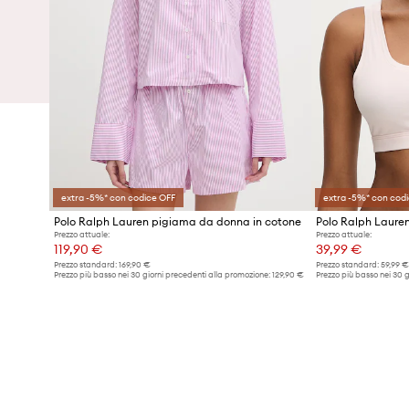
extra -5%* con codice OFF
extra -5%* con cod
Polo Ralph Lauren pigiama da donna in cotone
Prezzo attuale:
Prezzo attuale:
119,90 €
39,99 €
Prezzo standard:
169,90 €
Prezzo standard:
59,99 €
Prezzo più basso nei 30 giorni precedenti alla promozione:
129,90 €
Prezzo più basso nei 30 