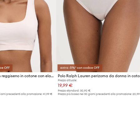
ice OFF
extra -5%* con codice OFF
Polo Ralph Lauren reggiseno in cotone con elastan
Polo R
Prezzo attuale:
19,99 €
Prezzo standard:
30,90 €
giorni precedenti alla promozione:
41,99 €
Prezzo più basso nei 30 giorni precedenti alla promozione:
20,99