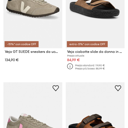
-15%* con codice OFF
extra -5%* con codice OFF
Veja GT SUEDE sneakers da uomo in scamoscio
Veja ciabatte slide da donna in scamoscio ETNA SUEDE
Prezzo attuale:
134,90 €
84,99 €
Prezzo standard:
119,90 €
Prezzo più basso:
88,99 €