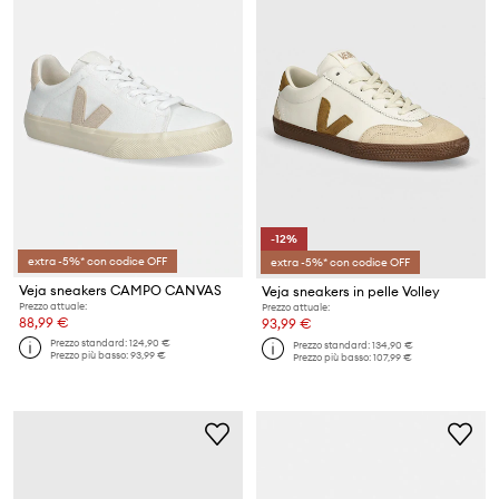
-12%
extra -5%* con codice OFF
extra -5%* con codice OFF
Veja sneakers CAMPO CANVAS
Veja sneakers in pelle Volley
Prezzo attuale:
Prezzo attuale:
88,99 €
93,99 €
Prezzo standard:
124,90 €
Prezzo standard:
134,90 €
Prezzo più basso:
93,99 €
Prezzo più basso:
107,99 €