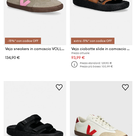
-15%* con codice OFF
extra -5%* con codice OFF
Veja sneakers in camoscio VOLLEY SUEDE
Veja ciabatte slide in camoscio ARPOADOR SUEDE
Prezzo attuale:
134,90 €
93,99 €
Prezzo standard:
129,90 €
Prezzo più basso:
100,99 €