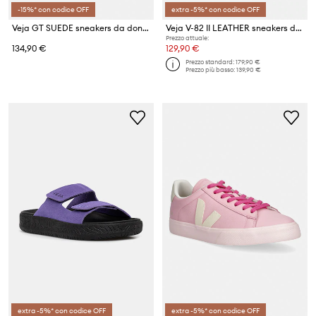
-15%* con codice OFF
extra -5%* con codice OFF
Veja GT SUEDE sneakers da donna in scamoscio
Veja V-82 II LEATHER sneakers da donna in pelle
Prezzo attuale:
134,90 €
129,90 €
Prezzo standard:
179,90 €
Prezzo più basso:
139,90 €
extra -5%* con codice OFF
extra -5%* con codice OFF