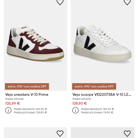
extra -5%* con codice OFF
extra -5%* con codice OFF
Veja sneakers V-10 Prime
Veja scarpe VI0220738A V-10 LEATHER
Prezzo attuale:
Prezzo attuale:
105,99 €
109,90 €
Prezzo standard:
154,90 €
Prezzo standard:
154,90 €
Prezzo più basso:
109,90 €
Prezzo più basso:
119,90 €