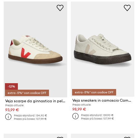
-12%
extra -5%* con codice OFF
extra -5%* con codice OFF
Veja sneakers in camoscio Campo
Veja scarpe da ginnastica in pelle Volley
Prezzo attuale:
Prezzo attuale:
98,99 €
93,99 €
Prezzo standard:
139,90 €
Prezzo standard:
134,90 €
Prezzo più basso:
107,99 €
Prezzo più basso:
107,99 €