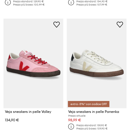
Prezzo standard:
129,90 €
Prezzo standard:
134,90 €
Prezzo più basso:
100,99 €
Prezzo più basso:
107,99 €
extra -5%* con codice OFF
Veja sneakers in pelle Volley
Veja sneakers in pelle Panenka
Prezzo attuale:
134,90 €
98,99 €
Prezzo standard:
139,90 €
Prezzo più basso:
109,90 €