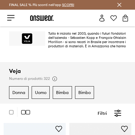
FINAL SALE % Più sconti nell'app
Risparmia con Answear Club >
SCOPRI
Tutto è iniziato nel 2003, quando i futuri fondatori
dell'azienda - Sébastien Kopp e François-Ghislain
Morillion - si sono recati in Brasile per incontrare i
produttori di materiali. È in Amazzonia che hanno
stabilito la catena di produzione della loro azienda. Il nome dell'azienda
deriva semplicemente dal vicino villaggio di Veja. Le calzature Veja non
sono solo caratterizzate da una solida lavorazione o dalla scelta di
materiali di alta qualità, ma anche da un design ben studiato che le rende
versatili.
Veja
Numero di prodotti: 322
donna
uomo
bimba
bimbo
Filtri