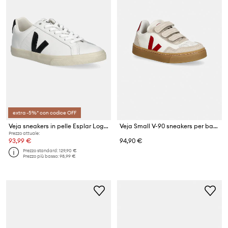
extra -5%* con codice OFF
Veja sneakers in pelle Esplar Logo Leather
Veja Small V-90 sneakers per bambini in pelle
Prezzo attuale:
93,99 €
94,90 €
Prezzo standard:
129,90 €
Prezzo più basso:
98,99 €