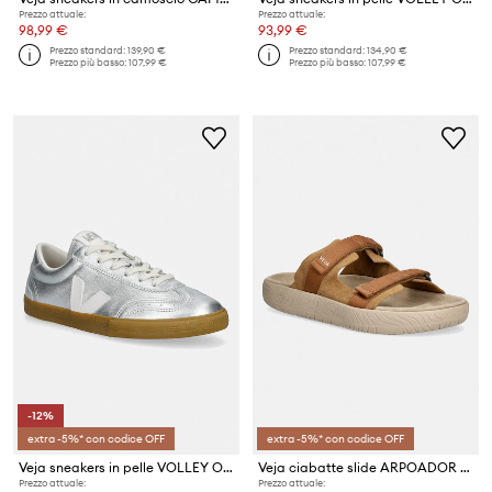
Prezzo attuale:
Prezzo attuale:
98,99 €
93,99 €
Prezzo standard:
139,90 €
Prezzo standard:
134,90 €
Prezzo più basso:
107,99 €
Prezzo più basso:
107,99 €
-12%
extra -5%* con codice OFF
extra -5%* con codice OFF
Veja sneakers in pelle VOLLEY O.T.
Veja ciabatte slide ARPOADOR SUEDE
Prezzo attuale:
Prezzo attuale: