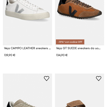
-15%* con codice OFF
Veja CAMPO LEATHER sneakers da donna in pelle
Veja GT SUEDE sneakers da uomo in scamoscio
139,90 €
134,90 €