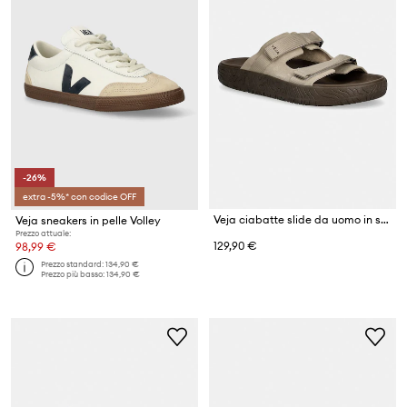
-26%
extra -5%* con codice OFF
Veja ciabatte slide da uomo in scamoscio ARPOADOR SUEDE
Veja sneakers in pelle Volley
Prezzo attuale:
129,90 €
98,99 €
Prezzo standard:
134,90 €
Prezzo più basso:
134,90 €