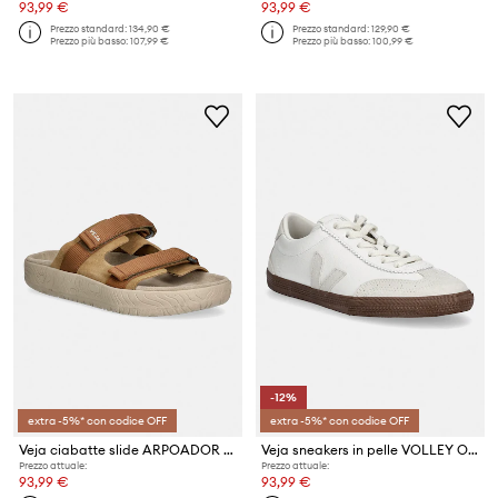
93,99 €
93,99 €
Prezzo standard:
134,90 €
Prezzo standard:
129,90 €
Prezzo più basso:
107,99 €
Prezzo più basso:
100,99 €
-12%
extra -5%* con codice OFF
extra -5%* con codice OFF
Veja ciabatte slide ARPOADOR SUEDE
Veja sneakers in pelle VOLLEY O.T.
Prezzo attuale:
Prezzo attuale:
93,99 €
93,99 €