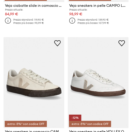
Veja ciabatte slide in camoscio Etna
Veja sneakers in pelle CAMPO LEATHER
Prezzo attuale:
Prezzo attuale:
84,99 €
98,99 €
Prezzo standard:
119,90 €
Prezzo standard:
139,90 €
Prezzo più basso:
93,99 €
Prezzo più basso:
107,99 €
-12%
extra -5%* con codice OFF
extra -5%* con codice OFF
Veja sneakers in camoscio CAMPO BOLD SUEDE
Veja sneakers in pelle VOLLEY O.T.