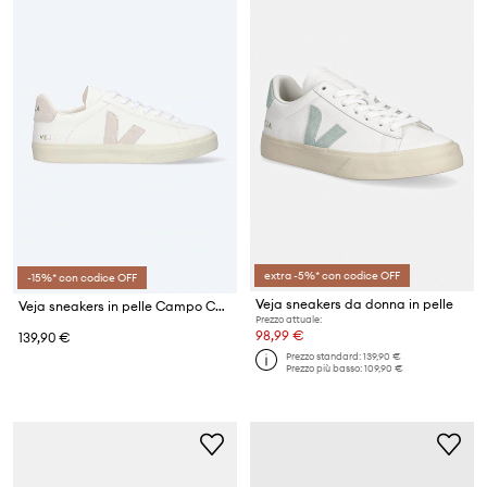
extra -5%* con codice OFF
-15%* con codice OFF
Veja sneakers da donna in pelle
Veja sneakers in pelle Campo Chromefree
Prezzo attuale:
98,99 €
139,90 €
Prezzo standard:
139,90 €
Prezzo più basso:
109,90 €