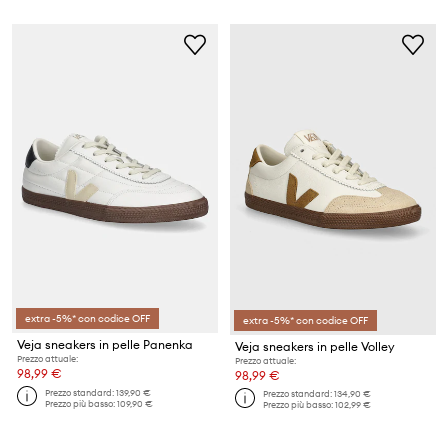
extra -5%* con codice OFF
extra -5%* con codice OFF
Veja sneakers in pelle Panenka
Veja sneakers in pelle Volley
Prezzo attuale:
Prezzo attuale:
98,99 €
98,99 €
Prezzo standard:
139,90 €
Prezzo standard:
134,90 €
Prezzo più basso:
109,90 €
Prezzo più basso:
102,99 €