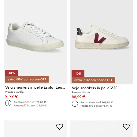
-13%
-10%
extra -5%* con codice OFF
extra -5%* con codice OFF
Veja sneakers in pelle Esplar Leather
Veja sneakers in pelle V-12
Prezzo attuale:
Prezzo attuale:
91,99 €
88,99 €
Prezzo standard:
129,90 €
Prezzo standard:
149,90 €
Prezzo più basso:
105,99 €
Prezzo più basso:
98,99 €