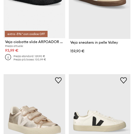
extra -5%* con codice OFF
Veja ciabatte slide ARPOADOR SUEDE
Veja sneakers in pelle Volley
Prezzo attuale:
93,99 €
159,90 €
Prezzo standard:
129,90 €
Prezzo più basso:
100,99 €