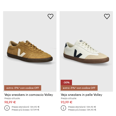
-30%
extra -5%* con codice OFF
extra -5%* con codice OFF
Veja sneakers in camoscio Volley
Veja sneakers in pelle Volley
Prezzo attuale:
Prezzo attuale:
98,99 €
93,99 €
Prezzo standard:
134,90 €
Prezzo standard:
134,90 €
Prezzo più basso:
107,99 €
Prezzo più basso:
134,90 €