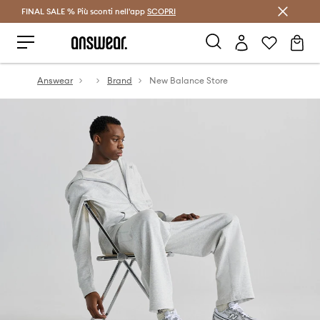
FINAL SALE % Più sconti nell'app
Risparmia con Answear Club >
SCOPRI
Answear
Brand
New Balance Store