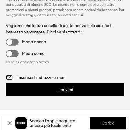
per acquisti di almeno 80€. Lo sconto non è cumulabile con altre
promozioni e alcuni prodotti potrebbero essere esclusi dallo sconto. Per
maggiori dettagli, visita il sito:
prodotti esclusi
Vogliamo che la tua casella di posta riceva solo ciò che ti
interessa veramente. Dicci se si tratta di:
Moda donna
Moda uomo
La selezione è facoltativa
Iscrivimi
Scarica l'app e acquista
Carica
ancora più facilmente