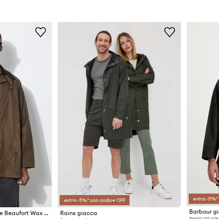
extra -5%*
extra -5%* con codice OFF
Barbour giacca in cotone Beaufort Wax Jacket
Rains giacca
Prezzo attuale: