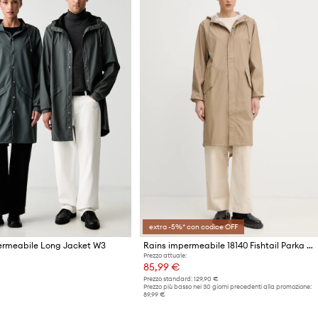
extra -5%* con codice OFF
ermeabile Long Jacket W3
Rains impermeabile 18140 Fishtail Parka W3
Prezzo attuale:
85,99 €
Prezzo standard:
129,90 €
Prezzo più basso nei 30 giorni precedenti alla promozione:
89,99 €