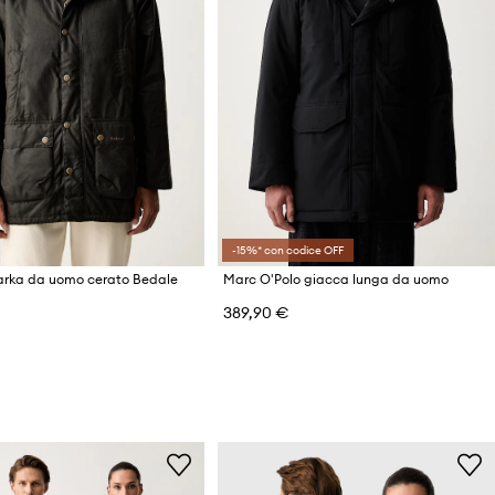
-15%* con codice OFF
arka da uomo cerato Bedale
Marc O'Polo giacca lunga da uomo
€
389,90 €