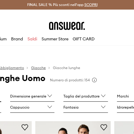
on Answear Club >
FINAL SALE % Più sconti nell'app
Spedizione entro 24 ore >
SCOPRI
-20% di scont
ium
Brand
Saldi
Summer Store
GIFT CARD
bbigliamento
Giacche
Giacche lunghe
unghe Uomo
Numero di prodotti: 154
Dimensione generale
Taglia del produttore
Marchi
Cappuccio
Fantasia
Idrorepel