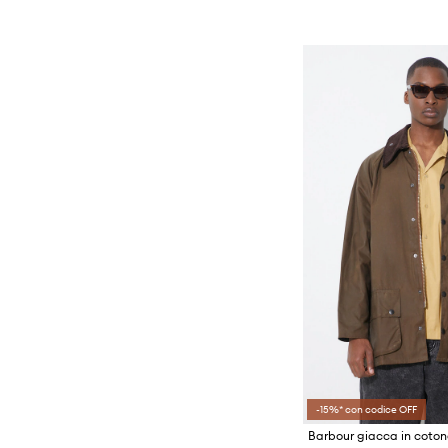
Borse cosmetiche
Mocassini e stringate
Berretti e cappelli
Pantofole
Borse e marsupi
Sandali e infradito
Borse da viaggio e valigie
Scarpe sportive
Bottiglie d'acqua
Scarpe da trekking
Cinture
Sneakers
Cravatte
Sneaker in tessuto
Custodie e cover
Stivali
Gioielleria
Stivali da pioggia
Guanti
Stivali invernali
Maschere
Occhiali da sole
Ombrelli
Orologi
-15%* con codice OFF
Portafogli