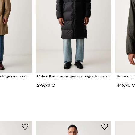
HUGO giacca di mezza stagione da uomo con cotone Miko2631
Calvin Klein Jeans giacca lunga da uomo
Barbour p
299,90 €
449,90 