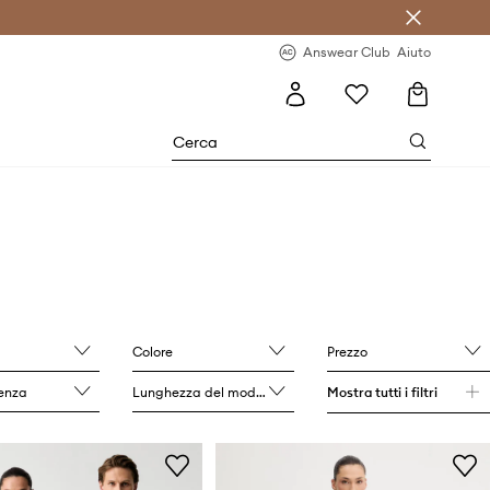
o sul primo acquisto >
Novità regolari >
Answear Club
Aiuto
Colore
Prezzo
lenza
Lunghezza del modello
Mostra tutti i filtri