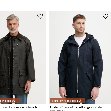
 con codice OFF
extra -5%* con codice OFF
Barbour giacca da uomo in cotone Northumbria
United Colors of Benetton giacca da uomo
Prezzo attuale: