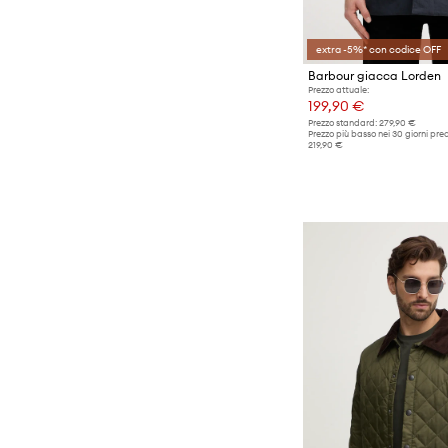
extra -5%* con codice OFF
Barbour giacca Lorden
Prezzo attuale:
199,90 €
Prezzo standard:
279,90 €
Prezzo più basso nei 30 giorni pre
219,90 €