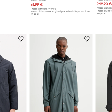
Prezzo attuale:
249,90 €
61,99 €
Prezzo standar
Prezzo standard:
99,90 €
Prezzo più bass
Prezzo più basso nei 30 giorni precedenti alla promozione:
269,90 €
65,99 €