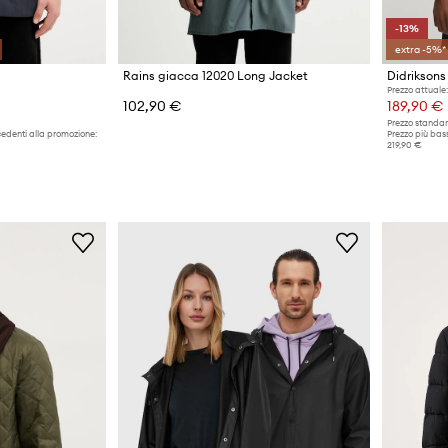
-13%
extra -5%*
Rains giacca 12020 Long Jacket
Didrikson
Prezzo attuale:
102,90 €
189,90 €
Prezzo standar
cedenti alla promozione:
Prezzo più bass
219,90 €