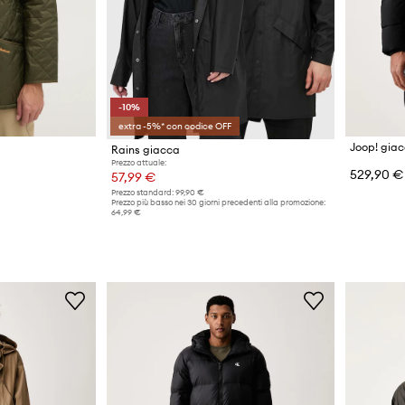
-10%
extra -5%* con codice OFF
Joop! gia
Rains giacca
Prezzo attuale:
529,90 €
57,99 €
Prezzo standard:
99,90 €
Prezzo più basso nei 30 giorni precedenti alla promozione:
64,99 €