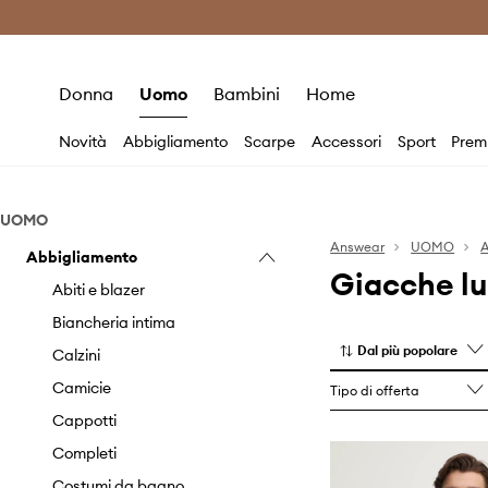
Premium Fashion Benefits
Risparmia c
Donna
Uomo
Bambini
Home
Novità
Abbigliamento
Scarpe
Accessori
Sport
Prem
UOMO
Answear
UOMO
A
Abbigliamento
Giacche l
Abiti e blazer
Biancheria intima
Dal più popolare
Calzini
Camicie
Tipo di offerta
Cappotti
Completi
Costumi da bagno