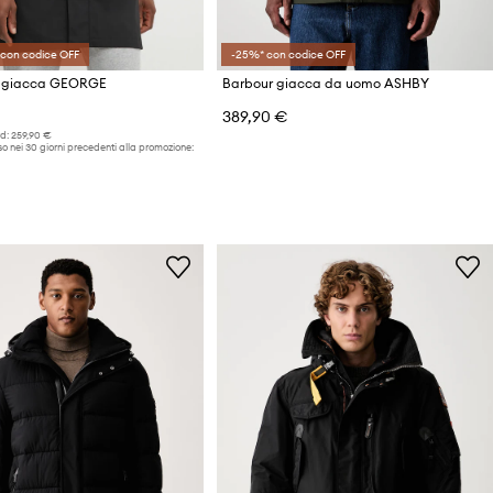
 con codice OFF
-25%* con codice OFF
s giacca GEORGE
Barbour giacca da uomo ASHBY
389,90 €
d:
259,90 €
o nei 30 giorni precedenti alla promozione: