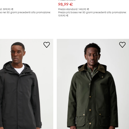
98,99 €
d:
399,90 €
Prezzo standard:
148,90 €
o nei 30 giorni precedenti alla promozione:
Prezzo più basso nei 30 giorni precedenti alla promozione:
109,90 €