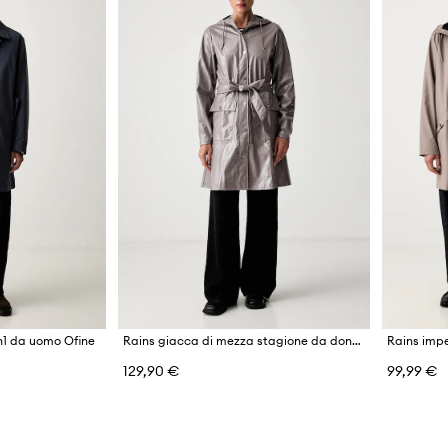
1 da uomo Ofine
Rains giacca di mezza stagione da donna Curve Long Jacket W3
Rains imp
129,90 €
99,99 €