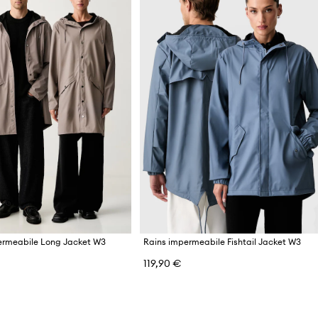
ermeabile Long Jacket W3
Rains impermeabile Fishtail Jacket W3
119,90 €