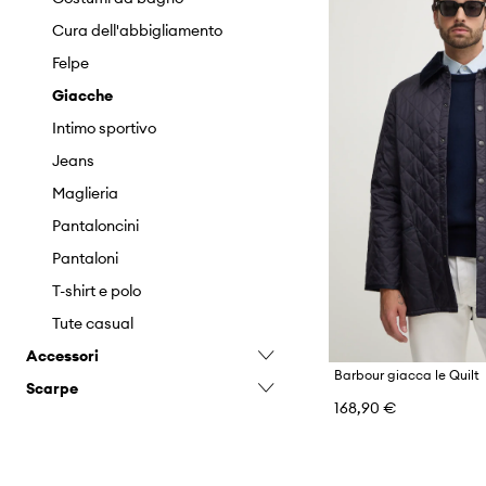
Cura dell'abbigliamento
Felpe
Giacche
Intimo sportivo
Jeans
Maglieria
Pantaloncini
Pantaloni
T-shirt e polo
Tute casual
Accessori
Barbour giacca le Quilt
Scarpe
Accessori da nuoto
168,90 €
Attrezzatura sportiva
Accessori per la cura delle
scarpe
Outdoor e turismo
Espadrillas