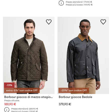
Prezzo standard:
179,90 €
Prezzo più basso:
149,90 €
-13%
extra -5%* con codice OFF
-25%* con codice OFF
Barbour giacca di mezza stagione da uomo Powell
Barbour giacca Bedale
Prezzo attuale:
189,90 €
379,90 €
Prezzo standard:
289,90 €
Prezzo più basso:
219,90 €