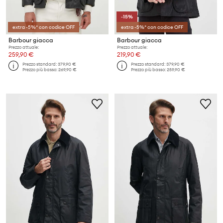
-15%
extra -5%* con codice OFF
extra -5%* con codice OFF
Barbour giacca
Barbour giacca
Prezzo attuale:
Prezzo attuale:
259,90 €
219,90 €
Prezzo standard:
379,90 €
Prezzo standard:
379,90 €
Prezzo più basso:
269,90 €
Prezzo più basso:
259,90 €