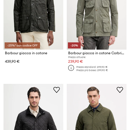
-25%* con codice OFF
-20%
Barbour giacca in cotone
Barbour giacca in cotone Corbridge
Prezzo attuale:
439,90 €
239,90 €
Prezzo standard:
299,90 €
Prezzo più basso:
299,90 €