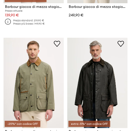
Barbour giacca di mezza stagione da uomo Royston
Barbour giacca di mezza stagione da uomo
Prezzo attuale:
139,90 €
249,90 €
Prezzo standard:
219,90 €
Prezzo più basso:
149,90 €
-25%* con codice OFF
extra -5%* con codice OFF