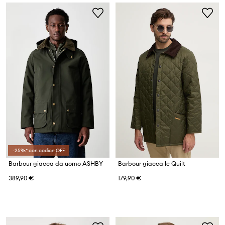
-25%* con codice OFF
Barbour giacca da uomo ASHBY
Barbour giacca le Quilt
389,90 €
179,90 €