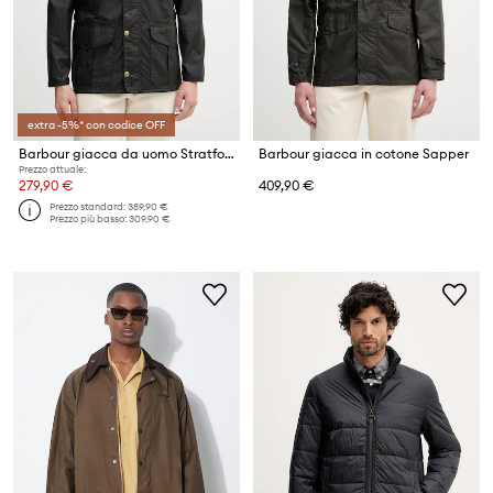
extra -5%* con codice OFF
Barbour giacca da uomo Stratford
Barbour giacca in cotone Sapper
Prezzo attuale:
279,90 €
409,90 €
Prezzo standard:
389,90 €
Prezzo più basso:
309,90 €