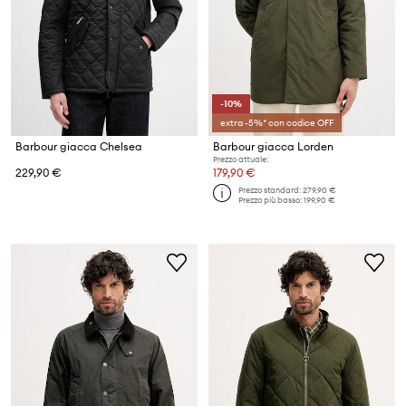
-10%
extra -5%* con codice OFF
Barbour giacca Chelsea
Barbour giacca Lorden
Prezzo attuale:
229,90 €
179,90 €
Prezzo standard:
279,90 €
Prezzo più basso:
199,90 €