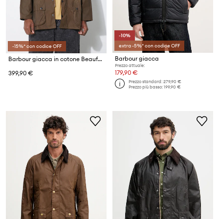
-10%
extra -5%* con codice OFF
-15%* con codice OFF
Barbour giacca
Barbour giacca in cotone Beaufort Wax Jacket
Prezzo attuale:
179,90 €
399,90 €
Prezzo standard:
279,90 €
Prezzo più basso:
199,90 €