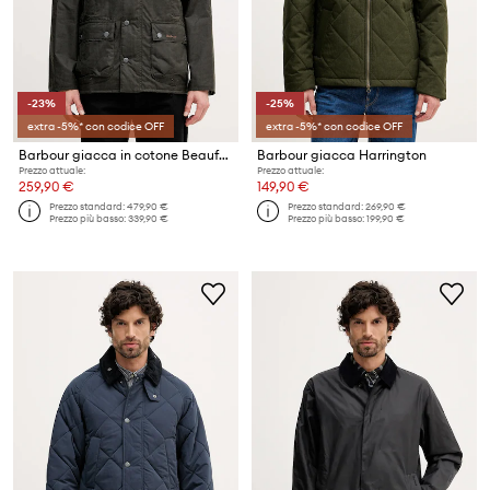
-23%
-25%
extra -5%* con codice OFF
extra -5%* con codice OFF
Barbour giacca in cotone Beaufort
Barbour giacca Harrington
Prezzo attuale:
Prezzo attuale:
259,90 €
149,90 €
Prezzo standard:
479,90 €
Prezzo standard:
269,90 €
Prezzo più basso:
339,90 €
Prezzo più basso:
199,90 €