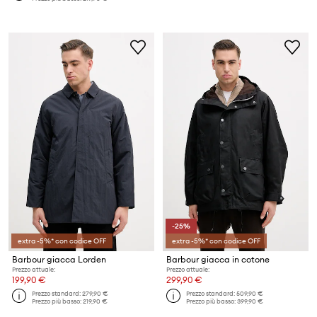
-25%
extra -5%* con codice OFF
extra -5%* con codice OFF
Barbour giacca Lorden
Barbour giacca in cotone
Prezzo attuale:
Prezzo attuale:
199,90 €
299,90 €
Prezzo standard:
279,90 €
Prezzo standard:
509,90 €
Prezzo più basso:
219,90 €
Prezzo più basso:
399,90 €