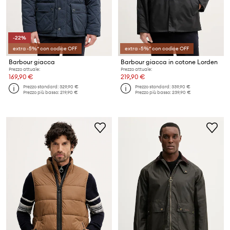
-22%
extra -5%* con codice OFF
extra -5%* con codice OFF
Barbour giacca
Barbour giacca in cotone Lorden
Prezzo attuale:
Prezzo attuale:
169,90 €
219,90 €
Prezzo standard:
329,90 €
Prezzo standard:
339,90 €
Prezzo più basso:
219,90 €
Prezzo più basso:
239,90 €