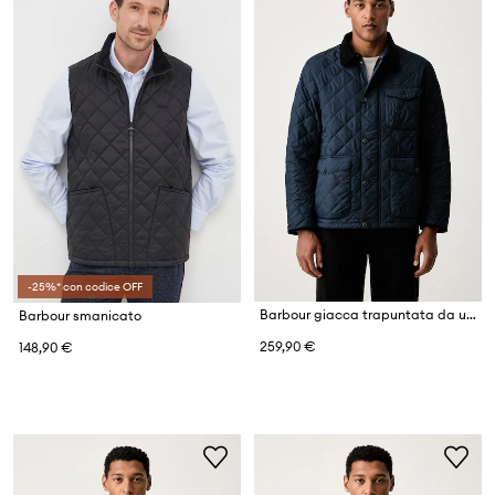
-25%* con codice OFF
Barbour giacca trapuntata da uomo Hornby
Barbour smanicato
259,90 €
148,90 €