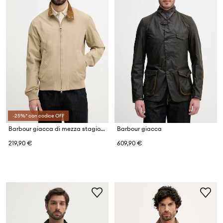
-25%* con codice OFF
Barbour giacca di mezza stagione da uomo Royston
Barbour giacca
219,90 €
609,90 €