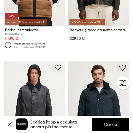
-25%
extra -5%* con codice OFF
-15%* con codice OFF
Barbour smanicato
Barbour giacca da uomo cerata BEDALE
Prezzo attuale:
119,90 €
329,90 €
Prezzo standard:
229,90 €
Prezzo più basso:
159,90 €
Scarica l'app e acquista
Carica
ancora più facilmente