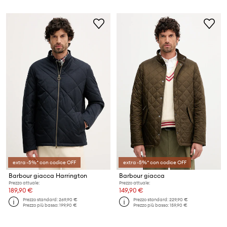
extra -5%* con codice OFF
extra -5%* con codice OFF
Barbour giacca Harrington
Barbour giacca
Prezzo attuale:
Prezzo attuale:
189,90 €
149,90 €
Prezzo standard:
269,90 €
Prezzo standard:
229,90 €
Prezzo più basso:
199,90 €
Prezzo più basso:
159,90 €