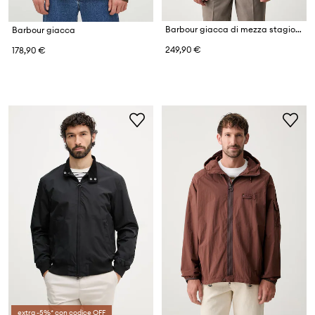
Barbour giacca di mezza stagione da uomo in cotone Royston
Barbour giacca
249,90 €
178,90 €
extra -5%* con codice OFF