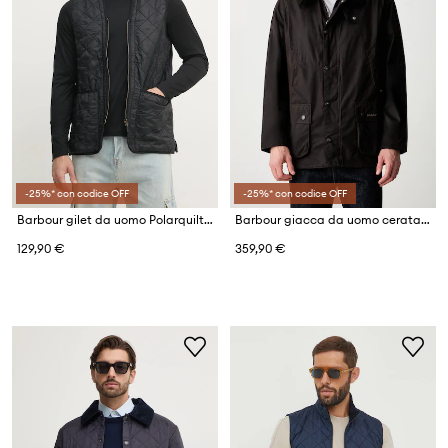
-25%* con codice OFF
-25%* con codice OFF
Barbour gilet da uomo Polarquilt Waistcoat/Zip-In Liner
Barbour giacca da uomo cerata Ashby Wax Jacket
129,90 €
359,90 €