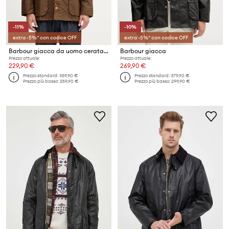
-11%
-10%
extra -5%* con codice OFF
extra -5%* con codice OFF
Barbour giacca da uomo cerata Ashby Wax Jacket
Barbour giacca
Prezzo attuale:
Prezzo attuale:
229,90 €
269,90 €
Prezzo standard:
359,90 €
Prezzo standard:
379,90 €
Prezzo più basso:
259,90 €
Prezzo più basso:
299,90 €