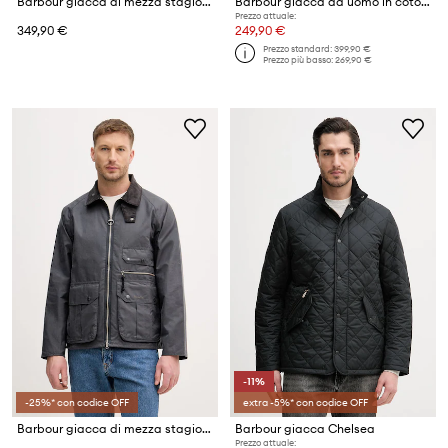
Barbour giacca di mezza stagione da uomo con cotone Bedale
Barbour giacca da uomo in cotone Northumbria
Prezzo attuale:
349,90 €
249,90 €
Prezzo standard:
399,90 €
Prezzo più basso:
269,90 €
-11%
-25%* con codice OFF
extra -5%* con codice OFF
Barbour giacca di mezza stagione da uomo in cotone
Barbour giacca Chelsea
Prezzo attuale: