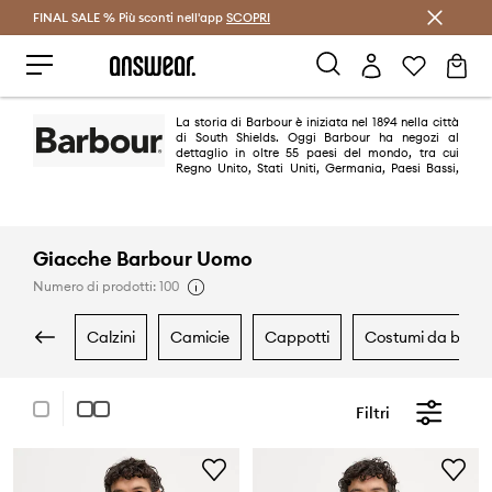
FINAL SALE % Più sconti nell'app
Risparmia con Answear Club >
SCOPRI
La storia di Barbour è iniziata nel 1894 nella città
di South Shields. Oggi Barbour ha negozi al
dettaglio in oltre 55 paesi del mondo, tra cui
Regno Unito, Stati Uniti, Germania, Paesi Bassi,
Austria, Francia, Italia, Spagna, Argentina, Nuova Zelanda e Giappone.
Barbour sposa i valori unici della campagna britannica e porta qualità di
spirito, fermezza e fascino nei suoi capi di abbigliamento belli e funzionali.
Giacche Barbour Uomo
Numero di prodotti: 100
calzini
camicie
cappotti
costumi da bagn
Filtri