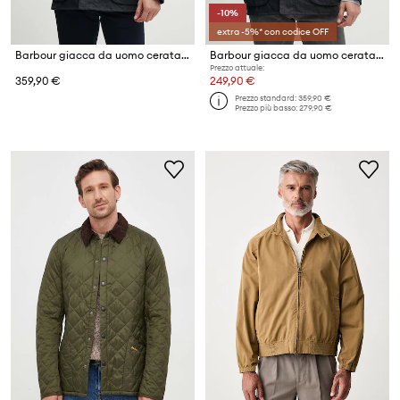
-10%
extra -5%* con codice OFF
Barbour giacca da uomo cerata Ashby Wax Jacket
Barbour giacca da uomo cerata Ashby Wax Jacket
Prezzo attuale:
359,90 €
249,90 €
Prezzo standard:
359,90 €
Prezzo più basso:
279,90 €