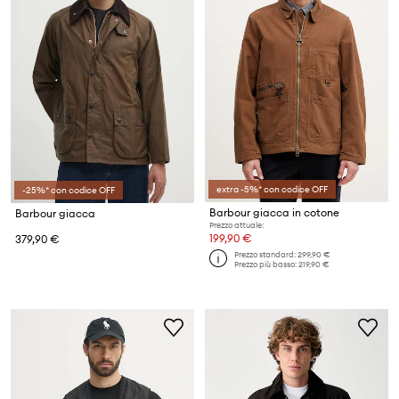
extra -5%* con codice OFF
-25%* con codice OFF
Barbour giacca in cotone
Barbour giacca
Prezzo attuale:
199,90 €
379,90 €
Prezzo standard:
299,90 €
Prezzo più basso:
219,90 €