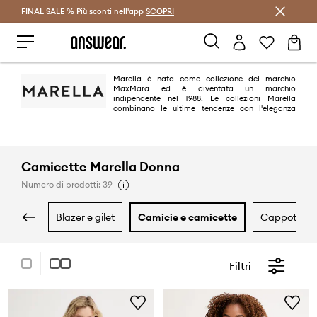
FINAL SALE % Più sconti nell'app
Risparmia con Answear Club >
SCOPRI
Marella è nata come collezione del marchio
MaxMara ed è diventata un marchio
indipendente nel 1988. Le collezioni Marella
combinano le ultime tendenze con l'eleganza
italiana. Sono create per donne moderne e dinamiche che puntano
sull'atemporalità e sulla qualità della moda.
Camicette Marella Donna
Numero di prodotti: 39
blazer e gilet
camicie e camicette
cappotti
Filtri