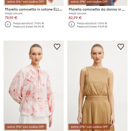
extra -5%* con codice OFF
extra -5%* con codice OFF
Marella camicetta in cotone ELLENO
Marella camicetta da donna in viscosa CIPPO
Prezzo attuale:
Prezzo attuale:
79,99 €
82,99 €
Prezzo standard:
179,90 €
Prezzo standard:
119,90 €
Prezzo più basso:
84,90 €
Prezzo più basso:
93,99 €
extra -5%* con codice OFF
extra -5%* con codice OFF