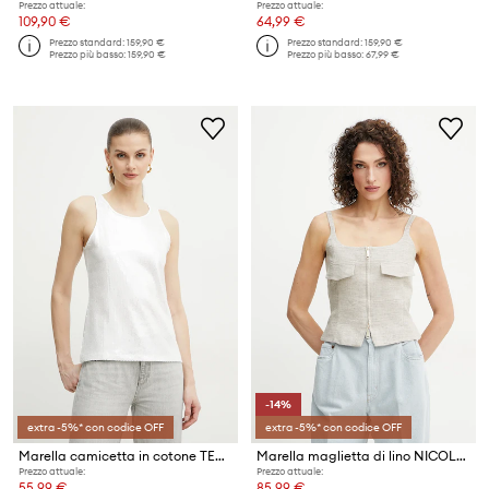
Prezzo attuale:
Prezzo attuale:
109,90 €
64,99 €
Prezzo standard:
159,90 €
Prezzo standard:
159,90 €
Prezzo più basso:
159,90 €
Prezzo più basso:
67,99 €
-14%
extra -5%* con codice OFF
extra -5%* con codice OFF
Marella camicetta in cotone TERZO
Marella maglietta di lino NICOLAS
Prezzo attuale:
Prezzo attuale:
55,99 €
85,99 €