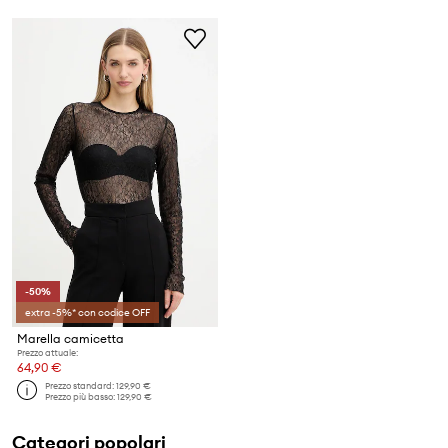
-50%
extra -5%* con codice OFF
Marella camicetta
Prezzo attuale:
64,90 €
Prezzo standard:
129,90 €
Prezzo più basso:
129,90 €
Categori popolari