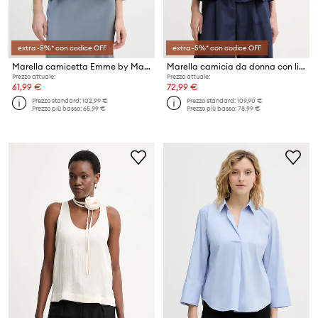
extra -5%* con codice OFF
extra -5%* con codice OFF
Marella camicetta Emme by Marella
Marella camicia da donna con lino Emme by Marella
Prezzo attuale:
Prezzo attuale:
61,99 €
72,99 €
Prezzo standard:
102,99 €
Prezzo standard:
109,90 €
Prezzo più basso:
65,99 €
Prezzo più basso:
78,99 €