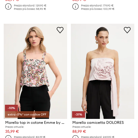
Prezzo standard:
129,90 €
Prezzo standard:
179,90 €
Prezzo più basso:
58,90 €
Prezzo più basso:
100,99 €
-10%
extra -5%* con codice OFF
-31%
Marella top in cotone Emme by Marella
Marella camicetta DOLORES
Prezzo attuale:
Prezzo attuale:
35,99 €
88,99 €
Prezzo standard:
83,99 €
Prezzo standard:
249,90 €