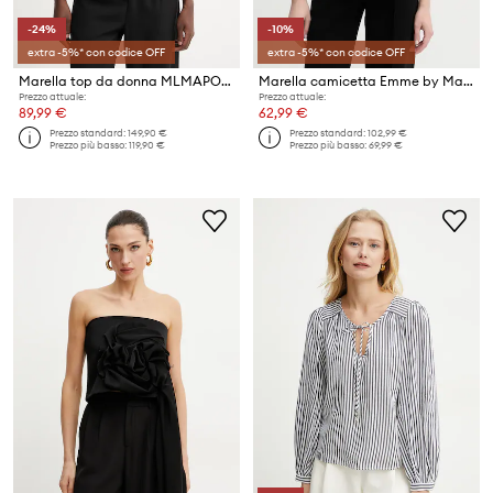
-24%
-10%
extra -5%* con codice OFF
extra -5%* con codice OFF
Marella top da donna MLMAPOGEO
Marella camicetta Emme by Marella
Prezzo attuale:
Prezzo attuale:
89,99 €
62,99 €
Prezzo standard:
149,90 €
Prezzo standard:
102,99 €
Prezzo più basso:
119,90 €
Prezzo più basso:
69,99 €