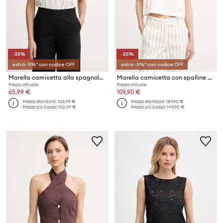
-35%
-26%
extra -5%* con codice OFF
extra -5%* con codice OFF
Marella camicetta alla spagnola da donna in cotone Emme by Marella
Marella camicetta con spalline da donna con misto lino MLMUNIONE
Prezzo attuale:
Prezzo attuale:
65,99 €
109,90 €
Prezzo standard:
102,99 €
Prezzo standard:
189,90 €
Prezzo più basso:
102,99 €
Prezzo più basso:
149,90 €