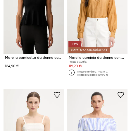
-14%
extra -5%* con codice OFF
Marella camicetta da donna con lyocell MLSRAPACE
Marella camicia da donna con modal AFELIO
Prezzo attuale:
124,90 €
119,90 €
Prezzo standard:
199,90 €
Prezzo più basso:
139,90 €