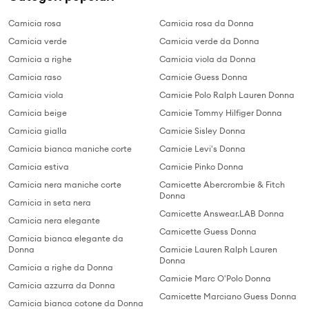
Camicia rosa
Camicia rosa da Donna
Camicia verde
Camicia verde da Donna
Camicia a righe
Camicia viola da Donna
Camicia raso
Camicie Guess Donna
Camicia viola
Camicie Polo Ralph Lauren Donna
Camicia beige
Camicie Tommy Hilfiger Donna
Camicia gialla
Camicie Sisley Donna
Camicia bianca maniche corte
Camicie Levi's Donna
Camicia estiva
Camicie Pinko Donna
Camicia nera maniche corte
Camicette Abercrombie & Fitch
Donna
Camicia in seta nera
Camicette Answear.LAB Donna
Camicia nera elegante
Camicette Guess Donna
Camicia bianca elegante da
Donna
Camicie Lauren Ralph Lauren
Donna
Camicia a righe da Donna
Camicie Marc O'Polo Donna
Camicia azzurra da Donna
Camicette Marciano Guess Donna
Camicia bianca cotone da Donna