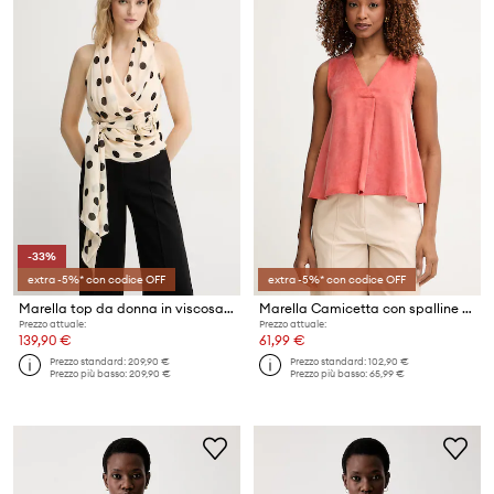
-33%
extra -5%* con codice OFF
extra -5%* con codice OFF
Marella top da donna in viscosa CABINA
Marella Camicetta con spalline da donna in lyocell Emme by Marella
Prezzo attuale:
Prezzo attuale:
139,90 €
61,99 €
Prezzo standard:
209,90 €
Prezzo standard:
102,90 €
Prezzo più basso:
209,90 €
Prezzo più basso:
65,99 €