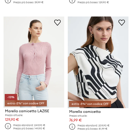
Prezzo più basso:
39,99 €
Prezzo più basso:
129,90 €
-13%
extra -5%* con codice OFF
extra -5%* con codice OFF
Marella camicetta LAZISE
Marella camicetta
Prezzo attuale:
Prezzo attuale:
129,90 €
76,99 €
Prezzo standard:
249,90 €
Prezzo standard:
209,90 €
Prezzo più basso:
149,90 €
Prezzo più basso:
81,99 €