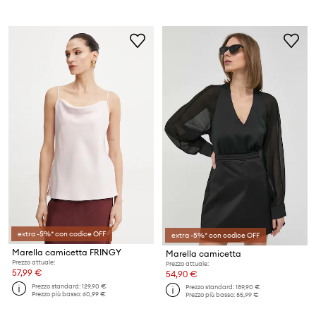
extra -5%* con codice OFF
extra -5%* con codice OFF
Marella camicetta FRINGY
Marella camicetta
Prezzo attuale:
Prezzo attuale:
57,99 €
54,90 €
Prezzo standard:
129,90 €
Prezzo standard:
189,90 €
Prezzo più basso:
60,99 €
Prezzo più basso:
55,99 €