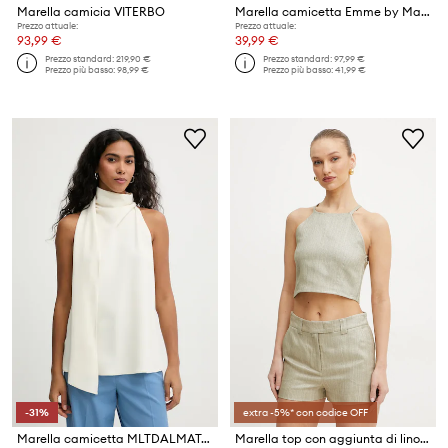
Marella camicia VITERBO
Marella camicetta Emme by Marella
Prezzo attuale:
Prezzo attuale:
93,99 €
39,99 €
Prezzo standard:
219,90 €
Prezzo standard:
97,99 €
Prezzo più basso:
98,99 €
Prezzo più basso:
41,99 €
-31%
extra -5%* con codice OFF
Marella camicetta MLTDALMATA
Marella top con aggiunta di lino STILLA