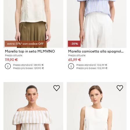
extra -5%* con codice OFF
-35%
Marella top in seta MLMVINO
Marella camicetta alla spagnola da donna in cotone Emme by Marella
Prezzo attuale:
Prezzo attuale:
119,90 €
65,99 €
Prezzo standard:
189,90 €
Prezzo standard:
102,99 €
Prezzo più basso:
129,90 €
Prezzo più basso:
102,99 €