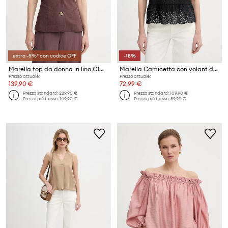
extra -5%* con codice OFF
-18%
Marella top da donna in lino GIORNO
Marella Camicetta con volant da donna Emme by Marella
Prezzo attuale:
Prezzo attuale:
139,90 €
72,99 €
Prezzo standard:
229,90 €
Prezzo standard:
109,90 €
Prezzo più basso:
149,90 €
Prezzo più basso:
89,99 €