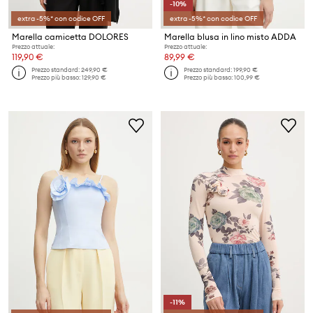
-10%
extra -5%* con codice OFF
extra -5%* con codice OFF
Marella camicetta DOLORES
Marella blusa in lino misto ADDA
Prezzo attuale:
Prezzo attuale:
119,90 €
89,99 €
Prezzo standard:
249,90 €
Prezzo standard:
199,90 €
Prezzo più basso:
129,90 €
Prezzo più basso:
100,99 €
-11%