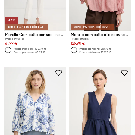
-23%
extra -5%* con codice OFF
extra -5%* con codice OFF
Marella Camicetta con spalline da donna in lyocell Emme by Marella
Marella camicetta alla spagnola da donna con modal MERINGA
Prezzo attuale:
Prezzo attuale:
61,99 €
129,90 €
Prezzo standard:
102,90 €
Prezzo standard:
219,90 €
Prezzo più basso:
80,99 €
Prezzo più basso:
139,90 €