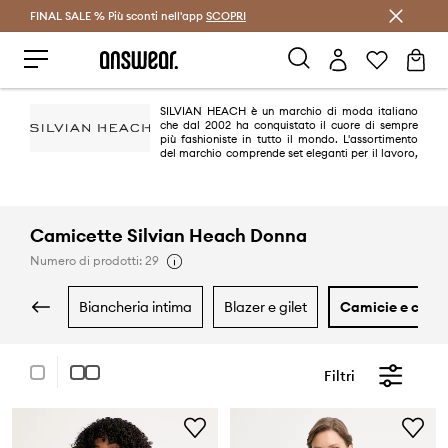
FINAL SALE % Più sconti nell'app
Risparmia con Answear Club >
SCOPRI
SILVIAN HEACH è un marchio di moda italiano
che dal 2002 ha conquistato il cuore di sempre
più fashioniste in tutto il mondo. L'assortimento
del marchio comprende set eleganti per il lavoro,
abiti glamour chic e abbigliamento casual e sportivo. Cosa hanno in
comune? Design trendy e distintivo, tagli interessanti e finiture di grande
effetto.
Camicette Silvian Heach Donna
Numero di prodotti: 29
biancheria intima
blazer e gilet
camicie e cami
Filtri