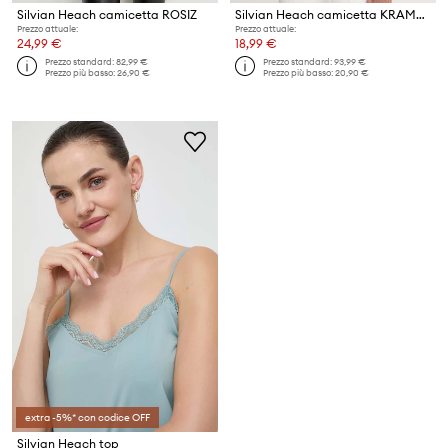
Silvian Heach camicetta ROSIZ
Silvian Heach camicetta KRAMER
Prezzo attuale:
Prezzo attuale:
24,99 €
18,99 €
Prezzo standard:
82,99 €
Prezzo standard:
93,99 €
Prezzo più basso:
26,90 €
Prezzo più basso:
20,90 €
extra -5%* con codice OFF
Silvian Heach top