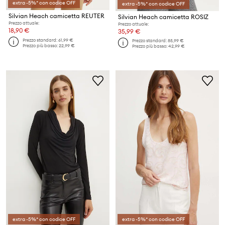
extra -5%* con codice OFF
extra -5%* con codice OFF
Silvian Heach camicetta REUTER
Silvian Heach camicetta ROSIZ
Prezzo attuale:
Prezzo attuale:
18,90 €
35,99 €
Prezzo standard:
61,99 €
Prezzo standard:
85,99 €
Prezzo più basso:
22,99 €
Prezzo più basso:
42,99 €
extra -5%* con codice OFF
extra -5%* con codice OFF