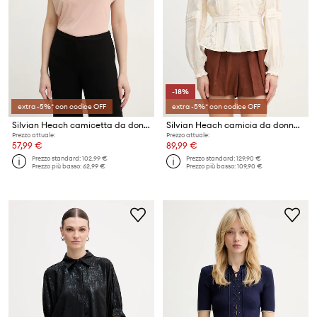
-18%
extra -5%* con codice OFF
extra -5%* con codice OFF
Silvian Heach camicetta da donna RAMAN
Silvian Heach camicia da donna in cotone AGRIN
Prezzo attuale:
Prezzo attuale:
57,99 €
89,99 €
Prezzo standard:
102,99 €
Prezzo standard:
129,90 €
Prezzo più basso:
62,99 €
Prezzo più basso:
109,90 €