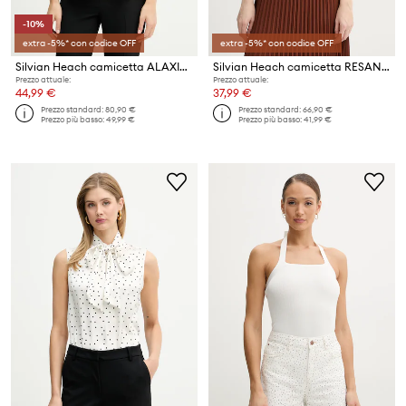
-10%
extra -5%* con codice OFF
extra -5%* con codice OFF
Silvian Heach camicetta ALAXIM
Silvian Heach camicetta RESANA
Prezzo attuale:
Prezzo attuale:
44,99 €
37,99 €
Prezzo standard:
80,90 €
Prezzo standard:
66,90 €
Prezzo più basso:
49,99 €
Prezzo più basso:
41,99 €