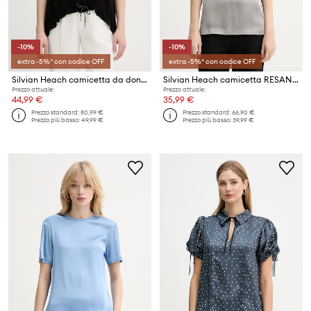
-10%
-10%
extra -5%* con codice OFF
extra -5%* con codice OFF
Silvian Heach camicetta da donna in viscosa TIBBIG
Silvian Heach camicetta RESANA
Prezzo attuale:
Prezzo attuale:
44,99 €
35,99 €
Prezzo standard:
80,99 €
Prezzo standard:
66,90 €
Prezzo più basso:
49,99 €
Prezzo più basso:
39,99 €