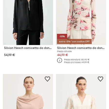
-10%
extra -5%* con codice OFF
Silvian Heach camicetta da donna DATHIO
Silvian Heach camicetta da donna VANAS
Prezzo attuale:
54,99 €
44,99 €
Prezzo standard:
80,90 €
Prezzo più basso:
49,99 €