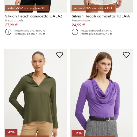
extra -5%* con codice OFF
extra -5%* con codice OFF
Silvian Heach camicetta GALAZI
Silvian Heach camicetta TOLAIA
Prezzo attuale:
Prezzo attuale:
37,99 €
24,99 €
Prezzo standard:
66,90 €
Prezzo standard:
54,99 €
Prezzo più basso:
41,99 €
Prezzo più basso:
27,49 €
-17%
-16%