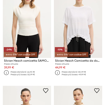
-24%
-10%
extra -5%* con codice OFF
extra -5%* con codice OFF
Silvian Heach camicetta SAMOLDI
Silvian Heach Camicetta da donna in viscosa TIBBIG
Prezzo attuale:
Prezzo attuale:
39,99 €
44,99 €
Prezzo standard:
66,90 €
Prezzo standard:
80,99 €
Prezzo più basso:
52,99 €
Prezzo più basso:
49,99 €