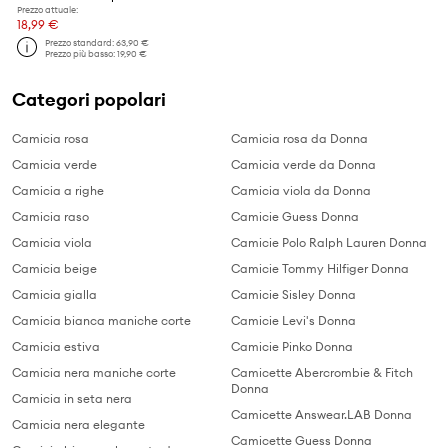
Prezzo attuale:
18,99 €
Prezzo standard:
63,90 €
Prezzo più basso:
19,90 €
Categori popolari
Camicia rosa
Camicia rosa da Donna
Camicia verde
Camicia verde da Donna
Camicia a righe
Camicia viola da Donna
Camicia raso
Camicie Guess Donna
Camicia viola
Camicie Polo Ralph Lauren Donna
Camicia beige
Camicie Tommy Hilfiger Donna
Camicia gialla
Camicie Sisley Donna
Camicia bianca maniche corte
Camicie Levi's Donna
Camicia estiva
Camicie Pinko Donna
Camicia nera maniche corte
Camicette Abercrombie & Fitch
Donna
Camicia in seta nera
Camicette Answear.LAB Donna
Camicia nera elegante
Camicette Guess Donna