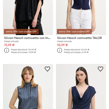
extra -5%* con codice OFF
extra -5%* con codice OFF
Silvian Heach camicetta con lino SILIA
Silvian Heach camicetta TALOR
Prezzo attuale:
Prezzo attuale:
72,99 €
55,99 €
Prezzo standard:
90,90 €
Prezzo standard:
90,90 €
Prezzo più basso:
79,99 €
Prezzo più basso:
61,99 €