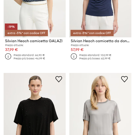
-19%
extra -5%* con codice OFF
extra -5%* con codice OFF
Silvian Heach camicetta GALAZI
Silvian Heach camicetta da donna RAMAN
Prezzo attuale:
Prezzo attuale:
37,99 €
57,99 €
Prezzo standard:
66,90 €
Prezzo standard:
102,99 €
Prezzo più basso:
46,99 €
Prezzo più basso:
62,99 €