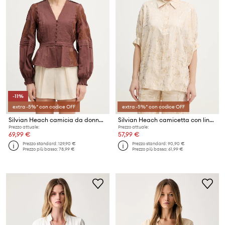
-11%
extra -5%* con codice OFF
extra -5%* con codice OFF
Silvian Heach camicia da donna in cotone AGRIN
Silvian Heach camicetta con lino SILIA
Prezzo attuale:
Prezzo attuale:
69,99 €
57,99 €
Prezzo standard:
129,90 €
Prezzo standard:
90,90 €
Prezzo più basso:
78,99 €
Prezzo più basso:
61,99 €