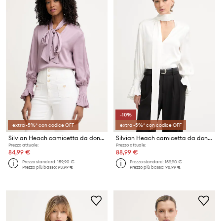
-10%
extra -5%* con codice OFF
extra -5%* con codice OFF
Silvian Heach camicetta da donna con viscosa SALIS
Silvian Heach camicetta da donna con viscosa SALIS
Prezzo attuale:
Prezzo attuale:
84,99 €
88,99 €
Prezzo standard:
159,90 €
Prezzo standard:
159,90 €
Prezzo più basso:
93,99 €
Prezzo più basso:
98,99 €