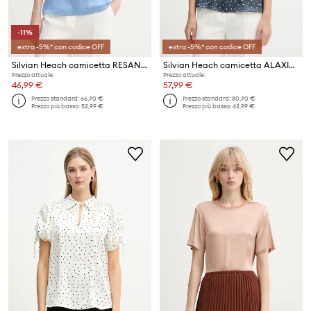
-11%
extra -5%* con codice OFF
extra -5%* con codice OFF
Silvian Heach camicetta RESANA
Silvian Heach camicetta ALAXIM
Prezzo attuale:
Prezzo attuale:
46,99 €
57,99 €
Prezzo standard:
66,90 €
Prezzo standard:
80,90 €
Prezzo più basso:
52,99 €
Prezzo più basso:
62,99 €