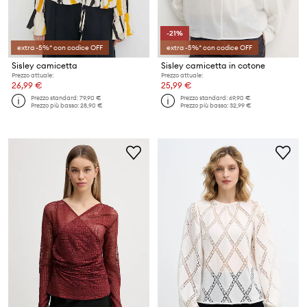
-21%
extra -5%* con codice OFF
extra -5%* con codice OFF
Sisley camicetta
Sisley camicetta in cotone
Prezzo attuale:
Prezzo attuale:
26,99 €
25,99 €
Prezzo standard:
79,90 €
Prezzo standard:
69,90 €
Prezzo più basso:
28,90 €
Prezzo più basso:
32,99 €