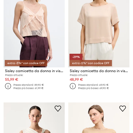
-29%
extra -5%* con codice OFF
extra -5%* con codice OFF
Sisley camicetta da donna in viscosa
Sisley camicetta da donna in viscosa
Prezzo attuale:
Prezzo attuale:
55,99 €
48,99 €
Prezzo standard:
89,90 €
Prezzo standard:
69,90 €
Prezzo più basso:
61,99 €
Prezzo più basso:
69,90 €