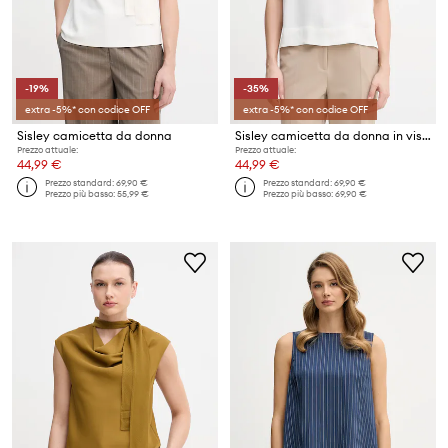
-19%
-35%
extra -5%* con codice OFF
extra -5%* con codice OFF
Sisley camicetta da donna
Sisley camicetta da donna in viscosa
Prezzo attuale:
Prezzo attuale:
44,99 €
44,99 €
Prezzo standard:
69,90 €
Prezzo standard:
69,90 €
Prezzo più basso:
55,99 €
Prezzo più basso:
69,90 €