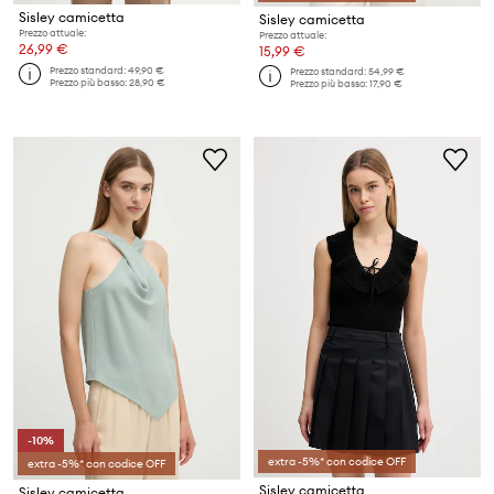
Sisley camicetta
Sisley camicetta
Prezzo attuale:
Prezzo attuale:
26,99 €
15,99 €
Prezzo standard:
49,90 €
Prezzo standard:
54,99 €
Prezzo più basso:
28,90 €
Prezzo più basso:
17,90 €
-10%
extra -5%* con codice OFF
extra -5%* con codice OFF
Sisley camicetta
Sisley camicetta