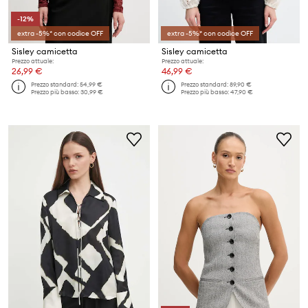
-12%
extra -5%* con codice OFF
extra -5%* con codice OFF
Sisley camicetta
Sisley camicetta
Prezzo attuale:
Prezzo attuale:
26,99 €
46,99 €
Prezzo standard:
54,99 €
Prezzo standard:
89,90 €
Prezzo più basso:
30,99 €
Prezzo più basso:
47,90 €