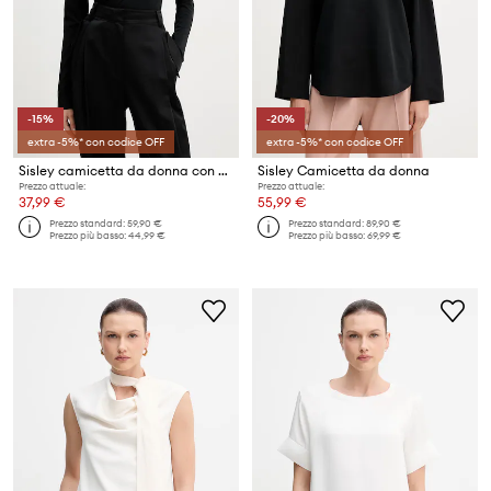
-15%
-20%
extra -5%* con codice OFF
extra -5%* con codice OFF
Sisley camicetta da donna con viscosa
Sisley Camicetta da donna
Prezzo attuale:
Prezzo attuale:
37,99 €
55,99 €
Prezzo standard:
59,90 €
Prezzo standard:
89,90 €
Prezzo più basso:
44,99 €
Prezzo più basso:
69,99 €