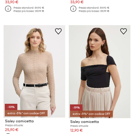
33,90 €
33,90 €
Prezzo standard:
59,90 €
Prezzo standard:
59,90 €
Prezzo più basso:
39,99 €
Prezzo più basso:
39,99 €
-10%
-19%
extra -5%* con codice OFF
extra -5%* con codice OFF
Sisley camicetta
Sisley camicetta
Prezzo attuale:
Prezzo attuale:
25,90 €
12,90 €