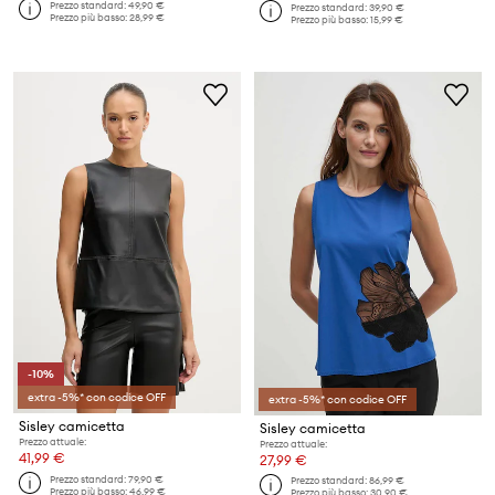
Prezzo standard:
49,90 €
Prezzo standard:
39,90 €
Prezzo più basso:
28,99 €
Prezzo più basso:
15,99 €
-10%
extra -5%* con codice OFF
extra -5%* con codice OFF
Sisley camicetta
Sisley camicetta
Prezzo attuale:
Prezzo attuale:
41,99 €
27,99 €
Prezzo standard:
79,90 €
Prezzo standard:
86,99 €
Prezzo più basso:
46,99 €
Prezzo più basso:
30,90 €