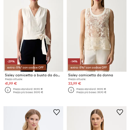
-29%
-14%
extra -5%* con codice OFF
extra -5%* con codice OFF
Sisley camicetta a busta da donna con viscosa
Sisley camicetta da donna
Prezzo attuale:
Prezzo attuale:
41,99 €
33,99 €
Prezzo standard:
59,90 €
Prezzo standard:
39,90 €
Prezzo più basso:
59,90 €
Prezzo più basso:
39,90 €