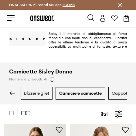
FINAL SALE % Più sconti nell'app
Risparmia con Answear Club >
SCOPRI
Sisley è il marchio di abbigliamento di fama
mondiale con molti anni di esperienza. Il brand
offre le ultime tendenze e la qualità a prezzi
accessibili. La moltitudine di fantasie, texture e
modelli permette di creare facilmente il guardaroba per tutto l'anno, sia
per gli uomini che per le donne.
Camicette Sisley Donna
Numero di prodotti: 41
blazer e gilet
camicie e camicette
cappotti
Filtri