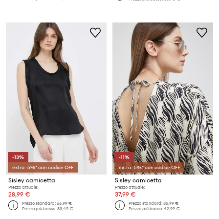
-13%
-11%
extra -5%* con codice OFF
extra -5%* con codice OFF
Sisley camicetta
Sisley camicetta
Prezzo attuale:
Prezzo attuale:
28,99 €
37,99 €
Prezzo standard:
66,99 €
Prezzo standard:
85,99 €
Prezzo più basso:
33,49 €
Prezzo più basso:
42,99 €