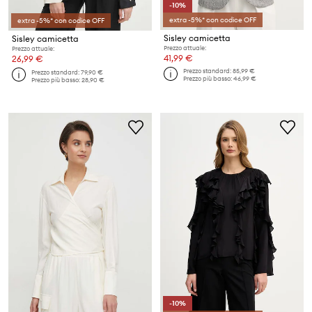
-10%
extra -5%* con codice OFF
extra -5%* con codice OFF
Sisley camicetta
Sisley camicetta
Prezzo attuale:
Prezzo attuale:
41,99 €
26,99 €
Prezzo standard:
85,99 €
Prezzo standard:
79,90 €
Prezzo più basso:
46,99 €
Prezzo più basso:
28,90 €
-10%