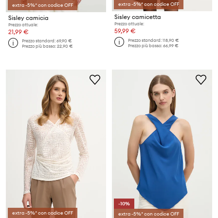
extra -5%* con codice OFF
extra -5%* con codice OFF
Sisley camicetta
Sisley camicia
Prezzo attuale:
Prezzo attuale:
59,99 €
21,99 €
Prezzo standard:
118,90 €
Prezzo standard:
69,90 €
Prezzo più basso:
66,99 €
Prezzo più basso:
22,90 €
-10%
extra -5%* con codice OFF
extra -5%* con codice OFF