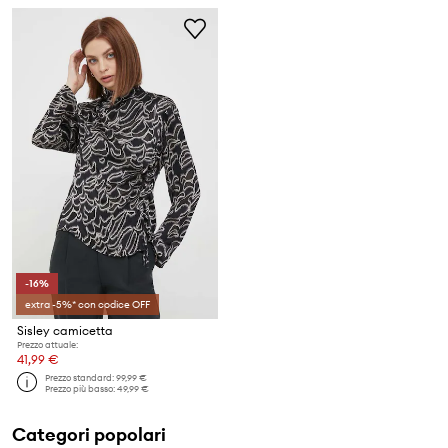
-16%
extra -5%* con codice OFF
Sisley camicetta
Prezzo attuale:
41,99 €
Prezzo standard:
99,99 €
Prezzo più basso:
49,99 €
Categori popolari