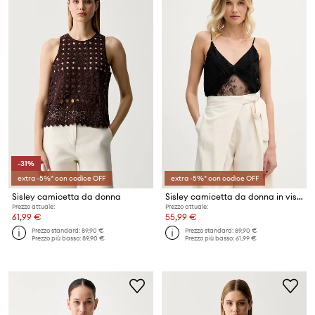
-31%
extra -5%* con codice OFF
extra -5%* con codice OFF
Sisley camicetta da donna
Sisley camicetta da donna in viscosa
Prezzo attuale:
Prezzo attuale:
61,99 €
55,99 €
Prezzo standard:
89,90 €
Prezzo standard:
89,90 €
Prezzo più basso:
89,90 €
Prezzo più basso:
61,99 €