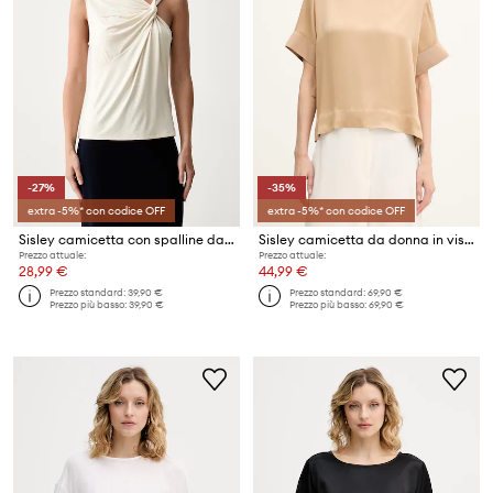
-27%
-35%
extra -5%* con codice OFF
extra -5%* con codice OFF
Sisley camicetta con spalline da donna con viscosa
Sisley camicetta da donna in viscosa
Prezzo attuale:
Prezzo attuale:
28,99 €
44,99 €
Prezzo standard:
39,90 €
Prezzo standard:
69,90 €
Prezzo più basso:
39,90 €
Prezzo più basso:
69,90 €