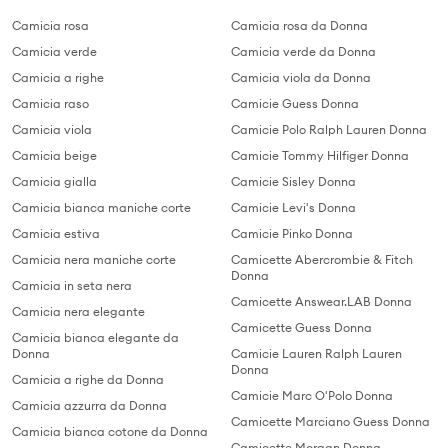
Camicia rosa
Camicia rosa da Donna
Camicia verde
Camicia verde da Donna
Camicia a righe
Camicia viola da Donna
Camicia raso
Camicie Guess Donna
Camicia viola
Camicie Polo Ralph Lauren Donna
Camicia beige
Camicie Tommy Hilfiger Donna
Camicia gialla
Camicie Sisley Donna
Camicia bianca maniche corte
Camicie Levi's Donna
Camicia estiva
Camicie Pinko Donna
Camicia nera maniche corte
Camicette Abercrombie & Fitch
Donna
Camicia in seta nera
Camicette Answear.LAB Donna
Camicia nera elegante
Camicette Guess Donna
Camicia bianca elegante da
Donna
Camicie Lauren Ralph Lauren
Donna
Camicia a righe da Donna
Camicie Marc O'Polo Donna
Camicia azzurra da Donna
Camicette Marciano Guess Donna
Camicia bianca cotone da Donna
Camicette Morgan Donna