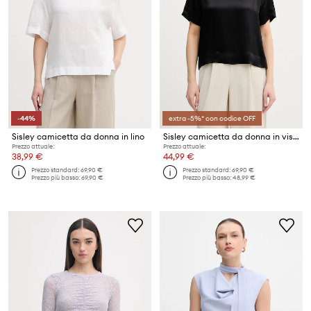
-44%
extra -5%* con codice OFF
Sisley camicetta da donna in lino
Sisley camicetta da donna in viscosa
Prezzo attuale:
Prezzo attuale:
38,99 €
44,99 €
Prezzo standard:
69,90 €
Prezzo standard:
69,90 €
Prezzo più basso:
69,90 €
Prezzo più basso:
48,99 €