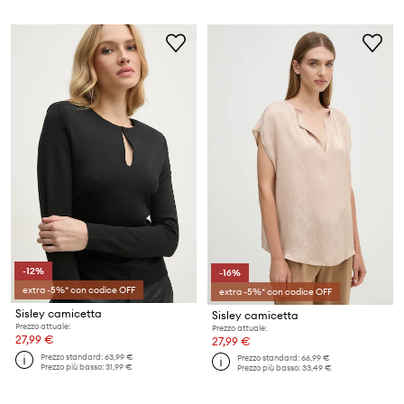
-12%
-16%
extra -5%* con codice OFF
extra -5%* con codice OFF
Sisley camicetta
Sisley camicetta
Prezzo attuale:
Prezzo attuale:
27,99 €
27,99 €
Prezzo standard:
63,99 €
Prezzo standard:
66,99 €
Prezzo più basso:
31,99 €
Prezzo più basso:
33,49 €