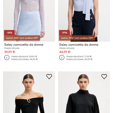
-18%
-19%
extra -5%* con codice OFF
extra -5%* con codice OFF
Sisley camicetta da donna
Sisley camicetta da donna
Prezzo attuale:
Prezzo attuale:
39,99 €
44,99 €
Prezzo standard:
59,90 €
Prezzo standard:
71,99 €
Prezzo più basso:
48,99 €
Prezzo più basso:
55,99 €