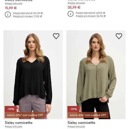
Prezzo attuale:
Prezzo attuale:
35,99 €
15,99 €
Prezzo standard:
69,90 €
Prezzo standard:
54,99 €
Prezzo più basso:
36,90 €
Prezzo più basso:
17,90 €
-15%
-15%
extra -5%* con codice OFF
extra -5%* con codice OFF
Sisley camicetta
Sisley camicetta
Prezzo attuale:
Prezzo attuale: