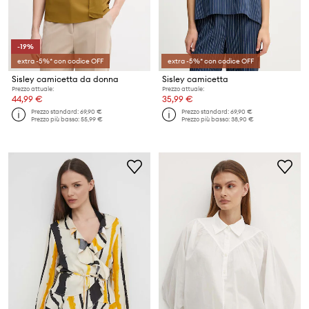
-19%
extra -5%* con codice OFF
extra -5%* con codice OFF
Sisley camicetta da donna
Sisley camicetta
Prezzo attuale:
Prezzo attuale:
44,99 €
35,99 €
Prezzo standard:
69,90 €
Prezzo standard:
69,90 €
Prezzo più basso:
55,99 €
Prezzo più basso:
38,90 €