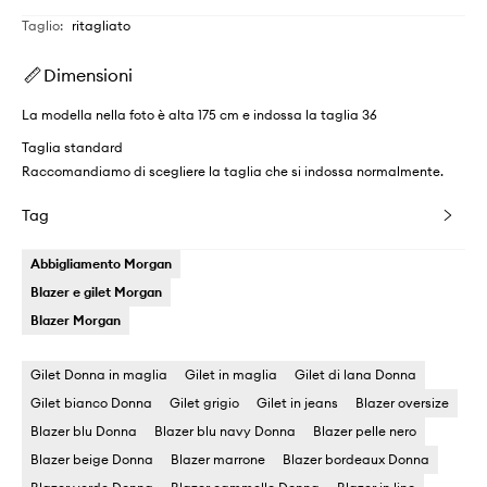
Taglio
:
ritagliato
Dimensioni
La modella nella foto è alta 175 cm e indossa la taglia 36
Taglia standard
Raccomandiamo di scegliere la taglia che si indossa normalmente.
Tag
Abbigliamento Morgan
Blazer e gilet Morgan
Blazer Morgan
Gilet Donna in maglia
Gilet in maglia
Gilet di lana Donna
Gilet bianco Donna
Gilet grigio
Gilet in jeans
Blazer oversize
Blazer blu Donna
Blazer blu navy Donna
Blazer pelle nero
Blazer beige Donna
Blazer marrone
Blazer bordeaux Donna