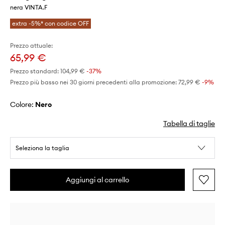
nera VINTA.F
extra -5%* con codice OFF
Prezzo attuale:
65,99 €
Prezzo standard:
104,99 €
-37%
Prezzo più basso nei 30 giorni precedenti alla promozione:
72,99 €
 -9%
Colore:
nero
Tabella di taglie
Seleziona la taglia
Aggiungi al carrello