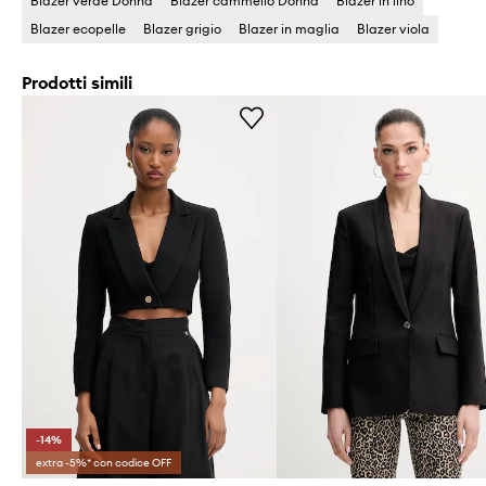
Blazer verde Donna
Blazer cammello Donna
Blazer in lino
Blazer ecopelle
Blazer grigio
Blazer in maglia
Blazer viola
Prodotti simili
-14%
extra -5%* con codice OFF