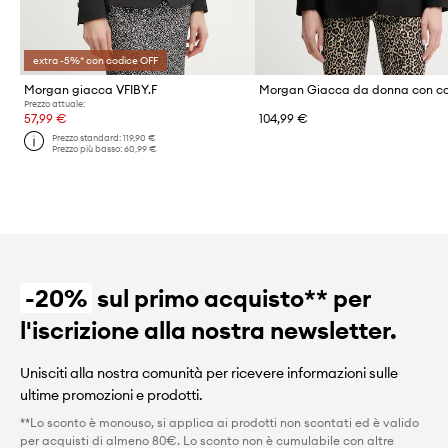
extra -5%* con codice OFF
Morgan giacca VFIBY.F
Morgan Giacca da donna con c
Prezzo attuale:
57,99 €
104,99 €
Prezzo standard:
119,90 €
Prezzo più basso:
60,99 €
-20%
sul primo acquisto** per
l'iscrizione alla nostra newsletter.
Unisciti alla nostra comunità per ricevere informazioni sulle
ultime promozioni e prodotti.
**Lo sconto è monouso, si applica ai prodotti non scontati ed è valido
per acquisti di almeno 80€. Lo sconto non è cumulabile con altre