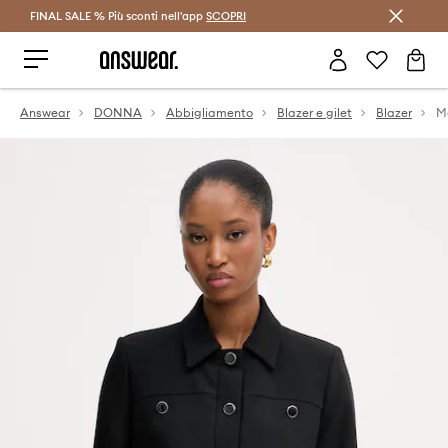
FINAL SALE % Più sconti nell'app
Risparmia con Answear Club >
SCOPRI
Answear
DONNA
Abbigliamento
Blazer e gilet
Blazer