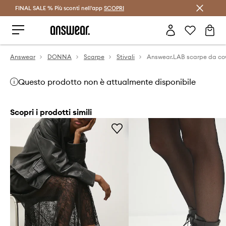
FINAL SALE % Più sconti nell'app
Risparmia con Answear Club >
SCOPRI
Answear
DONNA
Scarpe
Stivali
Answear.LAB scarpe da c
Questo prodotto non è attualmente disponibile
Scopri i prodotti simili