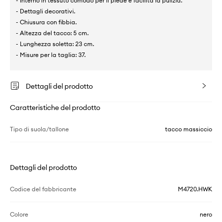
- Interno in tessuto comodo per il piede e facilita la pulizia.
- Dettagli decorativi.
- Chiusura con fibbia.
- Altezza del tacco: 5 cm.
- Lunghezza soletta: 23 cm.
- Misure per la taglia: 37.
Dettagli del prodotto
Caratteristiche del prodotto
Tipo di suola/tallone
tacco massiccio
Dettagli del prodotto
Codice del fabbricante
M4720.HWK
Colore
nero