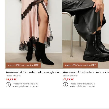
extra -5%* con codice OFF
extra -5%* con codice OFF
Answear.LAB stivaletti alla caviglia in camoscio
Prezzo attuale:
Prezzo attuale:
49,99 €
72,99 €
Prezzo standard:
119,90 €
Prezzo standard:
159,90 €
Prezzo più basso:
52,99 €
Prezzo più basso:
75,99 €