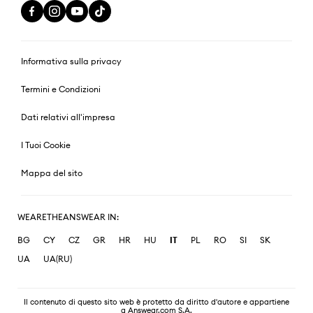
Informativa sulla privacy
Termini e Condizioni
Dati relativi all'impresa
I Tuoi Cookie
Mappa del sito
WEARETHEANSWEAR IN:
BG
CY
CZ
GR
HR
HU
IT
PL
RO
SI
SK
UA
UA(RU)
Il contenuto di questo sito web è protetto da diritto d'autore e appartiene
a Answear.com S.A.