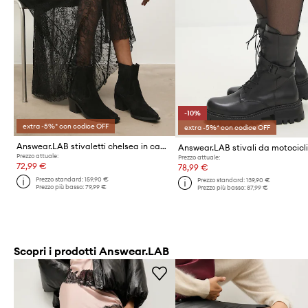
-10%
extra -5%* con codice OFF
extra -5%* con codice OFF
Answear.LAB stivaletti chelsea in camoscio
Prezzo attuale:
Prezzo attuale:
72,99 €
78,99 €
Prezzo standard:
159,90 €
Prezzo standard:
139,90 €
Prezzo più basso:
79,99 €
Prezzo più basso:
87,99 €
Scopri i prodotti Answear.LAB