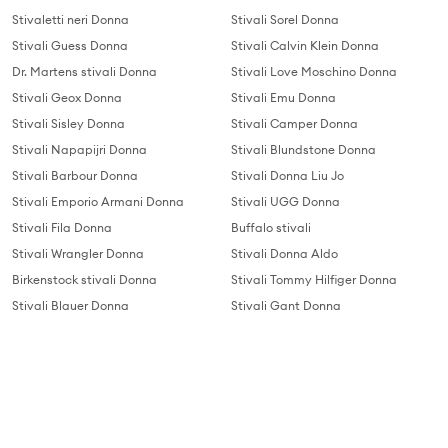
Stivaletti neri Donna
Stivali Sorel Donna
Stivali Guess Donna
Stivali Calvin Klein Donna
Dr. Martens stivali Donna
Stivali Love Moschino Donna
Stivali Geox Donna
Stivali Emu Donna
Stivali Sisley Donna
Stivali Camper Donna
Stivali Napapijri Donna
Stivali Blundstone Donna
Stivali Barbour Donna
Stivali Donna Liu Jo
Stivali Emporio Armani Donna
Stivali UGG Donna
Stivali Fila Donna
Buffalo stivali
Stivali Wrangler Donna
Stivali Donna Aldo
Birkenstock stivali Donna
Stivali Tommy Hilfiger Donna
Stivali Blauer Donna
Stivali Gant Donna