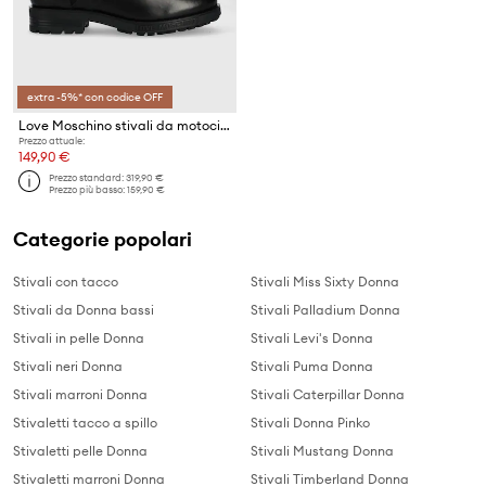
extra -5%* con codice OFF
Love Moschino stivali da motociclista
Prezzo attuale:
149,90 €
Prezzo standard:
319,90 €
Prezzo più basso:
159,90 €
Categorie popolari
Stivali con tacco
Stivali Miss Sixty Donna
Stivali da Donna bassi
Stivali Palladium Donna
Stivali in pelle Donna
Stivali Levi's Donna
Stivali neri Donna
Stivali Puma Donna
Stivali marroni Donna
Stivali Caterpillar Donna
Stivaletti tacco a spillo
Stivali Donna Pinko
Stivaletti pelle Donna
Stivali Mustang Donna
Stivaletti marroni Donna
Stivali Timberland Donna