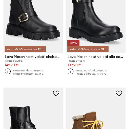
-12%
extra -5%* con codice OFF
extra -5%* con codice OFF
Love Moschino stivaletti chelsea in pelle
Love Moschino stivaletti alla caviglia in pelle
Prezzo attuale:
Prezzo attuale:
149,90 €
139,90 €
Prezzo standard:
259,90 €
Prezzo standard:
249,90 €
Prezzo più basso:
159,90 €
Prezzo più basso:
159,90 €