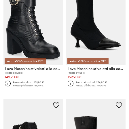
extra -5%* con codice OFF
extra -5%* con codice OFF
Love Moschino stivaletti alla caviglia in pelle
Love Moschino stivaletti alla caviglia
Prezzo attuale:
Prezzo attuale:
149,90 €
159,90 €
Prezzo standard:
289,90 €
Prezzo standard:
274,90 €
Prezzo più basso:
159,90 €
Prezzo più basso:
169,90 €