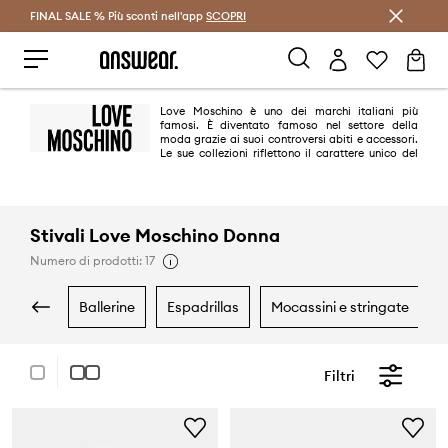
FINAL SALE % Più sconti nell'app
Risparmia con Answear Club >
SCOPRI
Love Moschino è uno dei marchi italiani più
famosi. È diventato famoso nel settore della
moda grazie ai suoi controversi abiti e accessori.
Le sue collezioni riflettono il carattere unico del
fondatore del marchio: le borse provocano motivi espressivi, tra cui il
cuore è il segno distintivo. Di loro si innamorarono star come Gwyneth
Paltrow, Rita Ora e Madonna.
Stivali Love Moschino Donna
Numero di prodotti: 17
ballerine
espadrillas
mocassini e stringate
Filtri