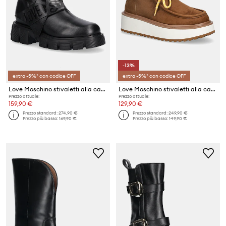
-13%
extra -5%* con codice OFF
extra -5%* con codice OFF
Love Moschino stivaletti alla caviglia in pelle
Love Moschino stivaletti alla caviglia
Prezzo attuale:
Prezzo attuale:
159,90 €
129,90 €
Prezzo standard:
274,90 €
Prezzo standard:
249,90 €
Prezzo più basso:
169,90 €
Prezzo più basso:
149,90 €