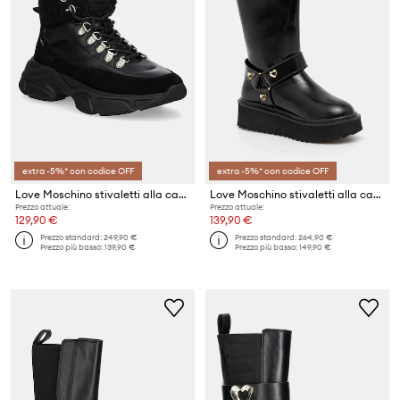
extra -5%* con codice OFF
extra -5%* con codice OFF
Love Moschino stivaletti alla caviglia
Love Moschino stivaletti alla caviglia in pelle
Prezzo attuale:
Prezzo attuale:
129,90 €
139,90 €
Prezzo standard:
249,90 €
Prezzo standard:
264,90 €
Prezzo più basso:
139,90 €
Prezzo più basso:
149,90 €