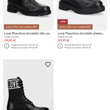
-15%
extra -5%* con codice OFF
extra -5%* con codice OFF
Love Moschino stivaletti alla caviglia in pelle
Love Moschino stivaletti chelsea in pelle
Prezzo attuale:
Prezzo attuale:
139,90 €
159,90 €
Prezzo standard:
264,90 €
Prezzo standard:
294,90 €
Prezzo più basso:
149,90 €
Prezzo più basso:
189,90 €