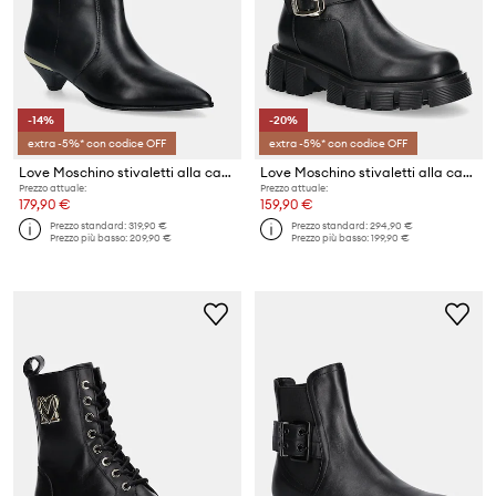
-14%
-20%
extra -5%* con codice OFF
extra -5%* con codice OFF
Love Moschino stivaletti alla caviglia in pelle
Love Moschino stivaletti alla caviglia in pelle
Prezzo attuale:
Prezzo attuale:
179,90 €
159,90 €
Prezzo standard:
319,90 €
Prezzo standard:
294,90 €
Prezzo più basso:
209,90 €
Prezzo più basso:
199,90 €