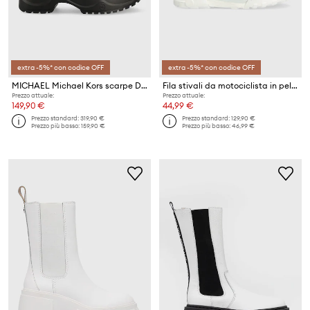
extra -5%* con codice OFF
extra -5%* con codice OFF
MICHAEL Michael Kors scarpe Dupree
Fila stivali da motociclista in pelle Grunge II L
Prezzo attuale:
Prezzo attuale:
149,90 €
44,99 €
Prezzo standard:
319,90 €
Prezzo standard:
129,90 €
Prezzo più basso:
159,90 €
Prezzo più basso:
46,99 €