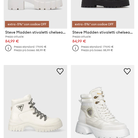
extra -5%* con codice OFF
extra -5%* con codice OFF
Steve Madden stivaletti chelsea in pelle Ballistic
Steve Madden stivaletti chelsea in pelle Vivianne
Prezzo attuale:
Prezzo attuale:
84,99 €
84,99 €
Prezzo standard:
179,90 €
Prezzo standard:
179,90 €
Prezzo più basso:
88,99 €
Prezzo più basso:
88,99 €