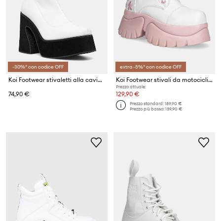
-30%* con codice OFF
extra -5%* con codice OFF
Koi Footwear stivaletti alla caviglia
Koi Footwear stivali da motociclista Sakura Miku x Hatsune Miku
Prezzo attuale:
74,90 €
129,90 €
Prezzo standard:
189,90 €
Prezzo più basso:
139,90 €