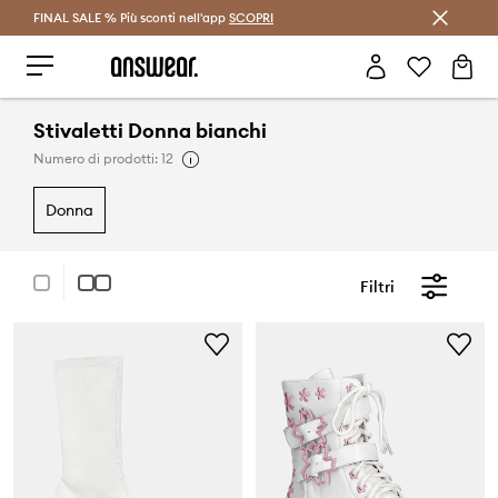
FINAL SALE % Più sconti nell'app
Risparmia con Answear Club >
SCOPRI
Stivaletti Donna bianchi
Numero di prodotti: 12
donna
Filtri