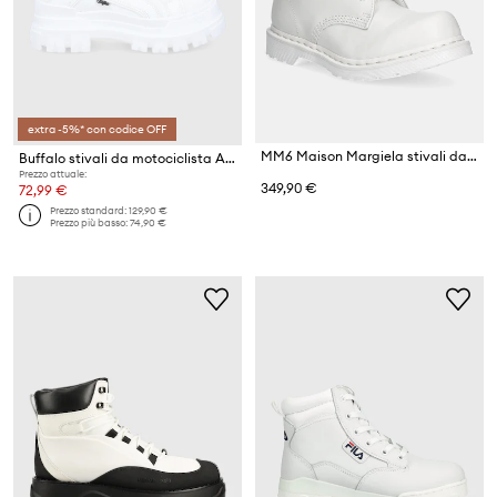
extra -5%* con codice OFF
MM6 Maison Margiela stivali da motociclista in pelle
Buffalo stivali da motociclista ASPHA NC MID
Prezzo attuale:
349,90 €
72,99 €
Prezzo standard:
129,90 €
Prezzo più basso:
74,90 €