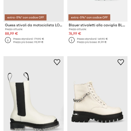
extra -5%* con codice OFF
extra -5%* con codice OFF
Guess stivali da motociclista LOFIRA
Blauer stivaletti alla caviglia BLANCA
Prezzo attuale:
Prezzo attuale:
88,99 €
76,99 €
Prezzo standard:
179,90 €
Prezzo standard:
169,90 €
Prezzo più basso:
93,99 €
Prezzo più basso:
81,99 €