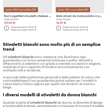
extra -5%* con codice OFF
extra -5%* con codice OFF
Karl Lagerfeld stivaletti chelsea in pelle BIKER II
Aldo stivali da motociclista in pelle Grandeur
Prezzo attuale:
Prezzo attuale:
129,90 €
76,99 €
Prezzo standard:
279,90 €
Prezzo standard:
169,90 €
Prezzo più basso:
139,90 €
Prezzo più basso:
84,90 €
Stivaletti bianchi sono molto più di un semplice
trend
Gli
stivaletti bianchi
sono calzature che illuminano ogni
guardaroba con la loro presenza luminosa e pulita. Versatili e
affascinanti, si adattano con grazia a svariate occasioni e stagioni,
rivelando la loro capacità di fondersi armoniosamente con
molteplici stili e tendenze.
A seconda delle preferenze personali e dalla palette di coloro che
contraddistingue il tuo guardaroba potrai optare per i modelli in
colore bianco ottico oppure per quelli che tendono al crema o
beige.
I diversi modelli di stivaletti da donna bianchi
Quando si parla di
stivaletti bianchi
da donna, la diversità di design
e funzionalità è ampia, permettendo a chiunque di trovare il modello