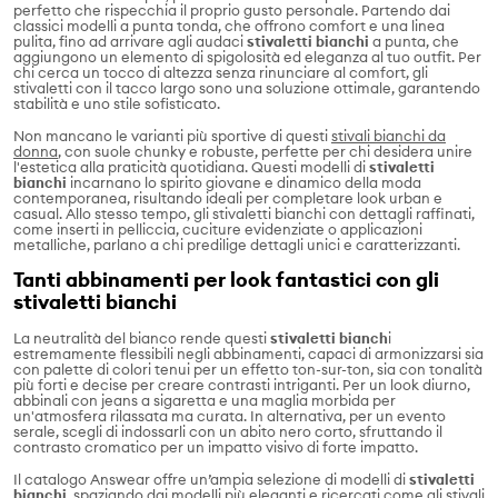
perfetto che rispecchia il proprio gusto personale. Partendo dai
classici modelli a punta tonda, che offrono comfort e una linea
pulita, fino ad arrivare agli audaci
stivaletti bianchi
a punta, che
aggiungono un elemento di spigolosità ed eleganza al tuo outfit. Per
chi cerca un tocco di altezza senza rinunciare al comfort, gli
stivaletti con il tacco largo sono una soluzione ottimale, garantendo
stabilità e uno stile sofisticato.
Non mancano le varianti più sportive di questi
stivali bianchi da
donna
, con suole chunky e robuste, perfette per chi desidera unire
l'estetica alla praticità quotidiana. Questi modelli di
stivaletti
bianchi
incarnano lo spirito giovane e dinamico della moda
contemporanea, risultando ideali per completare look urban e
casual. Allo stesso tempo, gli stivaletti bianchi con dettagli raffinati,
come inserti in pelliccia, cuciture evidenziate o applicazioni
metalliche, parlano a chi predilige dettagli unici e caratterizzanti.
Tanti abbinamenti per look fantastici con gli
stivaletti bianchi
La neutralità del bianco rende questi
stivaletti bianch
i
estremamente flessibili negli abbinamenti, capaci di armonizzarsi sia
con palette di colori tenui per un effetto ton-sur-ton, sia con tonalità
più forti e decise per creare contrasti intriganti. Per un look diurno,
abbinali con jeans a sigaretta e una maglia morbida per
un'atmosfera rilassata ma curata. In alternativa, per un evento
serale, scegli di indossarli con un abito nero corto, sfruttando il
contrasto cromatico per un impatto visivo di forte impatto.
Il catalogo Answear offre un’ampia selezione di modelli di
stivaletti
bianchi
, spaziando dai modelli più eleganti e ricercati come gli
stivali