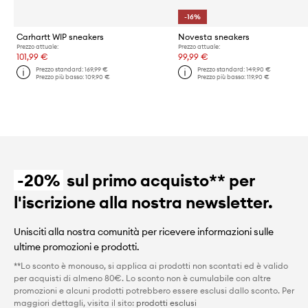
-16%
Carhartt WIP sneakers
Novesta sneakers
Prezzo attuale:
Prezzo attuale:
101,99 €
99,99 €
Prezzo standard:
169,99 €
Prezzo standard:
149,90 €
Prezzo più basso:
109,90 €
Prezzo più basso:
119,90 €
-20%
sul primo acquisto** per
l'iscrizione alla nostra newsletter.
Unisciti alla nostra comunità per ricevere informazioni sulle
ultime promozioni e prodotti.
**Lo sconto è monouso, si applica ai prodotti non scontati ed è valido
per acquisti di almeno 80€. Lo sconto non è cumulabile con altre
promozioni e alcuni prodotti potrebbero essere esclusi dallo sconto. Per
maggiori dettagli, visita il sito:
prodotti esclusi