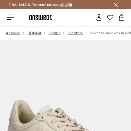
FINAL SALE % Più sconti nell'app
Risparmia con Answear Club >
SCOPRI
Answear
DONNA
Scarpe
Sneakers