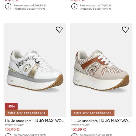
Prezzo standard:
149,90 €
Prezzo standard:
119,90 €
Prezzo più basso:
94,99 €
Prezzo più basso:
73,99 €
-15%
extra -5%* con codice OFF
extra -5%* con codice OFF
Liu Jo sneakers LIU JO MAXI WONDER PLUS 02 BIS
Liu Jo sneakers LIU JO MAXI WONDER PLUS 02
Prezzo attuale:
Prezzo attuale:
109,90 €
102,99 €
Prezzo standard:
179,90 €
Prezzo standard:
159,90 €