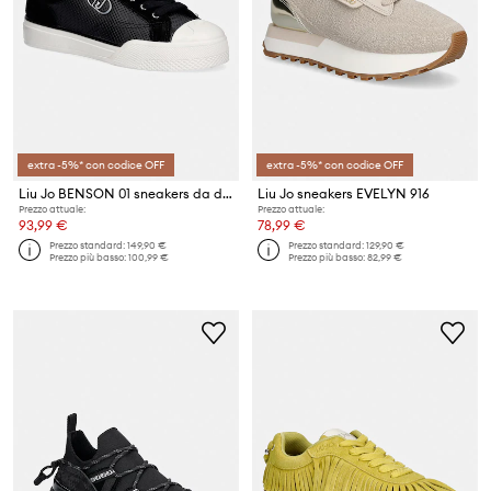
extra -5%* con codice OFF
extra -5%* con codice OFF
Liu Jo BENSON 01 sneakers da donna
Liu Jo sneakers EVELYN 916
Prezzo attuale:
Prezzo attuale:
93,99 €
78,99 €
Prezzo standard:
149,90 €
Prezzo standard:
129,90 €
Prezzo più basso:
100,99 €
Prezzo più basso:
82,99 €