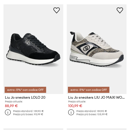
extra -5%* con codice OFF
extra -5%* con codice OFF
Liu Jo sneakers LOLO 20
Liu Jo sneakers LIU JO MAXI WONDER 97
Prezzo attuale:
Prezzo attuale:
88,99 €
100,99 €
Prezzo standard:
139,90 €
Prezzo standard:
159,90 €
Prezzo più basso:
93,99 €
Prezzo più basso:
105,99 €