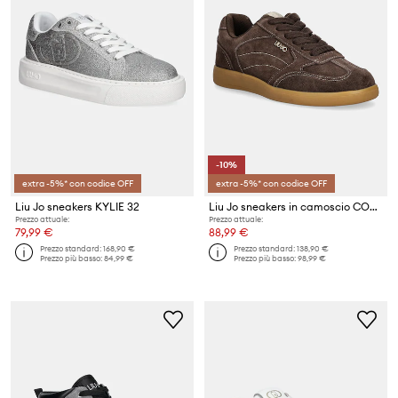
-10%
extra -5%* con codice OFF
extra -5%* con codice OFF
Liu Jo sneakers KYLIE 32
Liu Jo sneakers in camoscio CONNOR 01
Prezzo attuale:
Prezzo attuale:
79,99 €
88,99 €
Prezzo standard:
168,90 €
Prezzo standard:
138,90 €
Prezzo più basso:
84,99 €
Prezzo più basso:
98,99 €