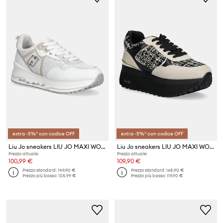
extra -5%* con codice OFF
extra -5%* con codice OFF
Liu Jo sneakers LIU JO MAXI WONDER 01
Liu Jo sneakers LIU JO MAXI WONDER PLUS 01
Prezzo attuale:
Prezzo attuale:
100,99 €
109,90 €
Prezzo standard:
149,90 €
Prezzo standard:
168,90 €
Prezzo più basso:
105,99 €
Prezzo più basso:
119,90 €