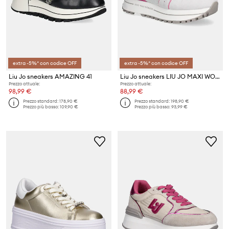
extra -5%* con codice OFF
extra -5%* con codice OFF
Liu Jo sneakers AMAZING 41
Liu Jo sneakers LIU JO MAXI WONDER 85
Prezzo attuale:
Prezzo attuale:
98,99 €
88,99 €
Prezzo standard:
178,90 €
Prezzo standard:
198,90 €
Prezzo più basso:
109,90 €
Prezzo più basso:
93,99 €