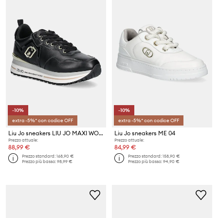
-10%
-10%
extra -5%* con codice OFF
extra -5%* con codice OFF
Liu Jo sneakers LIU JO MAXI WONDER 01
Liu Jo sneakers ME 04
Prezzo attuale:
Prezzo attuale:
88,99 €
84,99 €
Prezzo standard:
168,90 €
Prezzo standard:
158,90 €
Prezzo più basso:
98,99 €
Prezzo più basso:
94,90 €