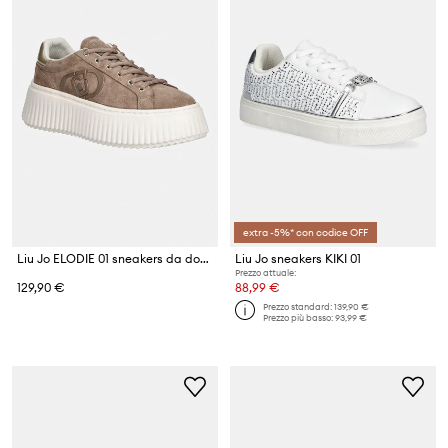
extra -5%* con codice OFF
Liu Jo ELODIE 01 sneakers da donna in scamoscio
Liu Jo sneakers KIKI 01
Prezzo attuale:
129,90 €
88,99 €
Prezzo standard:
139,90 €
Prezzo più basso:
93,99 €