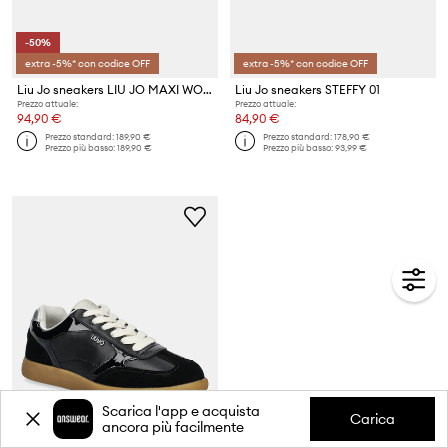
-50%
extra -5%* con codice OFF
extra -5%* con codice OFF
Liu Jo sneakers LIU JO MAXI WONDER 01
Liu Jo sneakers STEFFY 01
Prezzo attuale:
Prezzo attuale:
94,90 €
84,90 €
Prezzo standard:
189,90 €
Prezzo standard:
178,90 €
Prezzo più basso:
189,90 €
Prezzo più basso:
93,99 €
Scarica l'app e acquista
Carica
ancora più facilmente