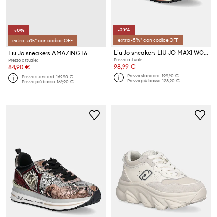
-23%
-50%
extra -5%* con codice OFF
extra -5%* con codice OFF
Liu Jo sneakers LIU JO MAXI WONDER 01
Liu Jo sneakers AMAZING 16
Prezzo attuale:
Prezzo attuale:
98,99 €
84,90 €
Prezzo standard:
199,90 €
Prezzo standard:
169,90 €
Prezzo più basso:
128,90 €
Prezzo più basso:
169,90 €