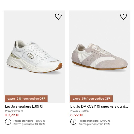
extra -5%* con codice OFF
extra -5%* con codice OFF
Liu Jo sneakers LJ01 01
Liu Jo DARCEY 01 sneakers da donna in scamoscio
Prezzo attuale:
Prezzo attuale:
107,99 €
81,99 €
Prezzo standard:
169,90 €
Prezzo standard:
129,90 €
Prezzo più basso:
119,90 €
Prezzo più basso:
86,99 €