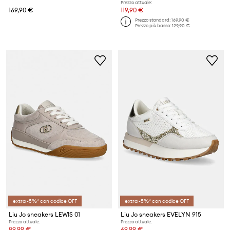
Prezzo attuale:
169,90 €
119,90 €
Prezzo standard:
169,90 €
Prezzo più basso:
129,90 €
extra -5%* con codice OFF
extra -5%* con codice OFF
Liu Jo sneakers LEWIS 01
Liu Jo sneakers EVELYN 915
Prezzo attuale:
Prezzo attuale:
89,99 €
69,99 €