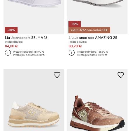
-10%
-50%
extra -5%* con codice OFF
Liu Jo sneakers SELMA 16
Liu Jo sneakers AMAZING 25
Prezzo attuale:
Prezzo attuale:
84,00 €
83,90 €
Prezzo standard:
168,90 €
Prezzo standard:
168,90 €
Prezzo più basso:
168,90 €
Prezzo più basso:
93,99 €