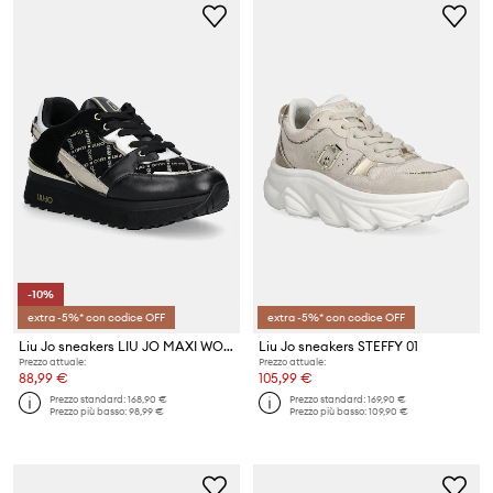
-10%
extra -5%* con codice OFF
extra -5%* con codice OFF
Liu Jo sneakers LIU JO MAXI WONDER 91
Liu Jo sneakers STEFFY 01
Prezzo attuale:
Prezzo attuale:
88,99 €
105,99 €
Prezzo standard:
168,90 €
Prezzo standard:
169,90 €
Prezzo più basso:
98,99 €
Prezzo più basso:
109,90 €