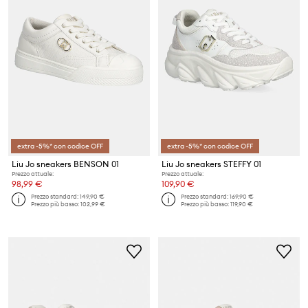
extra -5%* con codice OFF
extra -5%* con codice OFF
Liu Jo sneakers BENSON 01
Liu Jo sneakers STEFFY 01
Prezzo attuale:
Prezzo attuale:
98,99 €
109,90 €
Prezzo standard:
149,90 €
Prezzo standard:
169,90 €
Prezzo più basso:
102,99 €
Prezzo più basso:
119,90 €