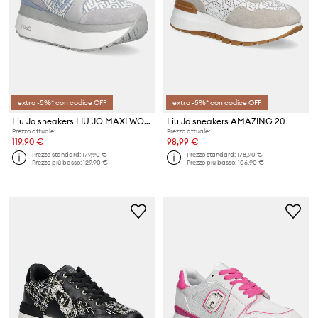
extra -5%* con codice OFF
extra -5%* con codice OFF
Liu Jo sneakers LIU JO MAXI WONDER PLUS 02
Liu Jo sneakers AMAZING 20
Prezzo attuale:
Prezzo attuale:
119,90 €
98,99 €
Prezzo standard:
179,90 €
Prezzo standard:
178,90 €
Prezzo più basso:
129,90 €
Prezzo più basso:
106,90 €