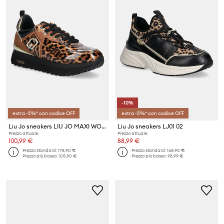
-10%
extra -5%* con codice OFF
extra -5%* con codice OFF
Liu Jo sneakers LIU JO MAXI WONDER 01
Liu Jo sneakers LJ01 02
Prezzo attuale:
Prezzo attuale:
100,99 €
88,99 €
Prezzo standard:
178,90 €
Prezzo standard:
168,90 €
Prezzo più basso:
105,90 €
Prezzo più basso:
98,99 €