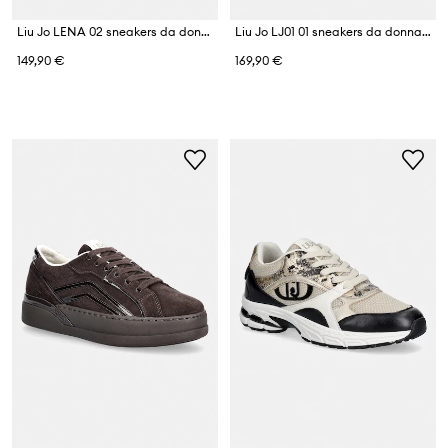
Liu Jo LENA 02 sneakers da donna in scamoscio
Liu Jo LJ01 01 sneakers da donna in pelle
149,90 €
169,90 €