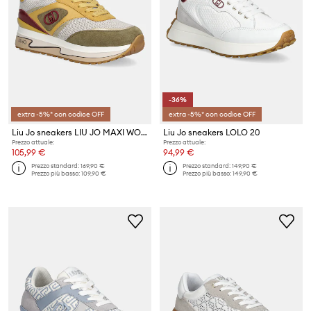
-36%
extra -5%* con codice OFF
extra -5%* con codice OFF
Liu Jo sneakers LIU JO MAXI WONDER 97
Liu Jo sneakers LOLO 20
Prezzo attuale:
Prezzo attuale:
105,99 €
94,99 €
Prezzo standard:
169,90 €
Prezzo standard:
149,90 €
Prezzo più basso:
109,90 €
Prezzo più basso:
149,90 €