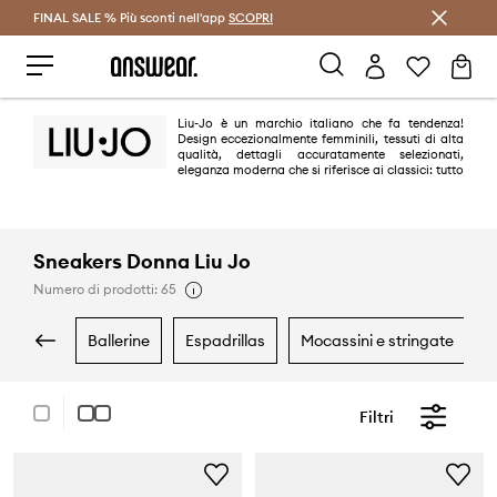
FINAL SALE % Più sconti nell'app
Risparmia con Answear Club >
SCOPRI
Liu-Jo è un marchio italiano che fa tendenza!
Design eccezionalmente femminili, tessuti di alta
qualità, dettagli accuratamente selezionati,
eleganza moderna che si riferisce ai classici: tutto
questo te ne farà innamorare! La filosofia di Liu Jo è quella di enfatizzare
la bellezza naturale e la sensualità femminile.
Sneakers Donna Liu Jo
Numero di prodotti: 65
ballerine
espadrillas
mocassini e stringate
Filtri