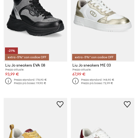
-21%
extra -5%* con codice OFF
extra -5%* con codice OFF
Liu Jo sneakers EVA 08
Liu Jo sneakers ME 03
Prezzo attuale:
Prezzo attuale:
93,99 €
67,99 €
Prezzo standard:
178,90 €
Prezzo standard:
148,90 €
Prezzo più basso:
119,90 €
Prezzo più basso:
72,99 €