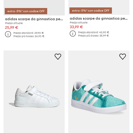
extra -5%* con codice OFF
extra -5%* con codice OFF
adidas scarpe da ginnastica per bambini GRAND COURT 3.0
adidas scarpe da ginnastica per bambini GRAND COURT 2.
Prezzo attuale:
Prezzo attuale:
33,99 €
25,99 €
Prezzo standard:
42,90 €
Prezzo standard:
29,90 €
Prezzo più basso:
35,99 €
Prezzo più basso:
26,90 €