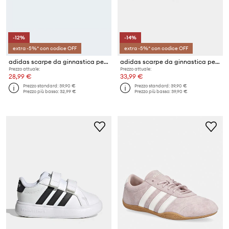
-12%
-14%
extra -5%* con codice OFF
extra -5%* con codice OFF
adidas scarpe da ginnastica per bambini GRAND COURT 3.0
adidas scarpe da ginnastica per bambini GRAND COURT 3.0
Prezzo attuale:
Prezzo attuale:
28,99 €
33,99 €
Prezzo standard:
39,90 €
Prezzo standard:
39,90 €
Prezzo più basso:
32,99 €
Prezzo più basso:
39,90 €