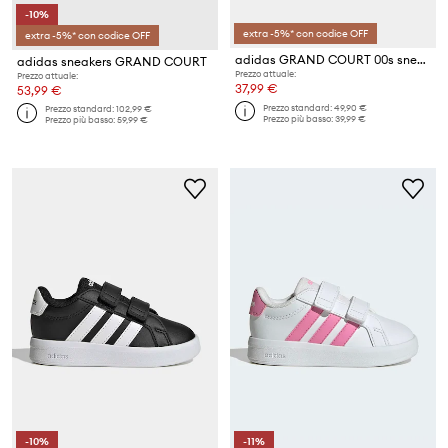
-10%
extra -5%* con codice OFF
extra -5%* con codice OFF
adidas GRAND COURT 00s sneakers per bambini in scamoscio
adidas sneakers GRAND COURT
Prezzo attuale:
Prezzo attuale:
37,99 €
53,99 €
Prezzo standard:
49,90 €
Prezzo standard:
102,99 €
Prezzo più basso:
39,99 €
Prezzo più basso:
59,99 €
-10%
-11%