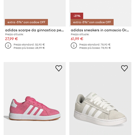
-21%
extra -5%* con codice OFF
extra -5%* con codice OFF
adidas scarpe da ginnastica per bambini GRAND COURT 3.0
adidas sneakers in camoscio Grand Court
Prezzo attuale:
Prezzo attuale:
27,99 €
61,99 €
Prezzo standard:
32,90 €
Prezzo standard:
78,90 €
Prezzo più basso:
28,99 €
Prezzo più basso:
78,90 €