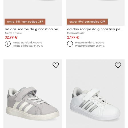
extra -5%* con codice OFF
extra -5%* con codice OFF
adidas scarpe da ginnastica per bambini GRAND COURT MID
adidas scarpe da ginnastica per bambini GRAND COURT 2.0
Prezzo attuale:
Prezzo attuale:
32,99 €
27,99 €
Prezzo standard:
49,90 €
Prezzo standard:
39,90 €
Prezzo più basso:
34,90 €
Prezzo più basso:
28,99 €