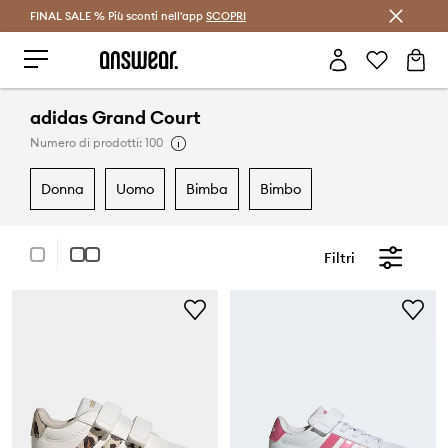
FINAL SALE % Più sconti nell'app
Risparmia con Answear Club >
SCOPRI
adidas Grand Court
Numero di prodotti: 100
donna
uomo
bimba
bimbo
Filtri