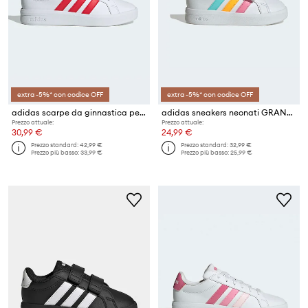
extra -5%* con codice OFF
extra -5%* con codice OFF
adidas scarpe da ginnastica per bambini GRAND COURT 3.0
adidas sneakers neonati GRAND COURT 3.0
Prezzo attuale:
Prezzo attuale:
30,99 €
24,99 €
Prezzo standard:
42,99 €
Prezzo standard:
32,99 €
Prezzo più basso:
33,99 €
Prezzo più basso:
25,99 €