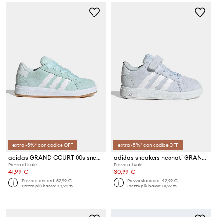
extra -5%* con codice OFF
extra -5%* con codice OFF
adidas GRAND COURT 00s sneakers per bambini in scamoscio
adidas sneakers neonati GRAND COURT 00s
Prezzo attuale:
Prezzo attuale:
41,99 €
30,99 €
Prezzo standard:
52,99 €
Prezzo standard:
42,99 €
Prezzo più basso:
44,99 €
Prezzo più basso:
31,99 €