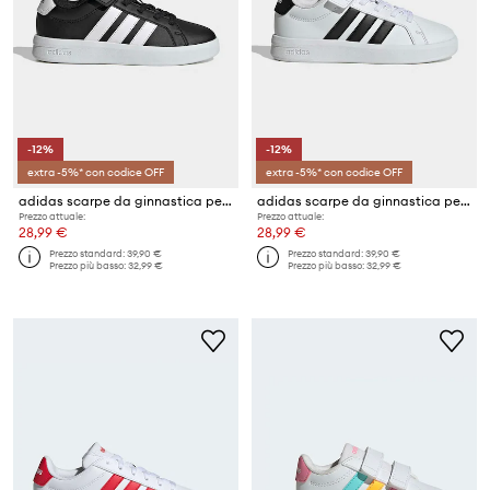
-12%
-12%
extra -5%* con codice OFF
extra -5%* con codice OFF
adidas scarpe da ginnastica per bambini GRAND COURT 3.0
adidas scarpe da ginnastica per bambini GRAND COURT 3.0
Prezzo attuale:
Prezzo attuale:
28,99 €
28,99 €
Prezzo standard:
39,90 €
Prezzo standard:
39,90 €
Prezzo più basso:
32,99 €
Prezzo più basso:
32,99 €