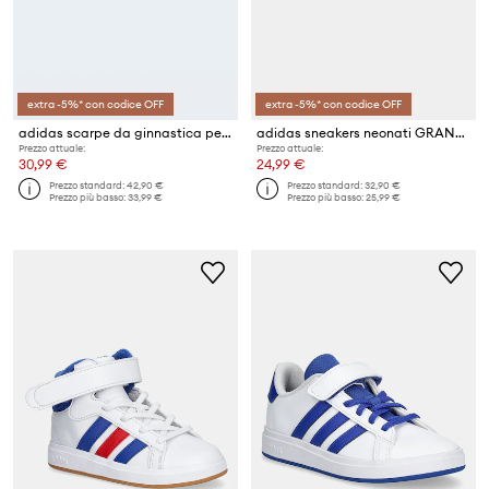
extra -5%* con codice OFF
extra -5%* con codice OFF
adidas scarpe da ginnastica per bambini GRAND COURT 3.0
adidas sneakers neonati GRAND COURT 3.0
Prezzo attuale:
Prezzo attuale:
30,99 €
24,99 €
Prezzo standard:
42,90 €
Prezzo standard:
32,90 €
Prezzo più basso:
33,99 €
Prezzo più basso:
25,99 €