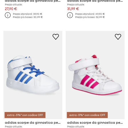
adidas scarpe da ginnastica per bambini GRAND COURT MID
adidas scarpe da ginnastica per bambini GRAND COURT MICKEY
Prezzo attuale:
Prezzo attuale:
27,90 €
31,99 €
Prezzo standard:
39,90 €
Prezzo standard:
49,90 €
Prezzo più basso:
30,99 €
Prezzo più basso:
32,99 €
extra -5%* con codice OFF
extra -5%* con codice OFF
adidas scarpe da ginnastica per bambini GRAND COURT MID
adidas scarpe da ginnastica per bambini GRAND COURT MID
Prezzo attuale:
Prezzo attuale: