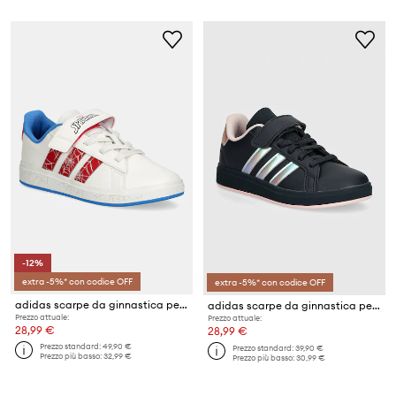
-12%
extra -5%* con codice OFF
extra -5%* con codice OFF
adidas scarpe da ginnastica per bambini GRAND COURT Spider-man
adidas scarpe da ginnastica per bambini GRAND COURT 2.0 EL C
Prezzo attuale:
Prezzo attuale:
28,99 €
28,99 €
Prezzo standard:
49,90 €
Prezzo standard:
39,90 €
Prezzo più basso:
32,99 €
Prezzo più basso:
30,99 €