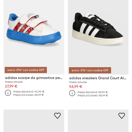
extra -5%* con codice OFF
extra -5%* con codice OFF
adidas scarpe da ginnastica per bambini GRAND COURT SPIDER-MAN
adidas sneakers Grand Court Alpha
Prezzo attuale:
Prezzo attuale:
27,99 €
54,99 €
Prezzo standard:
40,90 €
Prezzo standard:
89,90 €
Prezzo più basso:
28,99 €
Prezzo più basso:
58,99 €