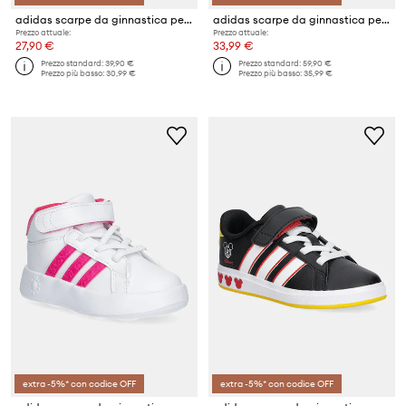
adidas scarpe da ginnastica per bambini GRAND COURT 2.0
adidas scarpe da ginnastica per bambini GRAND COURT 00s SNOW WHITE
Prezzo attuale:
Prezzo attuale:
27,90 €
33,99 €
Prezzo standard:
39,90 €
Prezzo standard:
59,90 €
Prezzo più basso:
30,99 €
Prezzo più basso:
35,99 €
extra -5%* con codice OFF
extra -5%* con codice OFF