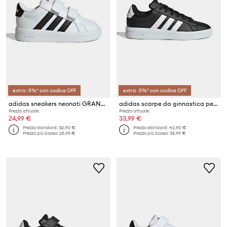
extra -5%* con codice OFF
extra -5%* con codice OFF
adidas sneakers neonati GRAND COURT 3.0
adidas scarpe da ginnastica per bambini GRAND COURT 3.0
Prezzo attuale:
Prezzo attuale:
24,99 €
33,99 €
Prezzo standard:
32,90 €
Prezzo standard:
42,90 €
Prezzo più basso:
25,99 €
Prezzo più basso:
35,99 €