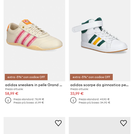
extra -5%* con codice OFF
extra -5%* con codice OFF
adidas sneakers in pelle Grand Court
adidas scarpe da ginnastica per bambini GRAND COURT MID
Prezzo attuale:
Prezzo attuale:
58,99 €
33,99 €
Prezzo standard:
78,99 €
Prezzo standard:
49,90 €
Prezzo più basso:
61,99 €
Prezzo più basso:
34,90 €