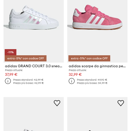
-11%
extra -5%* con codice OFF
extra -5%* con codice OFF
adidas GRAND COURT 3.0 sneakers per bambini
adidas scarpe da ginnastica per bambini GRAND COURT 00s
Prezzo attuale:
Prezzo attuale:
37,99 €
32,99 €
Prezzo standard:
42,99 €
Prezzo standard:
49,90 €
Prezzo più basso:
42,99 €
Prezzo più basso:
34,99 €