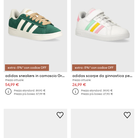
extra -5%* con codice OFF
extra -5%* con codice OFF
adidas sneakers in camoscio Grand Court Alpha
adidas scarpe da ginnastica per bambini GRAND COURT 2.0 EL K
Prezzo attuale:
Prezzo attuale:
54,99 €
26,99 €
Prezzo standard:
89,90 €
Prezzo standard:
39,90 €
Prezzo più basso:
57,99 €
Prezzo più basso:
27,90 €