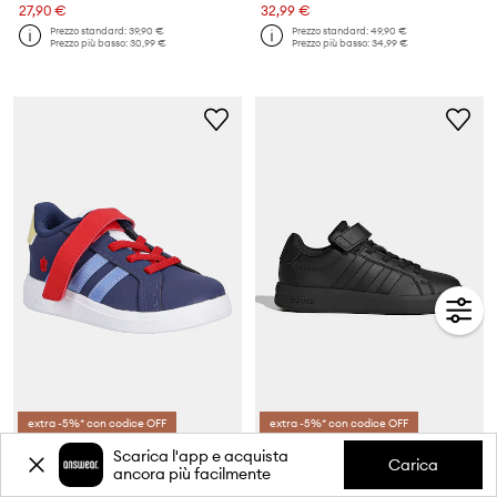
27,90 €
32,99 €
Prezzo standard:
39,90 €
Prezzo standard:
49,90 €
Prezzo più basso:
30,99 €
Prezzo più basso:
34,99 €
extra -5%* con codice OFF
extra -5%* con codice OFF
adidas scarpe da ginnastica per bambini GRAND COURT 00s SNOW WHIT
adidas scarpe da ginnastica per bambini GRAND COURT 3.0
Scarica l'app e acquista
Carica
Prezzo attuale:
Prezzo attuale:
ancora più facilmente
30,99 €
28,99 €