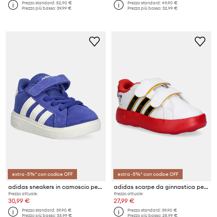
Prezzo standard:
52,90 €
Prezzo standard:
49,90 €
Prezzo più basso:
39,99 €
Prezzo più basso:
32,99 €
extra -5%* con codice OFF
extra -5%* con codice OFF
adidas sneakers in camoscio per bambini GRAND COURT 00s
adidas scarpe da ginnastica per bambini GRAND COURT MICKEY
Prezzo attuale:
Prezzo attuale:
30,99 €
27,99 €
Prezzo standard:
39,90 €
Prezzo standard:
39,90 €
Prezzo più basso:
33,99 €
Prezzo più basso:
28,99 €