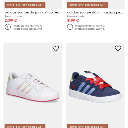
extra -5%* con codice OFF
extra -5%* con codice OFF
adidas scarpe da ginnastica per bambini GRAND COURT 3.0
adidas scarpe da ginnastica per bambini GRAND COURT 2.0 JASMINE
Prezzo attuale:
Prezzo attuale:
27,99 €
31,99 €
Prezzo standard:
39,90 €
Prezzo standard:
49,90 €
Prezzo più basso:
28,99 €
Prezzo più basso:
32,99 €
extra -5%* con codice OFF
extra -5%* con codice OFF