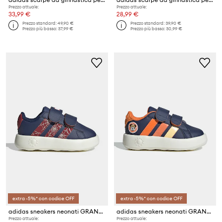
Prezzo attuale:
Prezzo attuale:
33,99 €
28,99 €
Prezzo standard:
49,90 €
Prezzo standard:
39,90 €
Prezzo più basso:
37,99 €
Prezzo più basso:
30,99 €
extra -5%* con codice OFF
extra -5%* con codice OFF
adidas sneakers neonati GRAND COURT SPIDER-MAN
adidas sneakers neonati GRAND COURT MICKEY
Prezzo attuale:
Prezzo attuale: