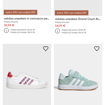
extra -5%* con codice OFF
extra -5%* con codice OFF
adidas sneakers in camoscio per bambini GRAND COURT 00s
adidas sneakers Grand Court Alpha
Prezzo attuale:
Prezzo attuale:
35,99 €
54,99 €
Prezzo standard:
52,90 €
Prezzo standard:
89,90 €
Prezzo più basso:
38,99 €
Prezzo più basso:
55,90 €