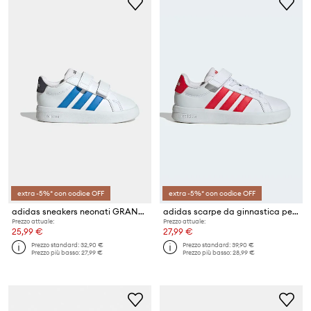
extra -5%* con codice OFF
extra -5%* con codice OFF
adidas sneakers neonati GRAND COURT 3.0
adidas scarpe da ginnastica per bambini GRAND COURT 3.0
Prezzo attuale:
Prezzo attuale:
25,99 €
27,99 €
Prezzo standard:
32,90 €
Prezzo standard:
39,90 €
Prezzo più basso:
27,99 €
Prezzo più basso:
28,99 €