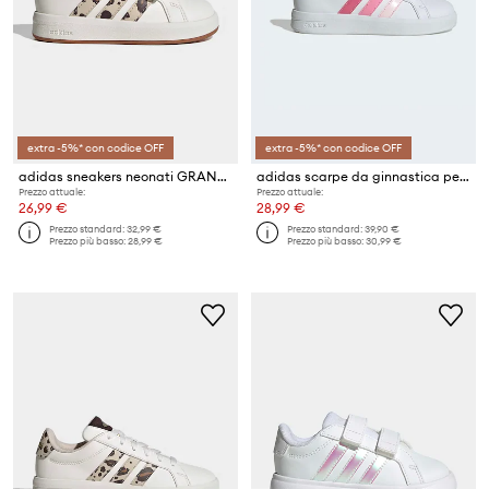
extra -5%* con codice OFF
extra -5%* con codice OFF
adidas sneakers neonati GRAND COURT 3.0
adidas scarpe da ginnastica per bambini GRAND COURT 3.0
Prezzo attuale:
Prezzo attuale:
26,99 €
28,99 €
Prezzo standard:
32,99 €
Prezzo standard:
39,90 €
Prezzo più basso:
28,99 €
Prezzo più basso:
30,99 €