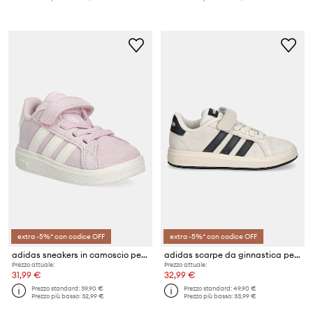
extra -5%* con codice OFF
extra -5%* con codice OFF
adidas sneakers in camoscio per bambini GRAND COURT 00s
adidas scarpe da ginnastica per bambini GRAND COURT 00s
Prezzo attuale:
Prezzo attuale:
31,99 €
32,99 €
Prezzo standard:
39,90 €
Prezzo standard:
49,90 €
Prezzo più basso:
32,99 €
Prezzo più basso:
33,99 €