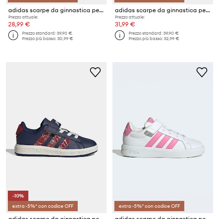
adidas scarpe da ginnastica per bambini GRAND COURT 3.0
adidas scarpe da ginnastica per bambini GRAND COURT 3.0
Prezzo attuale:
Prezzo attuale:
28,99 €
31,99 €
Prezzo standard:
39,90 €
Prezzo standard:
39,90 €
Prezzo più basso:
30,99 €
Prezzo più basso:
32,99 €
-10%
extra -5%* con codice OFF
extra -5%* con codice OFF
adidas scarpe da ginnastica per bambini GRAND COURT SPIDER-MAN
adidas scarpe da ginnastica per bambini GRAND COURT 3.0