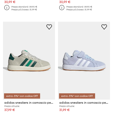
30,99 €
30,99 €
Prezzo standard:
39,90 €
Prezzo standard:
39,90 €
Prezzo più basso:
31,99 €
Prezzo più basso:
31,99 €
extra -5%* con codice OFF
extra -5%* con codice OFF
adidas sneakers in camoscio per bambini GRAND COURT 00s
adidas sneakers in camoscio per bambini GRAND COURT 00s
Prezzo attuale:
Prezzo attuale:
37,99 €
31,99 €