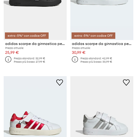
extra -5%* con codice OFF
extra -5%* con codice OFF
adidas scarpe da ginnastica per bambini GRAND COURT 3.0
adidas scarpe da ginnastica per bambini GRAND COURT 3.0
Prezzo attuale:
Prezzo attuale:
25,99 €
30,99 €
Prezzo standard:
32,99 €
Prezzo standard:
42,99 €
Prezzo più basso:
27,99 €
Prezzo più basso:
33,99 €