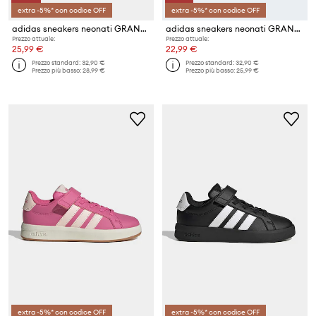
extra -5%* con codice OFF
extra -5%* con codice OFF
adidas sneakers neonati GRAND COURT 3.0
adidas sneakers neonati GRAND COURT 3.0
Prezzo attuale:
Prezzo attuale:
25,99 €
22,99 €
Prezzo standard:
32,90 €
Prezzo standard:
32,90 €
Prezzo più basso:
28,99 €
Prezzo più basso:
25,99 €
extra -5%* con codice OFF
extra -5%* con codice OFF