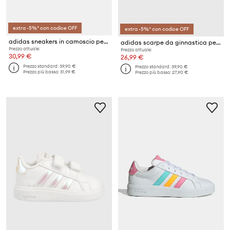
extra -5%* con codice OFF
extra -5%* con codice OFF
adidas sneakers in camoscio per bambini GRAND COURT 00s
adidas scarpe da ginnastica per bambini GRAND COURT 2.0 EL C
Prezzo attuale:
Prezzo attuale:
30,99 €
26,99 €
Prezzo standard:
39,90 €
Prezzo standard:
39,90 €
Prezzo più basso:
31,99 €
Prezzo più basso:
27,90 €