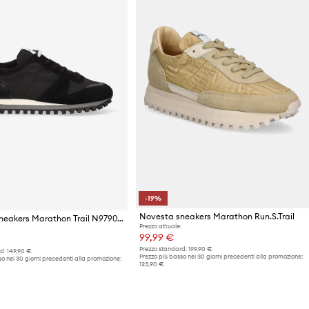
-19%
Novesta sneakers Marathon Run.S.Trail
Novesta sneakers Marathon Trail N979002-22Y13Y615
Prezzo attuale:
99,99 €
Prezzo standard:
199,90 €
d:
149,90 €
Prezzo più basso nei 30 giorni precedenti alla promozione:
o nei 30 giorni precedenti alla promozione:
123,90 €