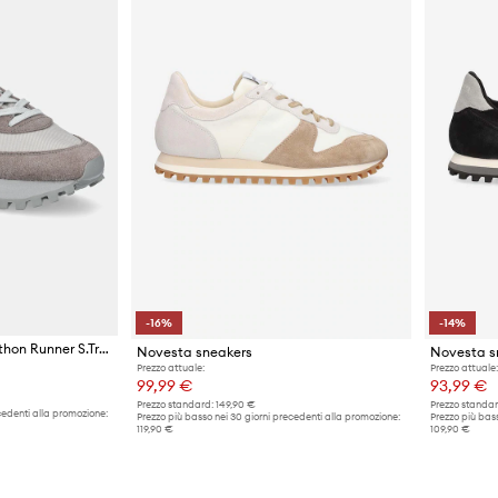
-16%
-14%
Novesta sneakers Marathon Runner S.Trail
Novesta sneakers
Prezzo attuale:
Prezzo attuale:
99,99 €
93,99 €
Prezzo standard:
149,90 €
Prezzo standar
cedenti alla promozione:
Prezzo più basso nei 30 giorni precedenti alla promozione:
Prezzo più bass
119,90 €
109,90 €