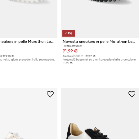
-17%
Novesta sneakers in pelle Marathon Leather
Novesta sneakers in pelle Marathon Leather
Prezzo attuale:
91,99 €
d:
179,90 €
Prezzo standard:
179,90 €
o nei 30 giorni precedenti alla promozione:
Prezzo più basso nei 30 giorni precedenti alla promozione:
111,90 €