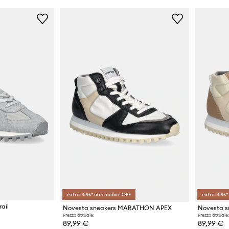
extra -5%* con codice OFF
extra -5%*
ail
Novesta sneakers MARATHON APEX
Novesta 
Prezzo attuale:
Prezzo attuale:
89,99 €
89,99 €