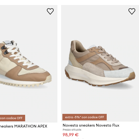
extra -5%* con codice OFF
 con codice OFF
Novesta sneakers Novesta Flux
sneakers MARATHON APEX
Prezzo attuale:
98,99 €