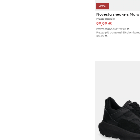
-19%
Novesta sneakers Marat
Prezzo attuale:
99,99 €
Prezzo standard:
199,90 €
Prezzo più basso nei 30 giorni pre
123,90 €