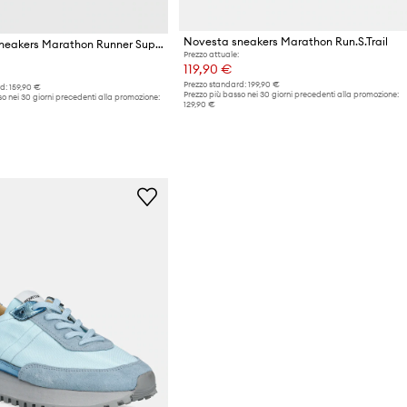
Novesta sneakers Marathon Run.S.Trail
Novesta sneakers Marathon Runner Super Trail
Prezzo attuale:
119,90 €
Prezzo standard:
199,90 €
d:
159,90 €
Prezzo più basso nei 30 giorni precedenti alla promozione:
o nei 30 giorni precedenti alla promozione:
129,90 €