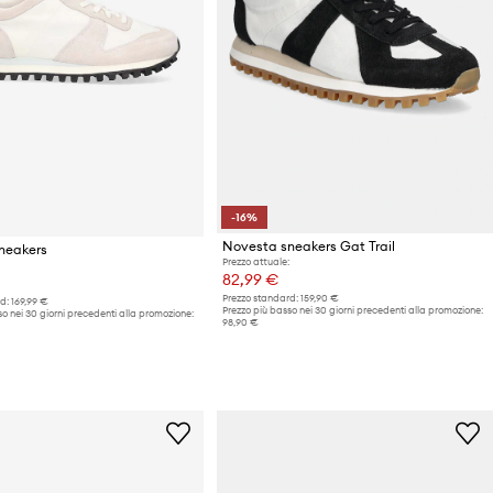
-16%
Novesta sneakers Gat Trail
neakers
Prezzo attuale:
82,99 €
Prezzo standard:
159,90 €
d:
169,99 €
Prezzo più basso nei 30 giorni precedenti alla promozione:
o nei 30 giorni precedenti alla promozione:
98,90 €