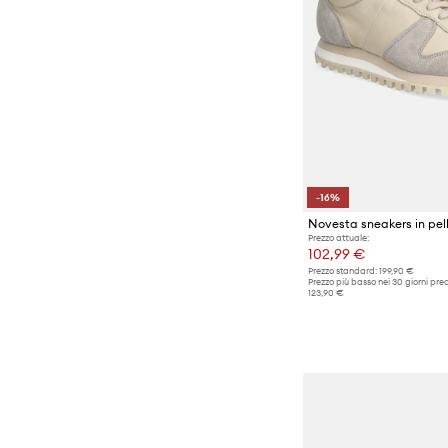
-16%
Prezzo attuale:
102,99 €
Prezzo standard:
199,90 €
Prezzo più basso nei 30 giorni pre
123,90 €