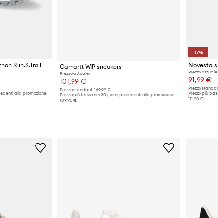
-17%
hon Run.S.Trail
Carhartt WIP sneakers
Prezzo attuale:
Prezzo attuale:
91,99 €
101,99 €
Prezzo standar
Prezzo standard:
169,99 €
cedenti alla promozione:
Prezzo più bass
Prezzo più basso nei 30 giorni precedenti alla promozione:
111,90 €
109,90 €