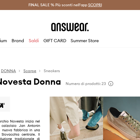
on Answear Club >
FINAL SALE % Più sconti nell'app
Spedizione entro 24 ore >
SCOPRI
-20% di scont
ium
Brand
Saldi
GIFT CARD
Summer Store
DONNA
Scarpe
Sneakers
Novesta Donna
Numero di prodotti: 23
rchio Novesta inizia nel
 calzolaio Jan Antonin
a nuova fabbrica in una
 Slovacchia centrale. Il
uzione tradizionale di