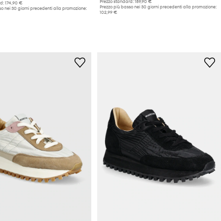
Prezzo standard:
189,90 €
d:
174,90 €
Prezzo più basso nei 30 giorni precedenti alla promozione:
o nei 30 giorni precedenti alla promozione:
102,99 €