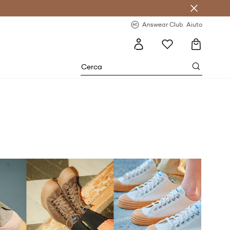
o sul primo acquisto >
Novità regolari >
Answear Club
Aiuto