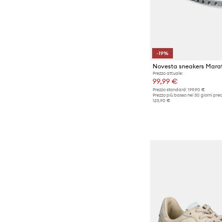
-19%
Novesta sneakers Marat
Prezzo attuale:
99,99 €
Prezzo standard:
199,90 €
Prezzo più basso nei 30 giorni pre
123,90 €