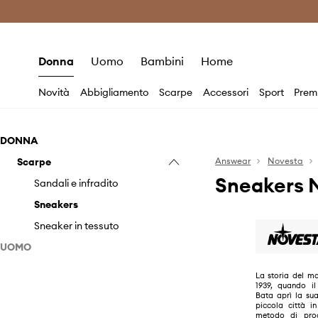
Premium Fashion Benefits
Risparmia c
Donna
Uomo
Bambini
Home
Novità
Abbigliamento
Scarpe
Accessori
Sport
Prem
DONNA
Scarpe
Answear
Novesta
Sneakers 
Sandali e infradito
Sneakers
Sneaker in tessuto
UOMO
Scarpe
La storia del ma
1939, quando il
Sneakers
Bata aprì la su
piccola città in
Sneaker in tessuto
metodo di prod