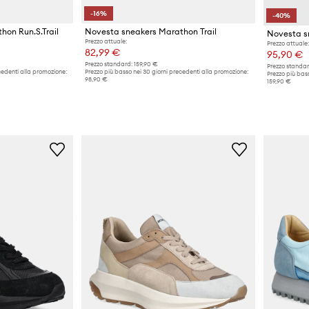
-16%
-40%
hon Run.S.Trail
Novesta sneakers Marathon Trail
Prezzo attuale:
Prezzo attuale:
82,99 €
95,90 €
Prezzo standard:
159,90 €
Prezzo standar
cedenti alla promozione:
Prezzo più basso nei 30 giorni precedenti alla promozione:
Prezzo più bass
98,90 €
159,90 €