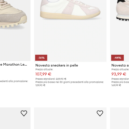
-16%
-44%
Novesta sneakers in pelle Marathon Leather Trail
Novesta sneakers in pelle
Novesta s
Prezzo attuale:
Prezzo attuale:
107,99 €
93,99 €
Prezzo standard:
229,90 €
Prezzo standar
cedenti alla promozione:
Prezzo più basso nei 30 giorni precedenti alla promozione:
Prezzo più bass
129,90 €
169,99 €