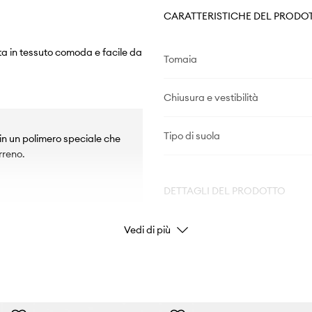
CARATTERISTICHE DEL PRODO
ta in tessuto comoda e facile da
Tomaia
Chiusura e vestibilità
Tipo di suola
n un polimero speciale che
rreno.
DETTAGLI DEL PRODOTTO
Vedi di più
Codice del fabbricante
Colore
Marchio/Brand