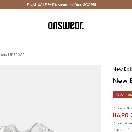
on Answear Club >
FINAL SALE % Più sconti nell'app
Spedizione entro 24 ore >
SCOPRI
-20% di scont
akers MR530CE
New Bal
New 
-10%
ex
Prezzo attu
116,90
Prezzo sta
Prezzo più 