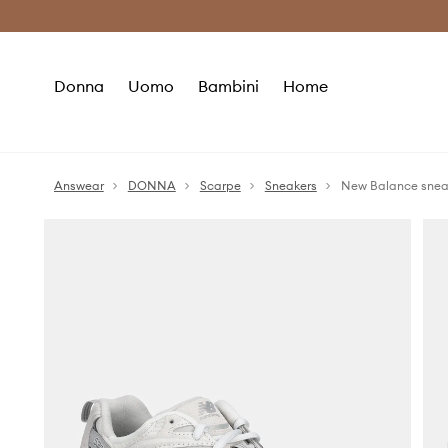
Premium Fashion Benefits
Risparmia c
Donna
Uomo
Bambini
Home
Answear
DONNA
Scarpe
Sneakers
New Balance sne