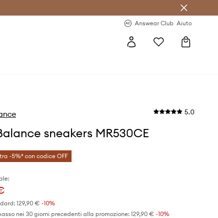
o sul primo acquisto >
Novità regolari >
Answear Club
Aiuto
5.0
ance
Balance sneakers MR530CE
tra -5%* con codice OFF
ale:
 €
ndard:
129,90 €
-10%
basso nei 30 giorni precedenti alla promozione:
129,90 €
 -10%