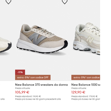
-11%
extra -5%* con codice OFF
extra -5%* con codice OFF
D
New Balance 370 sneakers da donna
New Balance 1000 sneakers
Prezzo attuale:
Prezzo attuale:
105,99 €
129,90 €
Prezzo standard:
119,90 €
Prezzo standard:
179,90 €
 alla
Prezzo più basso nei 30 giorni precedenti alla
Prezzo più basso nei 30 giorni preceden
promozione:
119,90 €
promozione:
139,90 €