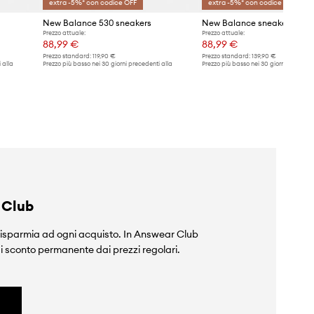
extra -5%* con codice OFF
extra -5%* con codice OFF
New Balance 530 sneakers
Prezzo attuale:
Prezzo attuale:
88,99 €
88,99 €
Prezzo standard:
119,90 €
Prezzo standard:
139,90 €
 alla
Prezzo più basso nei 30 giorni precedenti alla
Prezzo più basso nei 30 giorni preceden
promozione:
98,99 €
promozione:
98,99 €
 Club
isparmia ad ogni acquisto. In Answear Club
i sconto permanente dai prezzi regolari.