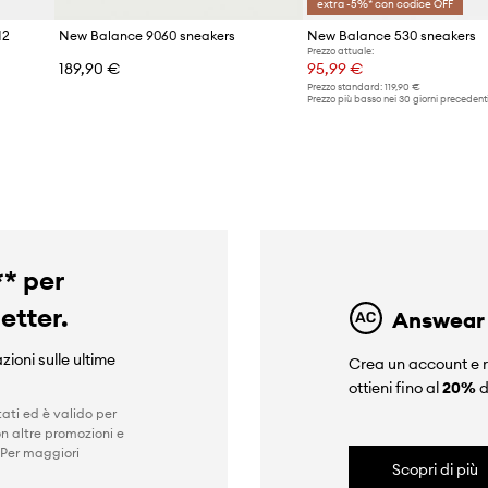
extra -5%* con codice OFF
N2
New Balance 9060 sneakers
New Balance 530 sneakers
Prezzo attuale:
189,90 €
95,99 €
Prezzo standard:
119,90 €
Prezzo più basso nei 30 giorni precedenti
promozione:
119,90 €
** per
letter.
Answear
zioni sulle ultime
Crea un account e r
ottieni fino al
20%
d
ati ed è valido per
n altre promozioni e
 Per maggiori
Scopri di più