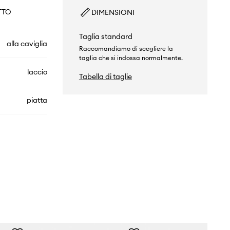
TTO
DIMENSIONI
Taglia standard
alla caviglia
Raccomandiamo di scegliere la
taglia che si indossa normalmente.
laccio
Tabella di taglie
piatta
MR530CE
beige
New Balance