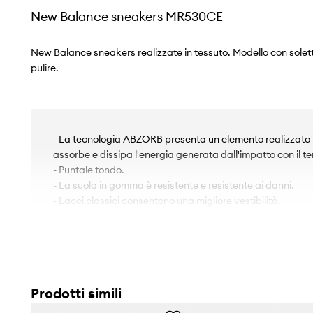
New Balance sneakers MR530CE
New Balance sneakers realizzate in tessuto. Modello con solet
pulire.
- La tecnologia ABZORB presenta un elemento realizzato i
assorbe e dissipa l'energia generata dall'impatto con il te
- Puntale tondo.
- La suola in gomma è resistente e resistente ai danni.
- Lacci classici consentono una migliore vestibilità.
Prodotti simili