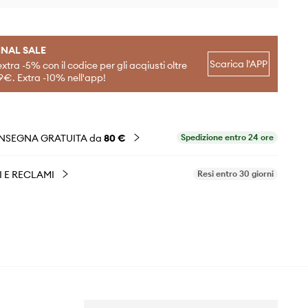
INAL SALE
Scarica l'APP
extra -5% con il codice per gli acqiusti oltre
9€. Extra -10% nell'app!
NSEGNA GRATUITA da
80 €
Spedizione entro 24 ore
I E RECLAMI
Resi entro 30 giorni