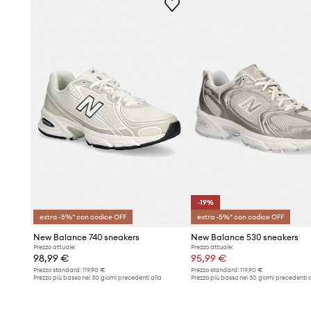
-19%
extra -5%* con codice OFF
extra -5%* con codice OFF
New Balance 740 sneakers
New Balance 530 sneakers
Prezzo attuale:
Prezzo attuale:
98,99 €
95,99 €
Prezzo standard:
119,90 €
Prezzo standard:
119,90 €
Prezzo più basso nei 30 giorni precedenti alla
Prezzo più basso nei 30 giorni precedenti a
promozione:
94,90 €
promozione:
119,90 €