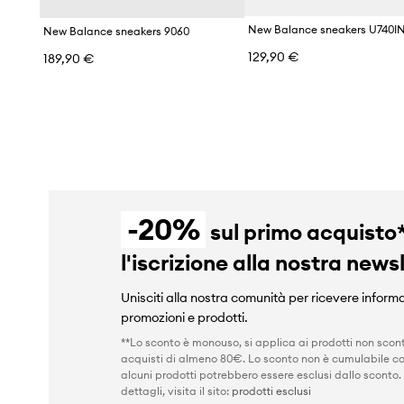
New Balance sneakers U740I
New Balance sneakers 9060
129,90 €
189,90 €
-20%
sul primo acquisto
l'iscrizione alla nostra news
Unisciti alla nostra comunità per ricevere informa
promozioni e prodotti.
**Lo sconto è monouso, si applica ai prodotti non scont
acquisti di almeno 80€. Lo sconto non è cumulabile co
alcuni prodotti potrebbero essere esclusi dallo sconto.
dettagli, visita il sito:
prodotti esclusi