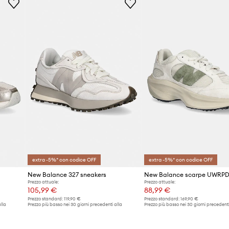
Produttore
ID prodotto
extra -5%* con codice OFF
extra -5%* con codice OFF
New Balance 327 sneakers
New Balance scarpe UWRP
Prezzo attuale:
Prezzo attuale:
105,99 €
88,99 €
Prezzo standard:
119,90 €
Prezzo standard:
169,90 €
lla
Prezzo più basso nei 30 giorni precedenti alla
Prezzo più basso nei 30 giorni precedenti
promozione:
109,90 €
promozione:
93,99 €