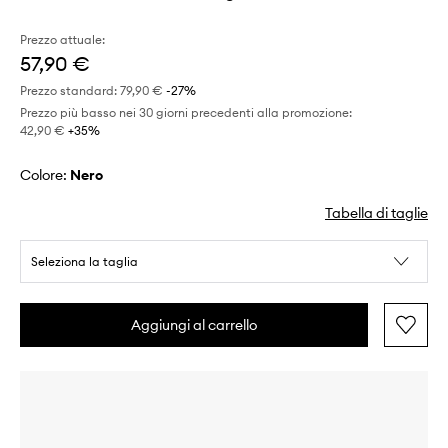
Prezzo attuale:
57,90 €
Prezzo standard:
79,90 €
-27%
Prezzo più basso nei 30 giorni precedenti alla promozione:
42,90 €
 +35%
Colore:
nero
Tabella di taglie
Seleziona la taglia
Aggiungi al carrello