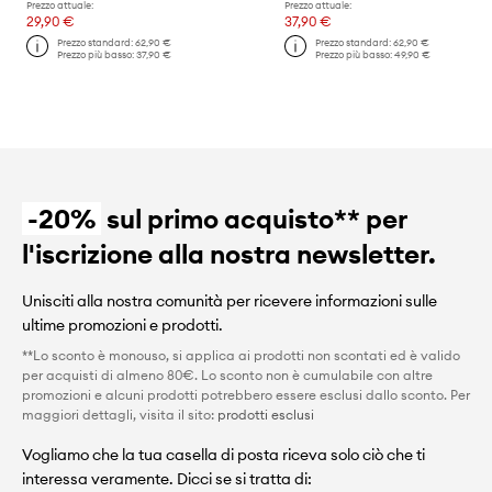
Prezzo attuale:
Prezzo attuale:
29,90 €
37,90 €
Prezzo standard:
62,90 €
Prezzo standard:
62,90 €
Prezzo più basso:
37,90 €
Prezzo più basso:
49,90 €
-20%
sul primo acquisto** per
l'iscrizione alla nostra newsletter.
Unisciti alla nostra comunità per ricevere informazioni sulle
ultime promozioni e prodotti.
**Lo sconto è monouso, si applica ai prodotti non scontati ed è valido
per acquisti di almeno 80€. Lo sconto non è cumulabile con altre
promozioni e alcuni prodotti potrebbero essere esclusi dallo sconto. Per
maggiori dettagli, visita il sito:
prodotti esclusi
Vogliamo che la tua casella di posta riceva solo ciò che ti
interessa veramente. Dicci se si tratta di: