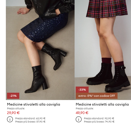
-33%
-21%
extra -5%* con codice OFF
Medicine stivaletti alla caviglia
Medicine stivaletti alla caviglia
Prezzo attuale:
Prezzo attuale:
29,90 €
49,90 €
Prezzo standard:
62,90 €
Prezzo standard:
92,90 €
Prezzo più basso:
37,90 €
Prezzo più basso:
74,90 €