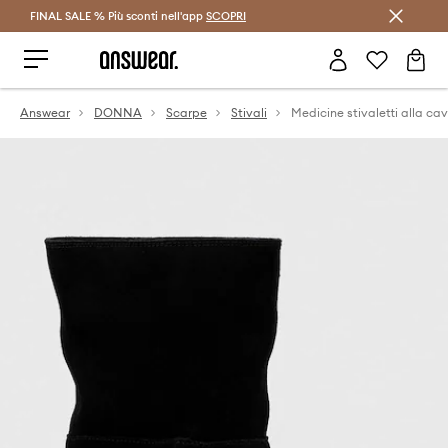
FINAL SALE % Più sconti nell'app
Risparmia con Answear Club >
SCOPRI
Answear
DONNA
Scarpe
Stivali
Medicine stivaletti alla cav