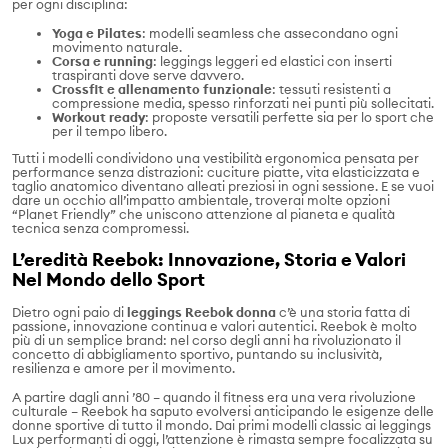
per ogni disciplina:
Yoga e Pilates
: modelli seamless che assecondano ogni
movimento naturale.
Corsa e running
: leggings leggeri ed elastici con inserti
traspiranti dove serve davvero.
Crossfit e allenamento funzionale
: tessuti resistenti a
compressione media, spesso rinforzati nei punti più sollecitati.
Workout ready
: proposte versatili perfette sia per lo sport che
per il tempo libero.
Tutti i modelli condividono una vestibilità ergonomica pensata per
performance senza distrazioni: cuciture piatte, vita elasticizzata e
taglio anatomico diventano alleati preziosi in ogni sessione. E se vuoi
dare un occhio all’impatto ambientale, troverai molte opzioni
“Planet Friendly” che uniscono attenzione al pianeta e qualità
tecnica senza compromessi.
L’eredità Reebok: Innovazione, Storia e Valori
Nel Mondo dello Sport
Dietro ogni paio di
leggings Reebok donna
c’è una storia fatta di
passione, innovazione continua e valori autentici. Reebok è molto
più di un semplice brand: nel corso degli anni ha rivoluzionato il
concetto di abbigliamento sportivo, puntando su inclusività,
resilienza e amore per il movimento.
A partire dagli anni ’80 – quando il fitness era una vera rivoluzione
culturale – Reebok ha saputo evolversi anticipando le esigenze delle
donne sportive di tutto il mondo. Dai primi modelli classic ai leggings
Lux performanti di oggi, l’attenzione è rimasta sempre focalizzata su