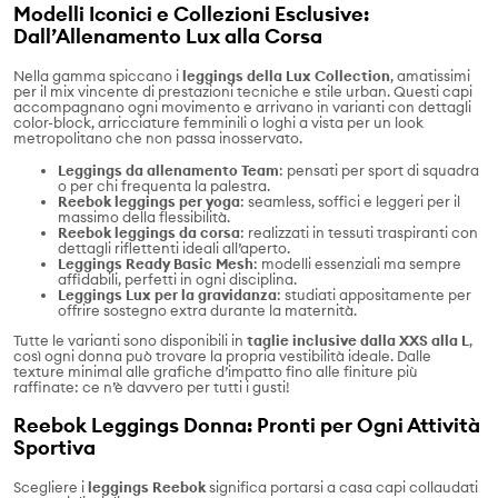
Modelli Iconici e Collezioni Esclusive:
Dall’Allenamento Lux alla Corsa
Nella gamma spiccano i
leggings della Lux Collection
, amatissimi
per il mix vincente di prestazioni tecniche e stile urban. Questi capi
accompagnano ogni movimento e arrivano in varianti con dettagli
color-block, arricciature femminili o loghi a vista per un look
metropolitano che non passa inosservato.
Leggings da allenamento Team
: pensati per sport di squadra
o per chi frequenta la palestra.
Reebok leggings per yoga
: seamless, soffici e leggeri per il
massimo della flessibilità.
Reebok leggings da corsa
: realizzati in tessuti traspiranti con
dettagli riflettenti ideali all’aperto.
Leggings Ready Basic Mesh
: modelli essenziali ma sempre
affidabili, perfetti in ogni disciplina.
Leggings Lux per la gravidanza
: studiati appositamente per
offrire sostegno extra durante la maternità.
Tutte le varianti sono disponibili in
taglie inclusive dalla XXS alla L
,
così ogni donna può trovare la propria vestibilità ideale. Dalle
texture minimal alle grafiche d’impatto fino alle finiture più
raffinate: ce n’è davvero per tutti i gusti!
Reebok Leggings Donna: Pronti per Ogni Attività
Sportiva
Scegliere i
leggings Reebok
significa portarsi a casa capi collaudati