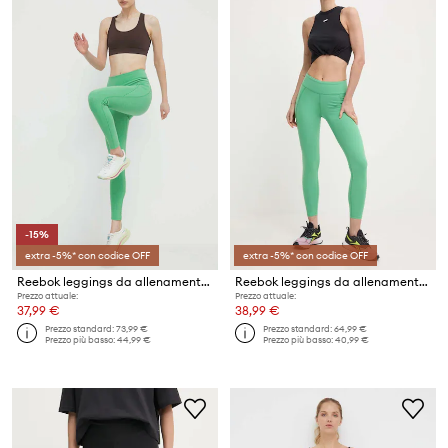
-15%
extra -5%* con codice OFF
extra -5%* con codice OFF
Reebok leggings da allenamento Lux
Reebok leggings da allenamento Lux
Prezzo attuale:
Prezzo attuale:
37,99 €
38,99 €
Prezzo standard:
73,99 €
Prezzo standard:
64,99 €
Prezzo più basso:
44,99 €
Prezzo più basso:
40,99 €