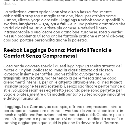
di stile.
La collezione vanta opzioni con
vita alta o bassa
, facilmente
abbinabili a crop top o maglie tecniche, ideali per attività come
Zumba, Pilates, yoga o crossfit. I
leggings Reebok
sono disponibili in
svariate
lunghezze – 3/4, 7/8 o full
– e in una palette cromatica che
va dai classici neutri alle tinte più accese. Preferisci il nero
intramontabile o vuoi osare con arancione, turchese, rosa o verde?
Nessun problema! Ci sono anche fantasie grafiche e motivi all-over,
così puoi portare personalità anche in palestra.
Reebok Leggings Donna: Materiali Tecnici e
Comfort Senza Compromessi
Cosa rende davvero speciali questi leggings? La scelta attenta dei
materiali:
nylon, poliestere, maglia elasticizzata ed elastan
lavorano insieme per offrire una vestibilità avvolgente e una
traspirabilità elevata
, mantenendo la pelle fresca anche dopo
allenamenti intensi. E per chi è attento all’ambiente, la linea
Planet
Friendly
propone tessuti sostenibili, senza sacrificare performance o
stile. Soluzioni seamless ed effetto seconda pelle sono perfette per
yoga e pilates, mentre altri modelli puntano su tecnologie innovative
e dettagli funzionali.
I
leggings Lux Contour
, ad esempio, offrono compressione mirata
per supporto muscolare durante il workout; le versioni con inserti in
mesh amplificano l’aerazione nei momenti più caldi. Cuciture piatte
anti-sfregamento e patch protettivi nei modelli dedicati a crossfit o
running aggiungono quel quid in più che fa davvero la differenza.