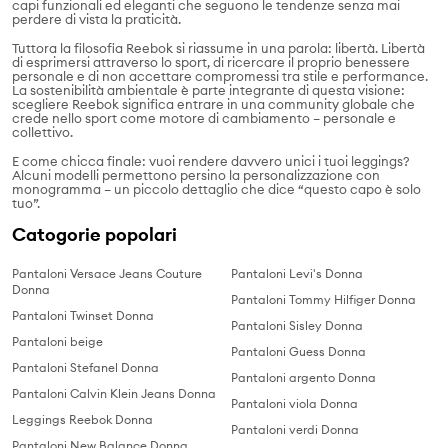
capi funzionali ed eleganti che seguono le tendenze senza mai
perdere di vista la praticità.
Tuttora la filosofia Reebok si riassume in una parola: libertà. Libertà
di esprimersi attraverso lo sport, di ricercare il proprio benessere
personale e di non accettare compromessi tra stile e performance.
La sostenibilità ambientale è parte integrante di questa visione:
scegliere Reebok significa entrare in una community globale che
crede nello sport come motore di cambiamento – personale e
collettivo.
E come chicca finale: vuoi rendere davvero unici i tuoi leggings?
Alcuni modelli permettono persino la personalizzazione con
monogramma – un piccolo dettaglio che dice “questo capo è solo
tuo”.
Catogorie popolari
Pantaloni Versace Jeans Couture
Pantaloni Levi's Donna
Donna
Pantaloni Tommy Hilfiger Donna
Pantaloni Twinset Donna
Pantaloni Sisley Donna
Pantaloni beige
Pantaloni Guess Donna
Pantaloni Stefanel Donna
Pantaloni argento Donna
Pantaloni Calvin Klein Jeans Donna
Pantaloni viola Donna
Leggings Reebok Donna
Pantaloni verdi Donna
Pantaloni New Balance Donna