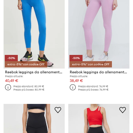
-50%
-50%
extra -5%* con codice OFF
extra -5%* con codice OFF
Reebok leggings da allenamento Lux Perform
Reebok leggings da allenamento LUX COLLECTION
Prezzo attuale:
Prezzo attuale:
40,49 €
38,49 €
Prezzo standard:
80,99 €
Prezzo standard:
76,99 €
Prezzo più basso:
80,99 €
Prezzo più basso:
76,99 €