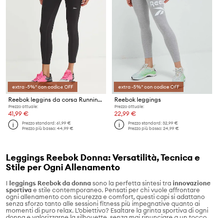
extra -5%* con codice OFF
extra -5%* con codice OFF
Reebok leggins da corsa Running Warming
Reebok leggings
Prezzo attuale:
Prezzo attuale:
41,99 €
22,99 €
Prezzo standard:
61,99 €
Prezzo standard:
32,99 €
Prezzo più basso:
44,99 €
Prezzo più basso:
24,99 €
Leggings Reebok Donna: Versatilità, Tecnica e
Stile per Ogni Allenamento
I
leggings Reebok da donna
sono la perfetta sintesi tra
innovazione
sportiva
e stile contemporaneo. Pensati per chi vuole affrontare
ogni allenamento con sicurezza e comfort, questi capi si adattano
senza sforzo tanto alle sessioni fitness più impegnative quanto ai
momenti di puro relax. L’obiettivo? Esaltare la grinta sportiva di ogni
donna e valorizzarne la silhouette, senza mai rinunciare a un tocco