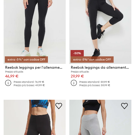
-50%
extra -5%* con codice OFF
extra -5%* con codice OFF
Reebok leggings per l'allenamento in gravidanza Lux
Reebok leggings da allenamento Lux
Prezzo attuale:
Prezzo attuale:
46,99 €
29,99 €
Prezzo standard:
76,99 €
Prezzo standard:
59,99 €
Prezzo più basso:
49,99 €
Prezzo più basso:
59,99 €