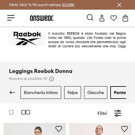
FINAL SALE % Più sconti nell'app
Risparmia con Answear Club >
SCOPRI
Il marchio REEBOK è stato fondato nel Regno
Unito nel 1890, quando J.W. Foster creò le prime
scarpe da corsa chiodate che permettevano agli
atleti di correre più velocemente che mai. Oggi
Reebok è uno dei marchi di calzature e abbigliamento sportivo più noti al
mondo, apprezzato sia dagli atleti che dagli appassionati di street style.
Leggings Reebok Donna
Numero di prodotti: 10
biancheria intima
felpe
giacche
pantaloni
Filtri