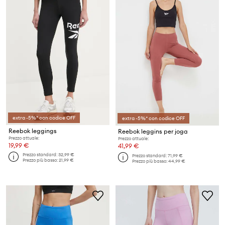
extra -5%* con codice OFF
extra -5%* con codice OFF
Reebok leggings
Reebok leggins per joga
Prezzo attuale:
Prezzo attuale:
19,99 €
41,99 €
Prezzo standard:
32,99 €
Prezzo standard:
71,99 €
Prezzo più basso:
21,99 €
Prezzo più basso:
44,99 €