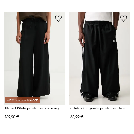
-15%* con codice OFF
Marc O'Polo pantaloni wide leg da donna in viscosa
adidas Originals pantaloni da uomo Adicolor
169,90 €
83,99 €