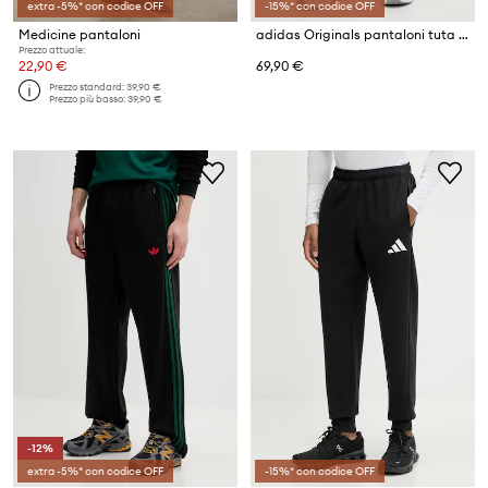
extra -5%* con codice OFF
-15%* con codice OFF
Medicine pantaloni
adidas Originals pantaloni tuta Firebird
Prezzo attuale:
22,90 €
69,90 €
Prezzo standard:
39,90 €
Prezzo più basso:
39,90 €
-12%
extra -5%* con codice OFF
-15%* con codice OFF