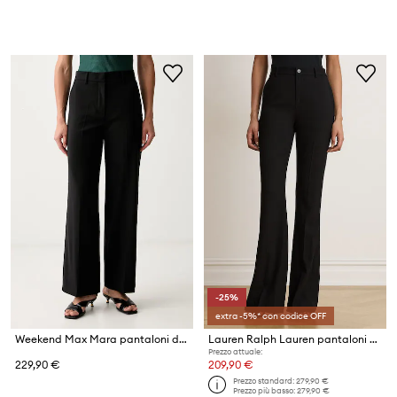
-25%
extra -5%* con codice OFF
Weekend Max Mara pantaloni da donna in lana WKDVISIVO
Lauren Ralph Lauren pantaloni straight da donna
Prezzo attuale:
229,90 €
209,90 €
Prezzo standard:
279,90 €
Prezzo più basso:
279,90 €