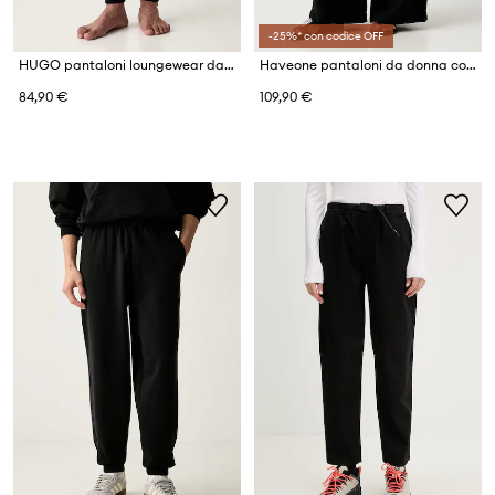
-25%* con codice OFF
HUGO pantaloni loungewear da uomo con cotone NOAH PANTS
Haveone pantaloni da donna con lino
84,90 €
109,90 €