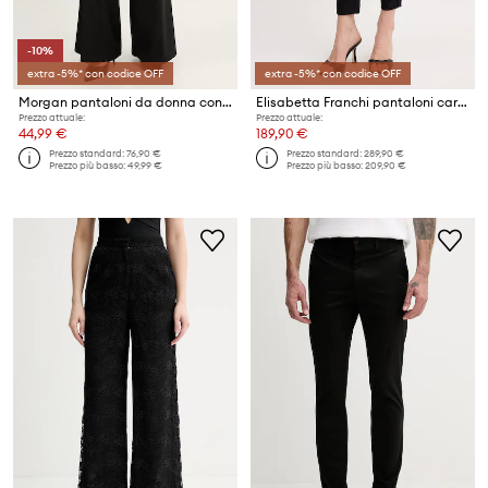
-10%
extra -5%* con codice OFF
extra -5%* con codice OFF
Morgan pantaloni da donna con viscosa
Elisabetta Franchi pantaloni carrot da donna
Prezzo attuale:
Prezzo attuale:
44,99 €
189,90 €
Prezzo standard:
76,90 €
Prezzo standard:
289,90 €
Prezzo più basso:
49,99 €
Prezzo più basso:
209,90 €