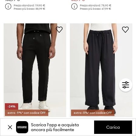
Prezzo standard:
119,90 €
Prezzo standard:
78,90 €
Prezzo più basso:
88,99 €
Prezzo più basso:
67,99 €
-24%
extra -5%* con codice OFF
extra -5%* con codice OFF
U.S. Polo Assn. pantaloni da tuta da uomo con cotone INTERLOCK PINTUCK JOGGER
Guess pantaloni NAT
Scarica l'app e acquista
Prezzo attuale:
Prezzo attuale:
Carica
ancora più facilmente
37,99 €
55,99 €
Prezzo standard:
74,90 €
Prezzo standard:
89,90 €