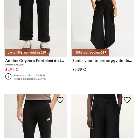
extra -5%* con codice OFF
-15%* con codice OFF
Adidas Originals Pantaloni da tuta da uomo
Seafolly pantaloni baggy da donna in viscosa Shirred Waist Wrap
Prezzo attuale:
69,99 €
85,99 €
Prezzo standard:
83,99 €
Prezzo più basso:
73,99 €