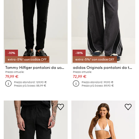
-10%
-18%
extra -5%* con codice OFF
extra -5%* con codice OFF
Tommy Hilfiger pantaloni da uomo con misto lino
adidas Originals pantaloni da tuta da uomo
Prezzo attuale:
Prezzo attuale:
79,99 €
72,99 €
Prezzo standard:
129,90 €
Prezzo standard:
99,90 €
Prezzo più basso:
88,99 €
Prezzo più basso:
89,90 €