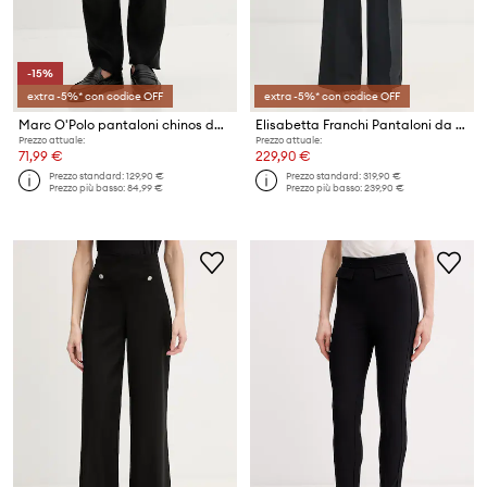
-15%
extra -5%* con codice OFF
extra -5%* con codice OFF
Marc O'Polo pantaloni chinos da uomo in lino
Elisabetta Franchi Pantaloni da donna
Prezzo attuale:
Prezzo attuale:
71,99 €
229,90 €
Prezzo standard:
129,90 €
Prezzo standard:
319,90 €
Prezzo più basso:
84,99 €
Prezzo più basso:
239,90 €