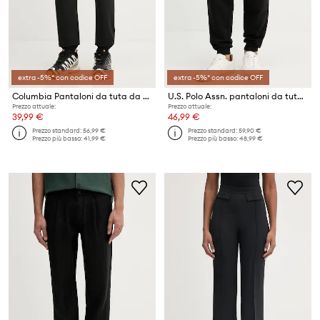
extra -5%* con codice OFF
extra -5%* con codice OFF
Columbia Pantaloni da tuta da uomo
U.S. Polo Assn. pantaloni da tuta da uomo DHM LB
Prezzo attuale:
Prezzo attuale:
39,99 €
46,99 €
Prezzo standard:
56,99 €
Prezzo standard:
59,90 €
Prezzo più basso:
41,99 €
Prezzo più basso:
48,99 €