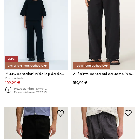
-14%
extra -5%* con codice OFF
-25%* con codice OFF
Muuv. pantaloni wide leg da donna in cotone MOAI
AllSaints pantaloni da uomo in cotone TAIKO
Prezzo attuale:
102,99 €
159,90 €
Prezzo standard:
139,90 €
Prezzo più basso:
119,90 €