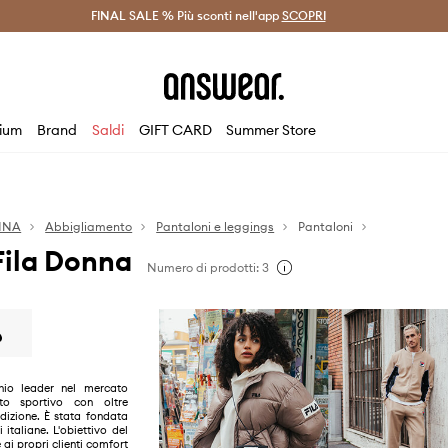
on Answear Club >
FINAL SALE % Più sconti nell'app
Spedizione entro 24 ore >
SCOPRI
-20% di scont
ium
Brand
Saldi
GIFT CARD
Summer Store
NNA
Abbigliamento
Pantaloni e leggings
Pantaloni
Fila Donna
Numero di prodotti: 3
hio leader nel mercato
nto sportivo con oltre
adizione. È stata fondata
i italiane. L'obiettivo del
 ai propri clienti comfort