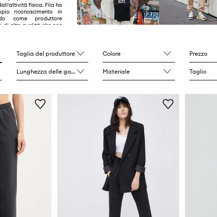
ll'attività fisica. Fila ha
pio riconoscimento in
do come produttore
ti di alta qualità che non
iscono comfort, ma
he tendenze.
Taglia del produttore
Colore
Prezzo
Lunghezza delle gambe
Materiale
Taglio