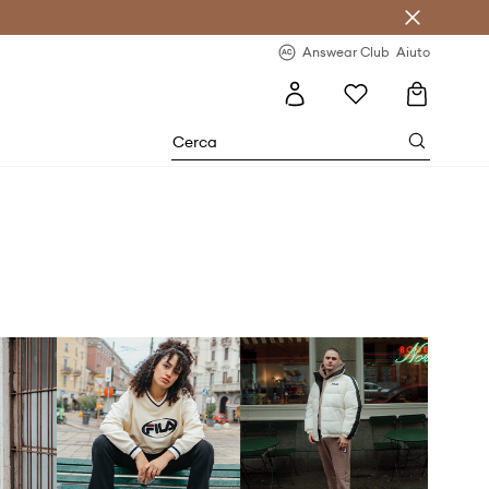
o sul primo acquisto >
Novità regolari >
Answear Club
Aiuto