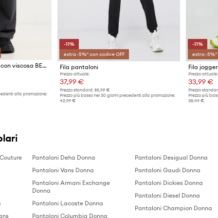
-11%
-11%
extra -5%* con codice OFF
extra -5%*
Fila pantaloni da donna con viscosa BELLARIVA
Fila pantaloni
Fila jogger
Prezzo attuale:
Prezzo attuale:
37,99 €
33,99 €
Prezzo standard:
85,99 €
Prezzo standar
cedenti alla promozione:
Prezzo più basso nei 30 giorni precedenti alla promozione:
Prezzo più bass
42,99 €
38,49 €
lari
 Couture
Pantaloni Deha Donna
Pantaloni Desigual Donna
Pantaloni Vans Donna
Pantaloni Gaudi Donna
Pantaloni Armani Exchange
Pantaloni Dickies Donna
Donna
Pantaloni Diesel Donna
a
Pantaloni Lacoste Donna
Pantaloni Champion Donna
eans
Pantaloni Columbia Donna