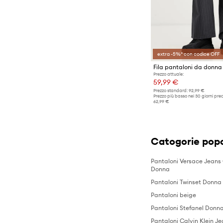
Maglieria
Pantaloncini
Pantaloni
extra -5%* con codice OFF
T-shirt e polo
Tute casual
Prezzo attuale:
59,99 €
Prezzo standard:
92,99 €
Prezzo più basso nei 30 giorni pre
62,99 €
Catogorie popo
Pantaloni Versace Jeans
Donna
Pantaloni Twinset Donna
Pantaloni beige
Pantaloni Stefanel Donn
Pantaloni Calvin Klein J