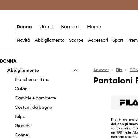
Premium Fashion Benefits
Risparmia c
Donna
Uomo
Bambini
Home
Novità
Abbigliamento
Scarpe
Accessori
Sport
Prem
DONNA
Abbigliamento
Answear
Fila
DO
Pantaloni 
Biancheria intima
Calzini
Camicie e camicette
Costumi da bagno
Felpe
Fila è un marc
dell'abbigliame
Giacche
cento anni di tr
nel 1911 nelle Alp
Gonne
marchio è fornire