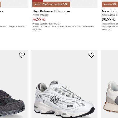
extra -5%* con codice OFF
extra -5%*
ers
New Balance 740 scarpe
New Balan
Prezzo attuale:
Prezzo attuale:
76,99 €
98,99 €
Prezzo standard:
119,90 €
Prezzo standar
cedenti alla promozione:
Prezzo più basso nei 30 giorni precedenti alla promozione:
Prezzo più bass
94,90 €
94,90 €