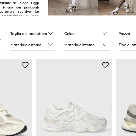
tabilità del piede. Oggi
 uno dei principali
calzature sportive. Le
caratteristica N sono
appassionati di tutto il
tar dello sport, della
 moda. Particolarmente
o le New Balance 550,
Taglia del produttore
Colore
Prezzo
 e New Balance 327
Materiale esterno
Materiale interno
Tipo di at