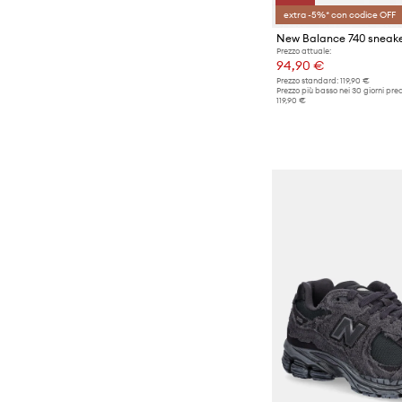
extra -5%* con codice OFF
New Balance 740 sneak
Prezzo attuale:
94,90 €
Prezzo standard:
119,90 €
Prezzo più basso nei 30 giorni pre
119,90 €