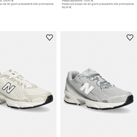
d:
129,90 €
Prezzo standard:
119,90 €
o nei 30 giorni precedenti alla promozione:
Prezzo più basso nei 30 giorni precedenti alla promozione:
98,99 €