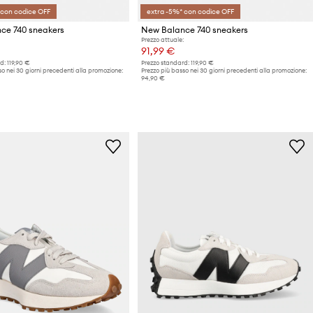
 con codice OFF
extra -5%* con codice OFF
ce 740 sneakers
New Balance 740 sneakers
Prezzo attuale:
91,99 €
d:
119,90 €
Prezzo standard:
119,90 €
o nei 30 giorni precedenti alla promozione:
Prezzo più basso nei 30 giorni precedenti alla promozione:
94,90 €