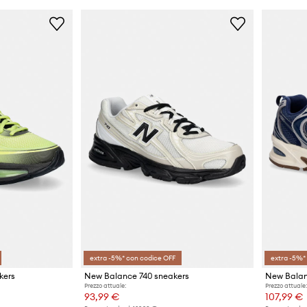
extra -5%* con codice OFF
extra -5%*
kers
New Balance 740 sneakers
New Balan
Prezzo attuale:
Prezzo attuale:
93,99 €
107,99 €