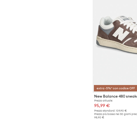
extra -5%* con codice OFF
New Balance 480 sneaker
Prezzo attuale:
95,99 €
Prezzo standard:
109,90 €
Prezzo più basso nei 30 giorni pre
98,90 €