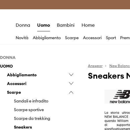
Premium Fashion Benefits
Risparmia c
Donna
Uomo
Bambini
Home
Novità
Abbigliamento
Scarpe
Accessori
Sport
Prem
DONNA
UOMO
Abbigliamento
Answear
New Balanc
Sneakers 
Accessori
Abbigliamento
Biancheria intima
Scarpe
Accessori
Felpe
Berretti e cappelli
Felpe
Scarpe
Giacche
Scarpe sportive
Giacche
Berretti e cappelli
Pantaloni e leggings
Sandali e infradito
Pantaloncini
Sandali e infradito
Pantaloncini
Sneakers
Pantaloni
Scarpe sportive
La storia ultra
NEW BALANCE ini
Top e magliette
T-shirt e polo
Scarpe da trekking
quando William 
di suppor
Sneakers
significativament