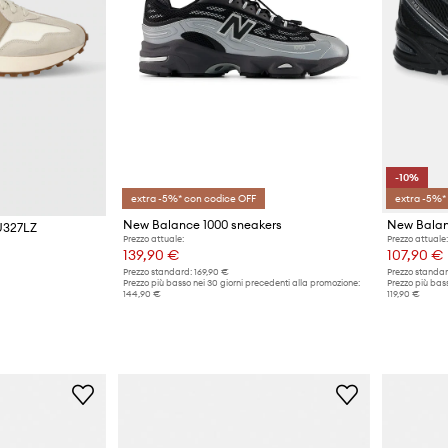
-10%
extra -5%* con codice OFF
extra -5%*
New Balance 1000 sneakers
New Balan
U327LZ
Prezzo attuale:
Prezzo attuale:
139,90 €
107,90 €
Prezzo standard:
169,90 €
Prezzo standar
Prezzo più basso nei 30 giorni precedenti alla promozione:
Prezzo più bass
144,90 €
119,90 €