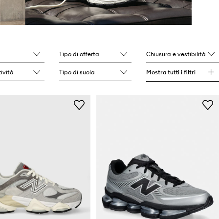
Tipo di offerta
Chiusura e vestibilità
tività
Tipo di suola
Mostra tutti i filtri