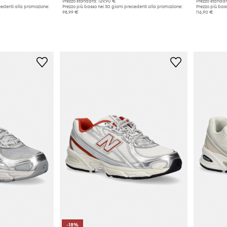
Prezzo standard:
129,90 €
Prezzo standar
cedenti alla promozione:
Prezzo più basso nei 30 giorni precedenti alla promozione:
Prezzo più bass
98,99 €
116,90 €
-18%