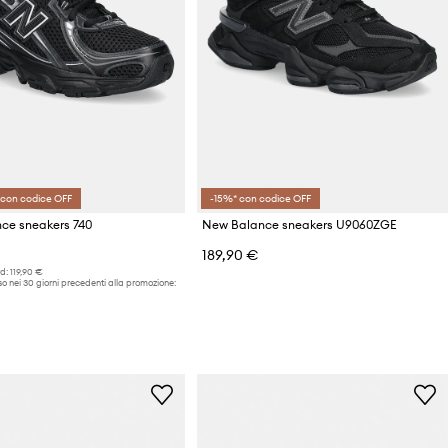
 con codice OFF
-15%* con codice OFF
ce sneakers 740
New Balance sneakers U9060ZGE
189,90 €
d:
119,90 €
o nei 30 giorni precedenti alla promozione: