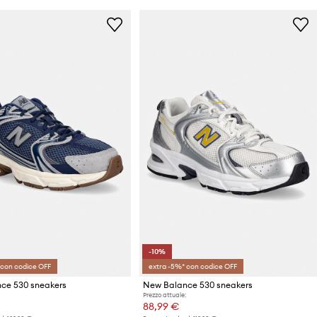
-10%
 con codice OFF
extra -5%* con codice OFF
ce 530 sneakers
New Balance 530 sneakers
Prezzo attuale:
88,99 €