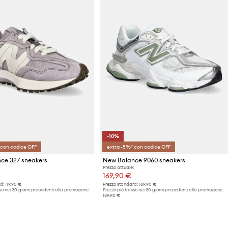
-10%
 con codice OFF
extra -5%* con codice OFF
ce 327 sneakers
New Balance 9060 sneakers
Prezzo attuale:
169,90 €
d:
119,90 €
Prezzo standard:
189,90 €
o nei 30 giorni precedenti alla promozione:
Prezzo più basso nei 30 giorni precedenti alla promozione:
189,90 €