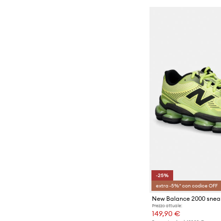
-25%
extra -5%* con codice OFF
New Balance 2000 snea
Prezzo attuale:
149,90 €