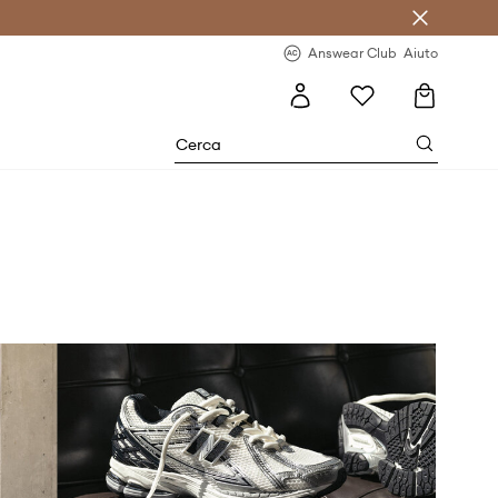
o sul primo acquisto >
Novità regolari >
Answear Club
Aiuto