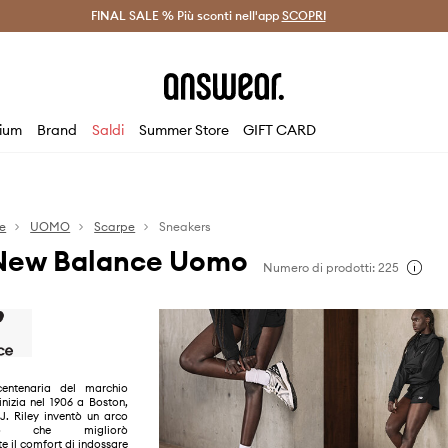
on Answear Club >
FINAL SALE % Più sconti nell'app
Spedizione entro 24 ore >
SCOPRI
-20% di scont
ium
Brand
Saldi
Summer Store
GIFT CARD
e
UOMO
Scarpe
Sneakers
New Balance Uomo
Numero di prodotti: 225
centenaria del marchio
zia nel 1906 a Boston,
J. Riley inventò un arco
to che migliorò
e il comfort di indossare