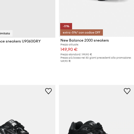
-11%
extra -5%* con codice OFF
limitata
New Balance 2000 sneakers
ce sneakers U9060GRY
Prezzo attuale:
149,90 €
Prezzo standard:
199,90 €
Prezzo più basso nei 30 giorni precedenti alla promozione:
169,90 €