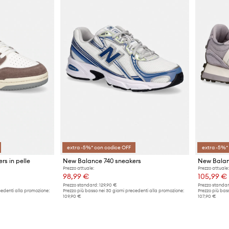
extra -5%* con codice OFF
extra -5%*
s in pelle
New Balance 740 sneakers
New Balan
Prezzo attuale:
Prezzo attuale:
98,99 €
105,99 €
Prezzo standard:
129,90 €
Prezzo standar
cedenti alla promozione:
Prezzo più basso nei 30 giorni precedenti alla promozione:
Prezzo più bass
109,90 €
107,90 €