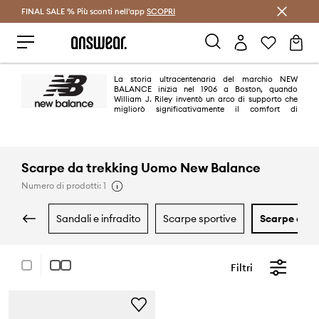
FINAL SALE % Più sconti nell'app
Risparmia con Answear Club >
SCOPRI
La storia ultracentenaria del marchio NEW
BALANCE inizia nel 1906 a Boston, quando
William J. Riley inventò un arco di supporto che
migliorò significativamente il comfort di
indossare le scarpe e la stabilità del piede. Oggi NEW BALANCE è uno dei
principali produttori di calzature sportive. Le scarpe con la caratteristica
N sono indossate dagli appassionati di tutto il mondo e dalle star dello
sport, della musica e della moda. Particolarmente apprezzate sono le New
Balance 550, New Balance 530 e New Balance 327
Scarpe da trekking Uomo New Balance
Numero di prodotti: 1
sandali e infradito
scarpe sportive
scarpe da t
Filtri