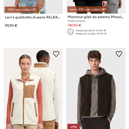
extra -5%* con codice OFF
-15%* con codice OFF
Mammut gilet da esterno Miracle
Levi's giubbotto di jeans RELAXED
Prezzo attuale:
149,90 €
99,90 €
Prezzo standard:
219,90 €
Prezzo più basso:
159,90 €
-21%