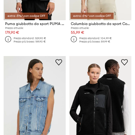
extra -5%* con codice OFF
extra -5%* con codice OFF
Puma giubbotto da sport PUMA x HELIOT EMIL
Columbia giubbotto da sport Cove Beach
Prezzo attuale:
Prezzo attuale:
179,90 €
55,99 €
Prezzo standard:
329,90 €
Prezzo standard:
104,99 €
Prezzo più basso:
189,90 €
Prezzo più basso:
59,99 €