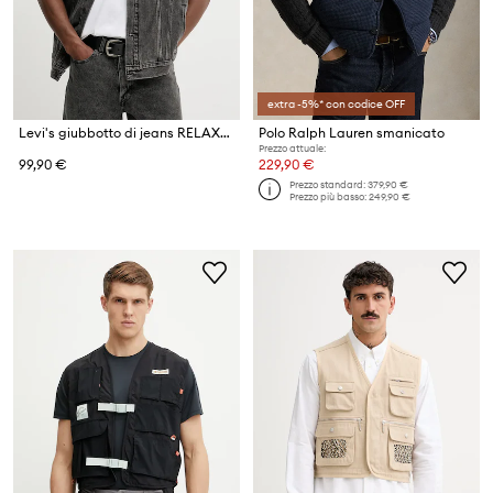
extra -5%* con codice OFF
Levi's giubbotto di jeans RELAXED TRUCKER VEST
Polo Ralph Lauren smanicato
Prezzo attuale:
99,90 €
229,90 €
Prezzo standard:
379,90 €
Prezzo più basso:
249,90 €