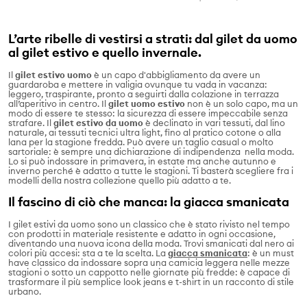
L’arte ribelle di vestirsi a strati: dal gilet da uomo
al gilet estivo e quello invernale.
Il
gilet estivo uomo
è un capo d'abbigliamento da avere un
guardaroba e mettere in valigia ovunque tu vada in vacanza:
leggero, traspirante, pronto a seguirti dalla colazione in terrazza
all’aperitivo in centro. Il
gilet uomo estivo
non è un solo capo, ma un
modo di essere te stesso: la sicurezza di essere impeccabile senza
strafare. Il
gilet estivo da uomo
è declinato in vari tessuti, dal lino
naturale, ai tessuti tecnici ultra light, fino al pratico cotone o alla
lana per la stagione fredda. Può avere un taglio casual o molto
sartoriale: è sempre una dichiarazione di indipendenza nella moda.
Lo si può indossare in primavera, in estate ma anche autunno e
inverno perché è adatto a tutte le stagioni. Ti basterà scegliere fra i
modelli della nostra collezione quello più adatto a te.
Il fascino di ciò che manca: la giacca smanicata
I gilet estivi da uomo sono un classico che è stato rivisto nel tempo
con prodotti in materiale resistente e adatto in ogni occasione,
diventando una nuova icona della moda. Trovi smanicati dal nero ai
colori più accesi: sta a te la scelta. La
giacca smanicata
: è un must
have classico da indossare sopra una camicia leggera nelle mezze
stagioni o sotto un cappotto nelle giornate più fredde: è capace di
trasformare il più semplice look jeans e t-shirt in un racconto di stile
urbano.