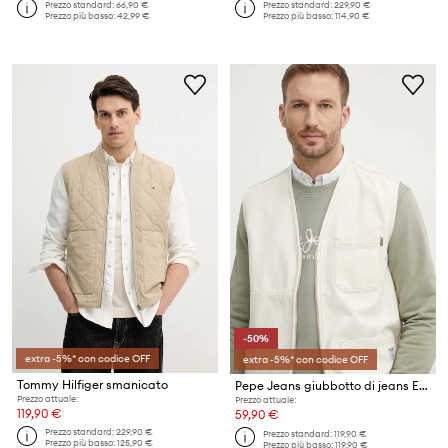
Prezzo standard:
66,90 €
Prezzo standard:
229,90 €
Prezzo più basso:
42,99 €
Prezzo più basso:
114,90 €
-50%
extra -5%* con codice OFF
extra -5%* con codice OFF
Tommy Hilfiger smanicato
Pepe Jeans giubbotto di jeans ELM UTILTY GILET
Prezzo attuale:
Prezzo attuale:
119,90 €
59,90 €
Prezzo standard:
229,90 €
Prezzo standard:
119,90 €
Prezzo più basso:
125,90 €
Prezzo più basso:
119,90 €