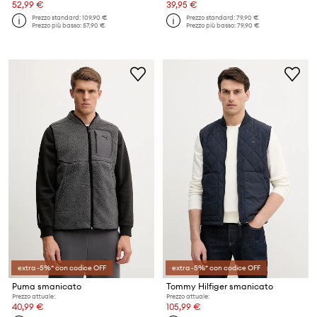
52,99 €
39,95 €
Prezzo standard:
109,90 €
Prezzo standard:
79,90 €
Prezzo più basso:
57,90 €
Prezzo più basso:
79,90 €
extra -5%* con codice OFF
extra -5%* con codice OFF
Puma smanicato
Tommy Hilfiger smanicato
Prezzo attuale:
Prezzo attuale:
40,99 €
105,99 €