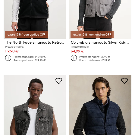
extra -5%* con codice OFF
extra -5%* con codice OFF
The North Face smanicato Retro Denali Vest
Columbia smanicato Silver Ridge Utility
Prezzo attuale:
Prezzo attuale:
119,90 €
64,99 €
Prezzo standard:
149,90 €
Prezzo standard:
95,99 €
Prezzo più basso:
129,90 €
Prezzo più basso:
67,99 €