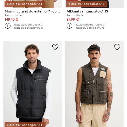
extra -5%* con codice OFF
extra -5%* con codice OFF
Mammut gilet da esterno Miracle
AllSaints smanicato OTIS
Prezzo attuale:
Prezzo attuale:
149,90 €
69,99 €
Prezzo standard:
219,90 €
Prezzo standard:
109,90 €
Prezzo più basso:
159,90 €
Prezzo più basso:
88,90 €
extra -5%* con codice OFF