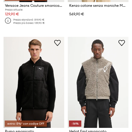
Versace Jeans Couture smanicato
Kenzo cotone senza maniche Multipocket Gilet
Prezzo attuale:
129,90 €
569,90 €
Prezzo standard:
319,90 €
Prezzo più basso:
139,90 €
extra -5%* con codice OFF
-16%
Puma smanicato
Heliot Emil smanicato