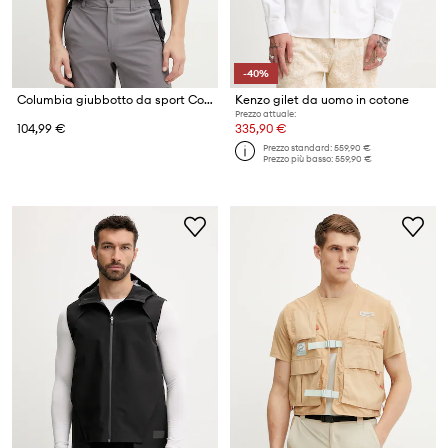
-40%
Columbia giubbotto da sport Cove Beach
Kenzo gilet da uomo in cotone
Prezzo attuale:
104,99 €
335,90 €
Prezzo standard:
559,90 €
Prezzo più basso:
559,90 €