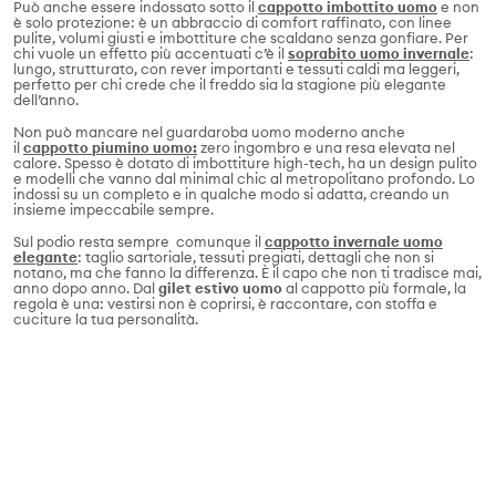
Può anche essere indossato sotto il
cappotto imbottito uomo
e non
è solo protezione: è un abbraccio di comfort raffinato, con linee
pulite, volumi giusti e imbottiture che scaldano senza gonfiare. Per
chi vuole un effetto più accentuati c’è il
soprabito uomo invernale
:
lungo, strutturato, con rever importanti e tessuti caldi ma leggeri,
perfetto per chi crede che il freddo sia la stagione più elegante
dell’anno.
Non può mancare nel guardaroba uomo moderno anche
il
cappotto piumino uomo:
zero ingombro e una resa elevata nel
calore. Spesso è dotato di imbottiture high-tech, ha un design pulito
e modelli che vanno dal minimal chic al metropolitano profondo. Lo
indossi su un completo e in qualche modo si adatta, creando un
insieme impeccabile sempre.
Sul podio resta sempre comunque il
cappotto invernale uomo
elegante
: taglio sartoriale, tessuti pregiati, dettagli che non si
notano, ma che fanno la differenza. È il capo che non ti tradisce mai,
anno dopo anno. Dal
gilet estivo uomo
al cappotto più formale, la
regola è una: vestirsi non è coprirsi, è raccontare, con stoffa e
cuciture la tua personalità.