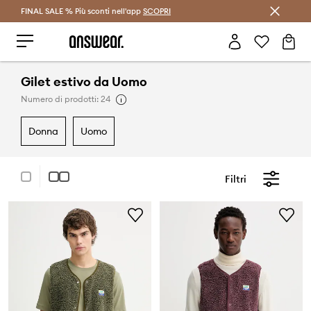
FINAL SALE % Più sconti nell'app
Risparmia con Answear Club >
SCOPRI
Gilet estivo da Uomo
Numero di prodotti: 24
donna
uomo
Filtri