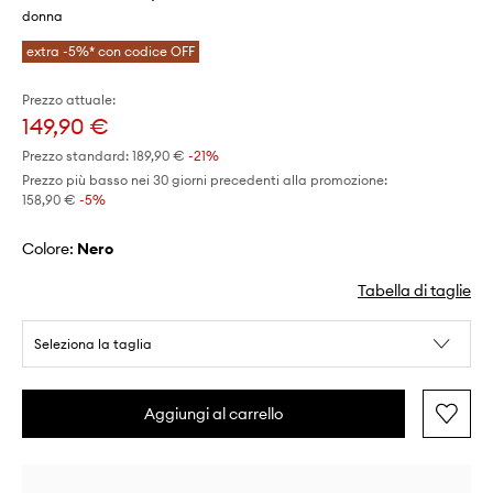
donna
extra -5%* con codice OFF
Prezzo attuale:
149,90 €
Prezzo standard:
189,90 €
-21%
Prezzo più basso nei 30 giorni precedenti alla promozione:
158,90 €
 -5%
Colore:
nero
Tabella di taglie
Seleziona la taglia
Aggiungi al carrello