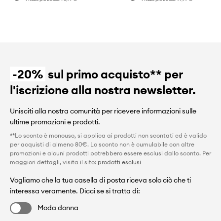
-20%
sul primo acquisto** per
l'iscrizione alla nostra newsletter.
Unisciti alla nostra comunità per ricevere informazioni sulle
ultime promozioni e prodotti.
**Lo sconto è monouso, si applica ai prodotti non scontati ed è valido
per acquisti di almeno 80€. Lo sconto non è cumulabile con altre
promozioni e alcuni prodotti potrebbero essere esclusi dallo sconto. Per
maggiori dettagli, visita il sito:
prodotti esclusi
Vogliamo che la tua casella di posta riceva solo ciò che ti
interessa veramente. Dicci se si tratta di:
Moda donna