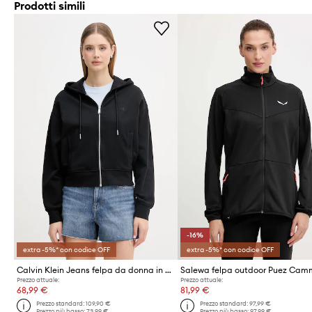
Prodotti simili
-16%
extra -5%* con codice OFF
extra -5%* con codice OFF
Calvin Klein Jeans felpa da donna in cotone
Salewa felpa outdoor Puez Cam
Prezzo attuale:
Prezzo attuale:
68,99 €
81,99 €
Prezzo standard:
109,90 €
Prezzo standard:
97,99 €
Prezzo più basso:
73,99 €
Prezzo più basso:
97,99 €