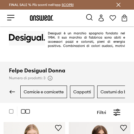
FINAL SALE % Più sconti nell'app
Risparmia con Answear Club >
SCOPRI
Desigual è un marchio spagnolo fondato nel
1984. Il suo marchio di fabbrica sono abiti e
accessori pazzi e colorati, pieni di energia
positiva. Combinazioni di colori audaci, motivi
patchwork, ricami, decorazioni e design sorprendenti rendono la
collezione Desigual impossibile da ignorare.
Felpe Desigual Donna
Numero di prodotti: 3
camicie e camicette
cappotti
costumi da bag
Filtri