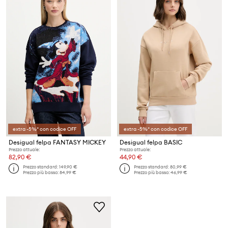
extra -5%* con codice OFF
extra -5%* con codice OFF
Desigual felpa FANTASY MICKEY
Desigual felpa BASIC
Prezzo attuale:
Prezzo attuale:
82,90 €
44,90 €
Prezzo standard:
149,90 €
Prezzo standard:
80,99 €
Prezzo più basso:
84,99 €
Prezzo più basso:
46,99 €