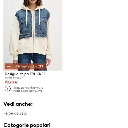
extra -5%* con codice OFF
Desigual felpa TRUCKER
Prezzo attuale:
90,90 €
Prezzo standard:
169,90 €
Prezzo più basso:
93,99 €
Vedi anche:
Felpe con zip
Catogorie popolari