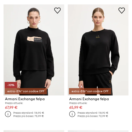
-10%
extra -5%* con codice OFF
extra -5%* con codice OFF
Armani Exchange felpa
Armani Exchange felpa
Prezzo attuale:
Prezzo attuale:
67,99 €
65,99 €
Prezzo standard:
118,90 €
Prezzo standard:
118,90 €
Prezzo più basso:
75,99 €
Prezzo più basso:
72,99 €