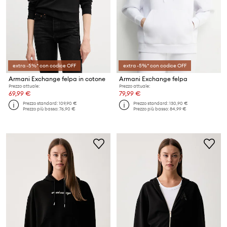
extra -5%* con codice OFF
extra -5%* con codice OFF
Armani Exchange felpa in cotone
Armani Exchange felpa
Prezzo attuale:
Prezzo attuale:
69,99 €
79,99 €
Prezzo standard:
109,90 €
Prezzo standard:
130,90 €
Prezzo più basso:
76,90 €
Prezzo più basso:
84,99 €