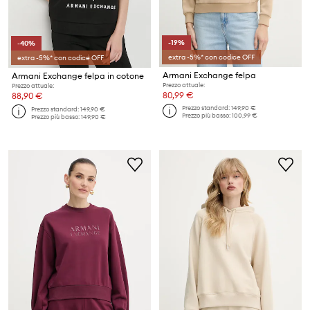
-19%
-40%
extra -5%* con codice OFF
extra -5%* con codice OFF
Armani Exchange felpa
Armani Exchange felpa in cotone
Prezzo attuale:
Prezzo attuale:
80,99 €
88,90 €
Prezzo standard:
149,90 €
Prezzo standard:
149,90 €
Prezzo più basso:
100,99 €
Prezzo più basso:
149,90 €