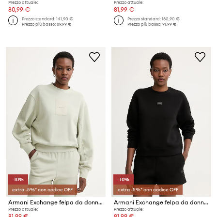
Prezzo attuale:
Prezzo attuale:
80,99 €
81,99 €
Prezzo standard:
141,90 €
Prezzo standard:
130,90 €
Prezzo più basso:
89,99 €
Prezzo più basso:
91,99 €
-10%
-10%
extra -5%* con codice OFF
extra -5%* con codice OFF
Armani Exchange felpa da donna in cotone
Armani Exchange felpa da donna
Prezzo attuale:
Prezzo attuale:
81,99 €
81,99 €