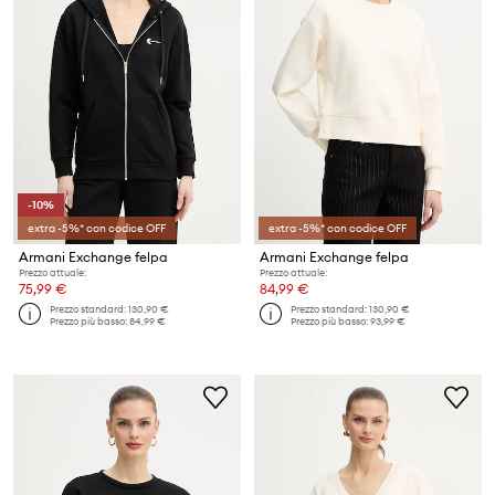
-10%
extra -5%* con codice OFF
extra -5%* con codice OFF
Armani Exchange felpa
Armani Exchange felpa
Prezzo attuale:
Prezzo attuale:
75,99 €
84,99 €
Prezzo standard:
130,90 €
Prezzo standard:
130,90 €
Prezzo più basso:
84,99 €
Prezzo più basso:
93,99 €