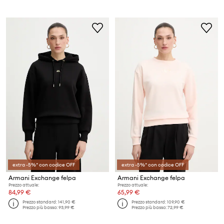
extra -5%* con codice OFF
extra -5%* con codice OFF
Armani Exchange felpa
Armani Exchange felpa
Prezzo attuale:
Prezzo attuale:
84,99 €
65,99 €
Prezzo standard:
141,90 €
Prezzo standard:
109,90 €
Prezzo più basso:
93,99 €
Prezzo più basso:
72,99 €