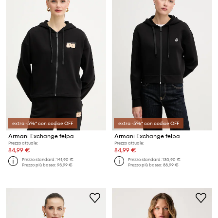
extra -5%* con codice OFF
extra -5%* con codice OFF
Armani Exchange felpa
Armani Exchange felpa
Prezzo attuale:
Prezzo attuale:
84,99 €
84,99 €
Prezzo standard:
141,90 €
Prezzo standard:
130,90 €
Prezzo più basso:
93,99 €
Prezzo più basso:
88,99 €