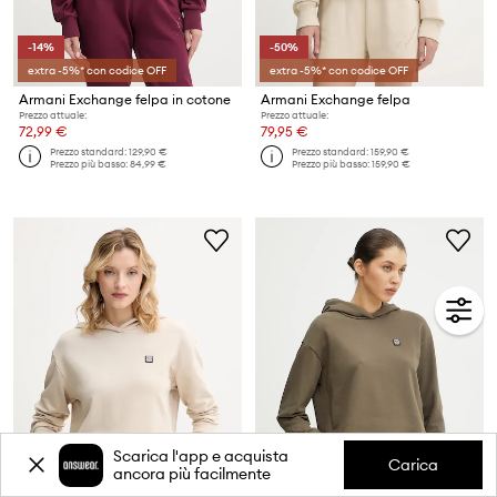
-14%
-50%
extra -5%* con codice OFF
extra -5%* con codice OFF
Armani Exchange felpa in cotone
Armani Exchange felpa
Prezzo attuale:
Prezzo attuale:
72,99 €
79,95 €
Prezzo standard:
129,90 €
Prezzo standard:
159,90 €
Prezzo più basso:
84,99 €
Prezzo più basso:
159,90 €
Scarica l'app e acquista
Carica
ancora più facilmente