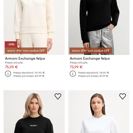
-10%
extra -5%* con codice OFF
extra -5%* con codice OFF
Armani Exchange felpa
Armani Exchange felpa
Prezzo attuale:
Prezzo attuale:
75,99 €
73,99 €
Prezzo standard:
141,90 €
Prezzo standard:
118,90 €
Prezzo più basso:
84,99 €
Prezzo più basso:
81,99 €