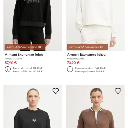
extra -5%* con codice OFF
extra -5%* con codice OFF
Armani Exchange felpa
Armani Exchange felpa
Prezzo attuale:
Prezzo attuale:
57,90 €
70,90 €
Prezzo standard:
119,90 €
Prezzo standard:
149,90 €
Prezzo più basso:
60,99 €
Prezzo più basso:
75,99 €