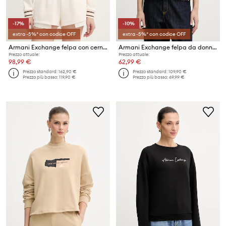
-17%
-10%
extra -5%* con codice OFF
extra -5%* con codice OFF
Armani Exchange felpa con cerniera da donna
Armani Exchange felpa da donna
Prezzo attuale:
Prezzo attuale:
98,99 €
62,99 €
Prezzo standard:
162,90 €
Prezzo standard:
109,90 €
Prezzo più basso:
119,90 €
Prezzo più basso:
69,99 €