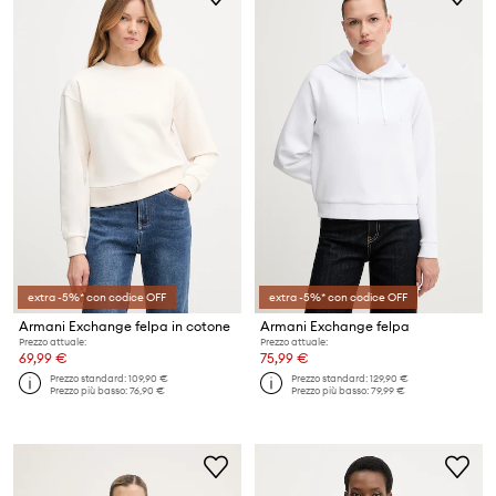
extra -5%* con codice OFF
extra -5%* con codice OFF
Armani Exchange felpa in cotone
Armani Exchange felpa
Prezzo attuale:
Prezzo attuale:
69,99 €
75,99 €
Prezzo standard:
109,90 €
Prezzo standard:
129,90 €
Prezzo più basso:
76,90 €
Prezzo più basso:
79,99 €