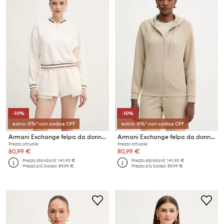
-10%
-10%
extra -5%* con codice OFF
extra -5%* con codice OFF
Armani Exchange felpa da donna
Armani Exchange felpa da donna con viscosa
Prezzo attuale:
Prezzo attuale:
80,99 €
80,99 €
Prezzo standard:
141,90 €
Prezzo standard:
141,90 €
Prezzo più basso:
89,99 €
Prezzo più basso:
89,99 €