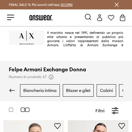
FINAL SALE % Più sconti nell'app
Risparmia con Answear Club >
SCOPRI
Il marchio nasce nel 1991, definendo un proprio
stile urbano e presentando al pubblico più
giovane i valori rappresentati dalla maison
Armani. L'offerta di Armani Exchange è
contemporanea e inclusiva: accessibile, versatile e rivolta a un pubblico
vasto, indipendentemente da età, sesso o provenienza. Sebbene le
collezioni Armani Exchange siano universali, hanno uno stile individuale
tipico della casa di moda Armani.
Felpe Armani Exchange Donna
Numero di prodotti: 67
biancheria intima
blazer e gilet
calzini
cam
Filtri