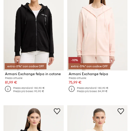
-10%
extra -5%* con codice OFF
extra -5%* con codice OFF
Armani Exchange felpa in cotone
Armani Exchange felpa
Prezzo attuale:
Prezzo attuale:
81,99 €
75,99 €
Prezzo standard:
130,90 €
Prezzo standard:
130,90 €
Prezzo più basso:
90,90 €
Prezzo più basso:
84,99 €