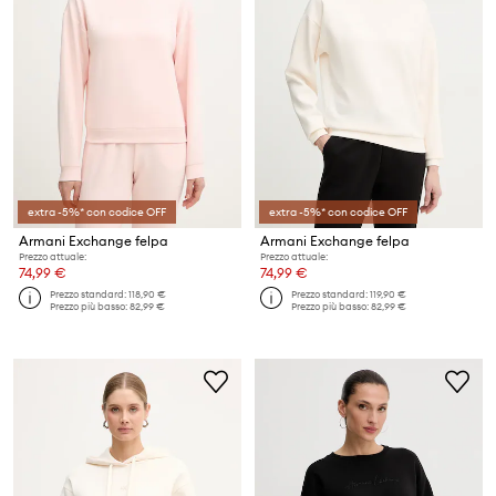
extra -5%* con codice OFF
extra -5%* con codice OFF
Armani Exchange felpa
Armani Exchange felpa
Prezzo attuale:
Prezzo attuale:
74,99 €
74,99 €
Prezzo standard:
118,90 €
Prezzo standard:
119,90 €
Prezzo più basso:
82,99 €
Prezzo più basso:
82,99 €