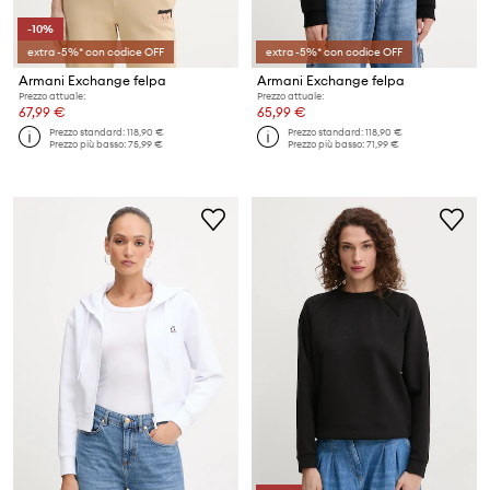
-10%
extra -5%* con codice OFF
extra -5%* con codice OFF
Armani Exchange felpa
Armani Exchange felpa
Prezzo attuale:
Prezzo attuale:
67,99 €
65,99 €
Prezzo standard:
118,90 €
Prezzo standard:
118,90 €
Prezzo più basso:
75,99 €
Prezzo più basso:
71,99 €