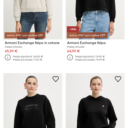
-14%
extra -5%* con codice OFF
extra -5%* con codice OFF
Armani Exchange felpa in cotone
Armani Exchange felpa
Prezzo attuale:
Prezzo attuale:
65,99 €
64,99 €
Prezzo standard:
129,90 €
Prezzo standard:
119,90 €
Prezzo più basso:
71,90 €
Prezzo più basso:
75,99 €