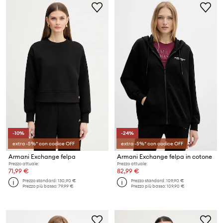
-10%
-24%
extra -5%* con codice OFF
extra -5%* con codice OFF
Armani Exchange felpa
Armani Exchange felpa in cotone
Prezzo attuale:
Prezzo attuale:
71,99 €
82,99 €
Prezzo standard:
130,90 €
Prezzo standard:
109,90 €
Prezzo più basso:
79,99 €
Prezzo più basso:
109,90 €