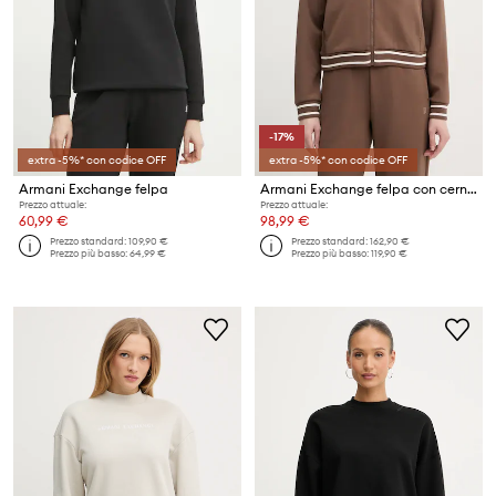
-17%
extra -5%* con codice OFF
extra -5%* con codice OFF
Armani Exchange felpa
Armani Exchange felpa con cerniera da donna
Prezzo attuale:
Prezzo attuale:
60,99 €
98,99 €
Prezzo standard:
109,90 €
Prezzo standard:
162,90 €
Prezzo più basso:
64,99 €
Prezzo più basso:
119,90 €