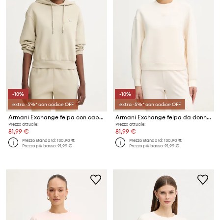
-10%
-10%
extra -5%* con codice OFF
extra -5%* con codice OFF
Armani Exchange felpa con cappuccio da donna in cotone
Armani Exchange felpa da donna
Prezzo attuale:
Prezzo attuale:
81,99 €
81,99 €
Prezzo standard:
130,90 €
Prezzo standard:
130,90 €
Prezzo più basso:
91,99 €
Prezzo più basso:
91,99 €