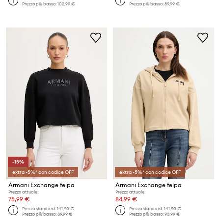
Prezzo più basso:
102,99 €
Prezzo più basso:
89,99 €
-15%
extra -5%* con codice OFF
extra -5%* con codice OFF
Armani Exchange felpa
Armani Exchange felpa
Prezzo attuale:
Prezzo attuale:
75,99 €
84,99 €
Prezzo standard:
141,90 €
Prezzo standard:
141,90 €
Prezzo più basso:
89,99 €
Prezzo più basso:
93,99 €