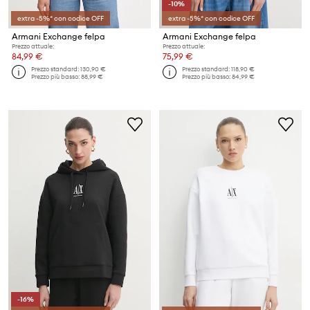
-10%
extra -5%* con codice OFF
extra -5%* con codice OFF
Armani Exchange felpa
Armani Exchange felpa
Prezzo attuale:
Prezzo attuale:
84,99 €
75,99 €
Prezzo standard:
130,90 €
Prezzo standard:
118,90 €
Prezzo più basso:
88,99 €
Prezzo più basso:
84,99 €
-16%