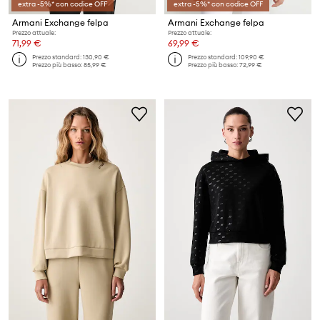
extra -5%* con codice OFF
extra -5%* con codice OFF
Armani Exchange felpa
Armani Exchange felpa
Prezzo attuale:
Prezzo attuale:
71,99 €
69,99 €
Prezzo standard:
130,90 €
Prezzo standard:
109,90 €
Prezzo più basso:
85,99 €
Prezzo più basso:
72,99 €