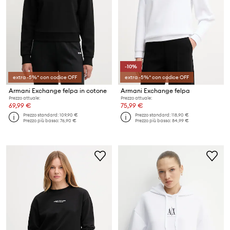
-10%
extra -5%* con codice OFF
extra -5%* con codice OFF
Armani Exchange felpa in cotone
Armani Exchange felpa
Prezzo attuale:
Prezzo attuale:
69,99 €
75,99 €
Prezzo standard:
109,90 €
Prezzo standard:
118,90 €
Prezzo più basso:
76,90 €
Prezzo più basso:
84,99 €