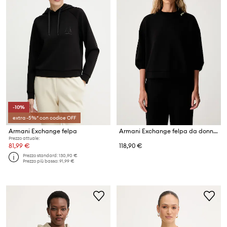
-10%
extra -5%* con codice OFF
Armani Exchange felpa
Armani Exchange felpa da donna
Prezzo attuale:
81,99 €
118,90 €
Prezzo standard:
130,90 €
Prezzo più basso:
91,99 €