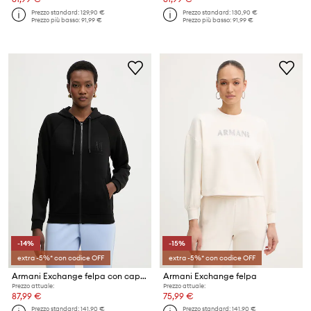
Prezzo standard:
129,90 €
Prezzo standard:
130,90 €
Prezzo più basso:
91,99 €
Prezzo più basso:
91,99 €
-14%
-15%
extra -5%* con codice OFF
extra -5%* con codice OFF
Armani Exchange felpa con cappuccio da donna
Armani Exchange felpa
Prezzo attuale:
Prezzo attuale:
87,99 €
75,99 €
Prezzo standard:
141,90 €
Prezzo standard:
141,90 €