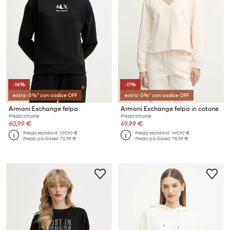
-16%
-11%
extra -5%* con codice OFF
extra -5%* con codice OFF
Armani Exchange felpa
Armani Exchange felpa in cotone
Prezzo attuale:
Prezzo attuale:
60,99 €
69,99 €
Prezzo standard:
109,90 €
Prezzo standard:
149,90 €
Prezzo più basso:
72,99 €
Prezzo più basso:
78,99 €