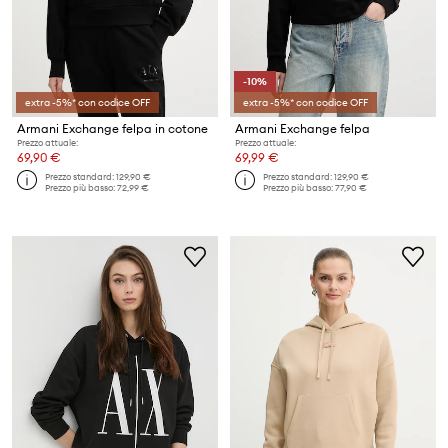
-10%
extra -5%* con codice OFF
extra -5%* con codice OFF
Armani Exchange felpa in cotone
Armani Exchange felpa
Prezzo attuale:
Prezzo attuale:
69,90 €
69,99 €
Prezzo standard:
129,90 €
Prezzo standard:
129,90 €
Prezzo più basso:
72,99 €
Prezzo più basso:
77,90 €