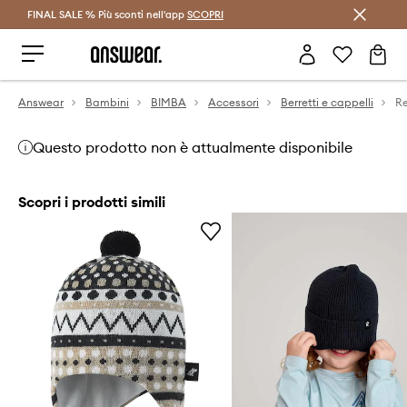
FINAL SALE % Più sconti nell'app
Risparmia con Answear Club >
SCOPRI
Answear
Bambini
BIMBA
Accessori
Berretti e cappelli
Questo prodotto non è attualmente disponibile
Scopri i prodotti simili