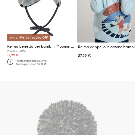
extra -5%* con codice OFF
Reima berretta per bambini Moomin Yngst
Prezzo attuale:
17,99 €
37,99 €
Prezzo standard:
32,99 €
Prezzo più basso:
18,99 €