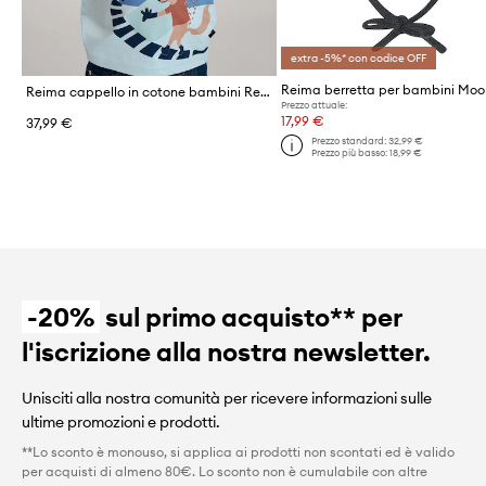
extra -5%* con codice OFF
Reima cappello in cotone bambini Reissari
Prezzo attuale:
17,99 €
37,99 €
Prezzo standard:
32,99 €
Prezzo più basso:
18,99 €
-20%
sul primo acquisto** per
l'iscrizione alla nostra newsletter.
Unisciti alla nostra comunità per ricevere informazioni sulle
ultime promozioni e prodotti.
**Lo sconto è monouso, si applica ai prodotti non scontati ed è valido
per acquisti di almeno 80€. Lo sconto non è cumulabile con altre