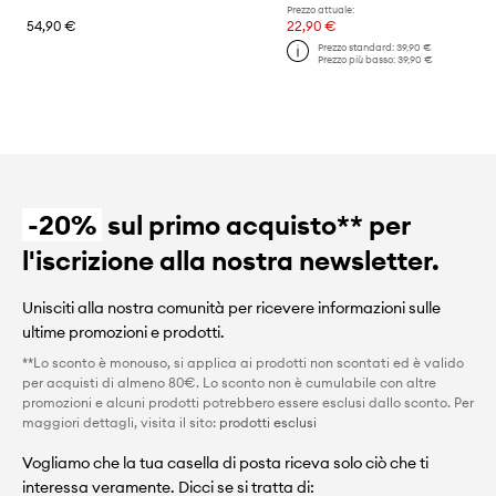
Prezzo attuale:
54,90 €
22,90 €
Prezzo standard:
39,90 €
Prezzo più basso:
39,90 €
-20%
sul primo acquisto** per
l'iscrizione alla nostra newsletter.
Unisciti alla nostra comunità per ricevere informazioni sulle
ultime promozioni e prodotti.
**Lo sconto è monouso, si applica ai prodotti non scontati ed è valido
per acquisti di almeno 80€. Lo sconto non è cumulabile con altre
promozioni e alcuni prodotti potrebbero essere esclusi dallo sconto. Per
maggiori dettagli, visita il sito:
prodotti esclusi
Vogliamo che la tua casella di posta riceva solo ciò che ti
interessa veramente. Dicci se si tratta di: