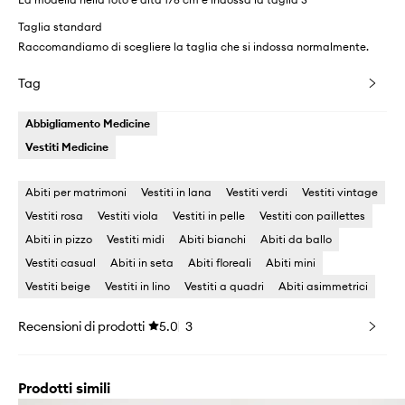
Taglia standard
Raccomandiamo di scegliere la taglia che si indossa normalmente.
Tag
Abbigliamento Medicine
Vestiti Medicine
Abiti per matrimoni
Vestiti in lana
Vestiti verdi
Vestiti vintage
Vestiti rosa
Vestiti viola
Vestiti in pelle
Vestiti con paillettes
Abiti in pizzo
Vestiti midi
Abiti bianchi
Abiti da ballo
Vestiti casual
Abiti in seta
Abiti floreali
Abiti mini
Vestiti beige
Vestiti in lino
Vestiti a quadri
Abiti asimmetrici
Recensioni di prodotti
5.0
3
Prodotti simili