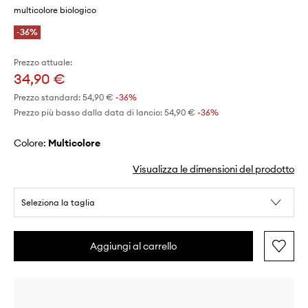
multicolore biologico
-36%
Prezzo attuale:
34,90 €
Prezzo standard:
54,90 €
-36%
Prezzo più basso dalla data di lancio:
54,90 €
 -36%
Colore:
multicolore
Visualizza le dimensioni del prodotto
Seleziona la taglia
Aggiungi al carrello