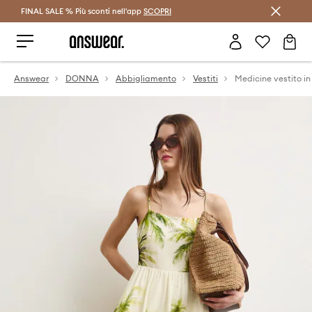
FINAL SALE % Più sconti nell'app
Risparmia con Answear Club >
SCOPRI
Answear
DONNA
Abbigliamento
Vestiti
Medicine vestito i