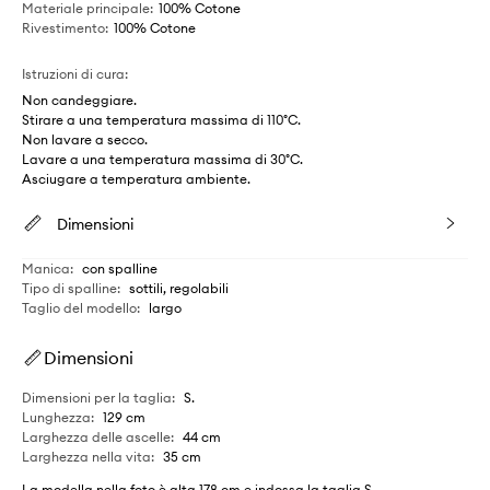
Materiale principale
:
100% Cotone
Rivestimento
:
100% Cotone
Istruzioni di cura
:
Non candeggiare.
Stirare a una temperatura massima di 110°C.
Non lavare a secco.
Lavare a una temperatura massima di 30°C.
Asciugare a temperatura ambiente.
Dimensioni
Manica
:
con spalline
Tipo di spalline
:
sottili, regolabili
Taglio del modello
:
largo
Dimensioni
Dimensioni per la taglia
:
S.
Lunghezza
:
129 cm
Larghezza delle ascelle
:
44 cm
Larghezza nella vita
:
35 cm
La modella nella foto è alta 178 cm e indossa la taglia S