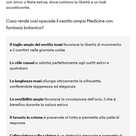
con amici o feste estive, dove contano la libertà e un look
accattivante.
Cosa rende così speciale il vestito ampio Medicine con
fantasia botanica?
Il taglio ampio del vestito maxi
favorisce la libertà di movimento
e il comfort nelle giornate calde
Lo stile casual
si adatta perfettamente agli outfit estivi e
quotidiani
La lunghezza maxi
allunga otticamente la silhouette,
conferendole leggerezza ed eleganza
La vestibilità ampia
favorisce la circolazione dell'aria, il che è
benefico durante la calura estiva
Il tessuto in cotone
è piacevole al tatto e permette alla pelle di
respirare
L'allacciatura sulla schiena
è un dettaglio elegante e permette di