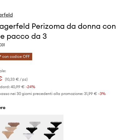
erfeld
Lagerfeld Perizoma da donna con
e pacco da 3
031
* con codice OFF
ale:
€
(10,33 € / pz)
ndard:
40,99 €
-24%
basso nei 30 giorni precedenti alla promozione:
31,99 €
 -3%
nero