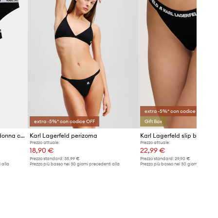
extra -5%* con codice OFF
extra -5%* con codice OFF
Gift Box
Karl Lagerfeld perizoma da donna con cotone pacco da 3
Karl Lagerfeld perizoma
Karl Lagerfeld slip brasilian
Prezzo attuale:
Prezzo attuale:
18,90 €
22,99 €
Prezzo standard:
35,99 €
Prezzo standard:
29,90 €
 alla
Prezzo più basso nei 30 giorni precedenti alla
Prezzo più basso nei 30 giorni preceden
promozione:
19,99 €
promozione:
24,99 €