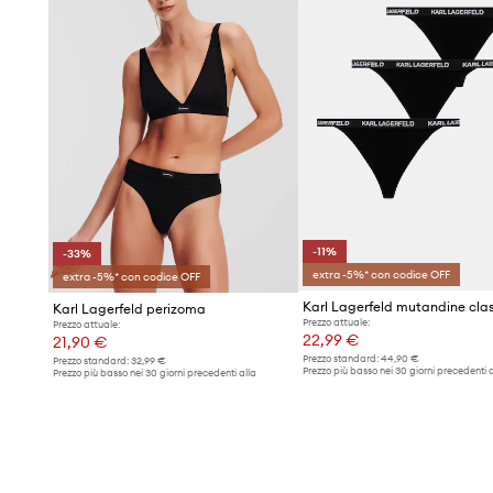
-11%
-33%
extra -5%* con codice OFF
extra -5%* con codice OFF
Karl Lagerfeld perizoma
Prezzo attuale:
Prezzo attuale:
22,99 €
21,90 €
Prezzo standard:
44,90 €
Prezzo standard:
32,99 €
Prezzo più basso nei 30 giorni precedenti a
Prezzo più basso nei 30 giorni precedenti alla
promozione:
25,99 €
promozione:
32,99 €