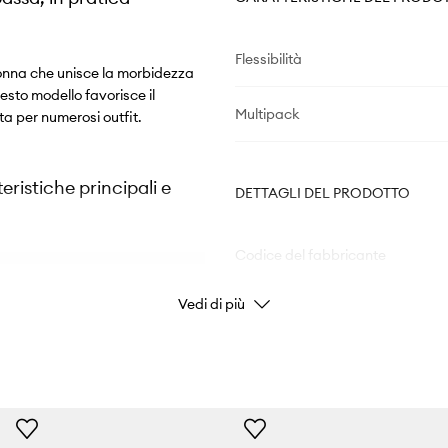
Flessibilità
donna che unisce la morbidezza
esto modello favorisce il
Multipack
ta per numerosi outfit.
ristiche principali e
DETTAGLI DEL PRODOTTO
Codice del fabbricante
menti aderenti,
Vedi di più
Colore del fabbricante
a vestibilità comoda
Colore
Marchio/Brand
sa, enfatizzando la