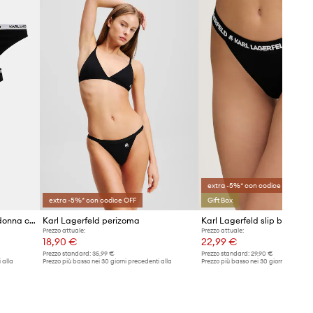
extra -5%* con codice OFF
extra -5%* con codice OFF
Gift Box
Karl Lagerfeld perizoma da donna con cotone pacco da 3
Karl Lagerfeld perizoma
Karl Lagerfeld slip brasilian
Prezzo attuale:
Prezzo attuale:
18,90 €
22,99 €
Prezzo standard:
35,99 €
Prezzo standard:
29,90 €
 alla
Prezzo più basso nei 30 giorni precedenti alla
Prezzo più basso nei 30 giorni preceden
promozione:
19,99 €
promozione:
24,99 €