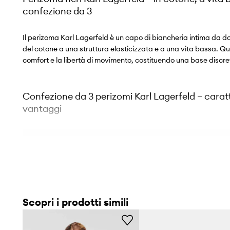
confezione da 3
Il perizoma Karl Lagerfeld è un capo di biancheria intima da 
del cotone a una struttura elasticizzata e a una vita bassa. Qu
comfort e la libertà di movimento, costituendo una base discre
Confezione da 3 perizomi Karl Lagerfeld – caratte
vantaggi
Il design a
perizoma
garantisce discrezione sotto gli indu
assicurando un effetto invisibile.
Il
materiale elasticizzato
in cotone naturale favorisce un
che si adatta alla silhouette.
Scopri i prodotti simili
La
vita bassa
si abbina perfettamente ai capi a vita bas