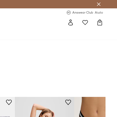
o sul primo acquisto >
Novità regolari >
Answear Club
Aiuto