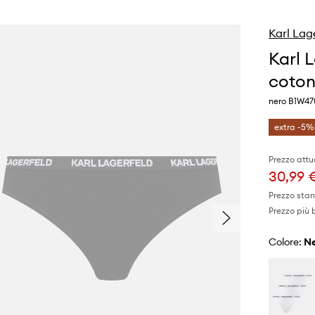
Karl Lag
Karl 
coton
nero B1W47
extra -5%
Prezzo attu
30,99 
Prezzo sta
Prezzo più 
Colore: