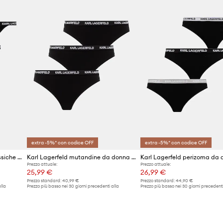
ID prodotto
ringe, aggiungendo un
extra -5%* con codice OFF
extra -5%* con codice OFF
Karl Lagerfeld mutandine classiche da donna in cotone con elastan pacco da 3
Karl Lagerfeld mutandine da donna in cotone con elastan pacco da 3
Prezzo attuale:
Prezzo attuale:
25,99 €
26,99 €
Prezzo standard:
40,99 €
Prezzo standard:
44,90 €
lla
Prezzo più basso nei 30 giorni precedenti alla
Prezzo più basso nei 30 giorni precedenti
promozione:
27,99 €
promozione:
27,99 €