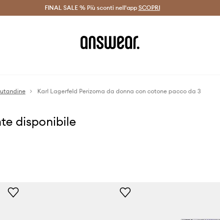
on Answear Club >
FINAL SALE % Più sconti nell'app
Spedizione entro 24 ore >
SCOPRI
-20% di scont
utandine
Karl Lagerfeld Perizoma da donna con cotone pacco da 3
te disponibile