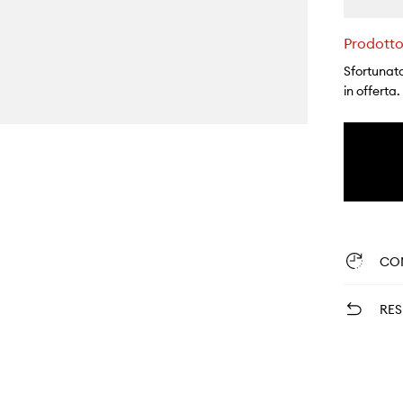
Prodotto
Sfortunata
in offerta.
CO
RES