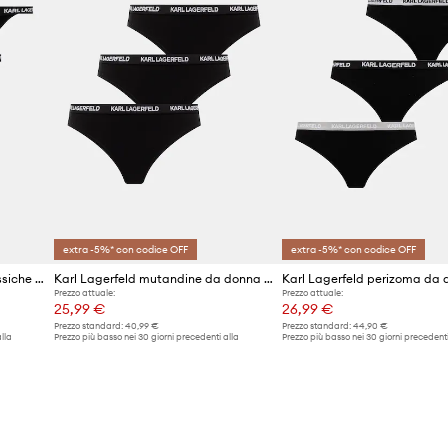
extra -5%* con codice OFF
extra -5%* con codice OFF
Karl Lagerfeld mutandine classiche da donna in cotone con elastan pacco da 3
Karl Lagerfeld mutandine da donna in cotone con elastan pacco da 3
Prezzo attuale:
Prezzo attuale:
25,99 €
26,99 €
Prezzo standard:
40,99 €
Prezzo standard:
44,90 €
lla
Prezzo più basso nei 30 giorni precedenti alla
Prezzo più basso nei 30 giorni precedenti
promozione:
27,99 €
promozione:
27,99 €