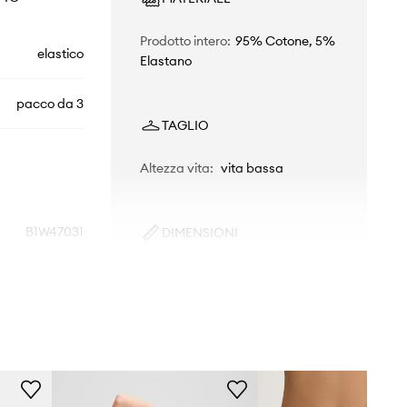
Prodotto intero
:
95% Cotone, 5%
elastico
Elastano
pacco da 3
TAGLIO
Altezza vita
:
vita bassa
B1W47031
DIMENSIONI
Le taglie presentate nel negozio sono
999
state convertite secondo la tabella
taglie standard europea.
Sull'etichetta del prodotto
nero
consegnato è presente la marcatura
originale del produttore.
Karl Lagerfeld
Tabella di taglie