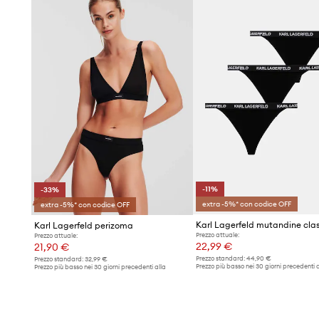
linea dei fianchi.
La
banda elastica sottile con logo
Karl Lagerfeld non st
tocco di stile discreto e firmato.
Pratica confezione da 3
-11%
-33%
extra -5%* con codice OFF
extra -5%* con codice OFF
Karl Lagerfeld perizoma
Prezzo attuale:
Prezzo attuale:
22,99 €
21,90 €
Prezzo standard:
44,90 €
Prezzo standard:
32,99 €
Prezzo più basso nei 30 giorni precedenti a
Prezzo più basso nei 30 giorni precedenti alla
promozione:
25,99 €
promozione:
32,99 €