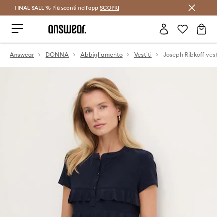
FINAL SALE % Più sconti nell'app
Risparmia con Answear Club >
SCOPRI
Answear
DONNA
Abbigliamento
Vestiti
Joseph Ribkoff vest