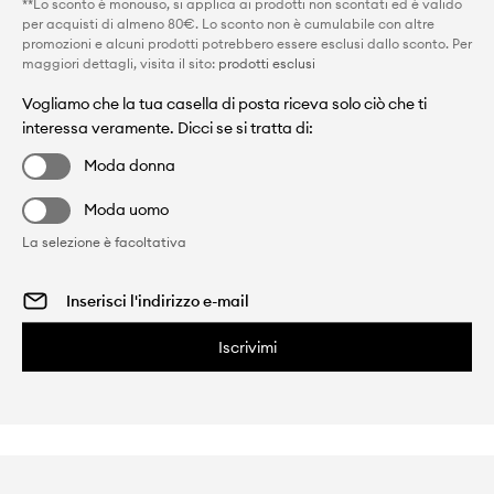
**Lo sconto è monouso, si applica ai prodotti non scontati ed è valido
per acquisti di almeno 80€. Lo sconto non è cumulabile con altre
promozioni e alcuni prodotti potrebbero essere esclusi dallo sconto. Per
maggiori dettagli, visita il sito:
prodotti esclusi
Vogliamo che la tua casella di posta riceva solo ciò che ti
interessa veramente. Dicci se si tratta di:
Moda donna
Moda uomo
La selezione è facoltativa
Iscrivimi