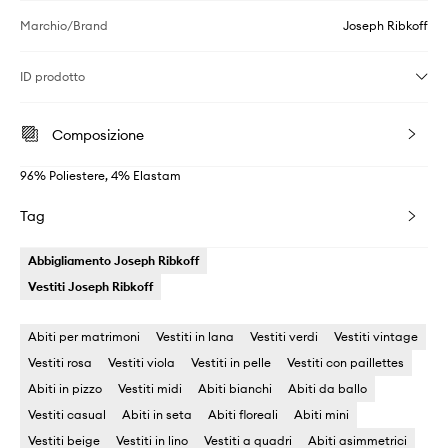
Marchio/Brand
Joseph Ribkoff
ID prodotto
Composizione
96% Poliestere, 4% Elastam
Tag
Abbigliamento Joseph Ribkoff
Vestiti Joseph Ribkoff
Abiti per matrimoni
Vestiti in lana
Vestiti verdi
Vestiti vintage
Vestiti rosa
Vestiti viola
Vestiti in pelle
Vestiti con paillettes
Abiti in pizzo
Vestiti midi
Abiti bianchi
Abiti da ballo
Vestiti casual
Abiti in seta
Abiti floreali
Abiti mini
Vestiti beige
Vestiti in lino
Vestiti a quadri
Abiti asimmetrici