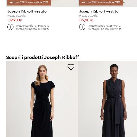
extra -5%* con codice OFF
extra -5%* con codice OFF
Joseph Ribkoff vestito
Joseph Ribkoff vestito
Prezzo attuale:
Prezzo attuale:
139,90 €
179,90 €
Prezzo standard:
349,90 €
Prezzo standard:
259,90 €
Prezzo più basso:
174,90 €
Prezzo più basso:
207,90 €
Scopri i prodotti Joseph Ribkoff