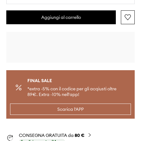
Aggiungi al carrello
FINAL SALE
*extra -5% con il codice per gli acqiusti oltre
89€. Extra -10% nell'app!
Scarica l'APP
CONSEGNA GRATUITA da
80 €