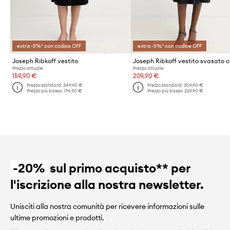
extra -5%* con codice OFF
extra -5%* con codice OFF
Joseph Ribkoff vestito
Prezzo attuale:
Prezzo attuale:
159,90 €
209,90 €
Prezzo standard:
249,90 €
Prezzo standard:
309,90 €
Prezzo più basso:
174,90 €
Prezzo più basso:
229,90 €
-20%
sul primo acquisto** per
l'iscrizione alla nostra newsletter.
Unisciti alla nostra comunità per ricevere informazioni sulle
ultime promozioni e prodotti.