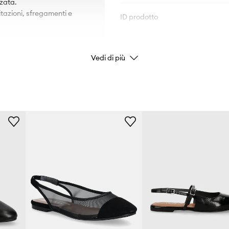
zzata.
ritazioni, sfregamenti e
ID prodotto
Vedi di più