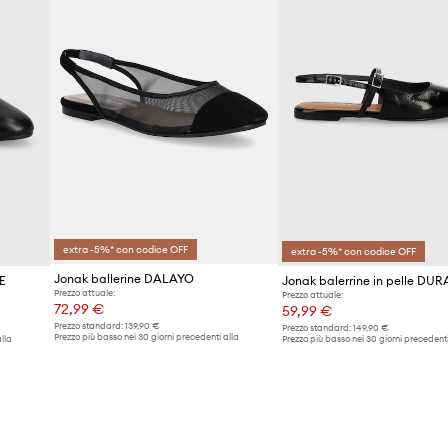
extra -5%* con codice OFF
extra -5%* con codice OFF
Jonak ballerine DALAYO
SE
Jonak balerrine in pelle DUR
Prezzo attuale:
Prezzo attuale:
72,99 €
59,99 €
Prezzo standard:
139,90 €
Prezzo standard:
149,90 €
Prezzo più basso nei 30 giorni precedenti alla
lla
Prezzo più basso nei 30 giorni precedenti
promozione:
75,90 €
promozione:
62,99 €