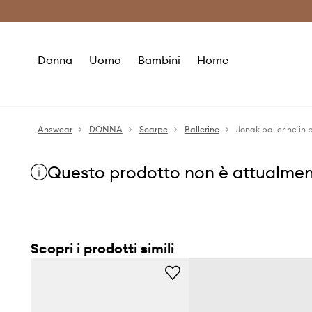
Premium Fashion Benefits
Risparmia c
Donna
Uomo
Bambini
Home
Answear
DONNA
Scarpe
Ballerine
Jonak ballerine in
Questo prodotto non è attualmen
Scopri i prodotti simili