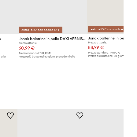
extra -5%* con codice OFF
extra -5%* con codice OFF
A
Jonak balerrine in pelle DAXI VERNIS CUIR
Prezzo attuale:
Prezzo attuale:
88,99 €
60,99 €
Prezzo standard:
179,90 €
Prezzo standard:
139,99 €
Prezzo più basso nei 30 giorni preceden
 alla
Prezzo più basso nei 30 giorni precedenti alla
promozione:
92,90 €
promozione:
61,90 €