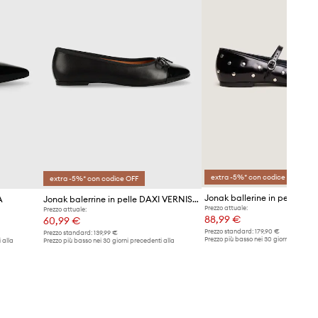
extra -5%* con codice OFF
extra -5%* con codice OFF
A
Jonak balerrine in pelle DAXI VERNIS CUIR
Prezzo attuale:
Prezzo attuale:
88,99 €
60,99 €
Prezzo standard:
179,90 €
Prezzo standard:
139,99 €
Prezzo più basso nei 30 giorni preceden
 alla
Prezzo più basso nei 30 giorni precedenti alla
promozione:
92,90 €
promozione:
61,90 €