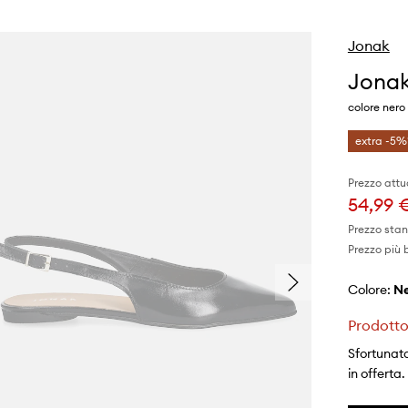
Jonak
Jonak
colore nero
extra -5%
Prezzo attu
54,99 
Prezzo sta
Prezzo più 
Colore:
Prodotto
Sfortunata
in offerta.