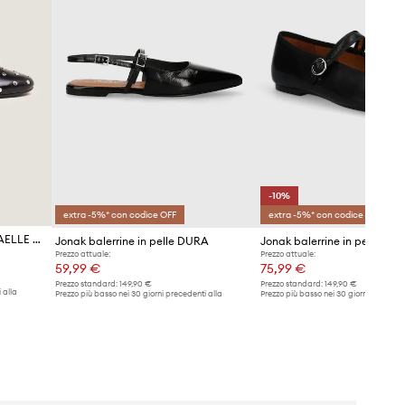
-10%
extra -5%* con codice OFF
extra -5%* con codice OFF
Jonak ballerine in pelle DANAELLE CUIR
Jonak balerrine in pelle DURA
Jonak balerrine in pelle DE
Prezzo attuale:
Prezzo attuale:
59,99 €
75,99 €
Prezzo standard:
149,90 €
Prezzo standard:
149,90 €
 alla
Prezzo più basso nei 30 giorni precedenti alla
Prezzo più basso nei 30 giorni preceden
promozione:
62,99 €
promozione:
84,99 €