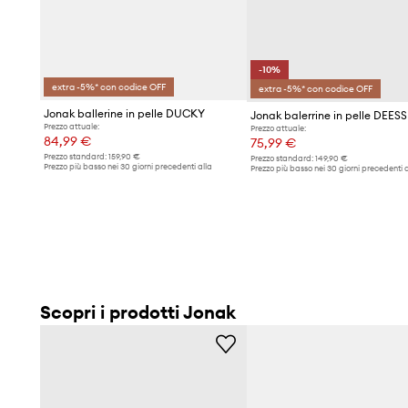
-10%
extra -5%* con codice OFF
extra -5%* con codice OFF
Jonak ballerine in pelle DUCKY
Jonak balerrine in pelle DEES
Prezzo attuale:
Prezzo attuale:
84,99 €
75,99 €
Prezzo standard:
159,90 €
Prezzo standard:
149,90 €
Prezzo più basso nei 30 giorni precedenti alla
Prezzo più basso nei 30 giorni precedenti a
promozione:
87,90 €
promozione:
84,99 €
Scopri i prodotti Jonak