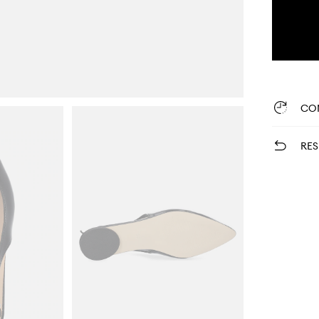
CO
RES