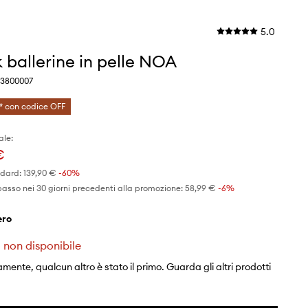
5.0
 ballerine in pelle NOA
 3800007
* con codice OFF
ale:
€
ndard:
139,90 €
-60%
basso nei 30 giorni precedenti alla promozione:
58,99 €
 -6%
nero
 non disponibile
mente, qualcun altro è stato il primo. Guarda gli altri prodotti