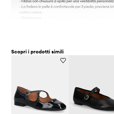
- Fibbia con chiusura a spillo per una vestibilità personali
- La fodera in pelle è confortevole per il piede; previene ir
cattivo odore.
- Piattaforma.
- La suola in gomma è resistente e resistente ai danni.
Scopri i prodotti simili