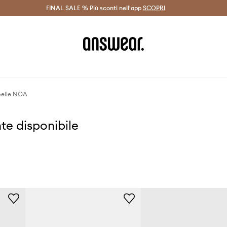
on Answear Club >
FINAL SALE % Più sconti nell'app
Spedizione entro 24 ore >
SCOPRI
-20% di scont
 pelle NOA
te disponibile