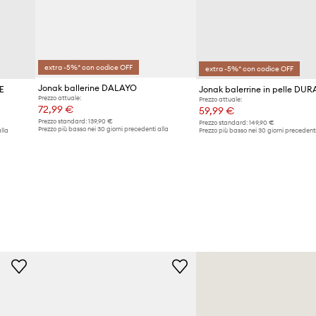
extra -5%* con codice OFF
extra -5%* con codice OFF
Jonak ballerine DALAYO
SE
Jonak balerrine in pelle DUR
Prezzo attuale:
Prezzo attuale:
72,99 €
59,99 €
Prezzo standard:
139,90 €
Prezzo standard:
149,90 €
Prezzo più basso nei 30 giorni precedenti alla
lla
Prezzo più basso nei 30 giorni precedenti
promozione:
75,90 €
promozione:
62,99 €