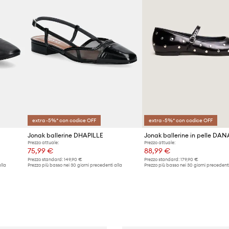
extra -5%* con codice OFF
extra -5%* con codice OFF
Jonak ballerine DHAPILLE
Prezzo attuale:
Prezzo attuale:
75,99 €
88,99 €
Prezzo standard:
149,90 €
Prezzo standard:
179,90 €
lla
Prezzo più basso nei 30 giorni precedenti alla
Prezzo più basso nei 30 giorni precedenti
promozione:
77,90 €
promozione:
92,90 €