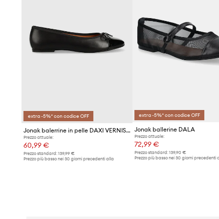
extra -5%* con codice OFF
extra -5%* con codice OFF
Jonak ballerine DALA
Jonak balerrine in pelle DAXI VERNIS CUIR
Prezzo attuale:
Prezzo attuale:
72,99 €
60,99 €
Prezzo standard:
139,90 €
Prezzo standard:
139,99 €
Prezzo più basso nei 30 giorni precedenti a
Prezzo più basso nei 30 giorni precedenti alla
promozione:
75,90 €
promozione:
61,90 €