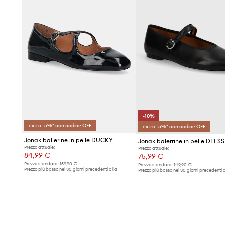
-10%
extra -5%* con codice OFF
extra -5%* con codice OFF
Jonak ballerine in pelle DUCKY
Jonak balerrine in pelle DEES
Prezzo attuale:
Prezzo attuale:
84,99 €
75,99 €
Prezzo standard:
159,90 €
Prezzo standard:
149,90 €
Prezzo più basso nei 30 giorni precedenti alla
Prezzo più basso nei 30 giorni precedenti a
promozione:
87,90 €
promozione:
84,99 €