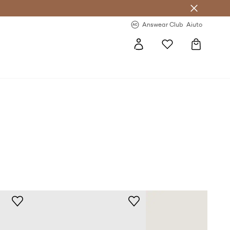
o sul primo acquisto >
Novità regolari >
Answear Club
Aiuto