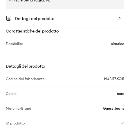
- Misure per la taglia: M.
Dettagli del prodotto
Caratteristiche del prodotto
Flessibilità
elastico
Dettagli del prodotto
Codice del fabbricante
M4BI77.KCII1
Colore
nero
Marchio/Brand
Guess Jeans
ID prodotto