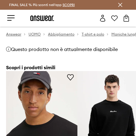
FINAL SALE % Più sconti nell'app
Risparmia con Answear Club >
SCOPRI
Answear
UOMO
Abbigliamento
T-shirt e polo
Maniche lung
Questo prodotto non è attualmente disponibile
Scopri i prodotti simili