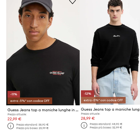
-12%
-11%
extra -5%* con codice OFF
extra -5%* con codice OFF
Guess Jeans top a maniche lunghe in cotone
Prezzo attuale:
Prezzo attuale:
28,99 €
22,99 €
Prezzo standard:
48,90 €
Prezzo standard:
38,90 €
Prezzo più basso:
32,99 €
Prezzo più basso:
25,99 €