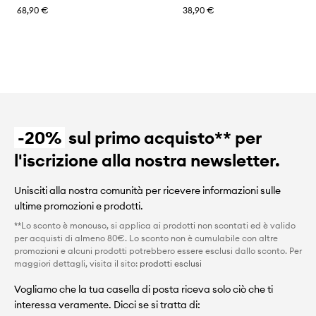
68,90 €
38,90 €
-20%
sul primo acquisto** per
l'iscrizione alla nostra newsletter.
Unisciti alla nostra comunità per ricevere informazioni sulle
ultime promozioni e prodotti.
**Lo sconto è monouso, si applica ai prodotti non scontati ed è valido
per acquisti di almeno 80€. Lo sconto non è cumulabile con altre
promozioni e alcuni prodotti potrebbero essere esclusi dallo sconto. Per
maggiori dettagli, visita il sito:
prodotti esclusi
Vogliamo che la tua casella di posta riceva solo ciò che ti
interessa veramente. Dicci se si tratta di: