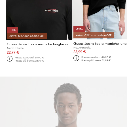
-12%
-11%
extra -5%* con codice OFF
extra -5%* con codice OFF
Guess Jeans top a maniche lunghe in cotone
Prezzo attuale:
Prezzo attuale:
28,99 €
22,99 €
Prezzo standard:
48,90 €
Prezzo standard:
38,90 €
Prezzo più basso:
32,99 €
Prezzo più basso:
25,99 €