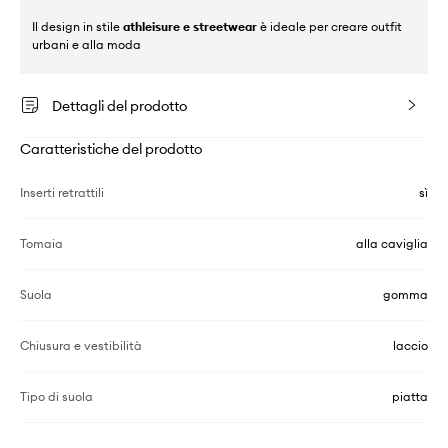
Il design in stile
athleisure e streetwear
è ideale per creare outfit
urbani e alla moda
Dettagli del prodotto
Caratteristiche del prodotto
Inserti retrattili
sì
Tomaia
alla caviglia
Suola
gomma
Chiusura e vestibilità
laccio
Tipo di suola
piatta