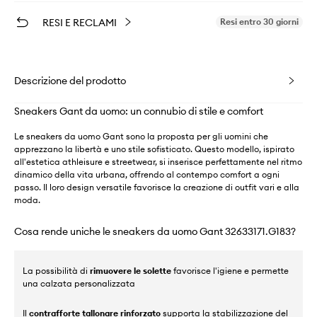
RESI E RECLAMI
Resi entro 30 giorni
Descrizione del prodotto
Sneakers Gant da uomo: un connubio di stile e comfort
Le sneakers da uomo Gant sono la proposta per gli uomini che
apprezzano la libertà e uno stile sofisticato. Questo modello, ispirato
all'estetica athleisure e streetwear, si inserisce perfettamente nel ritmo
dinamico della vita urbana, offrendo al contempo comfort a ogni
passo. Il loro design versatile favorisce la creazione di outfit vari e alla
moda.
Cosa rende uniche le sneakers da uomo Gant 32633171.G183?
La possibilità di
rimuovere le solette
favorisce l'igiene e permette
una calzata personalizzata
Il
contrafforte tallonare rinforzato
supporta la stabilizzazione del