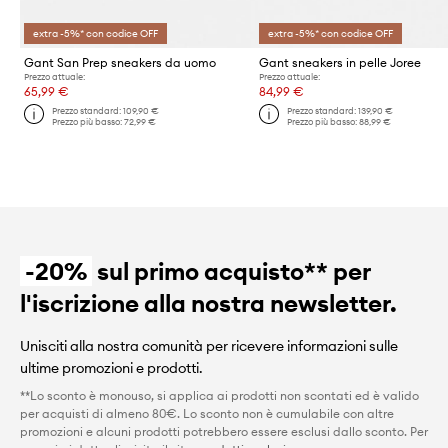
extra -5%* con codice OFF
extra -5%* con codice OFF
Gant San Prep sneakers da uomo
Gant sneakers in pelle Joree
Prezzo attuale:
Prezzo attuale:
65,99 €
84,99 €
Prezzo standard:
109,90 €
Prezzo standard:
139,90 €
Prezzo più basso:
72,99 €
Prezzo più basso:
88,99 €
-20%
sul primo acquisto** per
l'iscrizione alla nostra newsletter.
Unisciti alla nostra comunità per ricevere informazioni sulle
ultime promozioni e prodotti.
**Lo sconto è monouso, si applica ai prodotti non scontati ed è valido
per acquisti di almeno 80€. Lo sconto non è cumulabile con altre
promozioni e alcuni prodotti potrebbero essere esclusi dallo sconto. Per