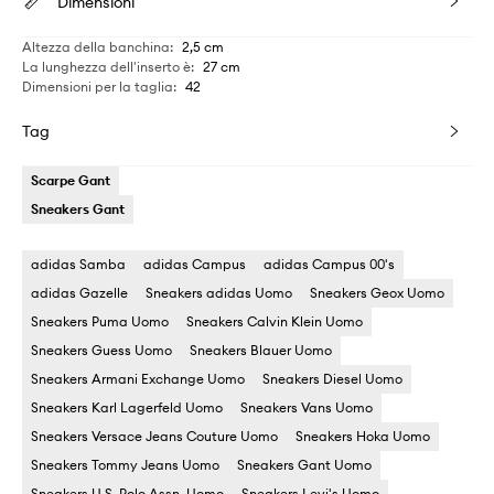
Dimensioni
Altezza della banchina
:
2,5 cm
La lunghezza dell'inserto è
:
27 cm
Dimensioni per la taglia
:
42
Tag
Scarpe Gant
Sneakers Gant
adidas Samba
adidas Campus
adidas Campus 00's
adidas Gazelle
Sneakers adidas Uomo
Sneakers Geox Uomo
Sneakers Puma Uomo
Sneakers Calvin Klein Uomo
Sneakers Guess Uomo
Sneakers Blauer Uomo
Sneakers Armani Exchange Uomo
Sneakers Diesel Uomo
Sneakers Karl Lagerfeld Uomo
Sneakers Vans Uomo
Sneakers Versace Jeans Couture Uomo
Sneakers Hoka Uomo
Sneakers Tommy Jeans Uomo
Sneakers Gant Uomo
Sneakers U.S. Polo Assn. Uomo
Sneakers Levi's Uomo