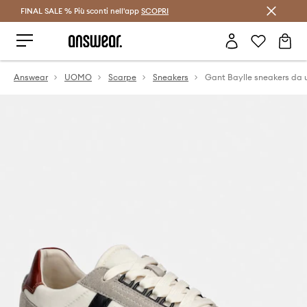
FINAL SALE % Più sconti nell'app
Risparmia con Answear Club >
SCOPRI
Answear
UOMO
Scarpe
Sneakers
Gant Baylle sneakers da